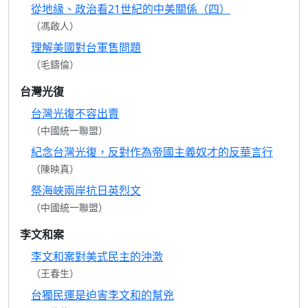
從地緣、政治看21世紀的中美關係（四）
（馮啟人）
理解美國對台軍售問題
（毛鑄倫）
台灣光復
台灣光復不容出賣
（中國統一聯盟）
紀念台灣光復，反對作為帝國主義奴才的反華言行
（陳映真）
祭海峽兩岸抗日英烈文
（中國統一聯盟）
李文和案
李文和案對美式民主的沖激
（王春生）
台獨民運是迫害李文和的幫兇