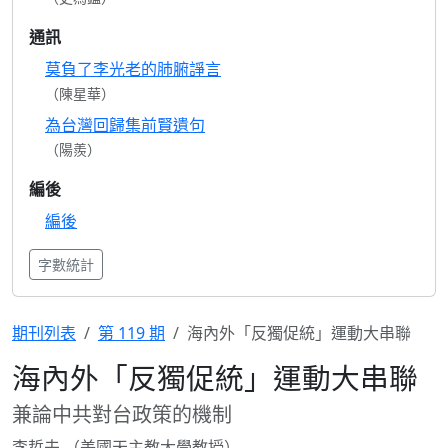
通訊
莫負了李光老的肺腑諍言
（陳星華）
為台灣回歸集前賢遺句
（陽羨）
編後
編後
字數統計
期刊列表
第 119 期
海內外「反獨促統」運動大串聯
海內外「反獨促統」運動大串聯
兼論中共對台政策的機制
李哲夫 （美國天主教大學教授）