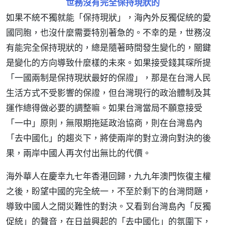
世務沒有完全保持現狀的
如果不統不獨就能「保持現狀」，海內外反獨促統的愛
國同胞，也沒什麼需要特別著急的。不幸的是，世務沒
有能完全保持現狀的，總是隨著時間發生變化的，關鍵
是變化的方向導致什麼樣的未來。如果接受錢其琛所提
「一國兩制是保持現狀最好的保證」，那是在台灣人民
生活方式不受影響的保證，但台灣現行的政治體制及其
運作總得做必要的調整嘛。如果台灣當局不願意接受
「一中」原則，無限期拖延政治協商，則在台灣島內
「去中國化」的趨炎下，將使兩岸的對立滑向對決的後
果，兩岸中國人再次付出無比的代價。
海外華人在慶幸九七年香港回歸，九九年澳門恢復主權
之後，盼望中國的完全統一，不至於剩下的台灣問題，
導致中國人之間災難性的對決。又看到台灣島內「反獨
促統」的聲音，在日益興起的「去中國化」的氛圍下，