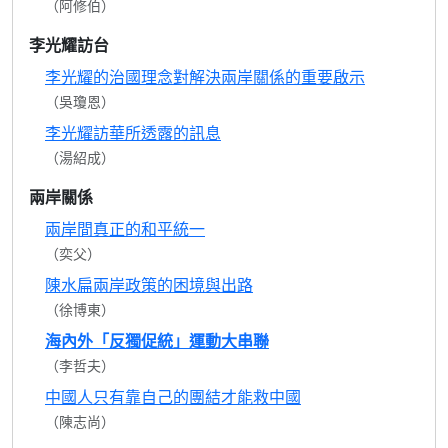
（阿修伯）
李光耀訪台
李光耀的治國理念對解決兩岸關係的重要啟示
（吳瓊恩）
李光耀訪華所透露的訊息
（湯紹成）
兩岸關係
兩岸間真正的和平統一
（奕父）
陳水扁兩岸政策的困境與出路
（徐博東）
海內外「反獨促統」運動大串聯
（李哲夫）
中國人只有靠自己的團結才能救中國
（陳志尚）