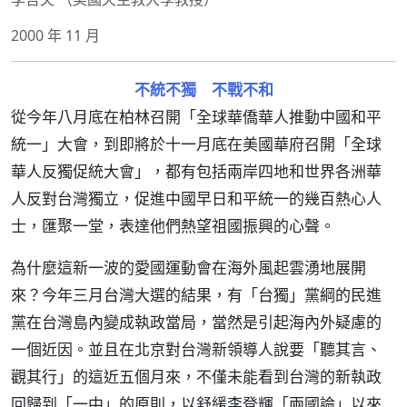
2000 年 11 月
不統不獨 不戰不和
從今年八月底在柏林召開「全球華僑華人推動中國和平
統一」大會，到即將於十一月底在美國華府召開「全球
華人反獨促統大會」，都有包括兩岸四地和世界各洲華
人反對台灣獨立，促進中國早日和平統一的幾百熱心人
士，匯聚一堂，表達他們熱望祖國振興的心聲。
為什麼這新一波的愛國運動會在海外風起雲湧地展開
來？今年三月台灣大選的結果，有「台獨」黨綱的民進
黨在台灣島內變成執政當局，當然是引起海內外疑慮的
一個近因。並且在北京對台灣新領導人說要「聽其言、
觀其行」的這近五個月來，不僅未能看到台灣的新執政
回歸到「一中」的原則，以舒緩李登輝「兩國論」以來