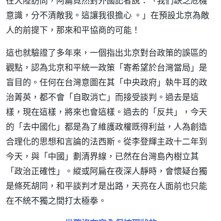
往大陸訪問，阿扁竟然對外國記者說：「我們缺乏危機
意識，分不清敵我。這讓我很擔心 。」在預設北京為敵
人的前提下，那來和平協商的可能！
這也就驗證了多年來，一個指出北京對台政策的誤區的
觀點，認為北京和平統一政策「寄希望於台灣當局」是
盲目的。任何在台灣意圖在其「中央政府」執牛耳的政
治菁英，都不會「自取消亡」而接受談判。過去是這
樣，現在這樣，將來也會這樣。過去的「反共」，今天
的「去中國化」都是為了維護政權既得利益，人為創造
合理化的思想和言論的法西斯。從李登輝主政十二年到
今天，與「中國」劃清界線，已然在台灣島內樹立其
「政治正確性」。縱或阿扁在夜深人靜時，會懷疑台獨
是條死胡同，和平談判才是出路，天亮在人面前也只能
在不統不獨之間打太極拳。