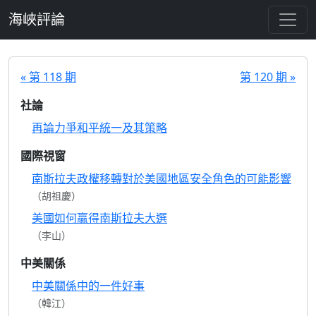
跳至主要內容
海峽評論
« 第 118 期
第 120 期 »
社論
再論力爭和平統一及其策略
國際視窗
南斯拉夫政權移轉對於美國地區安全角色的可能影響
（胡祖慶）
美國如何贏得南斯拉夫大選
（李山）
中美關係
中美關係中的一件好事
（韓江）