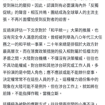
受到無比的壓抑。因此，認識到有必要讓海內外「反獨
促統」的聲音，相互共鳴，團結成為全球華人的主流主
張，不再片面懼怕受到反對者的迫害。
反過來評估一下北京對於「和平統一」大業的推展，也
沒有完全令人滿意的成效，曾經被列舉為八○年代三大任
務之一的和平統一事業，二十年來總是徘徊於大政方針
最高層次，而在落實政策措施的投入相對屬於低檔次的
矛盾之間。大陸對台機構，不僅沒有決策權威，往往也
不具功能權威。對台辦和其他涉台研究或工作人員，多
半扮演的是中間人角色；應不應該或能不能辦什麼事，
決定權常常不在這些人員的手上。這種權力過份集中的
現象在大陸可能不是例外，但在涉台工作上，就如將在
前鋒，不能指揮作戰，當機立斷。
這種極為被動的應戰方式，往往使兩岸間的小事不決，