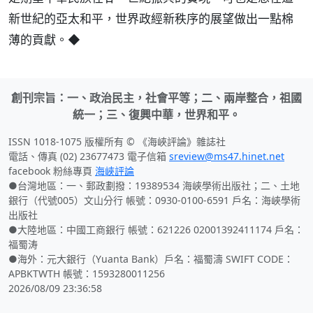
新世紀的亞太和平，世界政經新秩序的展望做出一點棉
薄的貢獻。◆
創刊宗旨：一、政治民主，社會平等；二、兩岸整合，祖國
統一；三、復興中華，世界和平。
ISSN 1018-1075 版權所有 © 《海峽評論》雜誌社
電話、傳真 (02) 23677473 電子信箱
sreview@ms47.hinet.net
facebook 粉絲專頁
海峽評論
●台灣地區：一、郵政劃撥：19389534 海峽學術出版社；二、土地
銀行（代號005）文山分行 帳號：0930-0100-6591 戶名：海峽學術
出版社
●大陸地區：中國工商銀行 帳號：621226 02001392411174 戶名：
福蜀涛
●海外：元大銀行（Yuanta Bank）戶名：福蜀濤 SWIFT CODE：
APBKTWTH 帳號：1593280011256
2026/08/09 23:36:58