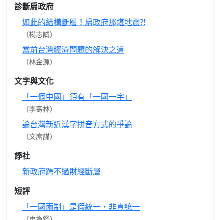
診斷扁政府
如此的結構斷層！扁政府那堪地震?!
（楊志誠）
當前台灣經濟問題的解決之道
（林金源）
文字與文化
「一個中國」須有「一國一字」
（李壽林）
論台灣新近漢字拼音方式的爭論
（文席謀）
諍社
新政府跨不過財經斷層
短評
「一國兩制」是假統一，非真統一
（史為鑑）