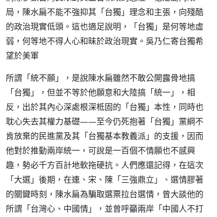
局，陳水扁不能不強抑其「台獨」理念和主張，向殘酷
的政治現實低頭。這也適足說明，「台獨」是何等地虛
弱，何等地不得人心和昧於政治現實。吳乃仁寄台獨希
望於美軍
所謂「統不願」，是說陳水扁雖然不敢公開露骨地搞
「台獨」，但並不等於他願意和大陸搞「統一」，相
反，出於其內心深處根深柢固的「台獨」本性，同時也
耽心失去其權力基礎——至今仍死抱著「台獨」黨綱不
肯放棄的民進黨及其「台獨基本教義派」的支援，因而
他對於推動兩岸統一，可說是一百個不情願也不感興
趣，勢必千方百計地軟拖硬抗。人們應還記得，在這次
「大選」後期，在連、宋、陳「三強鼎立」、選情膠著
的關鍵時刻，陳水扁為騙取選票拉台選情，曾大談他的
所謂「台灣心、中國情」，並曾呼籲兩岸「中國人不打