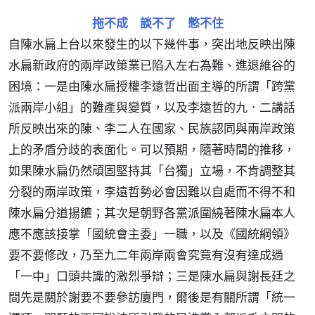
拖不成 談不了 憋不住
自陳水扁上台以來發生的以下幾件事，突出地反映出陳
水扁新政府的兩岸政策業已陷入左右為難、進退維谷的
困境：一是由陳水扁授權李遠哲出面主導的所謂「跨黨
派兩岸小組」的難產與變質，以及李遠哲的九．二講話
所反映出來的陳、李二人在國家、民族認同與兩岸政策
上的矛盾分歧的表面化。可以預期，隨著時間的推移，
如果陳水扁仍然頑固堅持其「台獨」立場，不肯調整其
分裂的兩岸政策，李遠哲勢必會因難以自處而不得不和
陳水扁分道揚鑣；其次是朝野各黨派圍繞著陳水扁本人
應不應該接掌「國統會主委」一職，以及《國統綱領》
要不要修改，乃至九二年兩岸兩會究竟有沒有達成過
「一中」口頭共識的激烈爭辯；三是陳水扁與謝長廷之
間先是關於謝要不要參訪廈門，爾後是有關所謂「統一