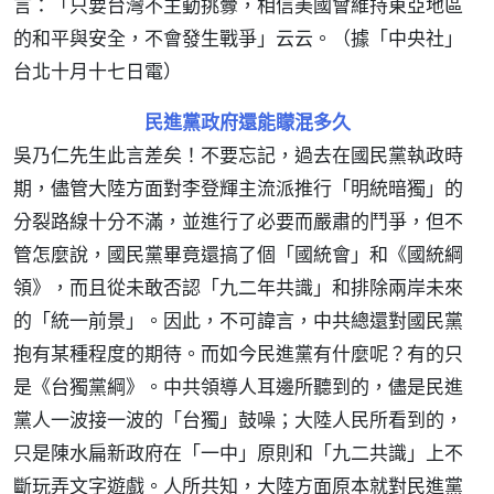
言：「只要台灣不主動挑釁，相信美國會維持東亞地區
的和平與安全，不會發生戰爭」云云。（據「中央社」
台北十月十七日電）
民進黨政府還能矇混多久
吳乃仁先生此言差矣！不要忘記，過去在國民黨執政時
期，儘管大陸方面對李登輝主流派推行「明統暗獨」的
分裂路線十分不滿，並進行了必要而嚴肅的鬥爭，但不
管怎麼說，國民黨畢竟還搞了個「國統會」和《國統綱
領》，而且從未敢否認「九二年共識」和排除兩岸未來
的「統一前景」。因此，不可諱言，中共總還對國民黨
抱有某種程度的期待。而如今民進黨有什麼呢？有的只
是《台獨黨綱》。中共領導人耳邊所聽到的，儘是民進
黨人一波接一波的「台獨」鼓噪；大陸人民所看到的，
只是陳水扁新政府在「一中」原則和「九二共識」上不
斷玩弄文字遊戲。人所共知，大陸方面原本就對民進黨