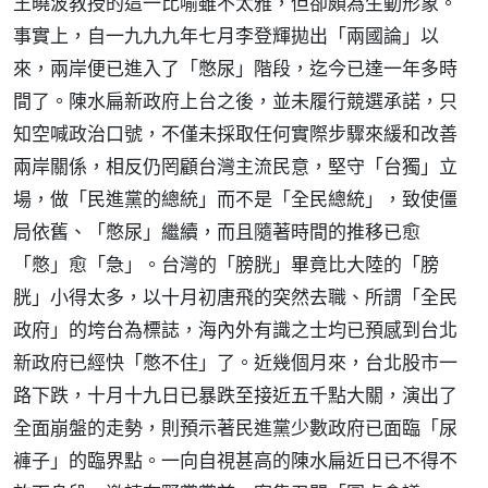
王曉波教授的這一比喻雖不太雅，但卻頗為生動形象。
事實上，自一九九九年七月李登輝拋出「兩國論」以
來，兩岸便已進入了「憋尿」階段，迄今已達一年多時
間了。陳水扁新政府上台之後，並未履行競選承諾，只
知空喊政治口號，不僅未採取任何實際步驟來緩和改善
兩岸關係，相反仍罔顧台灣主流民意，堅守「台獨」立
場，做「民進黨的總統」而不是「全民總統」，致使僵
局依舊、「憋尿」繼續，而且隨著時間的推移已愈
「憋」愈「急」。台灣的「膀胱」畢竟比大陸的「膀
胱」小得太多，以十月初唐飛的突然去職、所謂「全民
政府」的垮台為標誌，海內外有識之士均已預感到台北
新政府已經快「憋不住」了。近幾個月來，台北股市一
路下跌，十月十九日已暴跌至接近五千點大關，演出了
全面崩盤的走勢，則預示著民進黨少數政府已面臨「尿
褲子」的臨界點。一向自視甚高的陳水扁近日已不得不