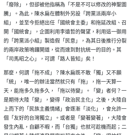
「廢除」，但卻被他指稱為「不是不可以修改的神聖圖
騰」。為此，陳水扁在體制外另設「跨黨派兩岸小
組」，並至今拒絕出任「國統會主委」和拖延改組、召
開「國統會」，企圖利用李遠哲的聲望，利用這一御用
的「跨黨派小組」製造假「民意」，為其日後推行分裂
的兩岸政策鳴鑼開道，從而達到對抗統一的目的。其
「司馬昭之心」，可謂「路人皆知」矣！
那麼，何謂「拖不成」？陳水扁既不敢「獨」又不願
「統」，唯一的辦法當然就只有「拖」，拖一天算一
天，能拖多久拖多久，「拖以待變」。「變」者何？一
是期待大陸「變」，變得「政治民主化」之後，大陸自
上而下的「民族主義情緒」會逐漸「淡化」，會允許一
個「友好的台灣獨立」。或者是「變著變著」，大陸會
發生內亂，自顧不暇，而「台獨」也就可趁機而起；二