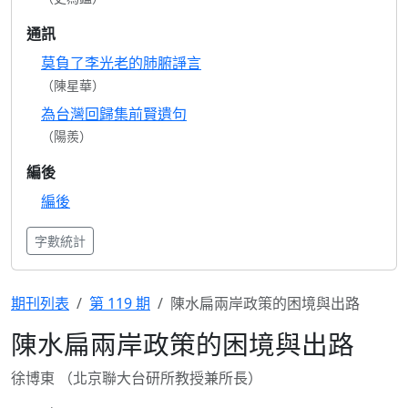
通訊
莫負了李光老的肺腑諍言
（陳星華）
為台灣回歸集前賢遺句
（陽羨）
編後
編後
字數統計
期刊列表
第 119 期
陳水扁兩岸政策的困境與出路
陳水扁兩岸政策的困境與出路
徐博東 （北京聯大台研所教授兼所長）