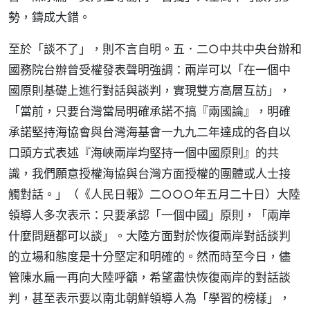
勢，鑄成大錯。
至於「談不了」，則不言自明。五．二○中共中央台辦和
國務院台辦曾受權發表聲明強調：兩岸可以「在一個中
國原則基礎上進行對話與談判，實現雙方高層互訪」，
「當前，只要台灣當局明確承諾不搞『兩國論』，明確
承諾堅持海協會與台灣海基會一九九二年達成的各自以
口頭方式表述『海峽兩岸均堅持一個中國原則』的共
識，我們願意授權海協與台灣方面授權的團體或人士接
觸對話。」（《人民日報》二○○○年五月二十日）大陸
領導人多次表示：只要承認「一個中國」原則，「兩岸
什麼問題都可以談」。大陸方面對於恢復兩岸對話談判
的立場和態度是十分堅定和明確的。然而時至今日，儘
管陳水扁一再向大陸呼籲，希望盡快恢復兩岸的對話談
判，甚至表示要以南北朝鮮領導人為「學習的榜樣」，