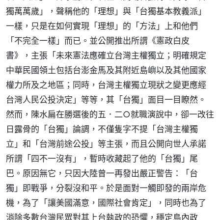
獨萬萬歲」，聲稱他的「理想」與「台獨基本教義派」
一樣，只是在如何實現「理想」的「方法」上和他們
「不完全一樣」而已。並公開推出所謂《憲政白皮
書》，主張「未來憲法應確立台灣主權獨立；明確規定
中華民國領土包括台澎金馬及其附近島嶼以及其他國家
權力所及之地區；同時，台灣主權獨立現狀之變更應經
台灣人民公投決定」等等，其「台獨」面目一目瞭然。
然而，陳水扁在勝選後的五．二○就職演說中，卻一改往
日露骨的「台獨」論調，不僅隻字不提「台灣主權獨
立」和「台灣前途公投」等主張，而且公開向世人承諾
所謂「四不一沒有」，暫時收藏起了他的「台獨」尾
巴。原因無它，只因大陸曾一再發出嚴正警告：「台
獨」即戰爭，分裂沒和平。於是面對一觸即發的兩岸危
機，為了「讓美國滿意，國際社會肯定」，同時也為了
消除多數台灣民眾對其上台執政的恐懼，穩定島內政