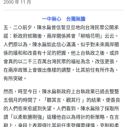
2000 年 11 月
一中無心 台獨無膽
五．二○前夕，陳水扁曾信誓旦旦地向台灣民眾公開承
諾：新政府就職後，兩岸關係將會「柳暗花明」云云。
人們原以為，陳水扁如此信心滿滿，似乎對未來兩岸關
係的緩和和改善有十足的把握，他上台執政之後，或許
會真的以二千三百萬台灣民眾的福祉為念，改弦更張，
在兩岸政策上會做出像樣的調整，比其前任有所作為、
有所突破。
然而，時至今日，陳水扁新政府上台執政業已過去整整
五個月的時間了，「聽其言、觀其行 」的結果，使善良
的人們愈來愈感到失望。人們看到，陳水扁除了採取所
謂「以柔軟勝剛強」這種他自以為得計的新策略，在言
辭上、身段上表現得比其前任李登輝要謹慎、克制和柔