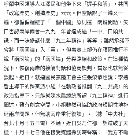
呼籲中國領導人江澤民和他坐下來「握手和解」，共同
「改寫歷史、創造歷史」云云。但空話說了一遍又一
遍，卻偏偏迴避了「一個中國」原則這一關鍵問題，矢
口否認兩岸兩會一九九二年曾達成過「一中」口頭共
識，而一味侈談什麼「九二年精神」等等 ；雖然承諾不
會將「兩國論」入「憲」，但事實上卻仍在頑固推行不
說「兩國論」的「兩國論」分裂路線和政策。在這種情
況下，恢復兩岸的接觸對話和協商談判，當然也就無從
談起。近日。就連國民黨陸工會主任張榮恭也說：李遠
哲主導下的跨黨派小組「在執政者推翻『九二共識』的
政治指導下，只能就陳水扁總統所謂『九二精神』進行
闡述，難有創意空間，小組雖然可協助政府短期性地拖
延兩岸問題，但無助兩岸重行復談」。（據「中央社」
台北十月十五日電）不過，近日吳乃仁卻一語道破了天
機。十月十七日他在接受媒體採訪時聲稱：「我方不斷