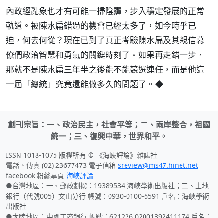
內政經亂象也才有可能一掃陰霾，步入穩定發展的正常
軌道。被陳水扁錯過的機會已經太多了，如今時乎已
迫，何去何從？現在已到了真正考驗陳水扁及其親信幕
僚們政治智慧和勇氣的關鍵時刻了。如果再走錯一步，
那就不是陳水扁三年半之後能不能競選連任，而是他這
一屆「總統」究竟還能做多久的問題了。◆
創刊宗旨：一、政治民主，社會平等；二、兩岸整合，祖國
統一；三、復興中華，世界和平。
ISSN 1018-1075 版權所有 © 《海峽評論》雜誌社
電話、傳真 (02) 23677473 電子信箱
sreview@ms47.hinet.net
facebook 粉絲專頁
海峽評論
●台灣地區：一、郵政劃撥：19389534 海峽學術出版社；二、土地
銀行（代號005）文山分行 帳號：0930-0100-6591 戶名：海峽學術
出版社
●大陸地區：中國工商銀行 帳號：621226 02001392411174 戶名：