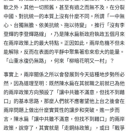
軟之外，其他一切照舊，甚至有過之而無不及，在分裂
中國、對抗統一的本質上沒有什麼不同。所謂「一中無
心、台獨無膽、依美抗統、拖以待變」，推行「沒有李
登輝的李登輝路線」，乃是陳水扁新政府執政五個月來
在兩岸政策上的最大特點。正因如此，兩岸危機不但未
能解除，反而在表面的平靜中聚集著愈來愈大的能量。
「山重水復仍無路」，何來「柳暗花明又一村」？
事實上，兩岸關係之所以會發展到今天這種地步勢所必
然，因為道理至明：既然陳水扁在其就職之前就已為他
的兩岸政策方向預設了「讓中共雖不滿意，但找不到藉
口」的基本思路，那麼人們就不應奢望他上台之後會在
兩岸問題上做出什麼實質性的讓步和突破。進一步而
言，陳水扁「讓中共雖不滿意，但找不到藉口」的兩岸
政策，說穿了，其實就是「走鋼絲政策」，或曰「戰爭