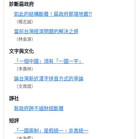
診斷扁政府
如此的結構斷層！扁政府那堪地震?!
（楊志誠）
當前台灣經濟問題的解決之道
（林金源）
文字與文化
「一個中國」須有「一國一字」
（李壽林）
論台灣新近漢字拼音方式的爭論
（文席謀）
諍社
新政府跨不過財經斷層
短評
「一國兩制」是假統一，非真統一
（史為鑑）