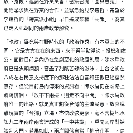
放下身段，邀請在野黨黨首，密集召開「圓桌會議」，
開始尋求與在野黨的合作，並緊急約見李遠哲，寄望於
李遠哲的「跨黨派小組」早日達成某種「共識」，為其
已走入死胡同的兩岸政策解套。
「執政」畢竟與在野時代的「政治作秀」有本質上的不
同 ，它是實實在在的東西，來不得半點浮誇、投機和虛
妄。面對目前島內仍在急劇惡化的政經亂局，陳水扁政
府已是焦頭爛額，嘗盡了甜酸苦辣的滋味，上台之初在
八成左右民意支持度下的那種沾沾自喜和狂傲已經蕩然
無存，但從目前島內傳來的資訊看，陳水扁仍在歧路上
躑躅徘徊，「放不下兩邊，則走不向中間」，陳水扁政
府唯一的出路，就是真正趨從台灣的主流民意，放棄脫
離現實的「台獨」立場，盡快改弦更張，毫不含糊地承
認九二年兩岸兩會達成的「一中共識」，重開兩岸對話
談判大門。若果如此，兩岸關係自當「柳暗花明」，島