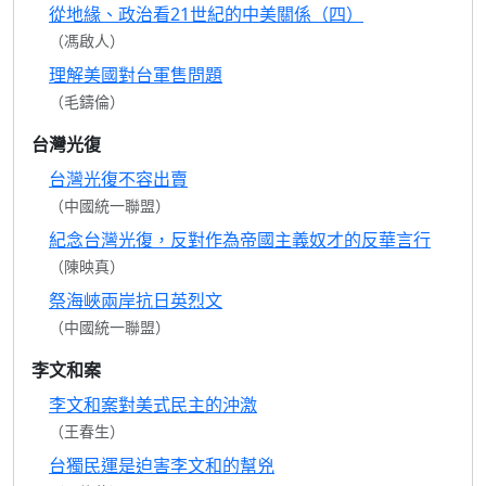
從地緣、政治看21世紀的中美關係（四）
（馮啟人）
理解美國對台軍售問題
（毛鑄倫）
台灣光復
台灣光復不容出賣
（中國統一聯盟）
紀念台灣光復，反對作為帝國主義奴才的反華言行
（陳映真）
祭海峽兩岸抗日英烈文
（中國統一聯盟）
李文和案
李文和案對美式民主的沖激
（王春生）
台獨民運是迫害李文和的幫兇