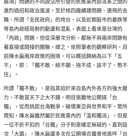
選項」問題的不同說法所引發的民進黨內部派系之間的
激烈過招和政治風波。至於核四廠續建問題、唐飛的去
職、所謂「全民政府」的垮台，以及近期股市的暴跌等
等島內政經局勢的動盪和混亂，表面上看來是台灣的
「內政」問題，但從深層次分析，都無不與兩岸問題有
著直接或間接的關聯。總之，依照筆者的觀察研判，目
前陳水扁兩岸政策的困境，可以概括歸納為以下「五
不」，即：「獨不敢、統不願、拖不成、談不了、憋不
住」。
所謂「獨不敢」，是指其迫於來自島內外各方的強大壓
力，不敢冒天下之大不韙，明目張膽地公開搞「台
獨」，從而挑起台海戰爭，破壞東亞與世界和平。眾所
周知，陳水扁雖然屬於民進黨內的「溫和獨派」，但是
一位不折不扣的「台獨」分子則是確定無疑的。直到這
次「大選」，陳水扁還多次在公開場合露骨地高呼「台