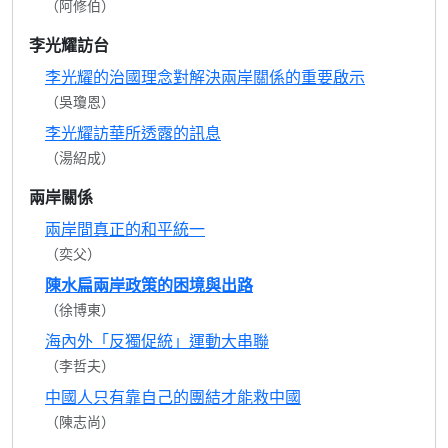
（阿修伯）
李光耀訪台
李光耀的治國理念對解決兩岸關係的重要啟示
（吳瓊恩）
李光耀訪華所透露的訊息
（湯紹成）
兩岸關係
兩岸間真正的和平統一
（奕父）
陳水扁兩岸政策的困境與出路
（徐博東）
海內外「反獨促統」運動大串聯
（李哲夫）
中國人只有靠自己的團結才能救中國
（陳志尚）