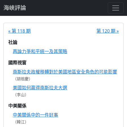
跳至主要內容
海峽評論
« 第 118 期
第 120 期 »
社論
再論力爭和平統一及其策略
國際視窗
南斯拉夫政權移轉對於美國地區安全角色的可能影響
（胡祖慶）
美國如何贏得南斯拉夫大選
（李山）
中美關係
中美關係中的一件好事
（韓江）