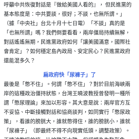
呼籲中共恢復對話是『做給美國人看的』， 但民進黨的
基本態度是：中共要談，很好；不談，也無所謂。」
（據「中央社」台北十月十七日電）「不談」真的是
「也無所謂」嗎？我們倒要看看，兩岸僵局持續無解，
對話遙遙無期，民進黨政府如何「讓美國滿意，國際社
會肯定」？如何穩定島內政局、安定民心？民進黨政府
還能混多久？
扁政府快「尿褲子」了
最後是「憋不住」。何謂「憋不住」？對於目前海峽兩
岸的這種政治僵持狀態，台灣王曉波教授曾發明一種所
謂「憋尿理論」來加以形容。其大意是說：兩岸官方互
不妥協、中斷接觸對話和協商談判，如同實行「憋尿政
策」，看誰的膀胱大，誰就憋得住，誰的膀胱小，誰就
「尿褲子」（即最終不得不向現實低頭，調整政策）。