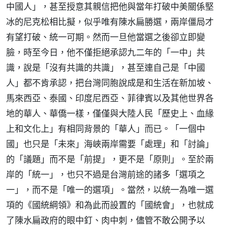
中國人」，甚至授意其親信把他與當年打破中美關係堅
冰的尼克松相比擬，似乎唯有陳水扁勝選，兩岸僵局才
有望打破、統一可期。然而一旦他當選之後卻立即變
臉，時至今日，他不僅拒絕承認九二年的「一中」共
識，說是「沒有共識的共識」，甚至連自己是「中國
人」都不肯承認，把台灣同胞說成是和生活在新加坡、
馬來西亞、泰國、印度尼西亞、菲律賓以及其他世界各
地的華人、華僑一樣，僅僅與大陸人民「歷史上、血緣
上和文化上」有相同背景的「華人」而已。「一個中
國」也只是「未來」海峽兩岸需要「處理」和「討論」
的「議題」而不是「前提」，更不是「原則」。至於兩
岸的「統一」，也只不過是台灣前途的諸多「選項之
一」，而不是「唯一的選項」。當然，以統一為唯一選
項的《國統綱領》和為此而設置的「國統會」，也就成
了陳水扁政府的眼中釘、肉中刺，儘管不敢公開予以