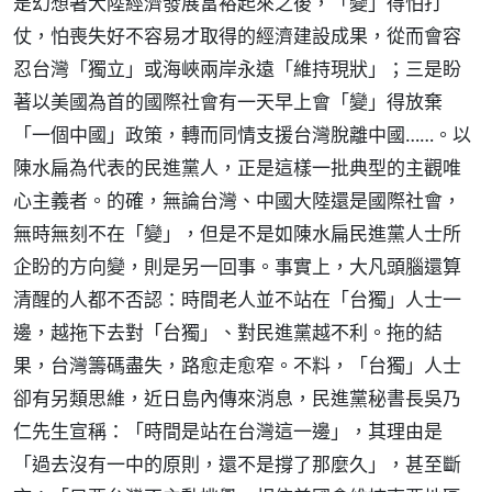
是幻想著大陸經濟發展富裕起來之後，「變」得怕打
仗，怕喪失好不容易才取得的經濟建設成果，從而會容
忍台灣「獨立」或海峽兩岸永遠「維持現狀」；三是盼
著以美國為首的國際社會有一天早上會「變」得放棄
「一個中國」政策，轉而同情支援台灣脫離中國……。以
陳水扁為代表的民進黨人，正是這樣一批典型的主觀唯
心主義者。的確，無論台灣、中國大陸還是國際社會，
無時無刻不在「變」，但是不是如陳水扁民進黨人士所
企盼的方向變，則是另一回事。事實上，大凡頭腦還算
清醒的人都不否認：時間老人並不站在「台獨」人士一
邊，越拖下去對「台獨」、對民進黨越不利。拖的結
果，台灣籌碼盡失，路愈走愈窄。不料，「台獨」人士
卻有另類思維，近日島內傳來消息，民進黨秘書長吳乃
仁先生宣稱：「時間是站在台灣這一邊」，其理由是
「過去沒有一中的原則，還不是撐了那麼久」，甚至斷