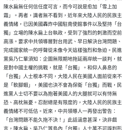
陳水扁無任何信任度可言，而今可說是愈加「雪上加
霜」。再者，識者無不看到，近年來大陸人民的民族主
義情緒，已因美國轟炸中國駐南使館事件以及堅持「台
獨」立場的陳水扁上台執政，受到了強烈的刺激而空前
高漲。要求中共領導層對台用武、早日解決台灣問題、
完成國家統一的呼聲從未像今天這樣強烈和急迫。民進
黨吳乃仁輩須知：企圖無限期地拖延兩岸統一談判，就
是對中國主權的挑戰，就是「台獨」。和仰人鼻息的
「台獨」人士根本不同，大陸人民在美國人面前從來不
是「軟腳蝦」，美國也決不會為保衛「台獨」而戰，民
進黨人士切不要以為抱著美國人的大腿就可以有恃無
恐、高枕無憂。忍耐總是有限度的，大陸人民的民族主
義情緒不可低估。近來，中共領導人一再發出警告：
「台灣問題不能久拖不決！」此話涵意甚深，決非戲
言，陳水扁、吳乃仁等島內「台獨」人士萬不可誤判形