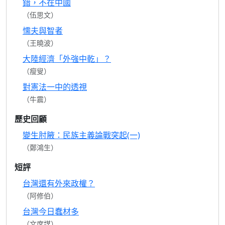
錯，不在中國
（伍思文）
懦夫與智者
（王曉波）
大陸經濟「外強中乾」？
（瘦叟）
對憲法一中的透視
（牛震）
歷史回顧
變生肘腋：民族主義論戰突起(一)
（鄭鴻生）
短評
台灣還有外來政權？
（阿修伯）
台灣今日蠢材多
（文席謀）