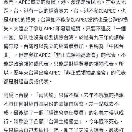
澳門，APEC成立的時候，港、澳還是殖民地。在亞太地
區，台、港有一定的經濟實力，台、港不參加APEC，也
是APEC的損失；台灣如不能參加APEC當然也是台灣的損
失。大陸為了參加APEC和發展經貿，只要不違反「一個
中國」原則也沒有必要排除台灣。於是有九三年的諒解
備忘錄，台灣可以獨立的經濟體參加，名稱為「中國台
北」，但是參加APEC「非正式領袖高峰會」的代表，不
能是政治領袖或代表，只能是財經貿易的領袖代表。所
以，歷年來台灣出席APEC「非正式領袖高峰會」的代表
都是財經首長或代表。
阿扁上台後，「兩國論」只做不說，去年不吭氣的指派
不具任何財經首長身份的辜振甫與會，差一點就去不
成，最後給了一個「經建會專任委員」的名義才得以成
行。阿扁為了凸顯「台灣主權獨立」，今年還不死心，
先是揚言自己要披掛上陣，叫了半天沒人理會，最後打