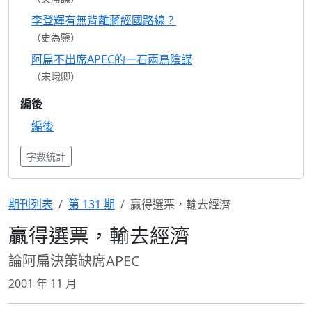
李登輝有無背離蔣經國路線？
（史為鑒）
阿扁不出席APEC的一石兩鳥陰謀
（宋峨卿）
編後
編後
字數統計
期刊列表
第 131 期
贏得選票，輸去經濟
贏得選票，輸去經濟
論阿扁決策缺席APEC
2001 年 11 月