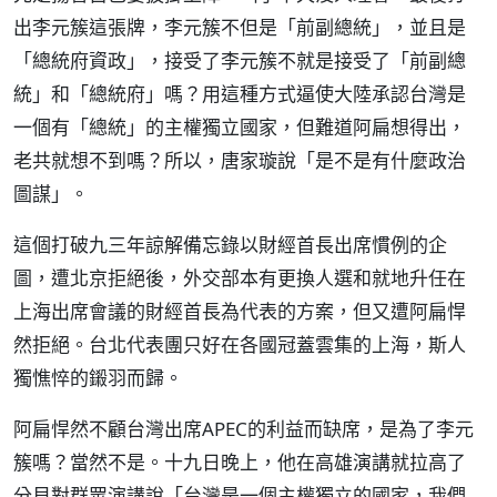
出李元簇這張牌，李元簇不但是「前副總統」，並且是
「總統府資政」，接受了李元簇不就是接受了「前副總
統」和「總統府」嗎？用這種方式逼使大陸承認台灣是
一個有「總統」的主權獨立國家，但難道阿扁想得出，
老共就想不到嗎？所以，唐家璇說「是不是有什麼政治
圖謀」。
這個打破九三年諒解備忘錄以財經首長出席慣例的企
圖，遭北京拒絕後，外交部本有更換人選和就地升任在
上海出席會議的財經首長為代表的方案，但又遭阿扁悍
然拒絕。台北代表團只好在各國冠蓋雲集的上海，斯人
獨憔悴的鎩羽而歸。
阿扁悍然不顧台灣出席APEC的利益而缺席，是為了李元
簇嗎？當然不是。十九日晚上，他在高雄演講就拉高了
分貝對群眾演講說「台灣是一個主權獨立的國家，我們