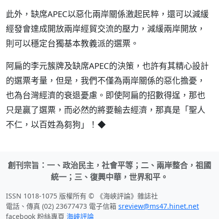
此外，缺席APEC以惡化兩岸關係激起民粹，還可以減緩
經發會達成開放兩岸經貿交流的壓力，減緩兩岸開放，
則可以穩定台獨基本教義派的選票。
阿扁的李元簇牌及缺席APEC的決策，也許有其精心設計
的選票考量，但是，我們不僅為兩岸關係的惡化擔憂，
也為台灣經濟的衰退憂慮。即使阿扁的招數得逞，那也
只是贏了選票，而必然的將要輸去經濟，那真是「聖人
不仁，以百姓為芻狗」！◆
創刊宗旨：一、政治民主，社會平等；二、兩岸整合，祖國
統一；三、復興中華，世界和平。
ISSN 1018-1075 版權所有 © 《海峽評論》雜誌社
電話、傳真 (02) 23677473 電子信箱
sreview@ms47.hinet.net
facebook 粉絲專頁
海峽評論