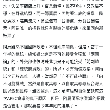
水，失業率節節上升，百業蕭條，民不聊生，又政局不
穩，在野黨結盟，而一籌莫展，面對著年底的選舉，民
心渙散，選票流失，甚至還有「台聯黨」分食台獨選
票。阿扁唯一的招數就只有製造外部危機，來鞏固內部
選票了。
阿扁雖然不懂國際政治，不懂兩岸關係，但是，當了一
年半的總統，總知道北京是不可能接受台獨和「兩國
論」的，外交部也很清楚北京是不可能接受「前副總
統」和「總統府資政」的，所以，才有預備方案。阿扁
以李元簇為唯一人選，當然是「向不可能挑戰」，「向
不可能挑戰」當然是自取其辱，以自取其辱辱及台灣人
民以激起民粹，鞏固選票，這才是阿扁親自決策缺席這
次APEC會議的真正原因。但是，阿扁師承李登輝的招數
是否管用，那就要看今年年底的選票了。