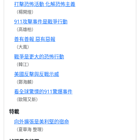
打擊恐怖活動 化解恐怖主義
（楊開煌）
911攻擊事件是戰爭行動
（高雄柏）
善有善報 惡有惡報
（大風）
戰爭是更大的恐怖行動
（韓江）
美國反擊與反戰示威
（鄭海麟）
看全球驚慄的911驚爆事件
（歐陽又新）
特載
向外擴張是美利堅的宿命
（夏華海 整理）