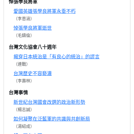
悼張學良將軍
愛國英雄張學良將軍永垂不朽
（李恩涵）
悼張學良將軍逝世
（毛鑄倫）
台灣文化協會八十週年
揭穿日本統治是「有良心的統治」的謊言
（連戰）
台灣歷史不容褻瀆
（李壽林）
台灣事情
新世紀台灣國會改選的政治新形勢
（楊志誠）
如何凝聚在泛藍軍的共識與共創新局
（湯紹成）