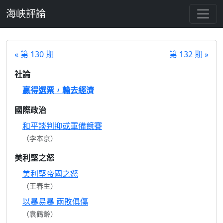
跳至主要內容
海峽評論
« 第 130 期
第 132 期 »
社論
贏得選票，輸去經濟
國際政治
和平談判抑或軍備競賽
（李本京）
美利堅之怒
美利堅帝國之怒
（王春生）
以暴易暴 兩敗俱傷
（袁鶴齡）