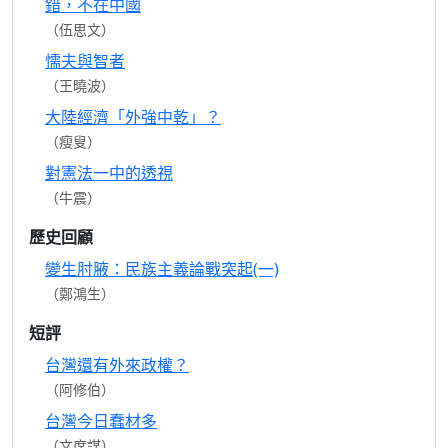
錯，不在中國
（伍思文）
懦夫與智者
（王曉波）
大陸經濟「外強中乾」？
（瘦叟）
對憲法一中的透視
（牛震）
歷史回顧
變生肘腋：民族主義論戰突起(一)
（鄭鴻生）
短評
台灣還有外來政權？
（阿修伯）
台灣今日蠢材多
（文席謀）