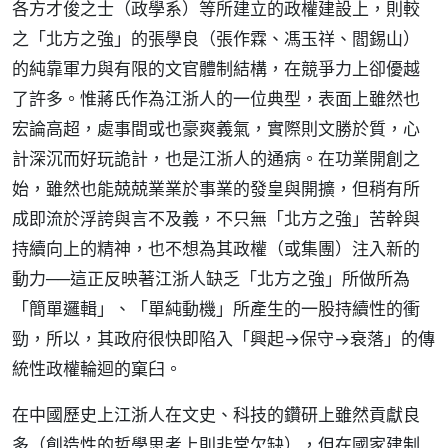
各方才俊之士（政學系）等所建立的政權建設上，則較
之「北方之強」的張學良（張作霖、馮玉祥、閻錫山）
的純靠軍力與有限的文官體制結構，在競爭力上卻優越
了許多。惟蔣氏作為江浙人的一位典型，表面上雖然也
宏論高超，處事間或也豪爽義氣，實際則文勝於質，心
計深沉而好玩詭計，也是江浙人的通病。在功業開創之
始，雖然也能兢兢業業於事業的發皇與開擴，但稍有所
成即流於浮誇與言不及義，不只無「北方之強」苦幹與
持續向上的精神，也不想為其政權（或集團）注入新的
動力──這正反映著江浙人缺乏「北方之強」所做所為
「簡單邏輯」、「單純動機」所產生的一股持續性的衝
勁，所以，其政府很快即陷入「興起→保守→衰落」的傳
統性政權輪迴的窠臼。
在中國歷史上江浙人在文史、科技的鑽研上雖然貢獻良
多（創造性的哲學思考上則非常欠缺），但在國家建制