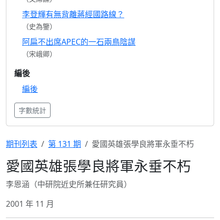
李登輝有無背離蔣經國路線？
（史為鑒）
阿扁不出席APEC的一石兩鳥陰謀
（宋峨卿）
編後
編後
字數統計
期刊列表
第 131 期
愛國英雄張學良將軍永垂不朽
愛國英雄張學良將軍永垂不朽
李恩涵（中研院近史所兼任研究員）
2001 年 11 月