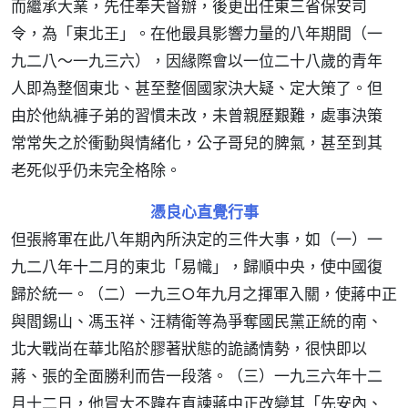
而繼承大業，先任奉天督辦，後更出任東三省保安司
令，為「東北王」。在他最具影響力量的八年期間（一
九二八～一九三六），因緣際會以一位二十八歲的青年
人即為整個東北、甚至整個國家決大疑、定大策了。但
由於他紈褲子弟的習慣未改，未曾親歷艱難，處事決策
常常失之於衝動與情緒化，公子哥兒的脾氣，甚至到其
老死似乎仍未完全格除。
憑良心直覺行事
但張將軍在此八年期內所決定的三件大事，如（一）一
九二八年十二月的東北「易幟」，歸順中央，使中國復
歸於統一。（二）一九三○年九月之揮軍入關，使蔣中正
與閻錫山、馮玉祥、汪精衛等為爭奪國民黨正統的南、
北大戰尚在華北陷於膠著狀態的詭譎情勢，很快即以
蔣、張的全面勝利而告一段落。（三）一九三六年十二
月十二日，他冒大不韙在直諫蔣中正改變其「先安內、