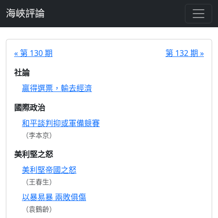
跳至主要內容
海峽評論
« 第 130 期
第 132 期 »
社論
贏得選票，輸去經濟
國際政治
和平談判抑或軍備競賽
（李本京）
美利堅之怒
美利堅帝國之怒
（王春生）
以暴易暴 兩敗俱傷
（袁鶴齡）