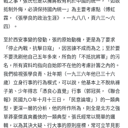
戰之事，張氏也是以擁蔣較有利於中國的統一，「如欲
抵制外侮，必須保持國內統一」為主要考慮點（傅虹
霖，《張學良的政治生涯》，一九八八，頁六三～六
四）。
至於西安事變的發動，張的原始動機，更是為了要求
「停止內戰，抗擊日寇」，因苦諫不成而為之；至於要
不要洗刷他自己五年多來，所負的「不抵抗將軍」的污
名，所有資料均指向自始即不在他的考慮計籌之內的。
我們檢視張學良青、壯年期（一九三六年他已三十六
歲）立身行事的行為模式，可以說，他基本上不脫紈褲
子弟、少年得志「憑良心直覺」行事（郭冠英，《聯合
報》民國九○年十月十三日，「民意論壇」）的一類典
型，更深一層的分析，他的所作所為，則全是北方之強
草莽豪傑直爽義俠的一類典型。張氏經常以簡單的邏
輯，以為其決大疑、行大事的原則座標，常可立竿見影