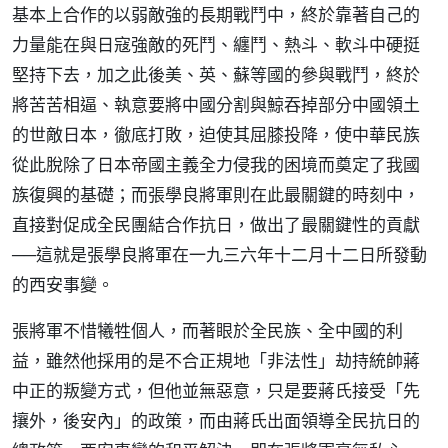
基本上合作的以弱敵強的長期戰鬥中，終於靠著自己的
力量能在與日寇強敵的死鬥、纏鬥、熱斗、軟斗中硬挺
堅持下去，加之此後美、英、蘇等國的參與戰鬥，終於
將苦苦相逼、執意要將中國分割與鯨吞掉部分中國領土
的世敵日本，徹底打敗，迫使其屈膝投降，使中華民族
從此脫除了日本帝國主義全力侵我的困境而奠定了我國
族復興的基礎；而張學良將軍則在此最關鍵的時刻中，
直接對促成全民團結合作抗日，做出了最關鍵性的貢獻
──這就是張學良將軍在一九三六年十二月十二日所發動
的西安事變。
張將軍不惜犧牲個人，而著眼於全民族、全中國的利
益，雖然他採用的是不合正規地「非法性」劫持統帥蔣
中正的叛變方式，但他並無惡意，只是要蔣氏接受「先
攘外，後安內」的政策，而由蔣氏出面領導全民抗日的