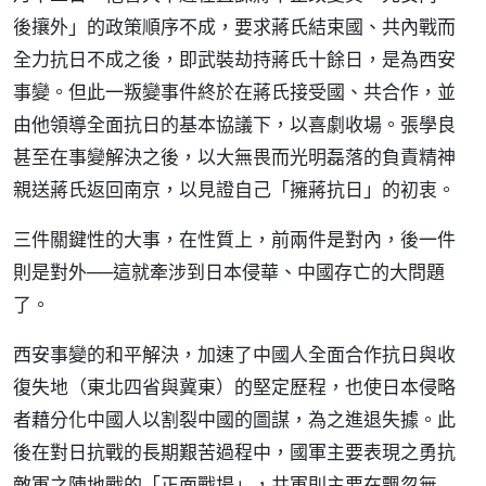
後攘外」的政策順序不成，要求蔣氏結束國、共內戰而
全力抗日不成之後，即武裝劫持蔣氏十餘日，是為西安
事變。但此一叛變事件終於在蔣氏接受國、共合作，並
由他領導全面抗日的基本協議下，以喜劇收場。張學良
甚至在事變解決之後，以大無畏而光明磊落的負責精神
親送蔣氏返回南京，以見證自己「擁蔣抗日」的初衷。
三件關鍵性的大事，在性質上，前兩件是對內，後一件
則是對外──這就牽涉到日本侵華、中國存亡的大問題
了。
西安事變的和平解決，加速了中國人全面合作抗日與收
復失地（東北四省與冀東）的堅定歷程，也使日本侵略
者藉分化中國人以割裂中國的圖謀，為之進退失據。此
後在對日抗戰的長期艱苦過程中，國軍主要表現之勇抗
敵軍之陣地戰的「正面戰場」，共軍則主要在飄忽無