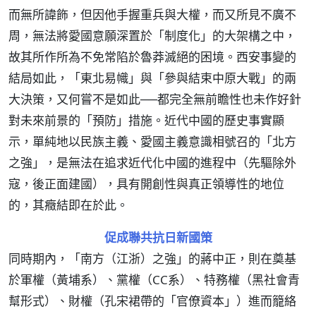
而無所諱飾，但因他手握重兵與大權，而又所見不廣不
周，無法將愛國意願深置於「制度化」的大架構之中，
故其所作所為不免常陷於魯莽滅絕的困境。西安事變的
結局如此，「東北易幟」與「參與結束中原大戰」的兩
大決策，又何嘗不是如此──都完全無前瞻性也未作好針
對未來前景的「預防」措施。近代中國的歷史事實顯
示，單純地以民族主義、愛國主義意識相號召的「北方
之強」，是無法在追求近代化中國的進程中（先驅除外
寇，後正面建國），具有開創性與真正領導性的地位
的，其癥結即在於此。
促成聯共抗日新國策
同時期內，「南方（江浙）之強」的蔣中正，則在奠基
於軍權（黃埔系）、黨權（CC系）、特務權（黑社會青
幫形式）、財權（孔宋裙帶的「官僚資本」）進而籠絡