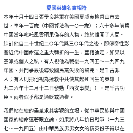
愛國英雄名實相符
本年十月十四日張學良將軍在美國夏威夷檀香山市去
世，享年一百歲（中國算法為一○一歲）；六十多年前舊
中國當年叱吒風雲碩果僅存的人物，終於離開了人間。
綜計他自二十世紀二○年代與三○年代之後，即傳奇性影
響近代中國命運之重大轉折的一生，蓋棺論定，如果以
黨派或個人之私，有人視他為戰後一九四五～一九四九
年國、共鬥爭最後導致國民黨失敗的幫兇，是千古罪
人；有人則把他視為拯救中共使其起死回生的英雄（一
九二六年十二月十二日發動「西安事變」），是千古功
臣。兩者似乎都是過貶或過譽。
我們站在總的盡量求其客觀的立場，從中華民族與中國
國家的總命運著眼立論，如果將八年抗日戰爭（一九三
七～一九四五）由中華民族男男女女的精英份子得以在