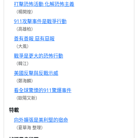
打擊恐怖活動 化解恐怖主義
（楊開煌）
911攻擊事件是戰爭行動
（高雄柏）
善有善報 惡有惡報
（大風）
戰爭是更大的恐怖行動
（韓江）
美國反擊與反戰示威
（鄭海麟）
看全球驚慄的911驚爆事件
（歐陽又新）
特載
向外擴張是美利堅的宿命
（夏華海 整理）