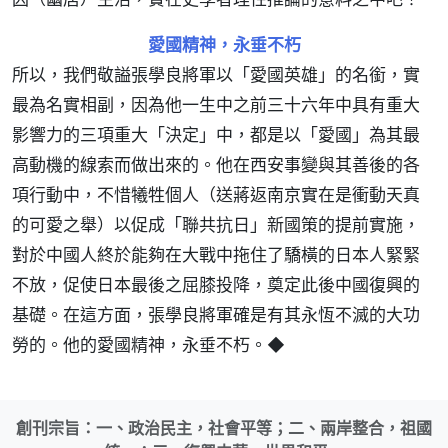
愛國精神，永垂不朽
所以，我們敬謚張學良將軍以「愛國英雄」的名銜，實
最為名實相副，因為他一生中之前三十六年中具有重大
影響力的三項重大「決定」中，都是以「愛國」為其最
高動機的線索而做出來的。他在西安事變與其善後的各
項行動中，不惜犧牲個人（送蔣返南京實在是衝動天真
的可愛之舉）以促成「聯共抗日」新國策的提前實施，
對於中國人終於能夠在大戰中拖住了驕橫的日本人緊緊
不放，促使日本最後之屈膝投降，奠定此後中國復興的
基礎。在這方面，張學良將軍確是有其永恆不滅的大功
勞的。他的愛國精神，永垂不朽。◆
創刊宗旨：一、政治民主，社會平等；二、兩岸整合，祖國