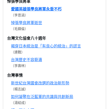
悼張學良將軍
愛國英雄張學良將軍永垂不朽
（李恩涵）
悼張學良將軍逝世
（毛鑄倫）
台灣文化協會八十週年
揭穿日本統治是「有良心的統治」的謊言
（連戰）
台灣歷史不容褻瀆
（李壽林）
台灣事情
新世紀台灣國會改選的政治新形勢
（楊志誠）
如何凝聚在泛藍軍的共識與共創新局
（湯紹成）