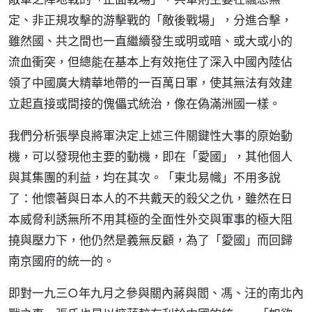
定、非正規攻擊的游擊戰的「敵後戰場」，分進合擊，
雖然國、共之間也一直繼續發生或明或暗、或大或小的
流血衝突，但總能在基本上有效拖住了深入中國內陸佔
領了中國廣大精華地帶的一百萬日軍，使其無法有效建
立起直接或間接的傀儡式統治，像在偽滿洲國一樣。
我們分析張學良將軍決定上述三件關鍵性大事的原始動
機，可以發現他主要的動機，即在「愛國」，其他個人
與其集團的利益，均在其次。「東北易幟」不用多說
了：他懷著與日本人的不共戴天的殺父之仇，雖然在日
本威脅利誘無所不用其極的全面性外交與軍事的極大阻
撓與壓力下，他仍然是義無反顧，為了「愛國」而回歸
南京國府的統一的。
即對一九三○年九月之參與關內蔣與閻、馮、汪的南北內