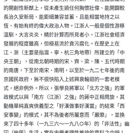
的開創性新猷上，從未產生過任何胸懷壯偉、能開闢較
長治久安新局、能鉅細兼容並蓄、且能相當地持之以
恆、有始有終的偉大政治人物。江浙人一般是個性游移
溫馴，大言炎炎，精於計算而所見者小，江浙社會經濟
發展的程度雖高，但極易流於貪污腐化。在歷史上在
江、浙（主要是指滬、寧、杭三角地帶）所建立的「中
央王朝」，從南北朝時期的宋、齊、梁、陳、五代時期
的南唐，下至於南宋、南明，以至於一九二七年後的南
京國民政府，無不很快陷入上述興衰輪迴的一套老模
式，絕非例外。所以，張學良將軍以「北方之強」的軍
政模式以與「南方（江浙）之強」的蔣中正相周旋，其
動機單純直爽俠義型之「好漢做事好漢當」的結束「西
安事變」的模式，其不為後者所屬意而「嚴懲」，並換
來了四十多年（一九三六～一九八○年）的「非法性」幽
囚（幽居）生活，實在史學者理性推論的意料之中吧！