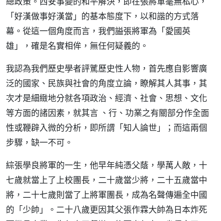
總政策。西安事變的和平解決，即在張將軍毫無私心，
「好漢做事好漢當」的基本態度下，以和諧的方式落
幕。從這一個角度而言，我們謚張將軍為「愛國英
雄」，確是名實相侔，無任何疑義的。
我認為我們歷史學者評騭歷史性人物，首先應自影響廣
泛的國家、民族與社會的角度立論，瞭解其人其事，其
次才是細緻地分就各項政治、經濟、社會、思想、文化
等方面的諸因素，就其言 、行、功業之有關部分作全面
性或鞭辟入微的分析，即所謂「知人論世」；而這兩個
步驟，缺一不可。
綜張學良將軍的一生，他早年純憑父蔭，學萬人敵，十
七歲就當上了上校團長，二十歲當少將，二十五歲當中
將，二十七歲則當了上將軍團長，成為名聲傳遍全中國
的「少帥」。二十八歲更因其父張作霖大帥為日本炸死