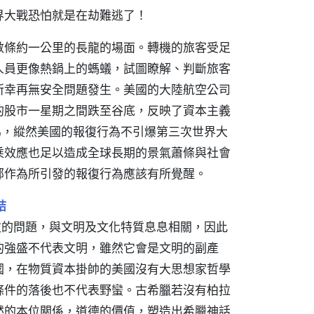
界大戰恐怕就是在劫難逃了！
數條約一公里的長龍的場面。轉機的旅客受足
人員更像熱鍋上的螞蟻，試圖瞭解、判斷旅客
所幸再無安全問題發生。美國的大陸航空公司
的股市一星期之間跌至谷底，反映了資本主義
為，縱然美國的報復行為不引爆第三次世界大
乘效應也足以造成全球長期的景氣蕭條與社會
部作為所引發的報復行為應該有所覺醒。
結
次的問題，與文明及文化特質息息相關，因此
的強盛不代表文明，雖然它會是文明的副產
國，在物質資本掛帥的美國沒有大思想家哲學
條件的落後也不代表野蠻。古希臘若沒有柏拉
然的本位關係，道德的價值，塑造出希臘神話