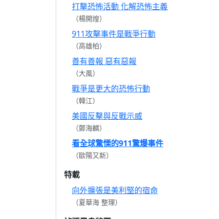
打擊恐怖活動 化解恐怖主義
（楊開煌）
911攻擊事件是戰爭行動
（高雄柏）
善有善報 惡有惡報
（大風）
戰爭是更大的恐怖行動
（韓江）
美國反擊與反戰示威
（鄭海麟）
看全球驚慄的911驚爆事件
（歐陽又新）
特載
向外擴張是美利堅的宿命
（夏華海 整理）