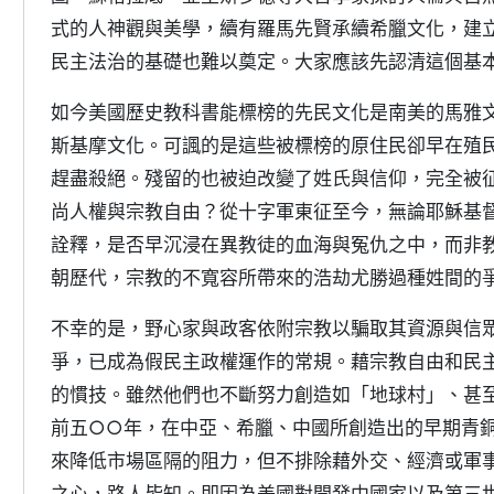
式的人神觀與美學，續有羅馬先賢承續希臘文化，建
民主法治的基礎也難以奠定。大家應該先認清這個基
如今美國歷史教科書能標榜的先民文化是南美的馬雅
斯基摩文化。可諷的是這些被標榜的原住民卻早在殖
趕盡殺絕。殘留的也被迫改變了姓氏與信仰，完全被
尚人權與宗教自由？從十字軍東征至今，無論耶穌基
詮釋，是否早沉浸在異教徒的血海與冤仇之中，而非
朝歷代，宗教的不寬容所帶來的浩劫尤勝過種姓間的
不幸的是，野心家與政客依附宗教以騙取其資源與信
爭，已成為假民主政權運作的常規。藉宗教自由和民
的慣技。雖然他們也不斷努力創造如「地球村」、甚至
前五○○年，在中亞、希臘、中國所創造出的早期青銅
來降低市場區隔的阻力，但不排除藉外交、經濟或軍
之心，路人皆知。即因為美國對開發中國家以及第三