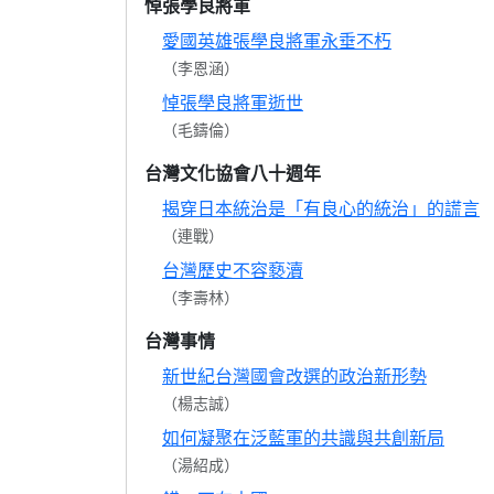
悼張學良將軍
愛國英雄張學良將軍永垂不朽
（李恩涵）
悼張學良將軍逝世
（毛鑄倫）
台灣文化協會八十週年
揭穿日本統治是「有良心的統治」的謊言
（連戰）
台灣歷史不容褻瀆
（李壽林）
台灣事情
新世紀台灣國會改選的政治新形勢
（楊志誠）
如何凝聚在泛藍軍的共識與共創新局
（湯紹成）