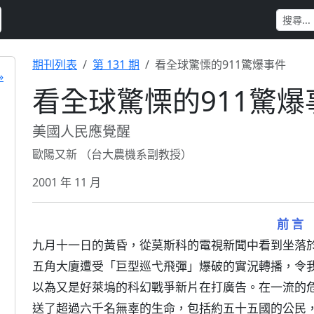
期刊列表
第 131 期
看全球驚慄的911驚爆事件
»
看全球驚慄的911驚爆
美國人民應覺醒
歐陽又新 （台大農機系副教授）
2001 年 11 月
前 言
九月十一日的黃昏，從莫斯科的電視新聞中看到坐落
五角大廈遭受「巨型巡弋飛彈」爆破的實況轉播，令
以為又是好萊塢的科幻戰爭新片在打廣告。在一流的
送了超過六千名無辜的生命，包括約五十五國的公民