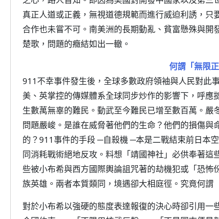
真正人道或正義，無視道德規範而進行威迫利誘，只
合作也未嘗不可。南美洲的長期動亂、貧富懸殊與開
楚歌，問題的癥結如出一轍。
何謂「無限正
911不幸事件發生後，全球多數政府領袖與人民對此
美、英掌控的傳媒體系全球同步炒作的影響下，呼應
生數萬無辜的難民。動武至今難民已增至數百萬。嚴
問題嚴峻。是誰在威脅著他們的生命？他們的損傷與
的？911事件的手段 ─自殺機 ─本是二戰結束前日
同消耗戰術絕地反攻。料想「靖國神社」必供奉著這
些被小布希與西方國際輿論詛咒著的劫機犯或「恐怖
族英雄。兩者本質類同，境遇卻大相庭徑。究竟何謂
對於小布希以強硬的態度表達報復的決心時卻引用一