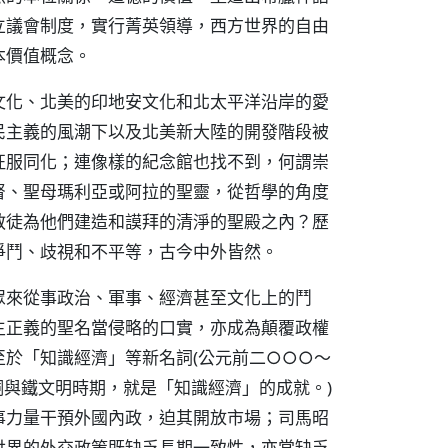
立議會制度，實行菁英領導，西方世界的自由
本價值概念。
文化、北美的印地安文化和北太平洋沿岸的愛
民主義的風潮下以及北美新大陸的開發階段被
征服同化；連像樣的紀念館也找不到，何謂崇
督、聖母瑪利亞或阿拉的聖靈，從哲學的角度
教徒為他們建造和謨拜的清淨的聖殿之內？歷
爭鬥、歧視和不平等，古今中外皆然。
眾來從事政治、軍事、經濟甚至文化上的鬥
主正義的聖名當侵略的口實，亦成為顛覆政權
於「知識經濟」等新名詞(公元前二○○○～
與鐵文明時期，就是「知識經濟」的成就。)
事力量干預外國內政，迫其開放市場；司馬昭
世界的外交政策既缺乏長期一致性，亦常缺乏