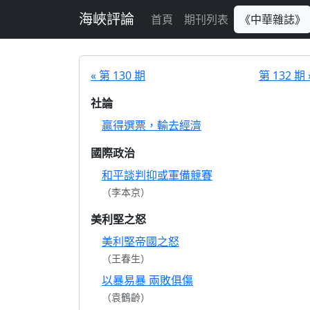
跳至主要內容
海峽評論
首頁
期刊列表
《中華雜誌》
« 第 130 期
第 132 期 
社論
贏得選票，輸去經濟
國際政治
和平談判抑或軍備競賽
（李本京）
美利堅之怒
美利堅帝國之怒
（王春生）
以暴易暴 兩敗俱傷
（袁鶴齡）