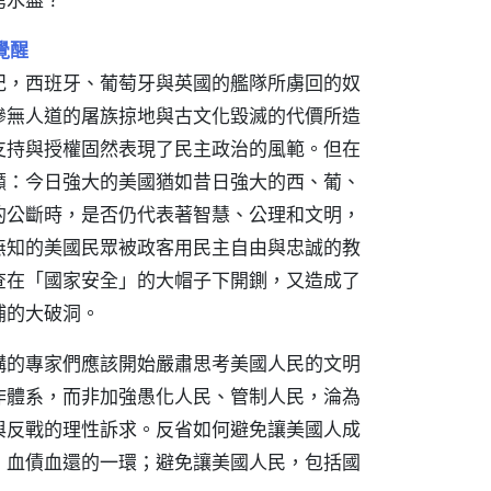
覺醒
紀，西班牙、葡萄牙與英國的艦隊所虜回的奴
慘無人道的屠族掠地與古文化毀滅的代價所造
支持與授權固然表現了民主政治的風範。但在
籲：今日強大的美國猶如昔日強大的西、葡、
的公斷時，是否仍代表著智慧、公理和文明，
無知的美國民眾被政客用民主自由與忠誠的教
查在「國家安全」的大帽子下開鍘，又造成了
補的大破洞。
構的專家們應該開始嚴肅思考美國人民的文明
作體系，而非加強愚化人民、管制人民，淪為
與反戰的理性訴求。反省如何避免讓美國人成
、血債血還的一環；避免讓美國人民，包括國