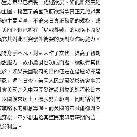
佈置方案早已備妥，躍躍欲試。如此斷然集結
的企圖，掩蓋了美國政府欲緝拿真正元兇歸案
舉的主要考量。不論來日真正動武的規模，或
，美國不但已經在「以戰養戰」的戰略下開發
擴充其對此型突發性衝突的反制與佈局能力。
現得身手不凡，對國人作了交代，提高了初期
的說服力，故小鷹號也功成而返，續執行其他
在於，如果美國政府的目的僅是在借題發揮達
堅忍」嗎？日後，美國人民或國際輿論會繼續
其實美國介入中亞開發建設利益的進程較日本
，以圖後來居上，擴張勢力範圍，同時循例向
方戰略家的如意算盤。而英國的布萊爾卻如惡
處穿梭，不外想重拾其殖民東印度時期的舊
瓜分利益。