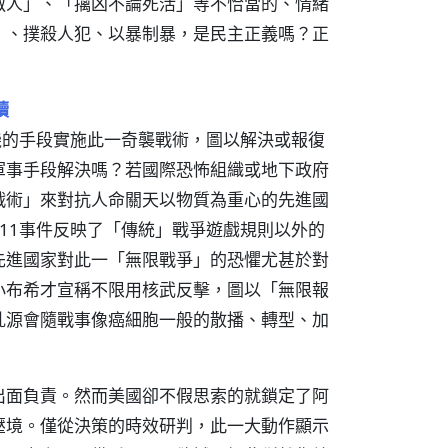
敵人」、「擒凶不論死活」等不恰當的、情緒
」、撲殺人犯、以暴制暴，是民主正義嗎？正
讀
機的手段實施此一奇襲戰術，圖以解決或報復
軍事手段解決嗎？若國際恐怖組織或地下政府
戰術」來對抗人命關天以物質為重心的先進國
11事件反映了「傳統」戰爭遊戲規則以外的
先進國家對此一「無限戰爭」的恐懼尤甚於對
小布希才宣稱不限用核武反擊，圖以「無限報
亂源會隨戰事像癌細胞一般的散播、轉型、加
出面負責。然而美國卻不假思索的就鎖定了阿
壓境。僅從決策的時效研判，此一大動作顯示