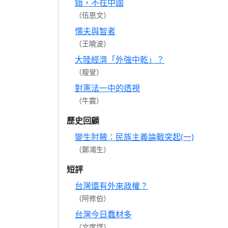
錯，不在中國
（伍思文）
懦夫與智者
（王曉波）
大陸經濟「外強中乾」？
（瘦叟）
對憲法一中的透視
（牛震）
歷史回顧
變生肘腋：民族主義論戰突起(一)
（鄭鴻生）
短評
台灣還有外來政權？
（阿修伯）
台灣今日蠢材多
（文席謀）