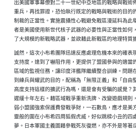
出美國軍事幕僚對二十一世紀中亞地區的戰略與戰術
重兵，再找罪證，恐怕執行既定的戰略與戰術的目的
制裁的正當性。實施震攝性心戰避免戰區漫延料為此
者是美國使用新世代核子武器的必要性與正當性如何
了大規模的新戰略武器，並欲藉此新戰區的地理特質
誠然，這次小布希團隊迅速反應處理危機本來的確表
支持度，達到了嚇阻作用，更提供了盟國參與的適當
區域的監視任務，讓印度洋艦隊繼續整合訓練。問題
到練兵與耀武的目的，配稱為「無限正義」和「自由
高度支持這樣的擴武行為嗎，還是會有受騙的感覺？
遲緩十年左右。藉區域戰爭重新洗牌、改變遊戲規則
弱小盟國強索保護費發戰爭財，一石數鳥，應才是美
靈般的圍在小布希四周狐假虎威，好似跳樑小丑的四
夢。日本軍國主義圖藉參戰死灰復燃，亦不外是等著