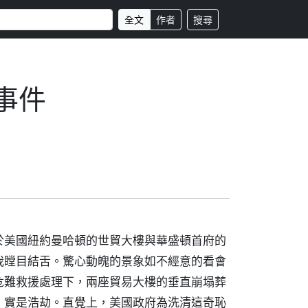
全文
作者
搜尋
事件
於美國紐約曼哈頓的世貿大樓與華盛頓首府的
我瞠目結舌。驚心動魄的景象如不經意的看會
危難救援處理下，兩座貿易大樓的垂直崩塌葬
，實是浩劫。直覺上，美國政府為洗清這奇恥