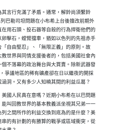
為其言行充滿了矛盾。通常，解鈴尚須繫鈴
色列巴勒司坦問題在小布希上台後擅改前期外
直在用石頭、投石器等自殺的行為捍衛他們的
以卵擊石，螳臂擋車，猶如以色列的先祖赤手
合「自由堅忍」、「無限正義」的原則。故
太教世界與同情支援後者的，包括美國社會內
一個不落幕的政治舞台與大買賣。除新武器發
)，爭議地區的稀有礦產卻在日以繼夜的開採
成涵洞。又有多少人知曉其間的利益瓜葛？
，美國人民真在意嗎？近期小布希在以巴問題
，能叫回教世界的基本教義派坐視其兄弟一一
色列之間所作的利益交換到底為的是什麼？美
連串的有計劃的有勝算的戰爭或區域衝突，從
窮水盡？