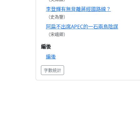
李登輝有無背離蔣經國路線？
（史為鑒）
阿扁不出席APEC的一石兩鳥陰謀
（宋峨卿）
編後
編後
字數統計