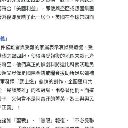
要符合「美國利益」，即使與盜匪或叛國集團
發落後即反映了此一居心。美國在全球常四面
義」
事件罹難者與受難的家屬表示哀悼與遺憾。受
撻伐之聲四起，使得將受報復的地區未戰已產
冬將至，他們真正的慘劇料將遠比科索沃難民
命運又豈僅是國際金錢或糧食援助所足以彌補
本空軍發揮「武士道」悲情的創作，企圖運用共
些「民族英雄」的衣冠塚，弔祭著他們。而這
份子」又何嘗不是阿富汗的菁英、烈士與與民
「正義」﹗
些諸如「聖戰」、「無限」報復、「不必受聯