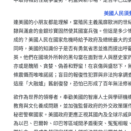
美國人民須
連美國的小朋友都能理解，當殖民主義風靡歐洲的世
隸與滿倉的金銀珍寶固然使其國富兵強。但這是多少
成的？美國人民在國家危機時給予政府及總統最大的
同時，美國的知識份子是否有勇氣省思並進而提出呼
英。他們在國境外所幹的黑勾當在面對世人與歷史家
亦或是醜陋、貪婪、偽善和野蠻！在哀傷與盛怒下，
條震懾而唯唯諾諾；盲目的報復性犯罪與非法拘拿調
這座「大融爐」舊創復發，恐怕已形成了百年無法修
欲作為世界的領導者，奉勸美國的智庫人士與學研機
教育與文化養成問題，並加強監督政府的外交政策運
秘密警察國家。美國政府更應正視其國內及全球示威
為以巴、巴爾幹、印巴等區域間矛盾衝突、冤冤相報