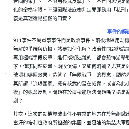
合國約束」、「不限用核武反擊」、「不是同志便是
化的蠻橫字眼。不經國際法庭審判定罪即動用「私刑
義是真理還是強權的口實？
事件的解
911事件不屬軍事事件而是政治事件。落後地區用劫
無解的爭端與仇恨，該要如何化解？政治性問題能靠
再用極端手段反擊，進行撲朔迷離的「都會恐怖游擊
家，僅求同歸於盡、兩敗俱傷，又如何消彌？尤其是9
破壞和嚇阻效果，造就了「無限戰爭」的概念。顯然
其所謂「流氓國家」擁有核武的潛在威脅。或者為此
復」的概念反制。問題在於這樣能解決問題嗎？還是
劇？
其次，這次的劫機爆破事件不尋常的地方在於無組織
富汗的塔利班政府所袒護的集團，並迅速的集結大軍