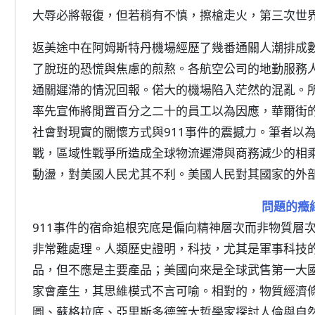
大辱必將報復，但若稍有不慎，擦槍走火，第三次世
返美途中在阿姆斯特丹機場經歷了幾番通關人潮排成
了脫班的恐慌與焦慮的煎熬。各航空公司的地勤服務
通關遲滯的情況回報。偌大的機場陷入茫然的混亂。
率先宣佈將閒置百分之二十的員工以為因應，華爾街
社會對現實的關懷方式與911事件的震撼力。筆者以
戰，區域性戰爭所造成全球物流遲滯與商務減少的相
動盪，對美國人民尤其不利。美國人民對其國家的外
問題的癥
911事件的宿命追根究底是偏向精神層次而非物質層
非常難處理。人類歷史證明，科技，尤其是軍事科技
品，但不應是主要產品；美國向來是全球武售第一大
家會產生，其思維模式不言可喻。相對的，物質經濟
圖、蘇格拉底、亞里斯多德等大哲學家探討人倫與自