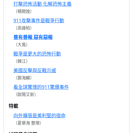
打擊恐怖活動 化解恐怖主義
（楊開煌）
911攻擊事件是戰爭行動
（高雄柏）
善有善報 惡有惡報
（大風）
戰爭是更大的恐怖行動
（韓江）
美國反擊與反戰示威
（鄭海麟）
看全球驚慄的911驚爆事件
（歐陽又新）
特載
向外擴張是美利堅的宿命
（夏華海 整理）