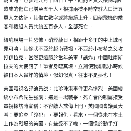
為文時，也就是九月十四日上午，紐約世貿大樓倒塌所
造成的傷亡已增至五千人。根據兩樓平時常駐人口達五
萬人之估計，其傷亡數字或將繼續上升。四架飛機的乘
客和機組人員共約五百多人，全部死亡。
紐約現場一片恐怖，硝煙蔽日，相距十多里的中上城可
見可嗅，其慘狀不亞於越南戰場，不亞於小布希之父攻
打伊拉克，當然更遠勝於當年美軍「誤炸」中國駐南斯
拉夫的大使館了！筆者身臨其境，立刻使我想起小時候
被日本人轟炸的情境，似幻似真，往事不是夢也！
美國電視名評論員說：比珍珠港事件更為慘烈。美國總
統小布希先生強調：這是一場戰爭。死亡者的親屬接受
電視採訪時宣稱：不容敵人欺侮上門。美國國會議員大
叫：要追查「兇犯」，要報仇。看來，一個從未在本土
上作為戰場的美國，有些受不了啦，一個慣於動手打