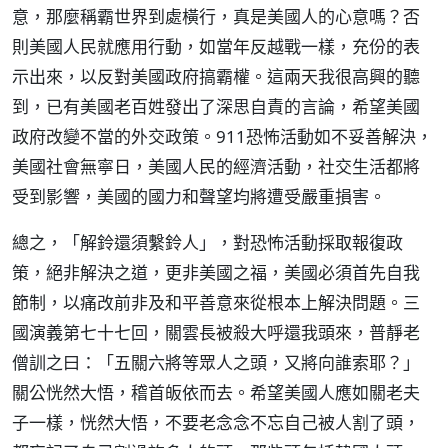
意，那麼稱霸世界到處橫行，真是美國人的心意嗎？否
則美國人民就應用行動，如當年反越戰一樣，充份的表
示出來，以反對美國政府搞霸權。這兩天我很高興的聽
到，已有美國老百姓發出了深思自責的言論，希望美國
政府改變不當的外交政策。911恐怖活動如不妥善解決，
美國社會無寧日，美國人民的經濟活動，社交生活都將
受到影響，美國的國力和聲望均將遭受嚴重損害。
總之，「解鈴還須繫鈴人」，對恐怖活動採取報復政
策，絕非解決之道，更非美國之福，美國必須首先自我
節制，以痛改前非及和平善意來從根本上解決問題。三
國演義第七十七回，關雲長被殺大呼還我頭來，普靜老
僧訓之曰：「五關六將等眾人之頭，又將向誰索耶？」
關公恍然大悟，稽首皈依而去。希望美國人應如關老夫
子一樣，恍然大悟，不要老念念不忘自己被人割了頭，