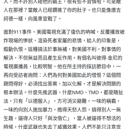
人，而不許別人碰他的霸王，很有些不習慣啦。可是敵
人在那裡？當敵人已經鑽進了你的肚子，也只能像唐吉
訶德一樣，向風車宣戰了。
面對911事件，美國電視充滿了復仇的吶喊，反覆播放被
炸現場的慘狀，渲染死者家屬的悲情，給人的印象是，
煽動仇恨。這種搞法於事無補，對美國不利，對事情的
解決，不但無益而且產生反作用。有個名叫彼得‧金尼的
電視廣播員，比較明智，他在所主持的採訪節目中，一
再向受訪者詢問：人們為何對美國如此的憎恨？這個問
題問得好，必須找出答案，加以化解，才是解決問題的
根本辦法。什麼先進武器，什麼NMD、TMD，都是瞎扯
淡，只有「以德服人」，方可消災避難。一味的稱霸，
一味的向別人施加暴力，搗得天怒人怨，搞得別人一無
生趣，逼得人只好「與汝偕亡」，當人被逼得不想活的
時候，什麼武器也失去了威懾效果。人們不能只注意世