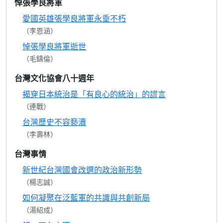
悼張學良將軍
愛國英雄張學良將軍永垂不朽
（李恩涵）
悼張學良將軍逝世
（毛鑄倫）
台灣文化協會八十週年
揭穿日本統治是「有良心的統治」的謊言
（連戰）
台灣歷史不容褻瀆
（李壽林）
台灣事情
新世紀台灣國會改選的政治新形勢
（楊志誠）
如何凝聚在泛藍軍的共識與共創新局
（湯紹成）