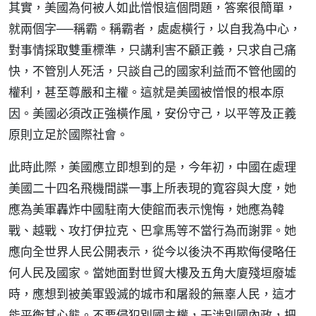
其實，美國為何被人如此憎恨這個問題，答案很簡單，
就兩個字──稱霸。稱霸者，處處橫行，以自我為中心，
對事情採取雙重標準，只講利害不顧正義，只求自己痛
快，不管別人死活，只談自己的國家利益而不管他國的
權利，甚至尊嚴和主權。這就是美國被憎恨的根本原
因。美國必須改正強橫作風，安份守己，以平等及正義
原則立足於國際社會。
此時此際，美國應立即想到的是，今年初，中國在處理
美國二十四名飛機間諜一事上所表現的寬容與大度，她
應為美軍轟炸中國駐南大使館而表示愧悔，她應為韓
戰、越戰、攻打伊拉克、巴拿馬等不當行為而謝罪。她
應向全世界人民公開表示，從今以後決不再欺侮侵略任
何人民及國家。當她面對世貿大樓及五角大廈殘垣廢墟
時，應想到被美軍毀滅的城市和屠殺的無辜人民，這才
能平衡其心態。不要侵犯別國主權，干涉別國內政，把