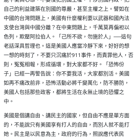
自己的利益建築在別國的尊嚴，甚至主權之上。譬如在
中國的台灣問題上，美國有什麼權利要以武器和國內法
支使台灣與中國分離？在中東問題上，千萬莫再偏袒以
色列，欺壓阿拉伯人。「己所不欲，勿施於人」──這句
老話深具哲理也。這是美國人應當冷靜下來，好好的想
一想的時刻了，不要只沉痛於911事件，而責罪他人，否
則，冤冤相報，形成循環，對大家都不好。「恐怖份
子」已經一再警告說：你不要我活，大家都別活。美國
如再不痛改前非，恐怖活動必將千變萬化，防不勝防，
美國人包括那些政客，都將生活在永無止境的恐懼之
中。
美國是個講自由、講民主的國家，但自由不應是單方面
的，不能說只有美國享有打人的自由，而別人就不能打
她。民主是以民意為主，政府的行為，照說應代表民