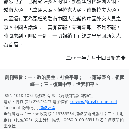
都忘記了自己割過許多人的頭，那些頭包括韓國人頭、
越南人頭、巴拿馬人頭、伊拉克人頭、南斯拉夫人頭，
甚至還有更為冤枉的駐南中國大使館的中國外交人員之
頭。中國古話說：「善有善報，惡有惡報，不是不報，
時間未到，時間一到，一切報銷！」還是早早回頭與人
為善罷。
二○○一年九月十四日紐約◆
創刊宗旨：一、政治民主，社會平等；二、兩岸整合，祖國
統一；三、復興中華，世界和平。
ISSN 1018-1075 版權所有 © 《海峽評論》雜誌社
電話、傳真 (02) 23677473 電子信箱
sreview@ms47.hinet.net
facebook 粉絲專頁
海峽評論
●台灣地區：一、郵政劃撥：19389534 海峽學術出版社；二、土地
銀行（代號005）文山分行 帳號：0930-0100-6591 戶名：海峽學術
出版社