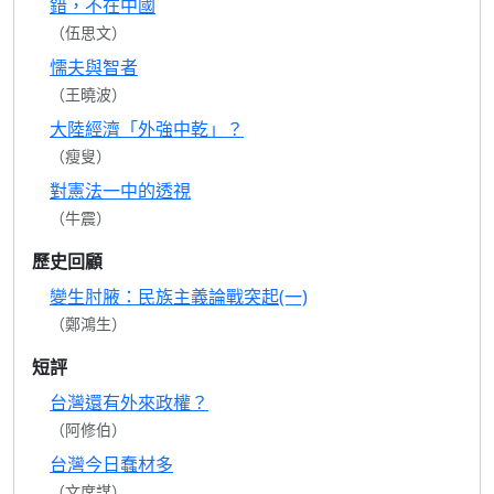
錯，不在中國
（伍思文）
懦夫與智者
（王曉波）
大陸經濟「外強中乾」？
（瘦叟）
對憲法一中的透視
（牛震）
歷史回顧
變生肘腋：民族主義論戰突起(一)
（鄭鴻生）
短評
台灣還有外來政權？
（阿修伯）
台灣今日蠢材多
（文席謀）