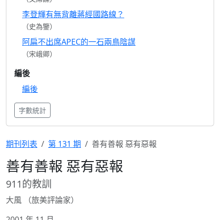
李登輝有無背離蔣經國路線？
（史為鑒）
阿扁不出席APEC的一石兩鳥陰謀
（宋峨卿）
編後
編後
字數統計
期刊列表
第 131 期
善有善報 惡有惡報
善有善報 惡有惡報
911的教訓
大風 （旅美評論家）
2001 年 11 月