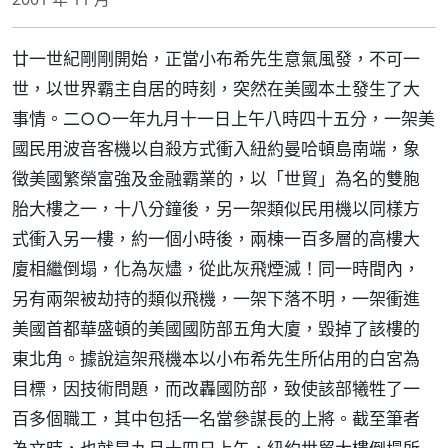
廿一世紀剛剛開始，正當小布希先生意氣風發，不可一
世，以世界霸主自居的時刻，突然在美國本土發生了大
事情。二○○一年九月十一日上午八時四十五分，一架美
國民用波音客機以自殺方式衝入紐約曼哈頓島南端，象
徵美國繁榮富強及金融霸業的，以「世貿」為名的雙胞
胎大樓之一，十八分鐘後，另一架類似民用機以同樣方
式衝入另一樓，約一個小時後，兩棟一百多層的高樓大
廈相繼倒塌，化為灰燼，從此灰飛煙滅！同一時間內，
另有兩架被劫持的類似飛機，一架下落不明，一架衝進
美國首都華盛頓的美國國防部五角大廈，毀掉了該樓的
東北角。據說這架飛機本以小布希先生所佔用的白宮為
目標，因技術問題，而改轟國防部，致使該部犧牲了一
百多個職工，其中包括一名當參謀長的上將。截至筆者