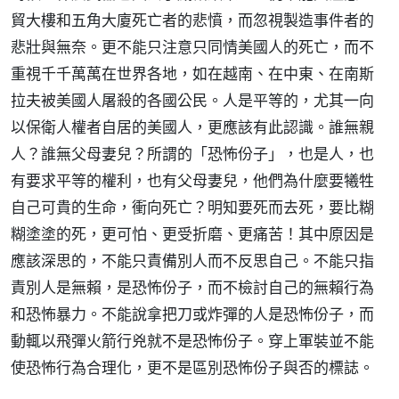
貿大樓和五角大廈死亡者的悲憤，而忽視製造事件者的
悲壯與無奈。更不能只注意只同情美國人的死亡，而不
重視千千萬萬在世界各地，如在越南、在中東、在南斯
拉夫被美國人屠殺的各國公民。人是平等的，尤其一向
以保衛人權者自居的美國人，更應該有此認識。誰無親
人？誰無父母妻兒？所謂的「恐怖份子」，也是人，也
有要求平等的權利，也有父母妻兒，他們為什麼要犧牲
自己可貴的生命，衝向死亡？明知要死而去死，要比糊
糊塗塗的死，更可怕、更受折磨、更痛苦！其中原因是
應該深思的，不能只責備別人而不反思自己。不能只指
責別人是無賴，是恐怖份子，而不檢討自己的無賴行為
和恐怖暴力。不能說拿把刀或炸彈的人是恐怖份子，而
動輒以飛彈火箭行兇就不是恐怖份子。穿上軍裝並不能
使恐怖行為合理化，更不是區別恐怖份子與否的標誌。