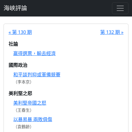
跳至主要內容
海峽評論
« 第 130 期
第 132 期 »
社論
贏得選票，輸去經濟
國際政治
和平談判抑或軍備競賽
（李本京）
美利堅之怒
美利堅帝國之怒
（王春生）
以暴易暴 兩敗俱傷
（袁鶴齡）