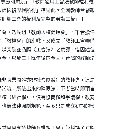
出尊嚴和願景」「教師適用工會法教師權利義
教師恢復課稅所得」這是此次全國教師會發起
教師組工會的權利及完整的勞動三權」！
工會，乃先組「教師人權促進會」，筆者擔任
在「教權會」的旗幟下又成立「教師工會籌備
」以突破並凸顯《工會法》之荒謬，惜因繼位
至今，以致二十餘年後的今天，台灣的教師還
！
既非職業團體亦非社會團體）的教師會，這是
界潮流，所使出來的障眼法，筆者當時即預言
結權（結社權），沒有協商權和爭議權，教育
，也無法律強制規範，至多只是成立初期的蜜
信誓旦旦支持教師有權組工會，詎料換了屁股