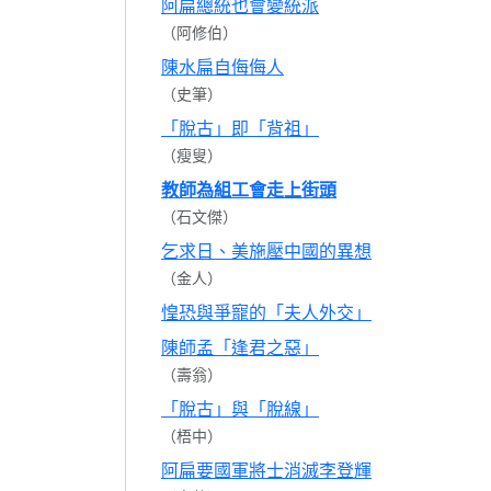
阿扁總統也會變統派
（阿修伯）
陳水扁自侮侮人
（史筆）
「脫古」即「背祖」
（瘦叟）
教師為組工會走上街頭
（石文傑）
乞求日、美施壓中國的異想
（金人）
惶恐與爭寵的「夫人外交」
陳師孟「逢君之惡」
（壽翁）
「脫古」與「脫線」
（梧中）
阿扁要國軍將士消滅李登輝