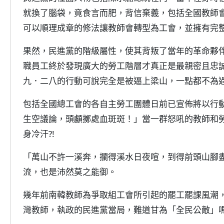
就換了腦袋，竟食言而肥，背信棄義，包括全國教師
可以順理成章的修法讓教師會轉型為工會，並擁有完
果然，民進黨的階級屬性，使其背叛了當年的革命夥
職員工終於發現廣大的勞工階層才真正是最親密且忠
九．二八的行動可說完全是被逼上梁山，一點都不為
包括全國總工會的各自主勞工團體日前已宣佈將以行動
生空議論，頭顱擲處血斑斑！」當一群怒吼的教師和
身冷汗?!
「萬山不許一溪奔，攔得溪水日夜喧，到得前頭山腳
流，也是沛然莫之能御。
幾年前南韓教師為爭取組工會所引起的罷工罷課風潮
灣教師，執政的民進黨當局，難道甘為「全民公敵」