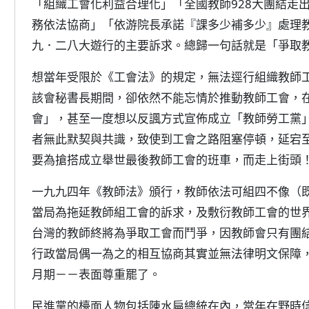
「組織工會化利益合理化」「全國教師928大團結走
務依法協商」「依游院長承諾『課多少補多少』處理
九．二八大遊行的主要訴求。總歸一句話就是「爭取
想當年受限於《工會法》的規定，無法逕行組織教師
該會秘書長期間，卻依然不能忘情於推動教師工會，
會」，甚至一度想以反諷方式宣佈成立「教師勞工黨
者無此默契與共識，致使到工會之路阻塞停頓，延宕
要為搶搭成立舉世最後教師工會的班車，而走上街頭
一九九四年《教師法》頒行，教師依法可組四不像（
當局為拖延教師組工會的訴求，及敷衍教師工會的世
台灣的教師終將為爭取工會而鬥爭，因教師會只有團
行政當局偶一為之的相互協商其實並無法律明文保障
月期－－表面尊重罷了。
民進黨的檯面人物包括陳水扁總統在內，當年在野時