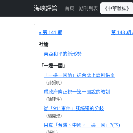
跳至主要內容
海峽評論
首頁
期刊列表
《中華雜誌》
« 第 141 期
第 143 期 
社論
東亞和平的新形勢
「一邊一國」
「一邊一國論」送台北上談判供桌
（孫揚明）
扁政府應正視一邊一國說的教訓
（陳建仲）
從「911事件」談統獨的分歧
（楊開煌）
果真「台灣、中國，一邊一國」?(下)
（諍社）