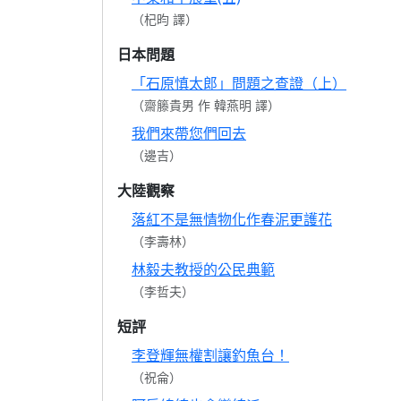
（杞昀 譯）
日本問題
「石原慎太郎」問題之查證（上）
（齋籐貴男 作 韓燕明 譯）
我們來帶您們回去
（邊吉）
大陸觀察
落紅不是無情物化作春泥更護花
（李壽林）
林毅夫教授的公民典範
（李哲夫）
短評
李登輝無權割讓釣魚台！
（祝侖）