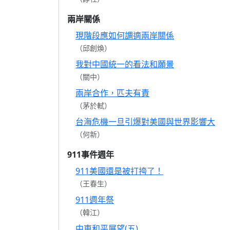
兩岸關係
現階段應如何調適兩岸關係
（邱創煥）
我對中國統一的看法和願景
（關中）
兩岸合作，匹夫有責
（茅於軾）
台海危機一旦引爆對美國與世界影響大
（何新）
911事件週年
911美國還是被打挎了！
（王春生）
911週年祭
（韓江）
中東和平展望(五)