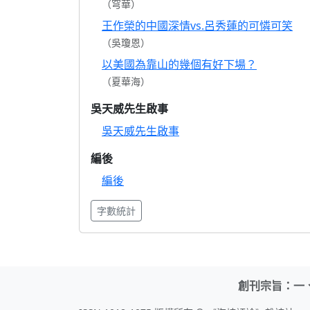
（穹華）
王作榮的中國深情vs.呂秀蓮的可憐可笑
（吳瓊恩）
以美國為靠山的幾個有好下場？
（夏華海）
吳天威先生啟事
吳天威先生啟事
編後
編後
字數統計
創刊宗旨：一