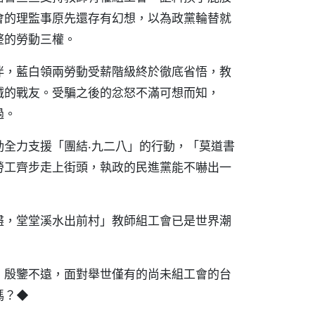
會的理監事原先還存有幻想，以為政黨輪替就
整的勞動三權。
伴，藍白領兩勞動受薪階級終於徹底省悟，教
誠的戰友。受騙之後的忿怒不滿可想而知，
過。
全力支援「團結‧九二八」的行動，「莫道書
勞工齊步走上街頭，執政的民進黨能不嚇出一
盡，堂堂溪水出前村」教師組工會已是世界潮
，殷鑒不遠，面對舉世僅有的尚未組工會的台
嗎？◆