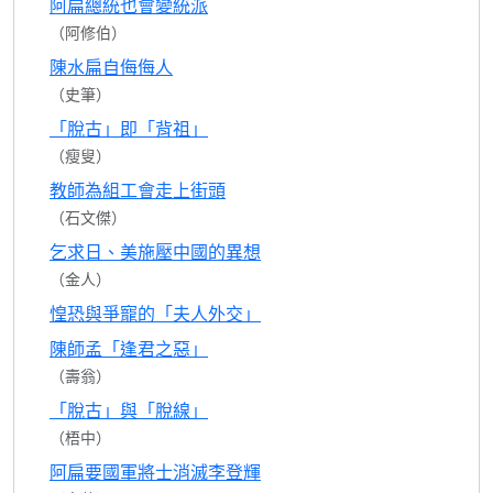
阿扁總統也會變統派
（阿修伯）
陳水扁自侮侮人
（史筆）
「脫古」即「背祖」
（瘦叟）
教師為組工會走上街頭
（石文傑）
乞求日、美施壓中國的異想
（金人）
惶恐與爭寵的「夫人外交」
陳師孟「逢君之惡」
（壽翁）
「脫古」與「脫線」
（梧中）
阿扁要國軍將士消滅李登輝