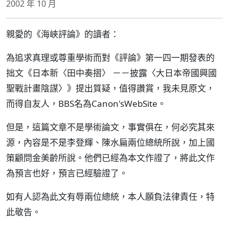
2002 年 10 月
親愛的《海峽評論》的讀者：
為追求真理或尊重學術而對《評論》第一四一期發表的
拙文《日本新〈田中奏摺〉 －－披露〈大日本帝國興國
聖戰計畫陰謀〉》提出質疑，值得讚賞，我未見原文，
而得自友人，BBS名為Canon'sWebSite。
但是，這篇文章不是學術論文，事實俱在，何必究其來
源，內容是不是李登輝、陳水扁兩位總統所說，加上國
策顧問金美齡所說。他們已經為本文作證了，將此文作
為預言也好，預言已經驗證了。
如有人認為此文有辱兩位總統，本人願負法律責任，特
此敬告。