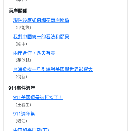
兩岸關係
現階段應如何調適兩岸關係
（邱創煥）
我對中國統一的看法和願景
（關中）
兩岸合作，匹夫有責
（茅於軾）
台海危機一旦引爆對美國與世界影響大
（何新）
911事件週年
911美國還是被打挎了！
（王春生）
911週年祭
（韓江）
中東和平展望(五)