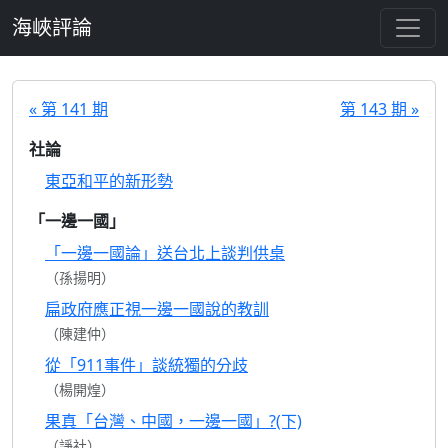
跳至主要內容
海峽評論
« 第 141 期
第 143 期 »
社論
東亞和平的新形勢
「一邊一國」
「一邊一國論」送台北上談判供桌
（孫揚明）
扁政府應正視一邊一國說的教訓
（陳建仲）
從「911事件」談統獨的分歧
（楊開煌）
果真「台灣、中國，一邊一國」?(下)
（諍社）