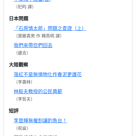
（杞昀 譯）
日本問題
「石原慎太郎」問題之查證（上）
（齋籐貴男 作 韓燕明 譯）
我們來帶您們回去
（邊吉）
大陸觀察
落紅不是無情物化作春泥更護花
（李壽林）
林毅夫教授的公民典範
（李哲夫）
短評
李登輝無權割讓釣魚台！
（祝侖）