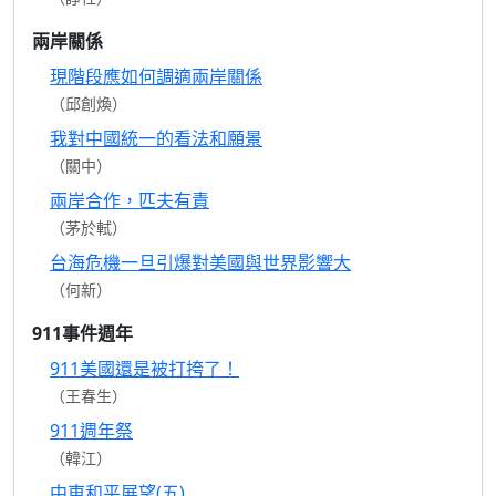
兩岸關係
現階段應如何調適兩岸關係
（邱創煥）
我對中國統一的看法和願景
（關中）
兩岸合作，匹夫有責
（茅於軾）
台海危機一旦引爆對美國與世界影響大
（何新）
911事件週年
911美國還是被打挎了！
（王春生）
911週年祭
（韓江）
中東和平展望(五)