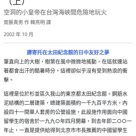
（上）
空洞的小皇帝在台灣海峽間危險地玩火
齋籐貴男 作 韓燕明 譯
2002 年 10 月
譯寄托在太田紀念館的日中友好之夢
筆直向上的大樹，樹葉在風中微微地搖動，在這就連站
著都會出汗的酷暑時分，這裡卻似乎沒有受到熱浪的衝
擊。
這裡是位於杉並區久我山的東京都太田紀念館。鋼筋水
泥結構的二層建築，總建築面積約一千九百平方米，內
設四十一間單人套房的公營設施，此設施作用面向中國
留學生的宿舍於一九九○年四月開幕，到去年即二○○一
年止，一直是提供給得到北京市市長推薦的中國留學生