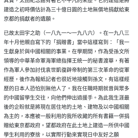
其實，太田紀念館有著它不平凡的來歷。它的建造是將
建造之初時價估計為三十億日圓的土地無償地捐獻給東
京都的捐獻者的遺願。
已故太田宇之助（一八九一～一九八六）。在一九八三
年十月他親自寫下的「捐贈書」當中這樣寫到：「我一
生獻身於與中國相關的事業。在學期間，作為受孫文所
領導的中華革命軍海軍總指揮王統一的秘書渡華，有著
作為軍人參加討伐袁世凱復辟帝制的第三次革命的從軍
經歷，後作為報紙記者也很近地接觸到孫文，有這樣經
歷的日本人恐怕別無他人了。我在任職時期就曾與眾多
的中國留學生交往，向他們伸出過援手。為此我生涯最
後的企盼就是將現在居住地的土地、建物及以中國相關
為主的，本應被一般利用的我所收藏的所有書籍一併捐
贈給東京都政府。望都政府在此土地上建造一所供中國
學生利用的寮捨，以實際行動來實現日中友好之願