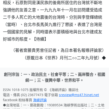
相反，石原對同是漢民族的後裔所居住的台灣就不斷地
強調他的友善之意。一九九九年十一月在訪問遭受造成
二千多人死亡的大地震後的台灣時，分別與李登輝總統
（當時）、台北市長馬英九進行了懇談，表達了台灣是
一個國家的見解，同時還表示要積極地與台北市建成友
好城市的態度。【待續】
（著者齋籐貴男曾任記者，為日本著名報導評論家）
◆
（原載日本《世界》月刊二○○二年九月號）
創刊宗旨：一、政治民主，社會平等；二、兩岸整合，祖國
統一；三、復興中華，世界和平。
ISSN 1018-1075 版權所有 © 《海峽評論》雜誌社
電話、傳真 (02) 23677473 電子信箱
sreview@ms47.hinet.net
facebook 粉絲專頁
海峽評論
●台灣地區：一、郵政劃撥：19389534 海峽學術出版社；二、土地