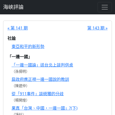
跳至主要內容
海峽評論
« 第 141 期
第 143 期 »
社論
東亞和平的新形勢
「一邊一國」
「一邊一國論」送台北上談判供桌
（孫揚明）
扁政府應正視一邊一國說的教訓
（陳建仲）
從「911事件」談統獨的分歧
（楊開煌）
果真「台灣、中國，一邊一國」?(下)
（諍社）