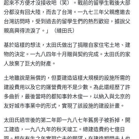
起來不方便才沒接收吧（笑）。戰前的留學生戰後大部
分都沒有回大陸，而去了台灣。一九七三年父親應邀去
台灣訪問時，受到過去的留學生們的熱烈歡迎，據說父
親高興得流淚了。」（縫田氏）
基於這樣的想法，太田氏做出了捐贈自家住宅土地、建
物的決定。一九八四年十月贈與契約完成。太田氏的家
人放棄了巨大的財產。
土地雖說是無償的，但要建造這樣大規模的設施所需的
建設費用以及它的運營費用不是少數。為此還經歷了許
多曲折，最後當時的都知事鈴木俊一，以納入與北京的
友好城市事業中的形式，實現了該設施的建設計畫。
太田氏過世後的第二年即一九八七年舊房子被拆掉，開
工建造，一九八九年的秋天竣工。總建造費約七億日
圓。想在有生之年實現亡夫的願望，在建造期間夫人也