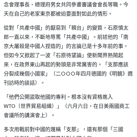
念會理事長、總理府男女共同參畫審議會會長等職。今
天在自己的老家東京都被迫要面對如此的情形。
從對「共產中國」的厭惡到「親台」的變質，石原慎太
郎一直以來，不斷地辱罵「共產中國」。前述他的「南
京大屠殺是中國人捏造的」的言論已是十多年前的事，
但如今又掀起了一波「石原待望論」使新聞界熱鬧起
來，在政界東山再起的勢頭是非常厲害的。「支那應該
分裂成幾個小國家」（二○○○年四月德國的《明鏡》週
刊訪時的談話）。
「他們公開盜取他國的專利。根本沒有資格進入
WTO（世界貿易組織）」（六月六日，在日美兩國商工
會議所的講演會上）。
多次用戰前對中國的蔑稱「支那」，還有那個「三國