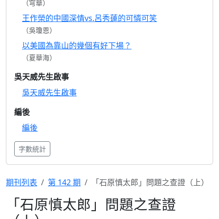
（穹華）
王作榮的中國深情vs.呂秀蓮的可憐可笑
（吳瓊恩）
以美國為靠山的幾個有好下場？
（夏華海）
吳天威先生啟事
吳天威先生啟事
編後
編後
字數統計
期刊列表
第 142 期
「石原慎太郎」問題之查證（上）
「石原慎太郎」問題之查證