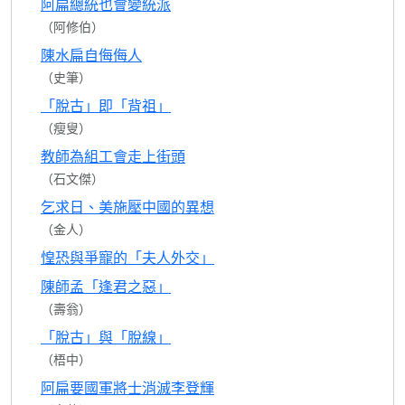
阿扁總統也會變統派
（阿修伯）
陳水扁自侮侮人
（史筆）
「脫古」即「背祖」
（瘦叟）
教師為組工會走上街頭
（石文傑）
乞求日、美施壓中國的異想
（金人）
惶恐與爭寵的「夫人外交」
陳師孟「逢君之惡」
（壽翁）
「脫古」與「脫線」
（梧中）
阿扁要國軍將士消滅李登輝