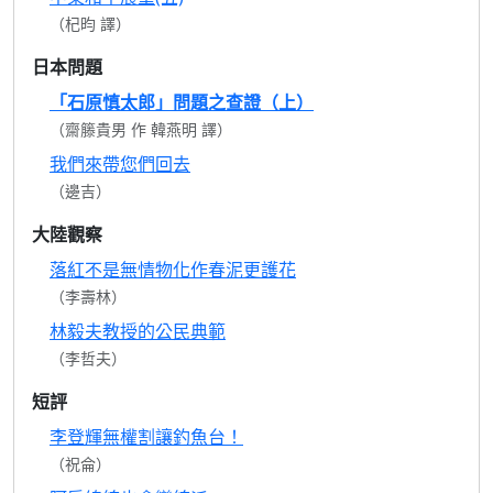
（杞昀 譯）
日本問題
「石原慎太郎」問題之查證（上）
（齋籐貴男 作 韓燕明 譯）
我們來帶您們回去
（邊吉）
大陸觀察
落紅不是無情物化作春泥更護花
（李壽林）
林毅夫教授的公民典範
（李哲夫）
短評
李登輝無權割讓釣魚台！
（祝侖）