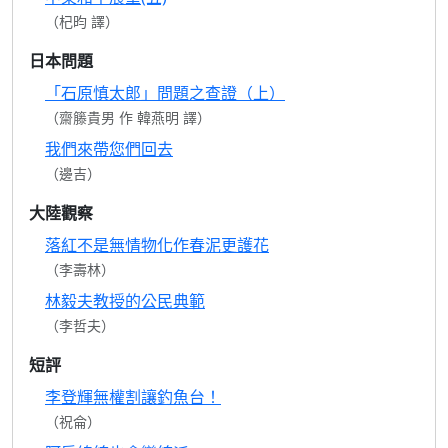
（杞昀 譯）
日本問題
「石原慎太郎」問題之查證（上）
（齋籐貴男 作 韓燕明 譯）
我們來帶您們回去
（邊吉）
大陸觀察
落紅不是無情物化作春泥更護花
（李壽林）
林毅夫教授的公民典範
（李哲夫）
短評
李登輝無權割讓釣魚台！
（祝侖）