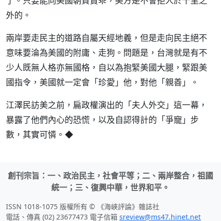
了。只要能向美國朝貢賣乖，美方是不會拒人於千里之
外的。
兩岸要走民主的道路自屬天經地義，但是走向民主絕不
意味要淪為美國的附庸、走狗。問題是，台灣就是有不
少人既無人格亦無國格，自以為抱緊美國大腿，緊跟美
國指令，美國就一定會「珍愛」他，對他「親善」。
江澤民訪美之前，扁政權演出的「夫人外交」這一幕，
暴露了他們內心的恐慌，以及自認得計的「爭寵」步
數，其實可憐。◆
創刊宗旨：一、政治民主，社會平等；二、兩岸整合，祖國
統一；三、復興中華，世界和平。
ISSN 1018-1075 版權所有 © 《海峽評論》雜誌社
電話、傳真 (02) 23677473 電子信箱
sreview@ms47.hinet.net