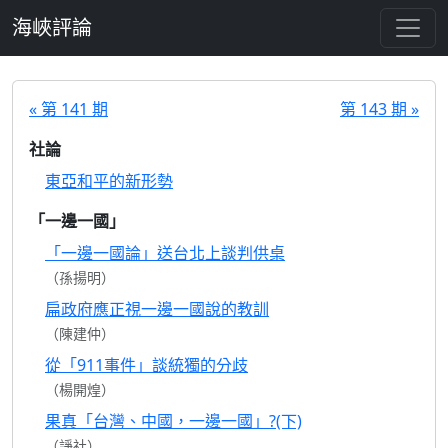
跳至主要內容
海峽評論
« 第 141 期
第 143 期 »
社論
東亞和平的新形勢
「一邊一國」
「一邊一國論」送台北上談判供桌
（孫揚明）
扁政府應正視一邊一國說的教訓
（陳建仲）
從「911事件」談統獨的分歧
（楊開煌）
果真「台灣、中國，一邊一國」?(下)
（諍社）