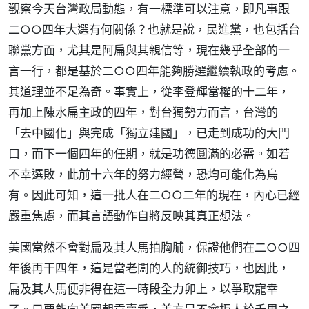
觀察今天台灣政局動態，有一標準可以注意，即凡事跟
二○○四年大選有何關係？也就是說，民進黨，也包括台
聯黨方面，尤其是阿扁與其親信等，現在幾乎全部的一
言一行，都是基於二○○四年能夠勝選繼續執政的考慮。
其道理並不足為奇。事實上，從李登輝當權的十二年，
再加上陳水扁主政的四年，對台獨勢力而言，台灣的
「去中國化」與完成「獨立建國」，已走到成功的大門
口，而下一個四年的任期，就是功德圓滿的必需。如若
不幸選敗，此前十六年的努力經營，恐均可能化為烏
有。因此可知，這一批人在二○○二年的現在，內心已經
嚴重焦慮，而其言語動作自將反映其真正想法。
美國當然不會對扁及其人馬拍胸脯，保證他們在二○○四
年後再干四年，這是當老闆的人的統御技巧，也因此，
扁及其人馬便非得在這一時段全力卯上，以爭取寵幸