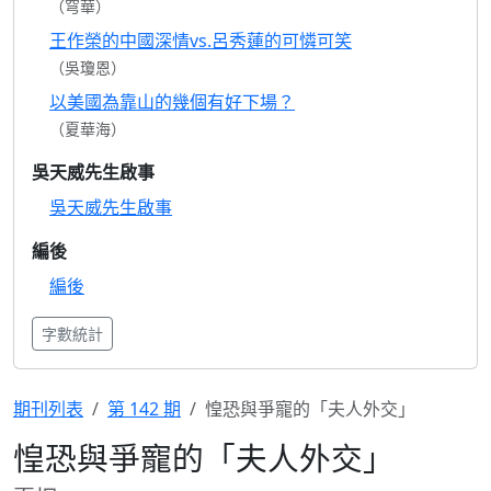
（穹華）
王作榮的中國深情vs.呂秀蓮的可憐可笑
（吳瓊恩）
以美國為靠山的幾個有好下場？
（夏華海）
吳天威先生啟事
吳天威先生啟事
編後
編後
字數統計
期刊列表
第 142 期
惶恐與爭寵的「夫人外交」
惶恐與爭寵的「夫人外交」