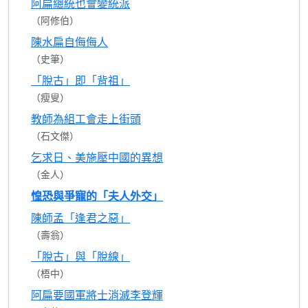
阿扁總統也會變統派
（阿修伯）
陳水扁自侮侮人
（史筆）
「脫古」即「背祖」
（瘦叟）
教師為組工會走上街頭
（石文傑）
乞求日、美施壓中國的異想
（金人）
惶恐與爭寵的「夫人外交」
陳師孟「逢君之惡」
（壽翁）
「脫古」與「脫線」
（梧中）
阿扁要國軍將士消滅李登輝