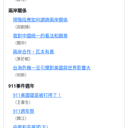
兩岸關係
現階段應如何調適兩岸關係
（邱創煥）
我對中國統一的看法和願景
（關中）
兩岸合作，匹夫有責
（茅於軾）
台海危機一旦引爆對美國與世界影響大
（何新）
911事件週年
911美國還是被打挎了！
（王春生）
911週年祭
（韓江）
中東和平展望(五)