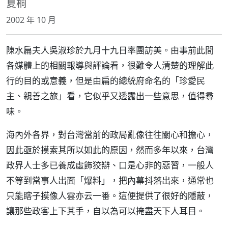
夏桐
2002 年 10 月
陳水扁夫人吳淑珍於九月十九日率團訪美。由事前此間
各媒體上的相關報導與評論看，很難令人清楚的理解此
行的目的或意義，但是由扁的總統府命名的「珍愛民
主、親善之旅」看，它似乎又透露出一些意思，值得尋
味。
海內外各界，對台灣當前的政局亂像往往關心和擔心，
因此亟於摸索其所以如此的原因，然而多年以來，台灣
政界人士多已養成虛飾狡辯、口是心非的惡習，一般人
不等到當事人出面「爆料」，把內幕抖落出來，通常也
只能瞎子摸像人雲亦云一番。這便提供了很好的隱蔽，
讓那些政客上下其手，自以為可以掩盡天下人耳目。