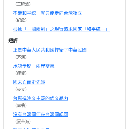
（王曉波）
不能和平統一就只能走向台灣獨立
（紀欣）
根據「一國兩制」之現實追求國家「和平統一」
短評
正是中華人民共和國捍衛了中華民國
（茅漢）
承認學歷 兩岸雙贏
（瘦叟）
國未亡而史先滅
（麥立）
台獨逞沙文主義的語文暴力
（壽翁）
沒有台灣國何來台灣國認同
（夏華海）