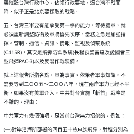
襲摧毀台灣行政中心，佔領行政要地，逼台灣不戰而
降，似乎正是北京要採取的戰略。
五、台灣三軍要有能承受第一擊的能力，等待援軍，就
必須重新調整防衛及軍購優先次序。當務之急是加強指
揮。管制、通信、資訊、情報、監視及偵察系統
(C41SR)，其次是飛彈防禦系統(長程預警雷達及愛國者三
型飛彈PAC-3)以及反潛作戰裝備。
就上述報告所指各點，具為事實。依筆者軍事知識，不
需要等到二○○五～二○○八年，現在兩岸軍力已經不平
衡，如果沒有美軍介入，中共對台實施「斬首」戰略是
不難的。理由：
中共軍力有幾個強項，是當前台灣無力招架的，例如：
(一)對岸沿海所部署的四百五十枚M族飛彈，射程分別為