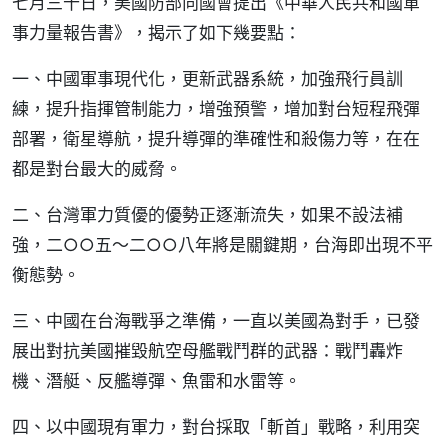
七月三十日，美國防部向國會提出《中華人民共和國軍
事力量報告書》，揭示了如下幾要點：
一、中國軍事現代化，更新武器系統，加強飛行員訓
練，提升指揮管制能力，增強預警，增加對台短程飛彈
部署，衛星導航，提升導彈的準確性和殺傷力等，在在
都是對台最大的威脅。
二、台灣軍力質優的優勢正逐漸流失，如果不設法補
強，二○○五～二○○八年將是關鍵期，台海即出現不平
衡態勢。
三、中國在台海戰爭之準備，一直以美國為對手，已發
展出對抗美國摧毀航空母艦戰鬥群的武器：戰鬥轟炸
機、潛艇、反艦導彈、魚雷和水雷等。
四、以中國現有軍力，對台採取「斬首」戰略，利用突