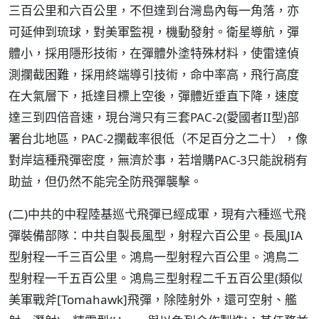
三百公里和六百公里，不但達到台灣島內每一角落，亦
可延伸到琉球，對美軍監視，機動發射。衛星導航，彈
體小，採用隱形技術，在彈體外塗特殊材料，使雷達偵
測攔截困難，採用終端導引技術，命中率高，飛行高度
在大氣層下，抵達目標上空後，彈體近垂直下降，速度
達三到四倍音速，現台灣只有三套PAC-2(愛國者II型)部
署台北地區，PAC-2攔截率很低（不足百分之二十），像
對岸這種飛彈密度，無濟於事，若增購PAC-3只能說稍有
助益，但仍然不能完全防飛彈襲擊。
(二)中共的中程陸基巡弋飛彈已經成軍，現有六種巡弋飛
彈裝備部隊：中共自製長風型，射程六百公里。長風JIA
型射程一千三百公里。鴻鳥一型射程六百公里。鴻鳥二
型射程一千五百公里。鴻鳥三型射程二千五百公里(類似
美軍戰斧[Tomahawk]飛彈，除陸射外，還可空射、艦