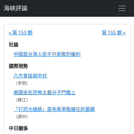
跳至主要內容
海峽評論
« 第 153 期
第 155 期 »
社論
中國是台灣人民不可剝奪的權利
國際現勢
六方會談與中共
（李明）
美國坐在恐怖主義分子門檻上
（韓江）
「打恐大總統」是布希爭取連任的籌碼
（譚中）
中日關係