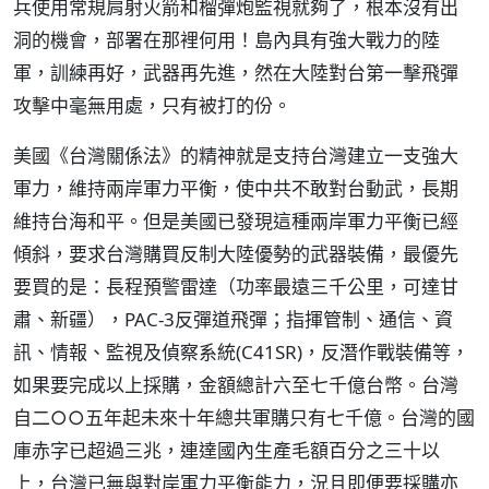
兵使用常規肩射火箭和榴彈炮監視就夠了，根本沒有出
洞的機會，部署在那裡何用！島內具有強大戰力的陸
軍，訓練再好，武器再先進，然在大陸對台第一擊飛彈
攻擊中毫無用處，只有被打的份。
美國《台灣關係法》的精神就是支持台灣建立一支強大
軍力，維持兩岸軍力平衡，使中共不敢對台動武，長期
維持台海和平。但是美國已發現這種兩岸軍力平衡已經
傾斜，要求台灣購買反制大陸優勢的武器裝備，最優先
要買的是：長程預警雷達（功率最遠三千公里，可達甘
肅、新疆），PAC-3反彈道飛彈；指揮管制、通信、資
訊、情報、監視及偵察系統(C41SR)，反潛作戰裝備等，
如果要完成以上採購，金額總計六至七千億台幣。台灣
自二○○五年起未來十年總共軍購只有七千億。台灣的國
庫赤字已超過三兆，連達國內生產毛額百分之三十以
上，台灣已無與對岸軍力平衡能力，況且即便要採購亦