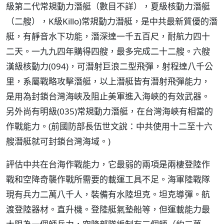
級第二代常規動力潛艇（數目不詳），夏級核動力潛艇
（二艘），K級Killo)常規動力潛艇，是中共最新質優的潛
艇，有靜音水下功能，潛深達一千五百尺，耐航力四十
二天。一九九四年購得四艘，最多完成二十二艘。六艘
漢級核動力(094)，可潛射巨浪二型飛彈，射程達八千公
里，系屬戰略攻擊潛艇，以上潛艇皆有潛射飛彈能力，
是用為封鎖台灣海峽及阻止美軍進入海峽的有效武器。
另外尚有明級(035)常規動力潛艇，在台灣海峽有相當的
作戰能力。(前國防部長伍世文說：中共使用十二至十六
艘潛艇就可封鎖台灣海域。)
評估中共在台海作戰能力，它最弱的兩項是兩棲登陸作
戰和空降奇襲作戰所需要的載運工具不足。海軍陸戰隊
現有兵力二萬八千人，裝備有水陸坦克。坦克導彈。航
渡登陸器材。直升機。登陸艇氣墊船等，但運載能力最