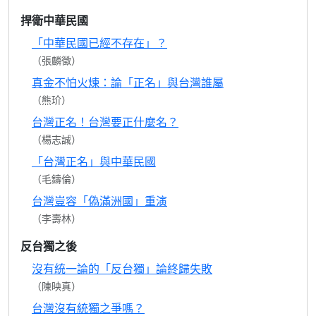
捍衛中華民國
「中華民國已經不存在」？
（張麟徵）
真金不怕火煉：論「正名」與台灣誰屬
（熊玠）
台灣正名！台灣要正什麼名？
（楊志誠）
「台灣正名」與中華民國
（毛鑄倫）
台灣豈容「偽滿洲國」重演
（李壽林）
反台獨之後
沒有統一論的「反台獨」論終歸失敗
（陳映真）
台灣沒有統獨之爭嗎？