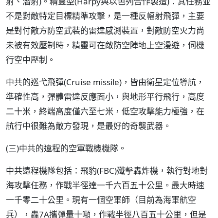
射、潛射)。精靈型(Harpy與以色列合作製造)：其任務並
不是對敵特定目標精準攻擊，是一種反幅射飛彈，主要
是對付敵方防空武裝的雷達感測裝置，對敵防空火力尚
未被有效壓制時，精靈可在敵防空陣地上空漫遊，伺機
行空中壓制。
中共的巡弋飛彈(Cruise missile)，皆由衛星定位導航，
準確性高，彈體雷達反應面小，與地形平行飛行，高度
二十米，終端高度僅六至七米，低空攻擊能力極強，在
航行中很難為敵方發現，是最好的奇襲武器。
(三)中共的遠程的空軍戰機機隊。
中共遠程機隊包括：飛豹(FBC)殲擊轟炸機，執行對地對
海攻擊任務，作戰半徑達一千六百五十公里。最大時速
一千零二十公里。現有一個空軍師（目前為海軍航空
兵），轟7A攜彈量十噸，作戰半徑八百五十公里，但是