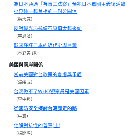
為日本通過「有事三法案」預兆日本軍國主義復活致
小泉純一郎首相的一封公開信
（吳天威）
反對觀光局邀請石原慎太郎來訪
（李恩涵）
戴國煇談日本的近代史與台灣
（林彩美 譯）
美國與兩岸關係
當前美國對台政策的憂慮與矛盾
（湯紹成）
台灣做不了WHO觀察員是美國因素
（李中邦）
從國防安全探討台灣應走的路
（牛震）
化解對抗性的善意(上)
（楊開煌）