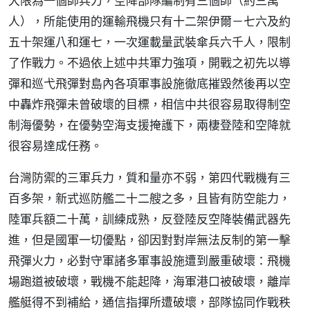
大限為一個師兵力，空降部隊編制有三個師（約三萬
人），所能使用的運輸飛機只有十二架伊爾－七六及約
五十架運八和運七，一次運載量武裝傘兵六千人，限制
了作戰力。不過依上述中共軍力強項，開戰之初先以導
彈和巡弋飛彈對島內各項軍事設施徹底摧毀然後再以空
中轟炸飛彈未曾破壞的目標，相信中共很容易取得制空
制海優勢，在優勢空海支援掩護下，兩棲登陸和空降就
很容易達成任務。
台灣防禦的三軍兵力，質和量亦不弱，第四代戰機有三
百多架，新式巡防艦二十二艘之多，且皆有防空能力，
陸軍兵額二十萬，訓練成熟，反登陸反空降裝備武器先
進，但是國軍一切優點，卻因對對岸無法反制的第一擊
飛彈火力，必對守軍諸多軍事設施遭到嚴重破壞：飛機
場跑道被破壞，戰機不能起降，海軍港口被破壞，離岸
艦艇得不到補給，通信指揮所遭破壞，部隊協同作戰秩