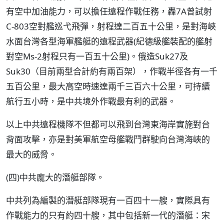
有空中加油能力，可以擔任遠程作戰任務，轟7A曾試射
C-803空對艦巡弋飛彈，射程達二百五十公里，是對海峽
水面台灣各型海軍艦艇的遠程武器(紀德級艦裝配的艦射
對空Ms-2射程只有一百五十公里)。俄造Suk27及
Suk30（目前兩型合計約有兩百架），作戰半徑各有一千
五百公里，最大高空時速達兩千三百六十公里，可持續
航行五小時，是中共境外作戰最有利的武器。
以上中共遠程機隊不但都可以飛到台灣東海岸實施對台
背面攻擊，亦是對美軍航空母艦戰鬥群駛向台灣海峽的
最大的威脅。
(四)中共龐大的潛艇部隊。
中共列為編製的潛艇部隊現有一百四十一艘，實際具有
作戰能力的只有約四十艘，其中包括新一代的潛艇：宋