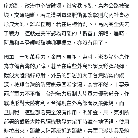
序紛亂，政治中心被破壞，社會秩序亂，島內公路被破
壞，交通絕斷，若是遭到電磁脈衝彈襲擊則島內社會必
形成大亂，難以控制。若在這種情況下，島內完全失去
了戰力，這就是美軍認為可能的「斬首」策略。屆時，
阿扁和李登輝喊破喉嚨要獨立，亦沒有用了。
國軍三十多萬兵力，金門、馬祖、東引、澎湖諸外島作
為守備台灣的屏障，甚至在這些外島部署反導彈飛彈，
截殺大陸飛彈發射，外島的部署加大了台灣防禦的縱
深，按理台灣的防禦應是固若金湯，其實不然，主要是
兩岸軍力不平衡，台灣無力反制大陸軍力優勢部分。作
戰地形對大陸有利。台灣現在外島部署反飛彈網，而一
旦開戰，這些部署完全沒有作用，例如金、馬、東引所
部署的截殺大陸飛彈機動發射架平時藏在地堡裡，使用
時拉出來，距離大陸那麼近的距離，共軍只派步兵及炮