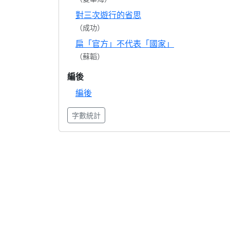
對三次遊行的省思
（成功）
扁「官方」不代表「國家」
（蘇韜）
編後
編後
字數統計