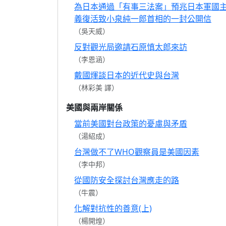
為日本通過「有事三法案」預兆日本軍國
義復活致小泉純一郎首相的一封公開信
（吳天威）
反對觀光局邀請石原慎太郎來訪
（李恩涵）
戴國煇談日本的近代史與台灣
（林彩美 譯）
美國與兩岸關係
當前美國對台政策的憂慮與矛盾
（湯紹成）
台灣做不了WHO觀察員是美國因素
（李中邦）
從國防安全探討台灣應走的路
（牛震）
化解對抗性的善意(上)
（楊開煌）