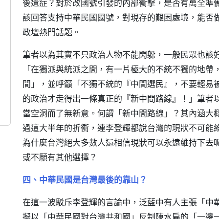
後遺症？對於改國號引發的內部衝擊，是否有萬全準
該回答支持中華民國國號，對現存的艱困處境，能否
政壇熱門話題。
筆者以為其實不只政治人物不能閃躲，一般民眾也該
「在獨派與統派之間，有一片極大的不統不獨的地帶
間」，並呼籲「不獨不統的『中間選民』，不要輕易
的政治才走得出一條真正的『新中間路線』！」筆者
當空洞而了無新意。何謂「新中間路線」？其內涵大
過這大半年的折衝，連李登輝都說台灣的現狀不可能
為什麼台灣絕大多數人還相信現狀可以永遠維持下去
或不願有其他選擇？
四、中華民國是台灣最後的靠山？
在這一波駁斥李登輝的言論中，泛藍中有人主張「中
擬以「中華民國對台灣共和國」反制陳水扁的「一邊