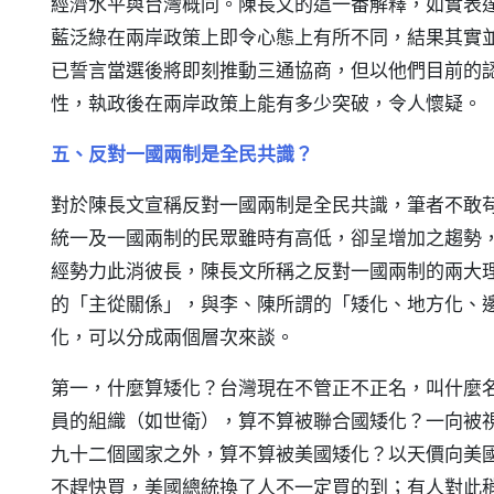
經濟水平與台灣概同。陳長文的這一番解釋，如實表
藍泛綠在兩岸政策上即令心態上有所不同，結果其實
已誓言當選後將即刻推動三通協商，但以他們目前的
性，執政後在兩岸政策上能有多少突破，令人懷疑。
五、反對一國兩制是全民共識？
對於陳長文宣稱反對一國兩制是全民共識，筆者不敢
統一及一國兩制的民眾雖時有高低，卻呈增加之趨勢
經勢力此消彼長，陳長文所稱之反對一國兩制的兩大
的「主從關係」，與李、陳所謂的「矮化、地方化、
化，可以分成兩個層次來談。
第一，什麼算矮化？台灣現在不管正不正名，叫什麼
員的組織（如世衛），算不算被聯合國矮化？一向被
九十二個國家之外，算不算被美國矮化？以天價向美
不趕快買，美國總統換了人不一定買的到；有人對此