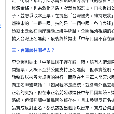
走上街頭，都給了陳水扁及執政黨辱罵中共的機會。
經濟蕭條，也為激化矛盾，凝聚台獨選票，再次提出
子，並想爭取本土票，在提出「台灣優先，維持現狀
然連宋的「一邊一國」指的是「一個中國，各自表述
統
透露出泛藍在兩岸議題上綁手綁腳，企圖混淆視聽的
擴大台灣正名運動，最後終於拋出「中華民國不存在
三、台灣該往哪裡去？
李登輝剛拋出「中華民國不存在論」時，還有人猜測
間選票，大概不至於公開支持正名運動。但事實證明
動執政以來最大規模的遊行，而剛在九三軍人節要求
向正名聯盟喊話：「如果我不是總統，就會帶外孫去
正名的支持，但在未正名前還想連任中華民國總統。
路線，但僅強調中華民國依舊存在，且未參與反正名
論贊成反對正名，都應該說出個所以然來。贊成台灣