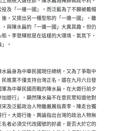
加上總統大選在即，陳水扁為掩飾執政不利，
公投及「一邊一國」，而泛藍為了不願被戴帽
」後，又提出另一種型態的「一邊一國」。雖
」，與陳水扁的「一邊一國」大異其趣，但仍
心態。李登輝就是在這樣的大環境、氣氛下，
論」。
陳水扁身為中華民國現任總統，又為了爭取中
，民進黨不僅支持台灣正名，還在九月六日發
國軍為中華民國而戰的陳水扁，在大遊行前夕
參加遊行」，顯然陳水扁不在意民眾知道他對
連宋及泛藍政治人物雖嚴厲指責李、陳走台獨
遊行。大遊行後，輿論指出台灣的政治人物無
正名者必須交代改國號的好處，是否大於它的