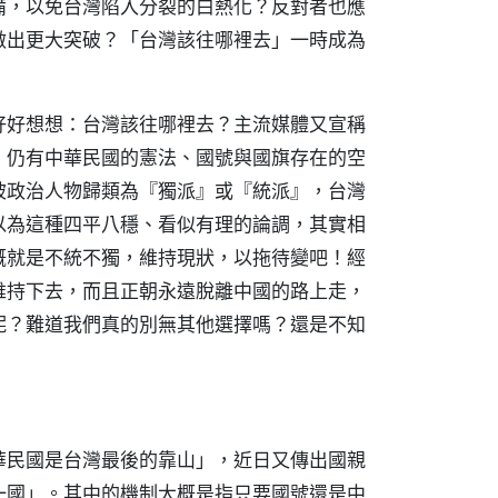
備，以免台灣陷入分裂的白熱化？反對者也應
做出更大突破？「台灣該往哪裡去」一時成為
好好想想：台灣該往哪裡去？主流媒體又宣稱
，仍有中華民國的憲法、國號與國旗存在的空
被政治人物歸類為『獨派』或『統派』，台灣
以為這種四平八穩、看似有理的論調，其實相
概就是不統不獨，維持現狀，以拖待變吧！經
維持下去，而且正朝永遠脫離中國的路上走，
呢？難道我們真的別無其他選擇嗎？還是不知
華民國是台灣最後的靠山」，近日又傳出國親
一國」。其中的機制大概是指只要國號還是中