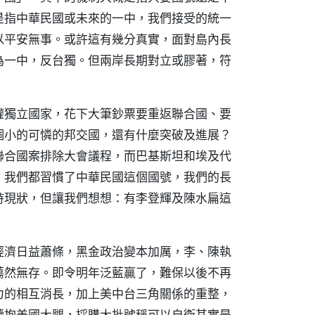
是指中華民國或未來的一中，我們接受的統一
以平安無事。或許這有幾分真實，面對島內長
為一中，反台獨。但兩岸長期對立或膠著，符
權獨立國家，花下大筆鈔票要重返聯合國、要
個小的可憐的邦交國，還有什麼突破及進展？
聯合國案排除大會議程，而巴基斯坦和埃及代
，我們都習慣了中華民國這個國號，我們的長
持現狀，但讓我們想想：有李登輝及陳水扁這
經濟日益蕭條，黑金政治變本加厲，李、陳執
蕩然無存。即令明年泛藍贏了，難保以後不再
力的相互消長，加上美中台三角關係的重整，
續抱美國大腿，採購大批號稱可以自衛其實是