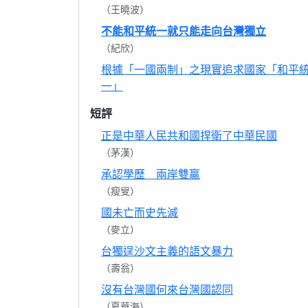
（王曉波）
不能和平統一就只能走向台灣獨立
（紀欣）
根據「一國兩制」之現實追求國家「和平
一」
短評
正是中華人民共和國捍衛了中華民國
（茅漢）
承認學歷 兩岸雙贏
（瘦叟）
國未亡而史先滅
（麥立）
台獨逞沙文主義的語文暴力
（壽翁）
沒有台灣國何來台灣國認同
（夏華海）