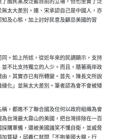
達了國民黨及泛藍目前的立場，但也坐實了泛
並無太大差別。連、宋承認自己是中國人，亦
認知及心態，加上討好民意及顧忌美國的習
苟同。如上所述，從近年來的民調顯示，支持
，並不比支持獨立的人少。而且，隨著兩岸政
理由，其實亦已有所轉變。首先，陳長文所說
邊緣化」並無太大差別。筆者認為會不會被矮
名稱，都進不了聯合國及任何以政府組織為會
視為台灣最大靠山的美國，把台灣排除在一百
國採購軍備，還被美國譏笑不懂自衛，並威脅
稍加質疑，邱義仁就問「不抱美國大腿，行