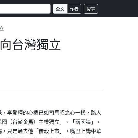
全文
作者
搜尋
立
向台灣獨立
覺，李登輝的心機已如司馬昭之心一樣，路人
民國（台澎金馬）主權獨立」、「兩國論」，
獨，只是過去他「借殼上市」，嘴巴上講中華