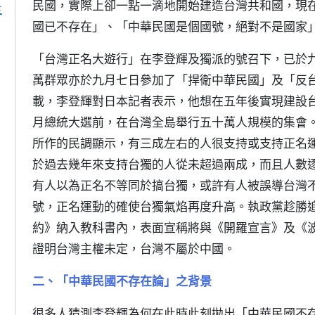
民國，實際上卻一點一滴地開始建造台灣共和國，現
主
國已不存在」、「中華民國是個國號，絕對不是國家
「台灣正名大遊行」在李登輝及獨派的號召下，已於
萬群眾亦於九月七日參加了「捍衛中華民國」及「反
載，李登輝對日本記者表示，他想在五年後實現建設
月總統大選前，在台灣全島舉行五十萬人規模的集會
所作的民調顯示，有三成左右的人很支持或支持正名
於過去幾年來支持台獨的人從未超過兩成，而且人數
有人以為正名不等同於搞台獨，或許有人被誤導台灣
號，正名運動的確使台獨氣焰再度升高。執政黨趁勝
約》納入教科書內，表面宣稱將與《開羅宣言》及《
證明台灣主權未定，台灣不屬於中國。
二、「中華民國不存在論」之背景
很多人猜測李登輝為何在此時此刻拋出「中華民國不