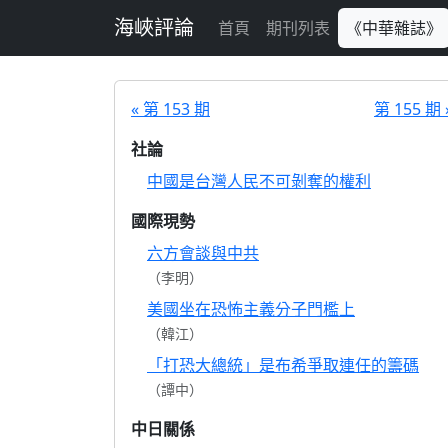
跳至主要內容
海峽評論
首頁
期刊列表
《中華雜誌》
« 第 153 期
第 155 期 
社論
中國是台灣人民不可剝奪的權利
國際現勢
六方會談與中共
（李明）
美國坐在恐怖主義分子門檻上
（韓江）
「打恐大總統」是布希爭取連任的籌碼
（譚中）
中日關係