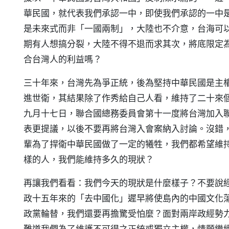
華民國，就代表我們承認一中，即使我們承認的一中
是未來式而非「一國兩制」，大陸也不介意，台海可
期有人想搞分裂，大陸不得不退而求其次，將底限定
合台灣人的利益嗎？
三十年來，台灣先為爭正統，後為堅持中華民國是主
進世衛，其結果除了作秀給自己人看，維持了二十來
九月十七日，聯合國總務委員會第十一度將台灣加入
表更提議，以後不要再將台灣入會案納入討論。沒錯
輩為了捍衛中華民國做了一定的犧牲，我們都希望維
樣的人，我們能維持多久的現狀？
再讓我們看看：我們今天的現狀是什麼樣子？不要說
政十五年來的「去中國化」遲早將使島內的中國文化
政黨輪替，我們還要再擔驚受怕麼？面對兩岸政經勢
難道我們為了維護不可得之正統或獨立主權，情願繼