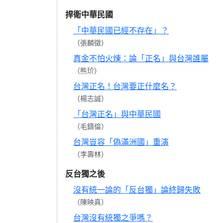
捍衛中華民國
「中華民國已經不存在」？
（張麟徵）
真金不怕火煉：論「正名」與台灣誰屬
（熊玠）
台灣正名！台灣要正什麼名？
（楊志誠）
「台灣正名」與中華民國
（毛鑄倫）
台灣豈容「偽滿洲國」重演
（李壽林）
反台獨之後
沒有統一論的「反台獨」論終歸失敗
（陳映真）
台灣沒有統獨之爭嗎？