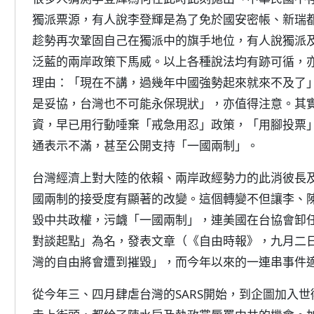
獨派票源，有人說李登輝是為了免於國安密帳、新瑞
趁勢再次鞏固自己在獨派中的旗手地位，有人說獨派
泛藍的兩岸政策下馬威。以上各種說法均有跡可循，
理由：「現在不講，過幾年中國強勢起來就來不及了
是妥協，台灣也不可能永保現狀」，亦值得注意。其
資，早已用行動唾棄「戒急用忍」政策，「用腳投票
通表示不滿，甚至公開支持「一國兩制」。
台灣經濟上對大陸的依賴、兩岸政經勢力的此消彼長
國兩制的接受度有顯著的改變。這個轉變不但讓李、
毀中共政權，污衊「一國兩制」，連美國在台協會卸
對談起點」為名，發表文章（《自由時報》，九月二
灣的自由將會遭到摧毀」，而今年以來的一連串事件
從今年三、四月肆虐台灣的SARS開始，到企圖加入