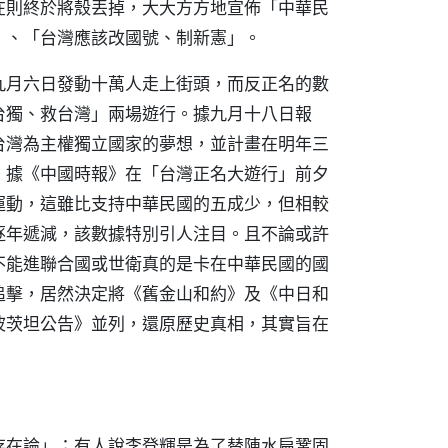
在則終於將殼丟掉，大大方方地宣佈「中華民
」、「台灣應該改國號、制新憲」。
九月六日發動十萬人走上街頭，而反正名的數
台獨、救台灣」兩場遊行。據九月十八日報
台灣為主權獨立國家的夢想，並計畫在明年三
。據《中國時報》在「台灣正名大遊行」前夕
運動，這雖比支持中華民國的五成少，但相較
逐年遞減，該數據特別引人注目。且不論或許
不能進聯合國或世衛真的是卡在中華民國的國
追擊，居然決定將《舊金山和約》及《中日和
波茨坦公告》並列，還原歷史真相，其實旨在
存在論」；有人說李登輝是為了替陳水扁鞏固