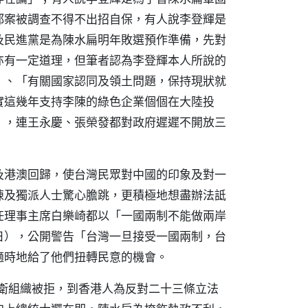
都案被調查不得不出招自保，有人說李登輝是
及民進黨是為陳水扁明年敗選預作準備，先對
亦有一定道理，但筆者認為李登輝本人所說的
」、「有關國家認同及領土問題，保持現狀就
實這幾年支持李陳的綠色企業個個在大陸投
」，連王永慶、張榮發都對政府遲遲不開放三
及港澳回歸，使台灣民眾對中國的印象及對一
陳及獨派人士驚心膽跳，更積極地想盡辦法詆
任理事主席白樂崎都以「一國兩制不能做兩岸
日），公開警告「台灣一旦接受一國兩制，台
適時地給了他們扭轉民意的機會。
世衛組織被拒，到香港人為反對二十三條立法