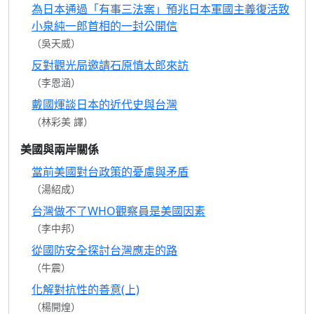
為日本通過「有事三法案」預兆日本軍國主義復活致
小泉純一郎首相的一封公開信
（吳天威）
反對觀光局邀請石原慎太郎來訪
（李恩涵）
戴國煇談日本的近代史與台灣
（林彩美 譯）
美國與兩岸關係
當前美國對台政策的憂慮與矛盾
（湯紹成）
台灣做不了WHO觀察員是美國因素
（李中邦）
從國防安全探討台灣應走的路
（牛震）
化解對抗性的善意(上)
（楊開煌）