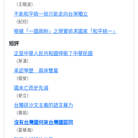
（王曉波）
不能和平統一就只能走向台灣獨立
（紀欣）
根據「一國兩制」之現實追求國家「和平統一」
短評
正是中華人民共和國捍衛了中華民國
（茅漢）
承認學歷 兩岸雙贏
（瘦叟）
國未亡而史先滅
（麥立）
台獨逞沙文主義的語文暴力
（壽翁）
沒有台灣國何來台灣國認同
（夏華海）