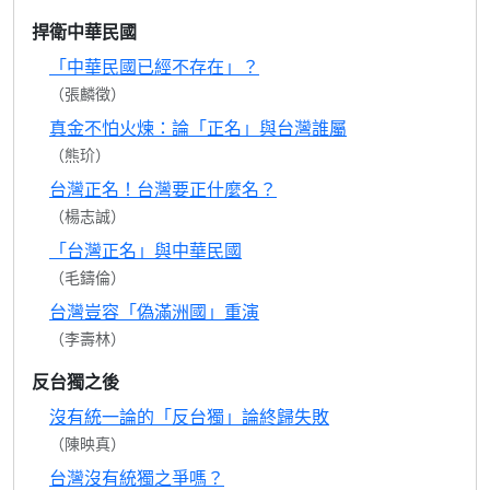
捍衛中華民國
「中華民國已經不存在」？
（張麟徵）
真金不怕火煉：論「正名」與台灣誰屬
（熊玠）
台灣正名！台灣要正什麼名？
（楊志誠）
「台灣正名」與中華民國
（毛鑄倫）
台灣豈容「偽滿洲國」重演
（李壽林）
反台獨之後
沒有統一論的「反台獨」論終歸失敗
（陳映真）
台灣沒有統獨之爭嗎？