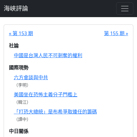
跳至主要內容
海峽評論
« 第 153 期
第 155 期 »
社論
中國是台灣人民不可剝奪的權利
國際現勢
六方會談與中共
（李明）
美國坐在恐怖主義分子門檻上
（韓江）
「打恐大總統」是布希爭取連任的籌碼
（譚中）
中日關係