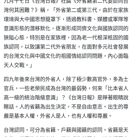
九月十七日《台灣日報》社論《外省籍第二代要認同台
灣何其困難？》稱，「外省第二或第三代，由於在家族
環境與大中國思想籠罩下，透過教科書、媒體或軍隊等
意識形態的潛移默化，逐漸形成同儕文化與國族認同的
狹隘心態，特別是在家族裡，因為老一代根深柢固的國
族認同，以致讓第二代外省朋友，在面對多元社會發展
的台灣文化與中國文化的祖國情結認同問題，內心面臨
天人交戰。」
四九年後來台灣的外省人，除了極少數高官外，多為士
官兵，一些老榮民成為台灣的最弱勢，何來「比本省人
高一級的統治階級意識」？《台灣日報》是睜著眼睛說
瞎話。人的省籍為出生決定，不是自由意志。出生的尊
嚴是基本人權，外省人是人，也有人權和尊嚴。
台灣認同，可分為省籍、戶籍與國籍的認同。省籍是天