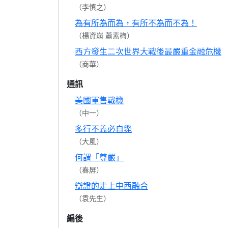
（李慎之）
為有所為而為，有所不為而不為！
（楊資崩 蕭素梅）
西方發生二次世界大戰後最嚴重金融危機
（商華）
通訊
美國軍售戰機
（中一）
多行不義必自斃
（大風）
何謂「尊嚴」
（春屏）
辯證的走上中西融合
（袁先生）
編後