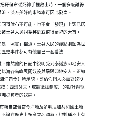
安人把哥倫布從死神手裡救出時，一個多麼難得
匯流，雙方美好的事物本可因此發皇。
如同哥倫布不可能、也不會「發現」上頭已居
會被土著人民視為英雄或值得慶祝的大事。
史是「照實」描述。土著人民的觀點則認為世
何歷史事件都可有他自己一套看法。
難。雖然他的日記中說明受到泰諾族印地安人
勒比海各島嶼展開奴役與屠殺印地安人。正如
《海洋司令》所承認，哥倫佈個人必需對奴役
）的設計與執
譯按：西班牙文，戒護徵賦制度
歐洲掠奪者的奴隸。
倫布親自監督當今海地及多明尼加共和國土地
，不論在歷史上多麼聲名顯赫，絕對稱不上有