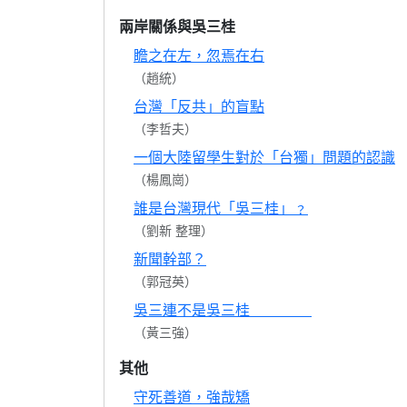
兩岸關係與吳三桂
瞻之在左，忽焉在右
（趙統）
台灣「反共」的盲點
（李哲夫）
一個大陸留學生對於「台獨」問題的認識
（楊鳳崗）
誰是台灣現代「吳三桂」﹖
（劉新 整理）
新聞幹部？
（郭冠英）
吳三連不是吳三桂
（黃三強）
其他
守死善道，強哉矯