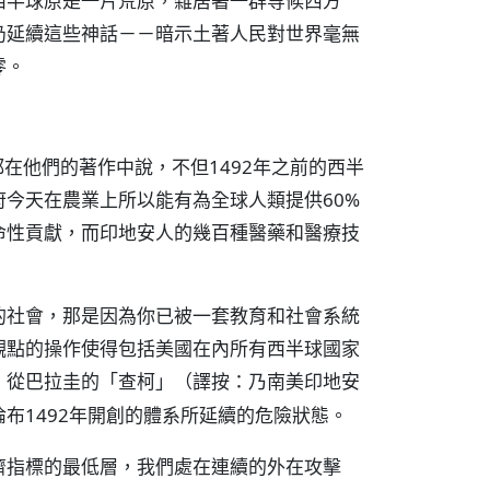
西半球原是一片荒原，雜居著一群等候西方
仍延續這些神話－－暗示土著人民對世界毫無
零。
都在他們的著作中說，不但1492年之前的西半
今天在農業上所以能有為全球人類提供60%
命性貢獻，而印地安人的幾百種醫藥和醫療技
的社會，那是因為你已被一套教育和社會系統
觀點的操作使得包括美國在內所有西半球國家
，從巴拉圭的「查柯」（
譯按：乃南美印地安
布1492年開創的體系所延續的危險狀態。
濟指標的最低層，我們處在連續的外在攻擊