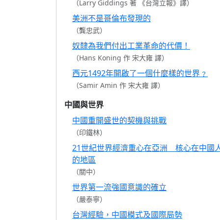
（Larry Giddings 著 《台灣立報》譯）
美洲不是哥倫布發現的
（龔忠武）
奴隸為我們付出工業革命的代價！
（Hans Koning 作 宋大雍 譯）
西元1492年開啟了一個什麼樣的世界﹖
（Samir Amin 作 宋大雍 譯）
中國與世界
中國重開盛世的契機與挑戰
（印鐵林）
21世紀世界經濟重心在亞洲 核心在中國
的地區
（關中）
世界第一流強國意識的確立
（嚴泰寧）
台灣經驗，中國模式及國際局勢