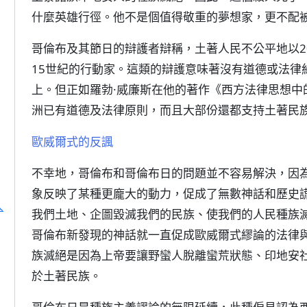
什麼英雄行徑。他不是個值得敬重的夢想家，更不配
哥倫布及其節日的辯護者辯稱，土著人民不公平地以2
15世紀的行動家。這類的辯護意味著沒有道德或法律約
上。但正如羅勃·威廉斯在他的著作《西方法律思想中
洲已有道德及法律原則，而且大部份還都支持土著民
歐威爾式的反諷
不幸地，哥倫布和哥倫布日的問題並不容易解決，因
象反映了某種更龐大的動力，促成了無數神話和歷史
人
我們土地、企圖毀滅我們的民族、使我們的人民種族滅
哥倫布新發現的神話就一直促成歐威爾式繆論的法律
族滅絕是因為上帝要讓野蠻人脫離蠻荒狀態、印地安
於土著民族。