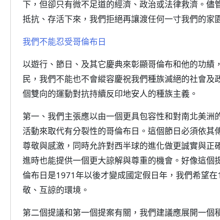
下，但卻只有微不足道的經濟、政治或法律救濟。儘
抵抗、存活下來，我們拒絕再讓渡任何一寸我們的家
我們不能忍受哥倫布日
以遊行、節日、及其它慶典來彰顯哥倫布和他的功績
民，我們不能也不會縱容慶祝我們種族滅絕的社會及
個雙向的運動對抗持續反印地安人的種族主義。
第一、我們主張應以由一個更具包容性和對南北美洲
活動來取代有分裂性的哥倫布日。這個節日必須依其
尊敬與感激，同時允許對西半球的進化做更誠實與正
進時也能提供一個更大諒解與尊重的機會。好像這個
倫布日是1971年以後才變成國定假日年，我們希望在
敬、互諒的環境。
第二個提議和第一個提案有關，我們建議應展開一個