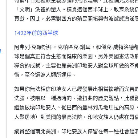
哥倫布日是種族主義謬論的無限延續，此種偏見認為
「文明」洗禮的蠻人。橫貫這個西半球上，教育系統
頁獻，因此，必需對西方的殖民開拓與微波爐感激涕
1492年前的西半球
阿弗列·克羅斯拜，克帕區克·謝耳，和傑克·威特洛德
的
球是個真正符合生態而健康的樂園，另外美國憲法政府
糧食的成就，主要也靠美洲印地安人對全球所做的革
術，至今還為人類所運用。
如果你無法相信印地安人已經發展出相當複雜而完善
洗腦，被喂以一種過時的、遭扭曲的歷史觀點。此種
繼續破壞印地安人。從巴西的叢林到瓜地馬拉的高原
）到美國的最高法院，印地安族人仍處在哥倫
人聚居地
縱貫整個南北美洲，印地安族人停留在每一種社會經