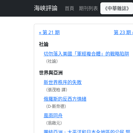
跳至主要內容
海峽評論
首頁
期刊列表
《中華雜誌》
« 第 21 期
第 23 期 
社論
切勿落入美國「軍經複合體」的戰略陷阱
（社論）
世界與亞洲
新世界秩序的失敗
（張茂柏 譯）
俄羅斯的反西方情緒
（D‧斯奈德）
風雨同舟
（翁啟元）
團結亞洲．太平洋和日本全地區的公民 堅