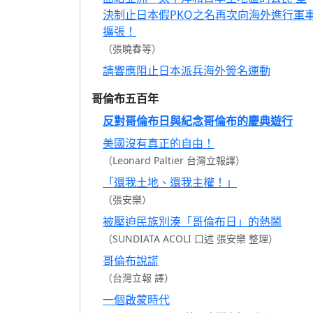
決制止日本假PKO之名再次向海外進行軍
擴張！
（張曉春等）
請響應阻止日本派兵海外簽名運動
哥倫布五百年
反對哥倫布日與紀念哥倫布的慶典遊行
美國沒有真正的自由！
（Leonard Paltier 台灣立報譯）
「還我土地、還我主權！」
（張安樂）
被壓迫民族別湊「哥倫布日」的熱鬧
（SUNDIATA ACOLI 口述 張安樂 整理）
哥倫布說謊
（台灣立報 譯）
一個啟蒙時代