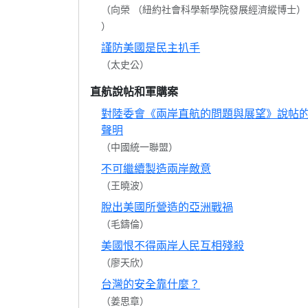
（向榮 （紐約社會科學新學院發展經濟縱博士）
）
謹防美國是民主扒手
（太史公）
直航說帖和軍購案
對陸委會《兩岸直航的問題與展望》說帖
聲明
（中國統一聯盟）
不可繼續製造兩岸敵意
（王曉波）
脫出美國所營造的亞洲戰禍
（毛鑄倫）
美國恨不得兩岸人民互相殘殺
（廖天欣）
台灣的安全靠什麼？
（姜思章）