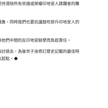
堅持清除所有崇揚或榮耀印地安人蹂躪者的雕
偶像，同時我們也要抗議鼓吹排斥印地安人的
除他們中間的反印地安餘孽而負起責任。
檢討過去，為後世子孫修訂歷史記載的最佳時
佳起點。◆