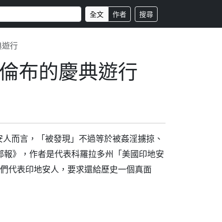
全文
作者
搜尋
典遊行
倫布的慶典遊行
安人而言，「被發現」不過等於被姦淫擄掠、
佛郵報》，作者是代表科羅拉多州「美國印地安
orris，他們代表印地安人，要求還給歷史一個真面