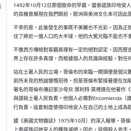
1492年10月12日那個致命的早晨，當泰諾族印地
事
的良機曾展現在我們眼前，歐洲與美洲文化本可因此
不幸的是，此後發生的事既不美麗也不光彩。因為正
住了將近一億人口的大半球，他的大駕光臨不能也不
不像西方傳統對客觀真理有一定的絕對認定，因而歷
界上存在許多真理，而根據個人的見識與經驗，對任
站在土著人民的立場，哥倫布的來臨一開頭便是個災
前所未見的熱誠慷慨招待，但是哥倫布緊接著便在加
著名的哥倫布傳記家沙母兒·葉利特·莫裡遜在他著作
與謀殺土著人民負責。他個人必需對Encomienda（
行負責，這套制度使得印地安人在自己的土地上成為
據《美國文物雜誌》1975年10月）的深入報導，哥
上泰諾族印地安人的種族滅絕。因此，這個殺人兇手