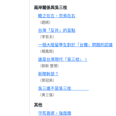
兩岸關係與吳三桂
瞻之在左，忽焉在右
（趙統）
台灣「反共」的盲點
（李哲夫）
一個大陸留學生對於「台獨」問題的認識
（楊鳳崗）
誰是台灣現代「吳三桂」﹖
（劉新 整理）
新聞幹部？
（郭冠英）
吳三連不是吳三桂
（黃三強）
其他
守死善道，強哉矯