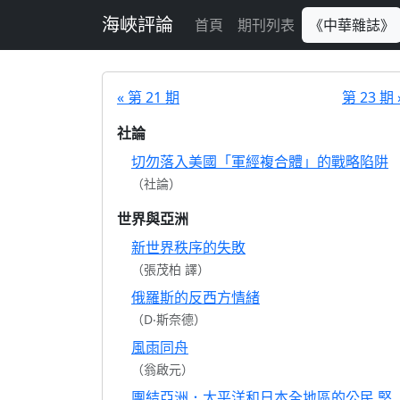
跳至主要內容
海峽評論
首頁
期刊列表
《中華雜誌》
« 第 21 期
第 23 期 
社論
切勿落入美國「軍經複合體」的戰略陷阱
（社論）
世界與亞洲
新世界秩序的失敗
（張茂柏 譯）
俄羅斯的反西方情緒
（D‧斯奈德）
風雨同舟
（翁啟元）
團結亞洲．太平洋和日本全地區的公民 堅