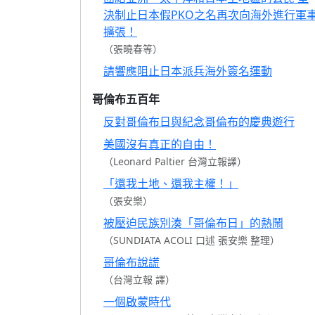
決制止日本假PKO之名再次向海外進行軍
擴張！
（張曉春等）
請響應阻止日本派兵海外簽名運動
哥倫布五百年
反對哥倫布日與紀念哥倫布的慶典遊行
美國沒有真正的自由！
（Leonard Paltier 台灣立報譯）
「還我土地、還我主權！」
（張安樂）
被壓迫民族別湊「哥倫布日」的熱鬧
（SUNDIATA ACOLI 口述 張安樂 整理）
哥倫布說謊
（台灣立報 譯）
一個啟蒙時代