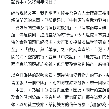
諸實事，又將何年何日？
事
綜觀說帖文字，我們明瞭，陸委會負責人士確能正視
解決問題的意圖，但卻還是以「中共須放棄武力犯台
「雙方展開空運及海運協定談判」、「達成兩岸直航
運、海運談判，達成直航的可行性。令人遺憾。事實
決的實務問題已經很多，大可委交授權機構對等研商
全」、「秩序」與「尊嚴」之下的兩岸直航，台灣、
間的海、空路航行，並無「中央點」、「地方點」的
兩岸直航問題或許複雜，但只要務實談判協商，應無
以今日海峽的形勢來看，兩岸皆無侵吞對方的野心，
皆主張「一個中國」，則如何在結束分裂、統一國家
一中國」，乃屬十分必要與重要，因此，兩岸的直航
務實的談判協商，不宜強將「武力問題」擺在議程之
想，以免徒生枝節，孳衍雙方的信任危機。我們認為