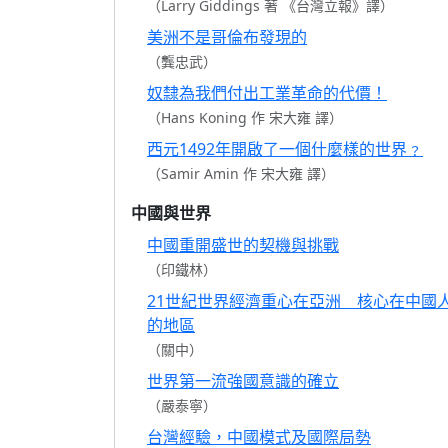
（Larry Giddings 著 《台灣立報》譯）
美洲不是哥倫布發現的
（龔忠武）
奴隸為我們付出工業革命的代價！
（Hans Koning 作 宋大雍 譯）
西元1492年開啟了一個什麼樣的世界﹖
（Samir Amin 作 宋大雍 譯）
中國與世界
中國重開盛世的契機與挑戰
（印鐵林）
21世紀世界經濟重心在亞洲 核心在中國
的地區
（關中）
世界第一流強國意識的確立
（嚴泰寧）
台灣經驗，中國模式及國際局勢