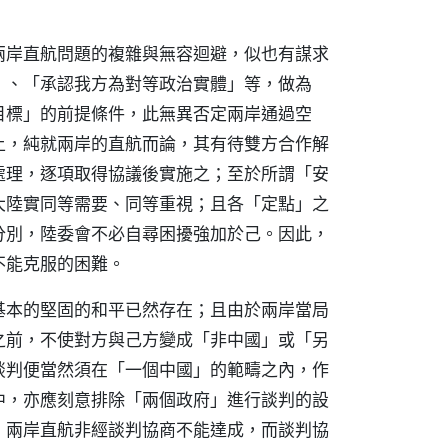
兩岸直航問題的複雜與無容迴避，似也有謀求
」、「承認我方為對等政治實體」等，做為
目標」的前提條件，此無異否定兩岸通過空
上，純就兩岸的直航而論，其有待雙方合作解
處理，逐項取得協議後實施之；至於所謂「安
大陸實同等需要、同等重視；且各「定點」之
分別，陸委會不必自尋困擾強加於己。因此，
不能克服的困難。
基本的堅固的和平已然存在；且由於兩岸當局
之前，不使對方與己方變成「非中國」或「另
談判便當然須在「一個中國」的範疇之內，作
中，亦應刻意排除「兩個政府」進行談判的設
，兩岸直航非經談判協商不能達成，而談判協