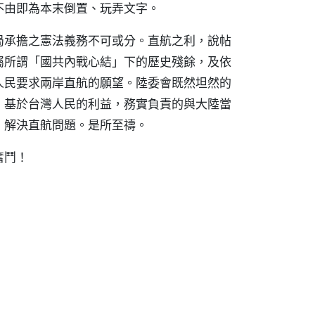
不由即為本末倒置、玩弄文字。
局承擔之憲法義務不可或分。直航之利，說帖
屬所謂「國共內戰心結」下的歷史殘餘，及依
人民要求兩岸直航的願望。陸委會既然坦然的
，基於台灣人民的利益，務實負責的與大陸當
，解決直航問題。是所至禱。
奮鬥！