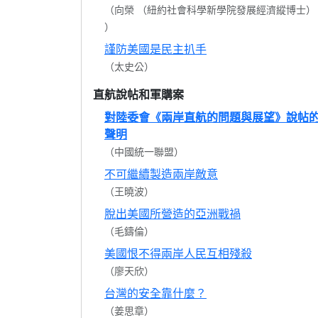
（向榮 （紐約社會科學新學院發展經濟縱博士）
）
謹防美國是民主扒手
（太史公）
直航說帖和軍購案
對陸委會《兩岸直航的問題與展望》說帖
聲明
（中國統一聯盟）
不可繼續製造兩岸敵意
（王曉波）
脫出美國所營造的亞洲戰禍
（毛鑄倫）
美國恨不得兩岸人民互相殘殺
（廖天欣）
台灣的安全靠什麼？
（姜思章）