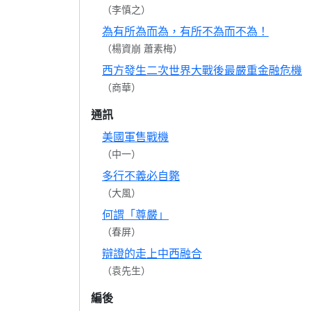
（李慎之）
為有所為而為，有所不為而不為！
（楊資崩 蕭素梅）
西方發生二次世界大戰後最嚴重金融危機
（商華）
通訊
美國軍售戰機
（中一）
多行不義必自斃
（大風）
何謂「尊嚴」
（春屏）
辯證的走上中西融合
（袁先生）
編後