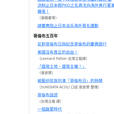
決制止日本假PKO之名再次向海外進行軍
擴張！
（張曉春等）
請響應阻止日本派兵海外簽名運動
哥倫布五百年
反對哥倫布日與紀念哥倫布的慶典遊行
美國沒有真正的自由！
（Leonard Paltier 台灣立報譯）
「還我土地、還我主權！」
（張安樂）
被壓迫民族別湊「哥倫布日」的熱鬧
（SUNDIATA ACOLI 口述 張安樂 整理）
哥倫布說謊
（台灣立報 譯）
一個啟蒙時代