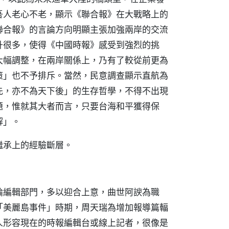
吾人老心不老，顯示《聯合報》在大戰略上的
聯合報》的言論方向明顯主張加強兩岸的交流
升很多，使得《中國時報》感受到強烈的挑
大幅調整，在兩岸關係上，乃有了較從前更為
策」也不予排斥。當然，民意調查顯示直航為
先，亦不為天下後」的生存哲學，不得不出現
題，惟就其大者而言，只要台海和平獲得保
解」。
繼承上的經驗斷層。
論編輯部門，多以迎合上意，曲世阿諛為職
「美麗島事件」時期，周天瑞為增加報導篇輻
人形容現在的時報編輯台或線上記者，很像是