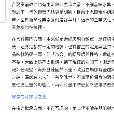
台灣當前政治也有主流與非主流之爭，不講品味水準
對於下一代的鑽營巴結更是明顯，目前小老闆余小姐
輩，至於新聞專業素養倒是餘事耳。這樣的企業文化
業危機也在這裡。
在言論部門方面，本來就是余紀忠親自領軍，歷任總
榮、汪彝定都有一定的格調，也有書生的定見與堅持
品味就略遜一籌，但「乃公」的紹興師爺性格，還能
不為，大致上還不太離譜。到了現任的俞國基，則是
報》任職過，海外歷練固然不差，政治立場卻有些虛
之餘，深感有志未伸，苟全亂世，不無明哲保身的消
歷任總主筆的影響力。再則耳邊不時受到幸進淺薄者
慮患之深操心之危
在權力繼承方面，不可否認的，第二代不論在器識與