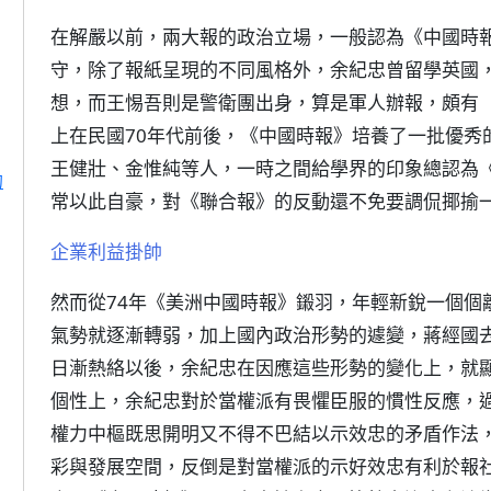
在解嚴以前，兩大報的政治立場，一般認為《中國時
守，除了報紙呈現的不同風格外，余紀忠曾留學英國
想，而王惕吾則是警衛團出身，算是軍人辦報，頗有
上在民國70年代前後，《中國時報》培養了一批優秀
王健壯、金惟純等人，一時之間給學界的印象總認為
的
常以此自豪，對《聯合報》的反動還不免要調侃揶揄
企業利益掛帥
然而從74年《美洲中國時報》鎩羽，年輕新銳一個個
氣勢就逐漸轉弱，加上國內政治形勢的遽變，蔣經國
日漸熱絡以後，余紀忠在因應這些形勢的變化上，就
個性上，余紀忠對於當權派有畏懼臣服的慣性反應，
權力中樞既思開明又不得不巴結以示效忠的矛盾作法
彩與發展空間，反倒是對當權派的示好效忠有利於報