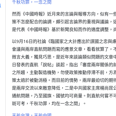
千秋功罪，一念之間
事
然而《中國時報》近月來的言論與報導方向，似有一
策不怎麼配合的論調，頗引起言論界的重視與議論，
是代表《中國時報》基於新聞良知而作的適度調整，
以9月16日的社論《臨國家之大計應出於謀國之忠與
會議與兩岸直航問題而寫的應景文章，看看就算了，
微言大義，獨見巧思，是近年來談論類似問題的文章中
日發表的直航「說帖」談起，指出「審度兩岸關係的
之所趨，主動製造機勢，勿使政策推動停滯不前，方
策太過於被動消極。而目前的情勢，兩岸最迫切的期
是兩岸交流以來敵意降低，二是中共國家主席楊尚昆
通航問題，乃至國旗、國號均可商量。則直航何嘗不
斑可考，千秋功罪，均在一念之間」。
天祐台灣，天祐中國