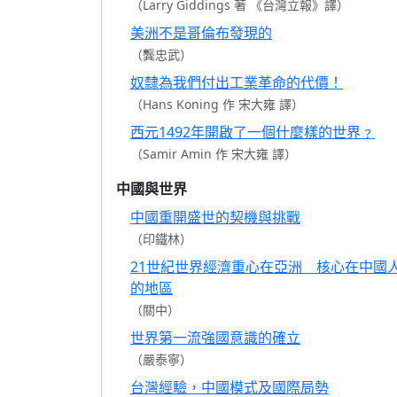
（Larry Giddings 著 《台灣立報》譯）
美洲不是哥倫布發現的
（龔忠武）
奴隸為我們付出工業革命的代價！
（Hans Koning 作 宋大雍 譯）
西元1492年開啟了一個什麼樣的世界﹖
（Samir Amin 作 宋大雍 譯）
中國與世界
中國重開盛世的契機與挑戰
（印鐵林）
21世紀世界經濟重心在亞洲 核心在中國
的地區
（關中）
世界第一流強國意識的確立
（嚴泰寧）
台灣經驗，中國模式及國際局勢