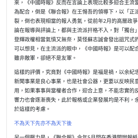
來，《中國時報》反而在言論上表現比較多迎合主流
為配合，倒是《聯合報》在王惕吾的領導下，以「正
裂，倒也表現相當的報人勇氣，從前年2月的高層政爭
論在報導與評論上，都與主流派扞格不入，對「獨台
登輝政權相當氣憤又無奈，莫怪蘇志誠會發出詛咒式
可以想見，在主流派的眼中，《中國時報》是可以配
雖非敵軍，卻絕不是友軍。
這樣的評價，究竟對《中國時報》是福是禍，以余紀
新聞事業是良心事業，也是社會公器，更要以反映民
用，如果事事與當權者合作，迎合上意，不能忠實的
響力也會逐漸喪失，此於報格或企業發展均是不利，
於這樣的考慮。
不為天下先亦不為天下後
另一個壓力是，《聯合報》今年5月間在香港開辦報