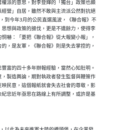
當權派的意思，對李登輝的「獨台」政策也頗
派經營」自居，雖然不敢與主流派公然對抗絕
，到今年3月的公民直選風波，《聯合報》不
」思想與政策的撻伐，更是不遺餘力，使得李
的恫嚇：「要把《聯合報》從大報變小報」，
合的，是友軍，《聯合報》則是失去掌控的，
忠豐富的四十多年辦報經驗，當然心知肚明。
意，製造輿論，期對執政者發生監督與鞭策作
反映民意，這個報紙就會失去社會的尊敬，影
余紀忠近年亟思在路線上有所調整，或許是基
紙，以此為未來進軍大陸的橋頭堡，在企業發