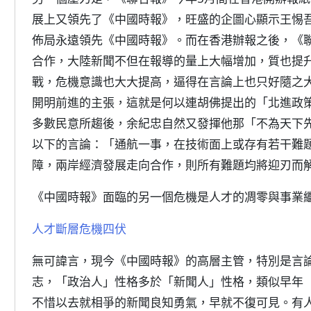
展上又領先了《中國時報》，旺盛的企圖心顯示王惕
佈局永遠領先《中國時報》。而在香港辦報之後，《
合作，大陸新聞不但在報導的量上大幅增加，質也提
戰，危機意識也大大提高，逼得在言論上也只好隨之
開明前進的主張，這就是何以連胡佛提出的「北進政
多數民意所趨後，余紀忠自然又發揮他那「不為天下
以下的言論：「通航一事，在技術面上或存有若干難
障，兩岸經濟發展走向合作，則所有難題均將迎刃而
《中國時報》面臨的另一個危機是人才的凋零與事業
人才斷層危機四伏
無可諱言，現今《中國時報》的高層主管，特別是言
志，「政治人」性格多於「新聞人」性格，類似早年
不惜以去就相爭的新聞良知勇氣，早就不復可見。有