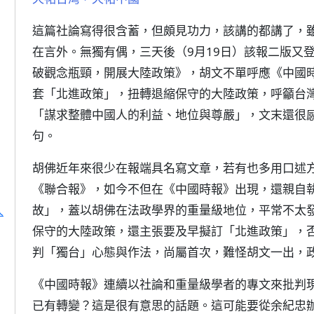
這篇社論寫得很含蓄，但頗見功力，該講的都講了，
在言外。無獨有偶，三天後（9月19日）該報二版又
破觀念瓶頸，開展大陸政策》，胡文不單呼應《中國
套「北進政策」，扭轉退縮保守的大陸政策，呼籲台
「謀求整體中國人的利益、地位與尊嚴」，文末還很
句。
胡佛近年來很少在報端具名寫文章，若有也多用口述
《聯合報》，如今不但在《中國時報》出現，還親自
故」，蓋以胡佛在法政學界的重量級地位，平常不太
人
保守的大陸政策，還主張要及早擬訂「北進政策」，
判「獨台」心態與作法，尚屬首次，難怪胡文一出，
《中國時報》連續以社論和重量級學者的專文來批判
已有轉變？這是很有意思的話題。這可能要從余紀忠