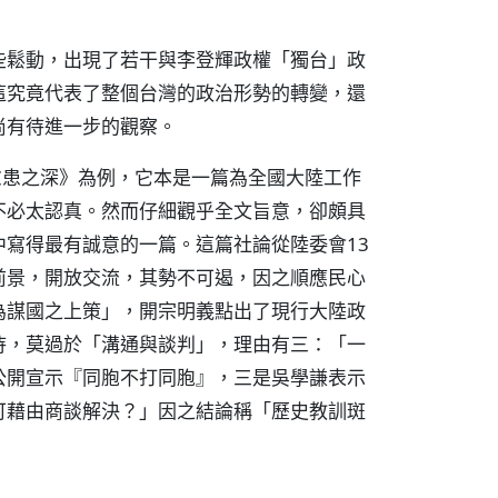
些鬆動，出現了若干與李登輝政權「獨台」政
這究竟代表了整個台灣的政治形勢的轉變，還
尚有待進一步的觀察。
慮患之深》為例，它本是一篇為全國大陸工作
不必太認真。然而仔細觀乎全文旨意，卻頗具
寫得最有誠意的一篇。這篇社論從陸委會13
前景，開放交流，其勢不可遏，因之順應民心
為謀國之上策」，開宗明義點出了現行大陸政
待，莫過於「溝通與談判」，理由有三：「一
公開宣示『同胞不打同胞』，三是吳學謙表示
可藉由商談解決？」因之結論稱「歷史教訓斑