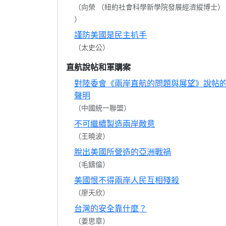
（向榮 （紐約社會科學新學院發展經濟縱博士）
）
謹防美國是民主扒手
（太史公）
直航說帖和軍購案
對陸委會《兩岸直航的問題與展望》說帖
聲明
（中國統一聯盟）
不可繼續製造兩岸敵意
（王曉波）
脫出美國所營造的亞洲戰禍
（毛鑄倫）
美國恨不得兩岸人民互相殘殺
（廖天欣）
台灣的安全靠什麼？
（姜思章）