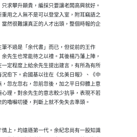
，只求攀升顯貴，編採只要讓老闆高興就好。
所重用之人無不是可以登堂入室，附耳竊語之
，當然很難讓真正的人才出頭，整個時報的企
主筆不過是「余代書」而已，但從前的王作
，余先生也常能待之以禮。其後楊乃藩上陣，
在一定程度上給余先生提出建言，有所為有所
每況愈下。俞國基以往在《北美日報》、《中
無，忽左忽右，忽前忽後，加之平日仰體上意
極心理，對余先生的意志較少抗爭，表現不若
流的嚕囌叨擾，判斷上就不免失去準頭。
才情上，均遠遜第一代。余紀忠尚有一股知識