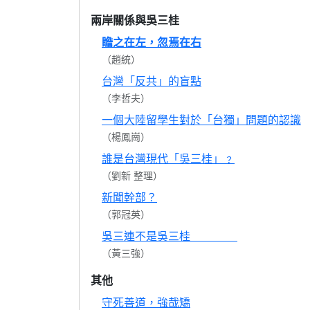
兩岸關係與吳三桂
瞻之在左，忽焉在右
（趙統）
台灣「反共」的盲點
（李哲夫）
一個大陸留學生對於「台獨」問題的認識
（楊鳳崗）
誰是台灣現代「吳三桂」﹖
（劉新 整理）
新聞幹部？
（郭冠英）
吳三連不是吳三桂
（黃三強）
其他
守死善道，強哉矯