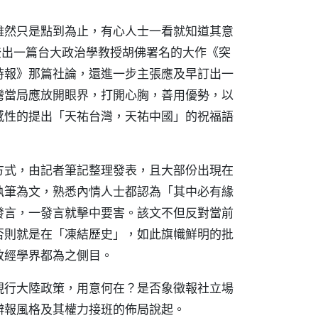
雖然只是點到為止，有心人士一看就知道其意
登出一篇台大政治學教授胡佛署名的大作《突
時報》那篇社論，還進一步主張應及早訂出一
灣當局應放開眼界，打開心胸，善用優勢，以
感性的提出「天祐台灣，天祐中國」的祝福語
方式，由記者筆記整理發表，且大部份出現在
執筆為文，熟悉內情人士都認為「其中必有緣
發言，一發言就擊中要害。該文不但反對當前
否則就是在「凍結歷史」，如此旗幟鮮明的批
政經學界都為之側目。
現行大陸政策，用意何在？是否象徵報社立場
辦報風格及其權力接班的佈局說起。