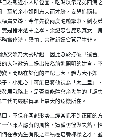
平日為親近小人所包圍，吃喝以示兄弟四海之
因。至於余小姐則志大而才疏，妄想追隨其
與權貴交遊，今年先後兩度隨趙耀東、劉泰英
，實是捨本逐末之舉。余紀忠曾感歎其女「身
不務實作法，恐怕比余建新還會惹是生非。
關係交流乃大勢所趨，因此急於打破「獨台」
日的大陸政策上提出較為前進開明的建言，不
轉變。問題在於他的年紀已大，體力大不如
公子、小姐心中可能已將他視為「太上皇」，
業發展戰略上，是否真能體會余先生的「慮患
第二代的經驗傳承上最大的危機所在。
路口，不但在客觀形勢上經常抓不到正確的方
了一個報人應有的風格，這種彷徨與失落，恰
如何在余先生有限之年積極培養棟樑之才，並