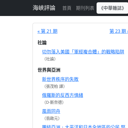
跳至主要內容
海峽評論
首頁
期刊列表
《中華雜誌》
« 第 21 期
第 23 期 
社論
切勿落入美國「軍經複合體」的戰略陷阱
（社論）
世界與亞洲
新世界秩序的失敗
（張茂柏 譯）
俄羅斯的反西方情緒
（D‧斯奈德）
風雨同舟
（翁啟元）
團結亞洲．太平洋和日本全地區的公民 堅