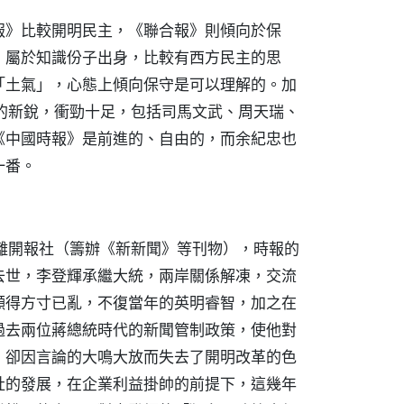
報》比較開明民主，《聯合報》則傾向於保
，屬於知識份子出身，比較有西方民主的思
「土氣」，心態上傾向保守是可以理解的。加
的新銳，衝勁十足，包括司馬文武、周天瑞、
《中國時報》是前進的、自由的，而余紀忠也
一番。
離開報社（籌辦《新新聞》等刊物），時報的
去世，李登輝承繼大統，兩岸關係解凍，交流
顯得方寸已亂，不復當年的英明睿智，加之在
過去兩位蔣總統時代的新聞管制政策，使他對
，卻因言論的大鳴大放而失去了開明改革的色
社的發展，在企業利益掛帥的前提下，這幾年