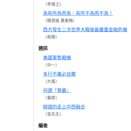
（李慎之）
為有所為而為，有所不為而不為！
（楊資崩 蕭素梅）
西方發生二次世界大戰後最嚴重金融危機
（商華）
通訊
美國軍售戰機
（中一）
多行不義必自斃
（大風）
何謂「尊嚴」
（春屏）
辯證的走上中西融合
（袁先生）
編後