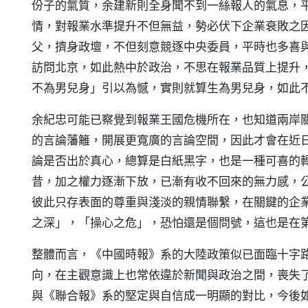
份子的氣質，余建新則全身聞不到一絲報人的氣息，
情，對報業水準提升不但無益，勢必伏下企業衰敗之
父，擠身政壇，不但刻意競逐中央委員，平時也多喜
訪問北京，如此熱中於政治，不思在報業品質上提升
不為男兒身」引以為憾，實則就算生為男兒身，如此
余紀忠可能已察覺到報業王國危機所在，也知道兩岸
的言論藩籬，開展更寬廣的言論空間，因此才會在近
論是否出於真心，總算是白紙黑字，也是一種可喜的
昔，加之權力逐漸下放，已漸有收不回來的無力感，
彼此只存表面的尊重與淺淡的親情聯繫，在關鍵的企
之深」，「操心之危」，恐怕還是個問號，這也是在
整體而言，《中國時報》系的大陸政策似已面臨十字
向，在主觀意識上也常依違於新聞與政治之間，喪失
與《聯合報》系的堅定與自信成一明顯的對比，今後