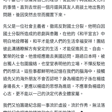
的事情。直到去世前一個月還與其友人商談土地出售的
問題，後因突然去世而擱置下來。
先父是一位社會主義者，徹底反對國土分裂，他明白因
國土分裂所造成的悲劇與患難，在他的《和平宣言》中
明白地詮釋著，和平才能使人們的生活幸福安祥！團結
彼此溝通瞭解方有安定的生活，才能促進民主、自由、
繁榮的社會。他曾經應邀去美國訪問，路過日本時，被
台獨人士包圍攏絡，也堂堂表明他的立場，不憚反駁他
們的想法。這些事都鮮明地記憶在我們的腦海中，接觸
過先父的海外朋友不會否認吧？身為楊逵的子孫在楊逵
身邊長大，更應以楊逵的思想為進退，不應辜負楊逵的
心志，更不能以一己的決定代表全體家屬。
我們又怕籌建紀念館一事流於虛設，流於作秀，無法落