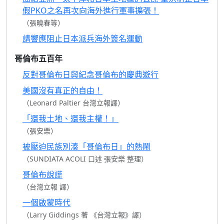
假PKO之名再次向海外進行軍事擴張！
（張曉春等）
請響應阻止日本派兵海外簽名運動
哥倫布五百年
反對哥倫布日與紀念哥倫布的慶典遊行
美國沒有真正的自由！
（Leonard Paltier 台灣立報譯）
「還我土地、還我主權！」
（張安樂）
被壓迫民族別湊「哥倫布日」的熱鬧
（SUNDIATA ACOLI 口述 張安樂 整理）
哥倫布說謊
（台灣立報 譯）
一個啟蒙時代
（Larry Giddings 著 《台灣立報》譯）