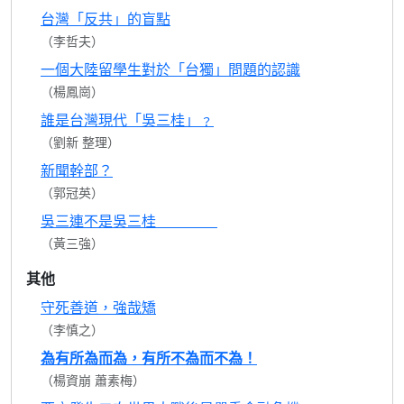
台灣「反共」的盲點
（李哲夫）
一個大陸留學生對於「台獨」問題的認識
（楊鳳崗）
誰是台灣現代「吳三桂」﹖
（劉新 整理）
新聞幹部？
（郭冠英）
吳三連不是吳三桂
（黃三強）
其他
守死善道，強哉矯
（李慎之）
為有所為而為，有所不為而不為！
（楊資崩 蕭素梅）