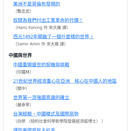
美洲不是哥倫布發現的
（龔忠武）
奴隸為我們付出工業革命的代價！
（Hans Koning 作 宋大雍 譯）
西元1492年開啟了一個什麼樣的世界﹖
（Samir Amin 作 宋大雍 譯）
中國與世界
中國重開盛世的契機與挑戰
（印鐵林）
21世紀世界經濟重心在亞洲 核心在中國人的地區
（關中）
世界第一流強國意識的確立
（嚴泰寧）
台灣經驗，中國模式及國際局勢
（向榮 （紐約社會科學新學院發展經濟縱博士） ）
謹防美國是民主扒手