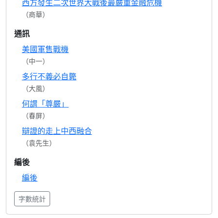
西方發生二次世界大戰後最嚴重金融危機
（商華）
通訊
美國軍售戰機
（中一）
多行不義必自斃
（大風）
何謂「尊嚴」
（春屏）
辯證的走上中西融合
（袁先生）
編後
編後
字數統計