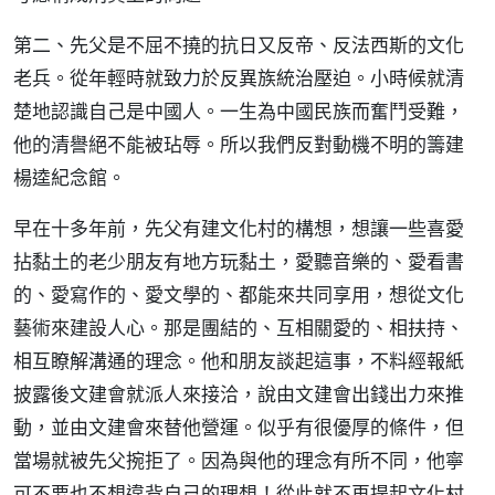
第二、先父是不屈不撓的抗日又反帝、反法西斯的文化
老兵。從年輕時就致力於反異族統治壓迫。小時候就清
楚地認識自己是中國人。一生為中國民族而奮鬥受難，
他的清譽絕不能被玷辱。所以我們反對動機不明的籌建
楊逵紀念館。
早在十多年前，先父有建文化村的構想，想讓一些喜愛
拈黏土的老少朋友有地方玩黏土，愛聽音樂的、愛看書
的、愛寫作的、愛文學的、都能來共同享用，想從文化
藝術來建設人心。那是團結的、互相關愛的、相扶持、
相互瞭解溝通的理念。他和朋友談起這事，不料經報紙
披露後文建會就派人來接洽，說由文建會出錢出力來推
動，並由文建會來替他營運。似乎有很優厚的條件，但
當場就被先父捥拒了。因為與他的理念有所不同，他寧
可不要也不想違背自己的理想！從此就不再提起文化村