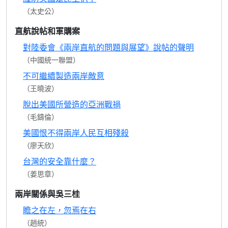
（太史公）
直航說帖和軍購案
對陸委會《兩岸直航的問題與展望》說帖的聲明
（中國統一聯盟）
不可繼續製造兩岸敵意
（王曉波）
脫出美國所營造的亞洲戰禍
（毛鑄倫）
美國恨不得兩岸人民互相殘殺
（廖天欣）
台灣的安全靠什麼？
（姜思章）
兩岸關係與吳三桂
瞻之在左，忽焉在右
（趙統）