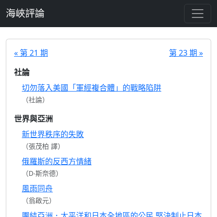
跳至主要內容
海峽評論
« 第 21 期
第 23 期 »
社論
切勿落入美國「軍經複合體」的戰略陷阱
（社論）
世界與亞洲
新世界秩序的失敗
（張茂柏 譯）
俄羅斯的反西方情緒
（D‧斯奈德）
風雨同舟
（翁啟元）
團結亞洲．太平洋和日本全地區的公民 堅決制止日本