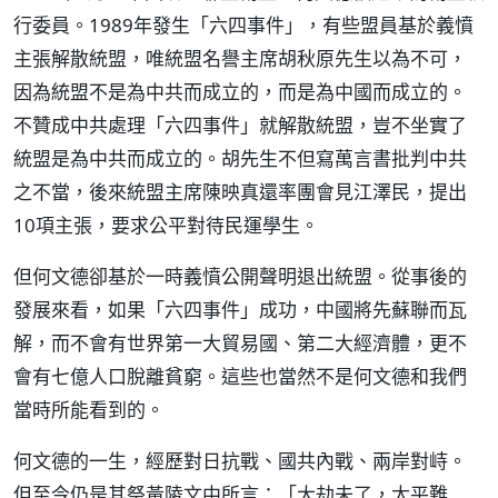
行委員。1989年發生「六四事件」，有些盟員基於義憤
主張解散統盟，唯統盟名譽主席胡秋原先生以為不可，
因為統盟不是為中共而成立的，而是為中國而成立的。
不贊成中共處理「六四事件」就解散統盟，豈不坐實了
統盟是為中共而成立的。胡先生不但寫萬言書批判中共
之不當，後來統盟主席陳映真還率團會見江澤民，提出
10項主張，要求公平對待民運學生。
但何文德卻基於一時義憤公開聲明退出統盟。從事後的
發展來看，如果「六四事件」成功，中國將先蘇聯而瓦
解，而不會有世界第一大貿易國、第二大經濟體，更不
會有七億人口脫離貧窮。這些也當然不是何文德和我們
當時所能看到的。
何文德的一生，經歷對日抗戰、國共內戰、兩岸對峙。
但至今仍是其祭黃陵文中所言：「大劫未了，太平難