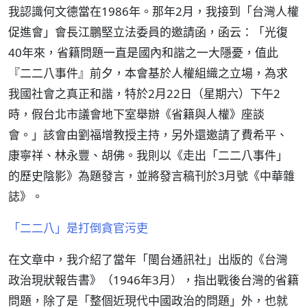
我認識何文德當在1986年。那年2月，我接到「台灣人權
促進會」會長江鵬堅立法委員的邀請函，函云：「光復
40年來，省籍問題一直是國內和諧之一大隱憂，值此
『二二八事件』前夕，本會基於人權組織之立場，為求
我國社會之真正和諧，特於2月22日（星期六）下午2
時，假台北市議會地下室舉辦《省籍與人權》座談
會。」該會由劉福增教授主持，另外還邀請了費希平、
康寧祥、林永豐、胡佛。我則以《走出「二二八事件」
的歷史陰影》為題發言，並將發言稿刊於3月號《中華雜
誌》。
「二二八」是打倒貪官污吏
在文章中，我介紹了當年「閩台通訊社」出版的《台灣
政治現狀報告書》（1946年3月），指出戰後台灣的省籍
問題，除了是「整個近現代中國政治的問題」外，也就