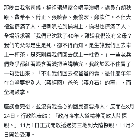
那晚由我當司儀，楊祖珺想家合唱團演唱，講員有胡秋
原、費希平、傅正、張曉春、張俊宏、鄭欽仁。不但大
禮堂擠滿了人，把喇叭拉到操場上，操場也擠滿了人。
全場訴求著「我們已沈默了40年。難道我們沒有父母？
我們的父母是生是死，卻不得而知。是生讓我們回去奉
上一杯茶，是死則讓我們回去獻上一柱香。」一些老兵
們幾乎都紅著眼含著淚把演講聽完，我終於忍不住冒了
一句話出來，「不准我們回去祝爸爸的壽，憑什麼年年
在台灣要祝別人（蔣經國）爸爸（蔣介石）的壽」，而
全場鼓掌。
座談會完後，並沒有我擔心的國民黨要抓人。反而在8月
24日，行政院表態：「政府將本人道精神開放大陸探
親。」11月1日正式開放透過第三地到大陸探親，11月2
日開始受理。