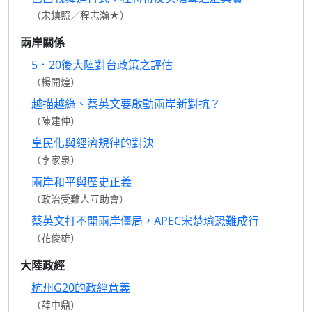
（宋鎮照／程志瀚★）
兩岸關係
5．20後大陸對台政策之評估
（楊開煌）
越描越綠、蔡英文要啟動兩岸新對抗？
（陳建仲）
皇民化與經濟規律的對決
（李家泉）
兩岸和平與歷史正義
（政治受難人互助會）
蔡英文打不開兩岸僵局，APEC宋楚瑜恐難成行
（花俊雄）
大陸政經
杭州G20的政經意義
（薛中鼎）