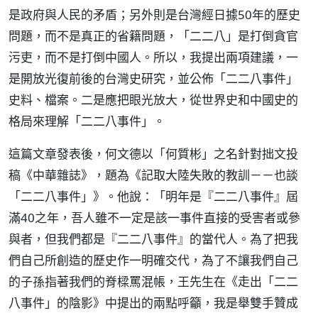
是政府與人民的矛盾；另外則是台灣經日據50年的歷史
問題，而不是真正的省籍問題，「二二八」是打倒貪官
污吏，而不是打倒中國人。所以，我提出兩項建議，一
是開放光復前後的台灣史研究，並公佈「二二八事件」
史料、檔案。二是應把眼光放大，從世界史和中國史的
格局來理解「二二八事件」。
這篇文章發表後，何文德以「何質彬」之名針對拙文投
稿《中華雜誌》，題為《記取大陸失敗的教訓－－也談
「二二八事件」》。他說：「明年是『二二八事件』屆
滿40之年，吾人雖不一定是該一事件直接的受害者或參
與者，但我們都是『二二八事件』的當代人。為了把我
們自己所創造的歷史作一明確交代，為了不讓我們自己
的子孫指著我們的脊樑罵混帳，王先生在《走出「二二
八事件」的陰影》中提出的兩點呼籲，我是舉雙手贊成