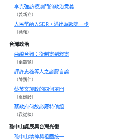
李克強訪視澳門的政治意義
（姜新立）
人民幣納入SDR，邁出崛起第一步
（徐曙）
台灣政治
曲線台獨：從制憲到釋憲
（張麟徵）
評許志雄等人之謊膠言論
（陳鵬仁）
蔡英文施政的四個罩門
（袁鶴齡）
蔡政府何故必廢特偵組
（袁從楨）
孫中山誕辰與台灣光復
孫中山精神與祖國統一