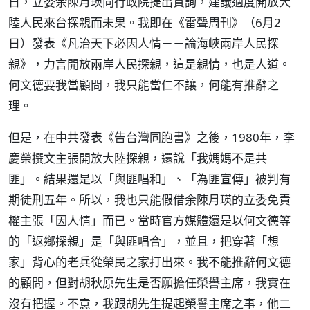
日，立委余陳月瑛向行政院提出質詢，建議適度開放大
陸人民來台探親而未果。我即在《雷聲周刊》（6月2
日）發表《凡治天下必因人情－－論海峽兩岸人民探
親》，力言開放兩岸人民探親，這是親情，也是人道。
何文德要我當顧問，我只能當仁不讓，何能有推辭之
理。
但是，在中共發表《告台灣同胞書》之後，1980年，李
慶榮撰文主張開放大陸探親，還說「我媽媽不是共
匪」。結果還是以「與匪唱和」、「為匪宣傳」被判有
期徒刑五年。所以，我也只能假借余陳月瑛的立委免責
權主張「因人情」而已。當時官方媒體還是以何文德等
的「返鄉探親」是「與匪唱合」，並且，把穿著「想
家」背心的老兵從榮民之家打出來。我不能推辭何文德
的顧問，但對胡秋原先生是否願擔任榮譽主席，我實在
沒有把握。不意，我跟胡先生提起榮譽主席之事，他二