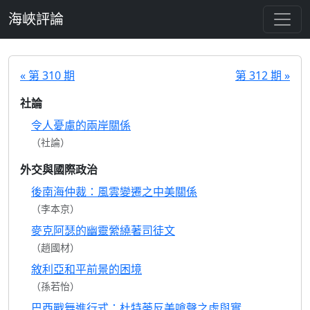
跳至主要內容
海峽評論
« 第 310 期
第 312 期 »
社論
令人憂慮的兩岸關係
（社論）
外交與國際政治
後南海仲裁：風雲變遷之中美關係
（李本京）
麥克阿瑟的幽靈縈繞著司徒文
（趙國材）
敘利亞和平前景的困境
（孫若怡）
巴西戰舞進行式：杜特蒂反美嗆聲之虛與實