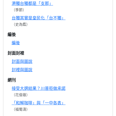
港獨台獨都是「支那」
（季節）
台獨其實是皇民化「台不獨」
（史為鑑）
編後
編後
封面封裡
封面與圖說
封裡與圖說
網刊
接受大選結果？川普拒做承諾
（花俊雄）
「和解咖啡」與「一中各表」
（福蜀濤）