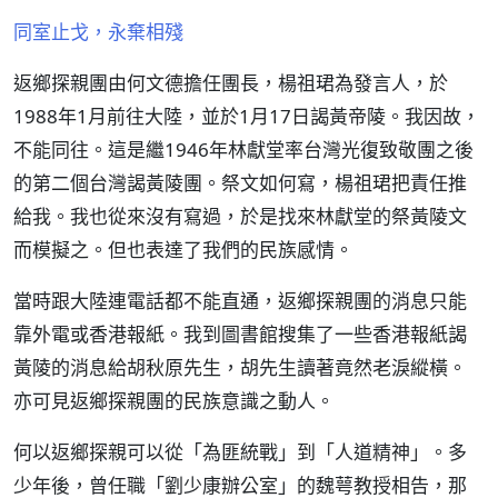
同室止戈，永棄相殘
返鄉探親團由何文德擔任團長，楊祖珺為發言人，於
1988年1月前往大陸，並於1月17日謁黃帝陵。我因故，
不能同往。這是繼1946年林獻堂率台灣光復致敬團之後
的第二個台灣謁黃陵團。祭文如何寫，楊祖珺把責任推
給我。我也從來沒有寫過，於是找來林獻堂的祭黃陵文
而模擬之。但也表達了我們的民族感情。
當時跟大陸連電話都不能直通，返鄉探親團的消息只能
靠外電或香港報紙。我到圖書館搜集了一些香港報紙謁
黃陵的消息給胡秋原先生，胡先生讀著竟然老淚縱橫。
亦可見返鄉探親團的民族意識之動人。
何以返鄉探親可以從「為匪統戰」到「人道精神」。多
少年後，曾任職「劉少康辦公室」的魏萼教授相告，那