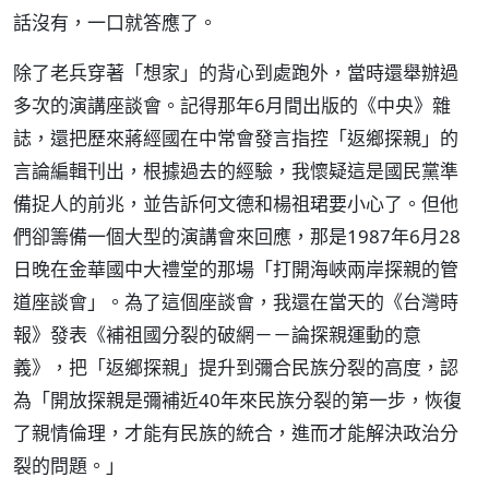
話沒有，一口就答應了。
除了老兵穿著「想家」的背心到處跑外，當時還舉辦過
多次的演講座談會。記得那年6月間出版的《中央》雜
誌，還把歷來蔣經國在中常會發言指控「返鄉探親」的
言論編輯刊出，根據過去的經驗，我懷疑這是國民黨準
備捉人的前兆，並告訴何文德和楊祖珺要小心了。但他
們卻籌備一個大型的演講會來回應，那是1987年6月28
日晚在金華國中大禮堂的那場「打開海峽兩岸探親的管
道座談會」。為了這個座談會，我還在當天的《台灣時
報》發表《補祖國分裂的破網－－論探親運動的意
義》，把「返鄉探親」提升到彌合民族分裂的高度，認
為「開放探親是彌補近40年來民族分裂的第一步，恢復
了親情倫理，才能有民族的統合，進而才能解決政治分
裂的問題。」