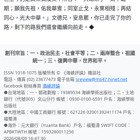
期；願我先祖，佑我華胄；同室止戈，永棄相殘；再結
同心，光大中華。」文德兄，安息罷，你已走完了你的
路，剩下的路我們還會繼續向前走。◆
創刊宗旨：一、政治民主，社會平等；二、兩岸整合，祖國
統一；三、復興中華，世界和平。
ISSN 1018-1075 版權所有 © 《海峽評論》雜誌社
電話、傳真 (02) 23677473 電子信箱
sreview@ms47.hinet.net
facebook 粉絲專頁
海峽評論
●台灣地區：一、郵政劃撥：19389534 海峽學術出版社；二、土地
銀行（代號005）文山分行 帳號：0930-0100-6591 戶名：海峽學術
出版社
●大陸地區：中國工商銀行 帳號：621226 02001392411174 戶名：
福蜀涛
●海外：元大銀行（Yuanta Bank）戶名：福蜀濤 SWIFT CODE：
APBKTWTH 帳號：1593280011256
2026/08/09 16:47:30