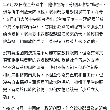
年6月28日在金華國中，他也在場，蔣經國也接到報告，
認為再不開放大陸探親，老兵都要反對國民黨了。在今
年5月3日大陸中央四台播出《台海記憶－－蔣經國開放
台灣民眾探親內幕》，訪問蔣經國的副秘書長文膽張祖
詒也說到，老兵要求返鄉探親聲浪愈來愈大，蔣經國要
他草擬一個開放的辦法，後來還派馬英九來協助他。
沒有蔣經國的決策是不可能有開放探親的，但沒有何文
德和楊祖珺發起的返鄉探親運動受到社會普遍的支持，
會不會有蔣經國的決策，我們不得而知。但我們知道，
和兩岸相仿的南北韓，不但至今沒有直航和自由行，也
沒有自由探親。蔣經國開放大陸探親，扭轉了兩岸的歷
史，有功於民族的親情。但何文德也該是「小兵立大
功」罷。
1988年4月，中國統一聯盟創盟，何文德被選舉為創盟執