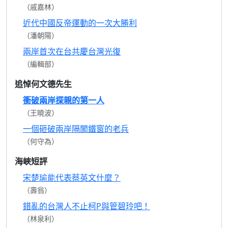
（戚嘉林）
近代中國反帝運動的一次大勝利
（潘朝陽）
兩岸首次在台共慶台灣光復
（編輯部）
追悼何文德先生
衝破兩岸探親的第一人
（王曉波）
一個砸破兩岸隔閡鐵窗的老兵
（何守為）
海峽短評
宋楚瑜能代表蔡英文什麼？
（壽翁）
錯亂的台灣人不止柯P與管碧玲吧！
（林泉利）