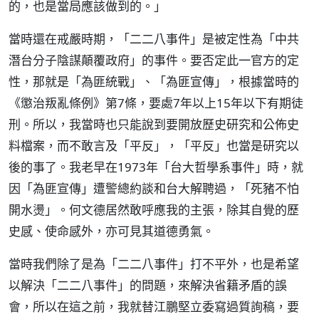
的，也是當局應該做到的。」
當時還在戒嚴時期，「二二八事件」是被定性為「中共
潛台分子陰謀顛覆政府」的事件。要否定此一官方的定
性，那就是「為匪統戰」、「為匪宣傳」，根據當時的
《懲治叛亂條例》第7條，要處7年以上15年以下有期徒
刑。所以，我當時也只能說到要開放歷史研究和公佈史
料檔案，而不敢言及「平反」，「平反」也當是研究以
後的事了。我老早在1973年「台大哲學系事件」時，就
因「為匪宣傳」遭警總約談和台大解聘過，「死豬不怕
開水燙」。何文德居然敢呼應我的主張，除其自覺的歷
史感、使命感外，亦可見其道德勇氣。
當時我們除了是為「二二八事件」打不平外，也是希望
以解決「二二八事件」的問題，來解決省籍矛盾的誤
會，所以在這之前，我就替江鵬堅立委寫過質詢稿，要