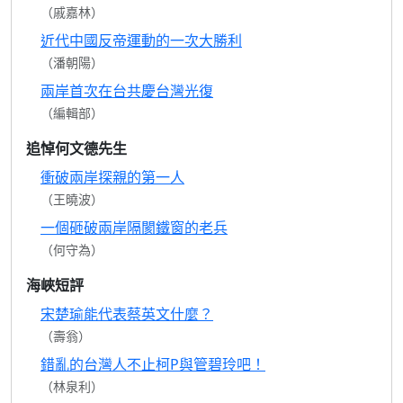
（戚嘉林）
近代中國反帝運動的一次大勝利
（潘朝陽）
兩岸首次在台共慶台灣光復
（編輯部）
追悼何文德先生
衝破兩岸探親的第一人
（王曉波）
一個砸破兩岸隔閡鐵窗的老兵
（何守為）
海峽短評
宋楚瑜能代表蔡英文什麼？
（壽翁）
錯亂的台灣人不止柯P與管碧玲吧！
（林泉利）