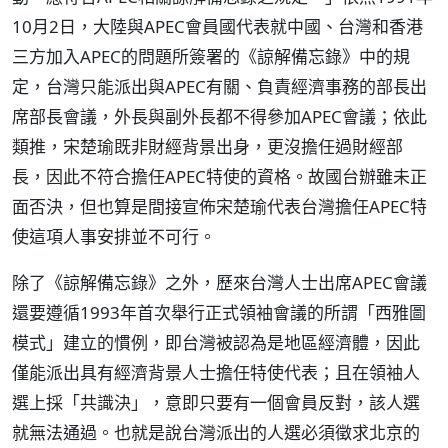
10月2日，大陸與APEC會員國代表就中國、台灣和香港
三方加入APEC的問題所簽署的《諒解備忘錄》中的規
定，台灣只能派出與APEC有關、負責經濟事務的部長出
席部長會議，外長與副外長都不得參加APEC會議；依此
類推，宋楚瑜既非財經背景出身，更沒擔任過財經部
長，因此不符合擔任APEC特使的資格。故國台辦雖未正
面否決，但也算是間接宣佈宋楚瑜代表台灣擔任APEC特
使這項人事安排並不可行。
除了《諒解備忘錄》之外，歷來台灣人士出席APEC會議
還要遵循1993年首次舉行正式領袖會議的所謂「西雅圖
模式」建立的慣例，即台灣被認為是地區經濟體，因此
僅能派出具有經濟背景人士擔任特使代表；且在領袖人
選上採「共識決」，意即只要有一個會員反對，該人選
就無法通過。也就是說台灣派出的人選必須徵求北京的