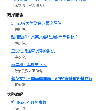
（宋鎮照／程志瀚★）
兩岸關係
5．20後大陸對台政策之評估
（楊開煌）
越描越綠、蔡英文要啟動兩岸新對抗？
（陳建仲）
皇民化與經濟規律的對決
（李家泉）
兩岸和平與歷史正義
（政治受難人互助會）
蔡英文打不開兩岸僵局，APEC宋楚瑜恐難成行
（花俊雄）
大陸政經
杭州G20的政經意義
（薛中鼎）