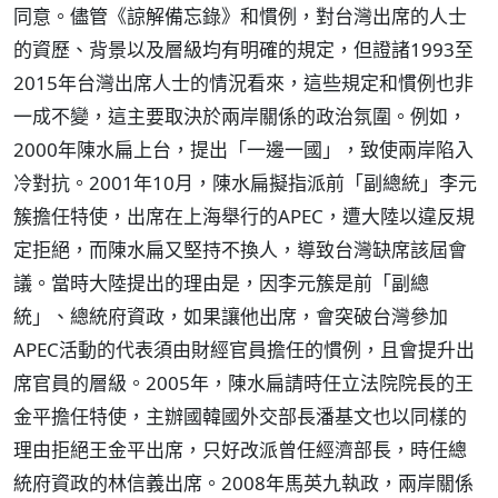
同意。儘管《諒解備忘錄》和慣例，對台灣出席的人士
的資歷、背景以及層級均有明確的規定，但證諸1993至
2015年台灣出席人士的情況看來，這些規定和慣例也非
一成不變，這主要取決於兩岸關係的政治氛圍。例如，
2000年陳水扁上台，提出「一邊一國」，致使兩岸陷入
冷對抗。2001年10月，陳水扁擬指派前「副總統」李元
簇擔任特使，出席在上海舉行的APEC，遭大陸以違反規
定拒絕，而陳水扁又堅持不換人，導致台灣缺席該屆會
議。當時大陸提出的理由是，因李元簇是前「副總
統」、總統府資政，如果讓他出席，會突破台灣參加
APEC活動的代表須由財經官員擔任的慣例，且會提升出
席官員的層級。2005年，陳水扁請時任立法院院長的王
金平擔任特使，主辦國韓國外交部長潘基文也以同樣的
理由拒絕王金平出席，只好改派曾任經濟部長，時任總
統府資政的林信義出席。2008年馬英九執政，兩岸關係