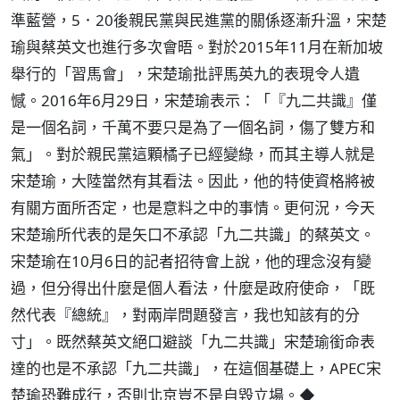
準藍營，5．20後親民黨與民進黨的關係逐漸升溫，宋楚
瑜與蔡英文也進行多次會晤。對於2015年11月在新加坡
舉行的「習馬會」，宋楚瑜批評馬英九的表現令人遺
憾。2016年6月29日，宋楚瑜表示：「『九二共識』僅
是一個名詞，千萬不要只是為了一個名詞，傷了雙方和
氣」。對於親民黨這顆橘子已經變綠，而其主導人就是
宋楚瑜，大陸當然有其看法。因此，他的特使資格將被
有關方面所否定，也是意料之中的事情。更何況，今天
宋楚瑜所代表的是矢口不承認「九二共識」的蔡英文。
宋楚瑜在10月6日的記者招待會上說，他的理念沒有變
過，但分得出什麼是個人看法，什麼是政府使命，「既
然代表『總統』，對兩岸問題發言，我也知該有的分
寸」。既然蔡英文絕口避談「九二共識」宋楚瑜銜命表
達的也是不承認「九二共識」，在這個基礎上，APEC宋
楚瑜恐難成行，否則北京豈不是自毀立場。◆