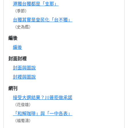
港獨台獨都是「支那」
（季節）
台獨其實是皇民化「台不獨」
（史為鑑）
編後
編後
封面封裡
封面與圖說
封裡與圖說
網刊
接受大選結果？川普拒做承諾
（花俊雄）
「和解咖啡」與「一中各表」
（福蜀濤）