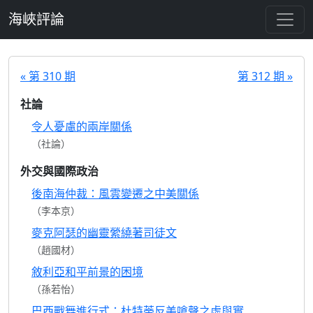
跳至主要內容
海峽評論
« 第 310 期
第 312 期 »
社論
令人憂慮的兩岸關係
（社論）
外交與國際政治
後南海仲裁：風雲變遷之中美關係
（李本京）
麥克阿瑟的幽靈縈繞著司徒文
（趙國材）
敘利亞和平前景的困境
（孫若怡）
巴西戰舞進行式：杜特蒂反美嗆聲之虛與實