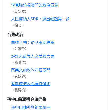
李克強訪視澳門的政治意義
（姜新立）
人民幣納入SDR，邁出崛起第一步
（徐曙）
台灣政治
曲線台獨：從制憲到釋憲
（張麟徵）
評許志雄等人之謊膠言論
（陳鵬仁）
蔡英文施政的四個罩門
（袁鶴齡）
蔡政府何故必廢特偵組
（袁從楨）
孫中山誕辰與台灣光復
孫中山精神與祖國統一