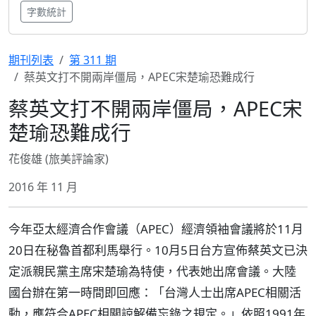
字數統計
期刊列表
第 311 期
蔡英文打不開兩岸僵局，APEC宋楚瑜恐難成行
蔡英文打不開兩岸僵局，APEC宋
楚瑜恐難成行
花俊雄 (旅美評論家)
2016 年 11 月
今年亞太經濟合作會議（APEC）經濟領袖會議將於11月
20日在秘魯首都利馬舉行。10月5日台方宣佈蔡英文已決
定派親民黨主席宋楚瑜為特使，代表她出席會議。大陸
國台辦在第一時間即回應：「台灣人士出席APEC相關活
動，應符合APEC相關諒解備忘錄之規定。」依照1991年