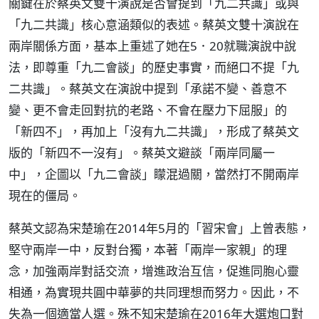
關鍵在於蔡英文雙十演說是否會提到「九二共識」或與
「九二共識」核心意涵類似的表述。蔡英文雙十演說在
兩岸關係方面，基本上重述了她在5．20就職演說中說
法，即尊重「九二會談」的歷史事實，而絕口不提「九
二共識」。蔡英文在演說中提到「承諾不變、善意不
變、更不會走回對抗的老路、不會在壓力下屈服」的
「新四不」，再加上「沒有九二共識」，形成了蔡英文
版的「新四不一沒有」。蔡英文避談「兩岸同屬一
中」，企圖以「九二會談」矇混過關，當然打不開兩岸
現在的僵局。
蔡英文認為宋楚瑜在2014年5月的「習宋會」上曾表態，
堅守兩岸一中，反對台獨，本著「兩岸一家親」的理
念，加強兩岸對話交流，增進政治互信，促進同胞心靈
相通，為實現共圓中華夢的共同理想而努力。因此，不
失為一個適當人選。殊不知宋楚瑜在2016年大選炮口對