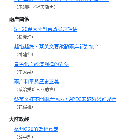
（宋鎮照／程志瀚★）
兩岸關係
5．20後大陸對台政策之評估
（楊開煌）
越描越綠、蔡英文要啟動兩岸新對抗？
（陳建仲）
皇民化與經濟規律的對決
（李家泉）
兩岸和平與歷史正義
（政治受難人互助會）
蔡英文打不開兩岸僵局，APEC宋楚瑜恐難成行
（花俊雄）
大陸政經
杭州G20的政經意義
（薛中鼎）