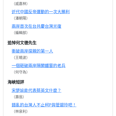
（戚嘉林）
近代中國反帝運動的一次大勝利
（潘朝陽）
兩岸首次在台共慶台灣光復
（編輯部）
追悼何文德先生
衝破兩岸探親的第一人
（王曉波）
一個砸破兩岸隔閡鐵窗的老兵
（何守為）
海峽短評
宋楚瑜能代表蔡英文什麼？
（壽翁）
錯亂的台灣人不止柯P與管碧玲吧！
（林泉利）