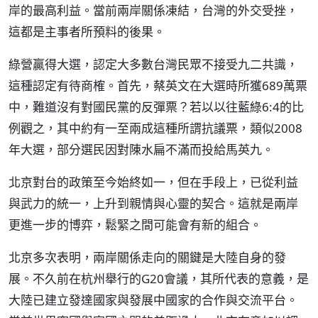
岸的最高利益。當前兩岸關係凍結，台灣的外交受挫，
這都是主事者所預料的後果。
綠營贏得大選，認定大多數台灣民眾不接受九二共識，
這種認定有待商榷。首先，蔡英文在大選時所獲689萬票
中，難道沒有對國民黨的反彈票？若以以往藍綠6:4的比
例觀之，其中約有一至兩成這種所謂抗議票，類似2008
年大選，部分選民因對陳水扁不滿而投給馬英九。
北京對台的政策至今始終如一，但在手段上，已從利益
與武力的統一，上升到親情與心靈的契合。這就是兩岸
更進一步的博弈，鬆緊之間可能會有新的組合。
北京多次表明，兩岸關係走向的關鍵是大陸自身的發
展。不久前在杭州舉行的G20會議，其所代表的意義，是
大陸已建立發達國家與發展中國家的合作與交流平台。