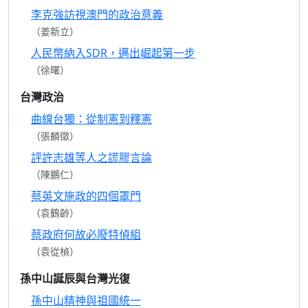
李克強訪視澳門的政治意義
（姜新立）
人民幣納入SDR，邁出崛起第一步
（徐曙）
台灣政治
曲線台獨：從制憲到釋憲
（張麟徵）
評許志雄等人之謊膠言論
（陳鵬仁）
蔡英文施政的四個罩門
（袁鶴齡）
蔡政府何故必廢特偵組
（袁從楨）
孫中山誕辰與台灣光復
孫中山精神與祖國統一