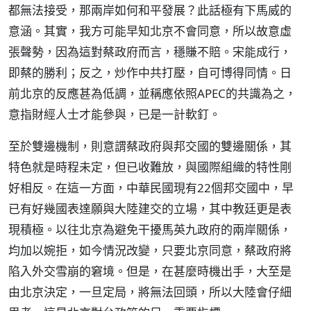
都無法接受，那兩岸如何和平發展？此話極有下馬威的
意涵。其實，我方可能早知北京不會同意，所以故意虛
張聲勢，因為這對蔡政府而言，穩賺不賠。宋能成行，
即蔡的勝利；反之，炒作中共打壓，自可博得同情。日
前北京的反應甚為低調，並稱應依照APEC的共識為之，
意指財經人士才能參與，已是一計軟釘。
至於雙邊機制，則意謂蔡政府與邦交國的雙邊關係，其
特色就是時程未定，但已收難放，與國際組織的特性剛
好相反。在這一方面，中華民國現有22個邦交國中，早
已有好幾國表達願與大陸建交的立場，其中教廷更是表
現積極。以往北京為避免干擾馬英九政府的兩岸關係，
均加以婉拒，如今情況改變，只要北京同意，蔡政府將
陷入外交雪崩的窘境。但是，在甚麼時機出手，大至是
由北京決定，一旦定局，將無法回頭，所以大陸會仔細