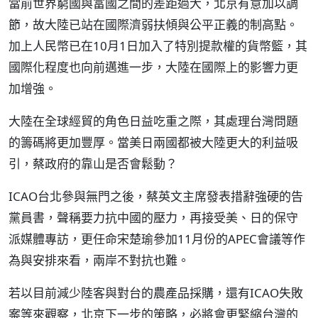
當前世界窮國與富國之間的差距過大，北京有意加以調
節，故大陸已站在國際濟弱扶傾與公平正義的制高點。
加上人民幣已在10月1日加入了特別提款權的貨幣籃，其
國際化程度也向前邁進一步，大陸在國際上的影響力更
加增強。
大陸在全球經貿的角色日益吃重之際，其處理台灣問題
的籌碼將更加豐厚。當美日兩國都被大陸更大的利益吸
引，蔡政府的靠山是否會鬆動？
ICAO台北參與無門之後，蔡英文主席發表措辭強硬的告
黨員書，聲稱要力抗中國的壓力，再接受美、日的保守
派媒體專訪，更任命宋楚瑜參加11月份的APEC會議等作
為與安排來看，兩岸不對抗也難。
若以目前減少陸客與對台的農產品採購，還有ICAO失敗
案等來觀察，北京下一步的策略，必將會更緊縮台灣的