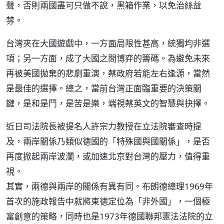
聲，否則兩國盡可只做不說，黑箱作業，以免治絲益
棼。
台灣夾在大國遊戲中，一方面局限性甚高，統獨均非選
項；另一方面，成了大國之間博弈的籌碼。為避免未來
再被美國拋棄的悲劇重演，蔡政府若能左右逢源，當然
是最佳的選擇。總之，當前台灣正面臨重要的決策關
鍵，是和是鬥，是苦是樂，端視蔡英文的智慧與抉擇。
近日司法院長被提名人許宗力教授在立法院審查時提
及，兩岸關係乃類似德國的「特殊國與國關係」，是否
再度掀起兩岸波瀾，或加速北京對台灣的壓力，值得重
視。
其實，兩德與兩岸的關係有異有同。布朗德總理1969年
首次的施政報告中就將東德定位為「非外國」，一個極
富創意的策略，同時也是1973年德國聯邦憲法法院的立