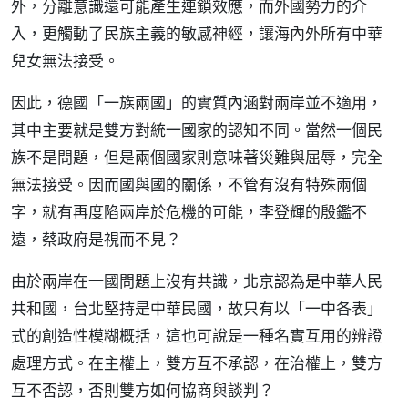
外，分離意識還可能產生連鎖效應，而外國勢力的介
入，更觸動了民族主義的敏感神經，讓海內外所有中華
兒女無法接受。
因此，德國「一族兩國」的實質內涵對兩岸並不適用，
其中主要就是雙方對統一國家的認知不同。當然一個民
族不是問題，但是兩個國家則意味著災難與屈辱，完全
無法接受。因而國與國的關係，不管有沒有特殊兩個
字，就有再度陷兩岸於危機的可能，李登輝的殷鑑不
遠，蔡政府是視而不見？
由於兩岸在一國問題上沒有共識，北京認為是中華人民
共和國，台北堅持是中華民國，故只有以「一中各表」
式的創造性模糊概括，這也可說是一種名實互用的辨證
處理方式。在主權上，雙方互不承認，在治權上，雙方
互不否認，否則雙方如何協商與談判？