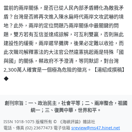
當前的兩岸關係，是否已從人民內部矛盾轉化為敵我矛
盾？台灣是否將再次進入陳水扁時代兩岸文攻武嚇的境
地？此外，兩岸的定位問題乃兩岸關係中最關鍵的問
題，雙方若有互信並達成諒解，可互利雙贏，否則無此
建設性的緩衝，兩岸遲早攤牌，後果必定難以收拾，而
此次職司解釋憲法的大法官公然違憲挑起兩是特殊「國
與國」的關係，蔡政府不予澄清，等同默認，對台灣
2,300萬人確實是一個極為危險的徵兆。【湯紹成撰稿】
◆
創刊宗旨：一、政治民主，社會平等；二、兩岸整合，祖國
統一；三、復興中華，世界和平。
ISSN 1018-1075 版權所有 © 《海峽評論》雜誌社
電話、傳真 (02) 23677473 電子信箱
sreview@ms47.hinet.net