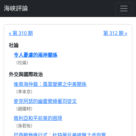
跳至主要內容
海峽評論
« 第 310 期
第 312 期 »
社論
令人憂慮的兩岸關係
（社論）
外交與國際政治
後南海仲裁：風雲變遷之中美關係
（李本京）
麥克阿瑟的幽靈縈繞著司徒文
（趙國材）
敘利亞和平前景的困境
（孫若怡）
巴西戰舞進行式：杜特蒂反美嗆聲之虛與實