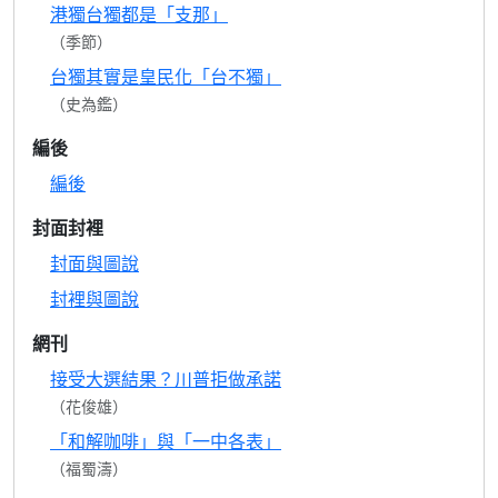
港獨台獨都是「支那」
（季節）
台獨其實是皇民化「台不獨」
（史為鑑）
編後
編後
封面封裡
封面與圖說
封裡與圖說
網刊
接受大選結果？川普拒做承諾
（花俊雄）
「和解咖啡」與「一中各表」
（福蜀濤）