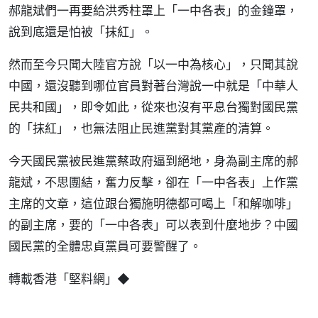
郝龍斌們一再要給洪秀柱罩上「一中各表」的金鐘罩，
說到底還是怕被「抹紅」。
然而至今只聞大陸官方說「以一中為核心」，只聞其說
中國，還沒聽到哪位官員對著台灣說一中就是「中華人
民共和國」，即令如此，從來也沒有平息台獨對國民黨
的「抹紅」，也無法阻止民進黨對其黨產的清算。
今天國民黨被民進黨蔡政府逼到絕地，身為副主席的郝
龍斌，不思團結，奮力反擊，卻在「一中各表」上作黨
主席的文章，這位跟台獨施明德都可喝上「和解咖啡」
的副主席，要的「一中各表」可以表到什麼地步？中國
國民黨的全體忠貞黨員可要警醒了。
◆
轉載香港「堅料網」