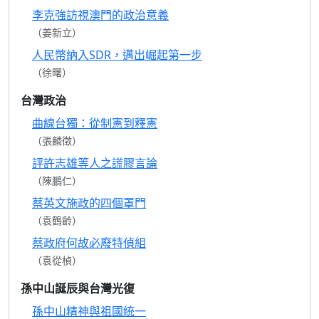
李克強訪視澳門的政治意義
（姜新立）
人民幣納入SDR，邁出崛起第一步
（徐曙）
台灣政治
曲線台獨：從制憲到釋憲
（張麟徵）
評許志雄等人之謊膠言論
（陳鵬仁）
蔡英文施政的四個罩門
（袁鶴齡）
蔡政府何故必廢特偵組
（袁從楨）
孫中山誕辰與台灣光復
孫中山精神與祖國統一