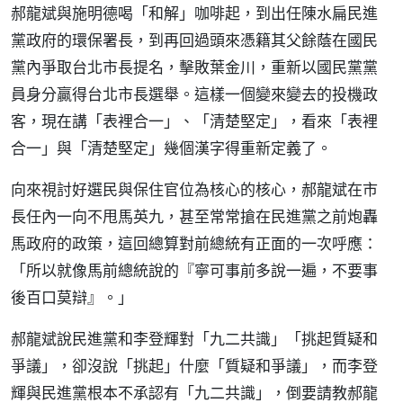
郝龍斌與施明德喝「和解」咖啡起，到出任陳水扁民進
黨政府的環保署長，到再回過頭來憑籍其父餘蔭在國民
黨內爭取台北市長提名，擊敗葉金川，重新以國民黨黨
員身分贏得台北市長選舉。這樣一個變來變去的投機政
客，現在講「表裡合一」、「清楚堅定」，看來「表裡
合一」與「清楚堅定」幾個漢字得重新定義了。
向來視討好選民與保住官位為核心的核心，郝龍斌在市
長任內一向不甩馬英九，甚至常常搶在民進黨之前炮轟
馬政府的政策，這回總算對前總統有正面的一次呼應：
「所以就像馬前總統說的『寧可事前多說一遍，不要事
後百口莫辯』。」
郝龍斌說民進黨和李登輝對「九二共識」「挑起質疑和
爭議」，卻沒說「挑起」什麼「質疑和爭議」，而李登
輝與民進黨根本不承認有「九二共識」，倒要請教郝龍