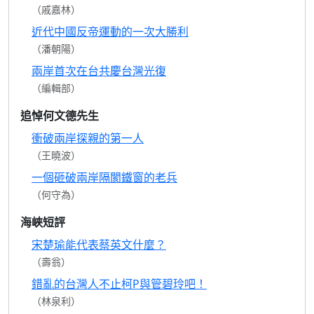
（戚嘉林）
近代中國反帝運動的一次大勝利
（潘朝陽）
兩岸首次在台共慶台灣光復
（編輯部）
追悼何文德先生
衝破兩岸探親的第一人
（王曉波）
一個砸破兩岸隔閡鐵窗的老兵
（何守為）
海峽短評
宋楚瑜能代表蔡英文什麼？
（壽翁）
錯亂的台灣人不止柯P與管碧玲吧！
（林泉利）