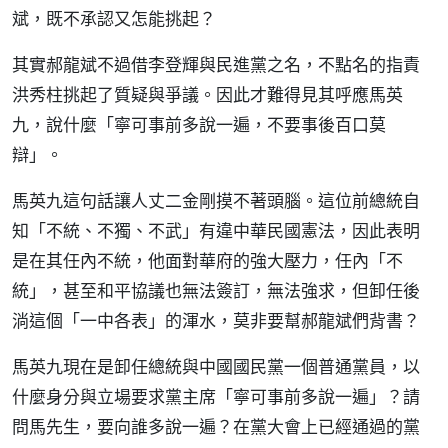
斌，既不承認又怎能挑起？
其實郝龍斌不過借李登輝與民進黨之名，不點名的指責
洪秀柱挑起了質疑與爭議。因此才難得見其呼應馬英
九，說什麼「寧可事前多說一遍，不要事後百口莫
辯」。
馬英九這句話讓人丈二金剛摸不著頭腦。這位前總統自
知「不統、不獨、不武」有違中華民國憲法，因此表明
是在其任內不統，他面對華府的強大壓力，任內「不
統」，甚至和平協議也無法簽訂，無法強求，但卸任後
淌這個「一中各表」的渾水，莫非要幫郝龍斌們背書？
馬英九現在是卸任總統與中國國民黨一個普通黨員，以
什麼身分與立場要求黨主席「寧可事前多說一遍」？請
問馬先生，要向誰多說一遍？在黨大會上已經通過的黨