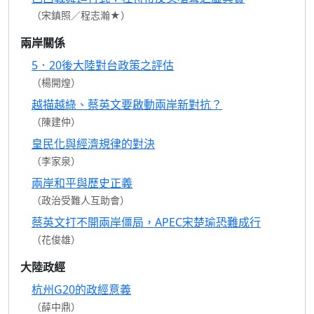
（宋鎮照／程志瀚★）
兩岸關係
5．20後大陸對台政策之評估
（楊開煌）
越描越綠、蔡英文要啟動兩岸新對抗？
（陳建仲）
皇民化與經濟規律的對決
（李家泉）
兩岸和平與歷史正義
（政治受難人互助會）
蔡英文打不開兩岸僵局，APEC宋楚瑜恐難成行
（花俊雄）
大陸政經
杭州G20的政經意義
（薛中鼎）