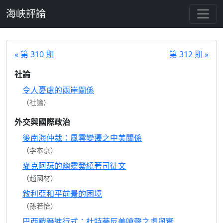
跳至主要內容
海峽評論
« 第 310 期
第 312 期 »
社論
令人憂慮的兩岸關係
（社論）
外交與國際政治
後南海仲裁：風雲變遷之中美關係
（李本京）
麥克阿瑟的幽靈縈繞著司徒文
（趙國材）
敘利亞和平前景的困境
（孫若怡）
巴西戰舞進行式：杜特蒂反美嗆聲之虛與實