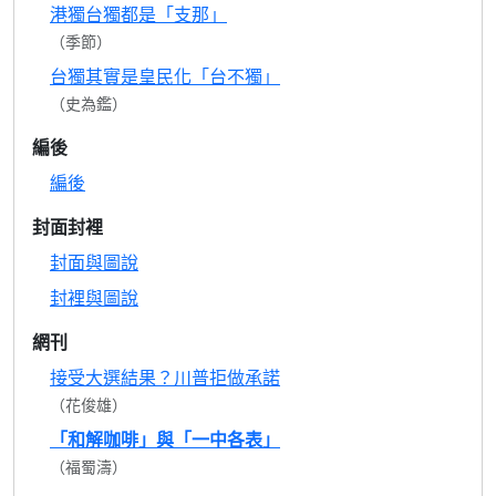
港獨台獨都是「支那」
（季節）
台獨其實是皇民化「台不獨」
（史為鑑）
編後
編後
封面封裡
封面與圖說
封裡與圖說
網刊
接受大選結果？川普拒做承諾
（花俊雄）
「和解咖啡」與「一中各表」
（福蜀濤）