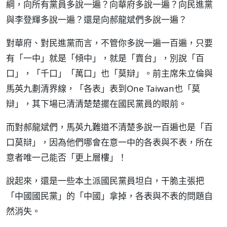
綱，向所有黨員多說一遍？向華府多說一遍？向民進黨
與李登輝多說一遍？還是向郝龍斌們多說一遍？
對華府、對民進黨而言，不管你多說一遍一百遍，只要
有「一中」就是「傾中」，就是「賣台」，別說「百
口」，「千口」「萬口」也「莫辯」。前主席朱立倫與
馬英九劃清界線，「各表」表到One Taiwan也「莫
辯」，其下場已清清楚楚擺在國民黨員的眼前。
而對郝龍斌們，馬英九難道不清楚多說一百遍也是「百
口莫辯」，因為他們哪會在意一中的各表與不表，所在
意者唯一己能否「更上層樓」！
說起來，還是一些本土派國民黨員坦白，干脆主張把
「中國國民黨」的「中國」拿掉，各表與不表的問題自
然消失。