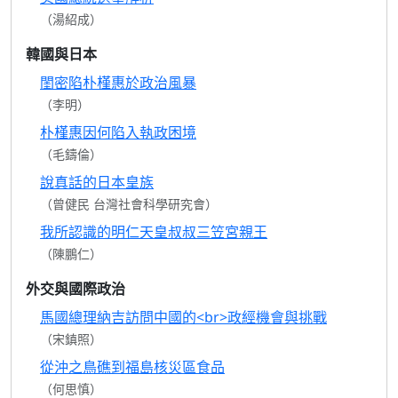
（湯紹成）
韓國與日本
閨密陷朴槿惠於政治風暴
（李明）
朴槿惠因何陷入執政困境
（毛鑄倫）
說真話的日本皇族
（曾健民 台灣社會科學研究會）
我所認識的明仁天皇叔叔三笠宮親王
（陳鵬仁）
外交與國際政治
馬國總理納吉訪問中國的<br>政經機會與挑戰
（宋鎮照）
從沖之鳥礁到福島核災區食品
（何思慎）