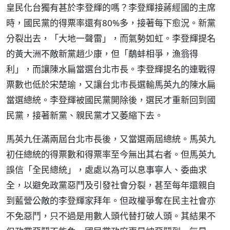
皇民化台獨有甚於李登輝的嗎？李登輝接蔣經國的主席
時，國民黨的得票率還有80%多，接著每下愈況。新黨
分裂出去，「大地一聲雷」，而氣勢如虹。李登輝提名
的黃大洲不敵新黨趙少康，但「鷸蚌相爭，漁翁得
利」，而讓陳水扁當選台北市長。李登輝提名的連戰得
票數也低於宋楚瑜，又讓台北市長選輸馬英九的陳水扁
當選總統。李登輝被國民黨開除後，選民才重新回到國
民黨，接著新黨、親民黨才又萎縮下去。
馬英九任滿兩屆台北市長後，又當選兩屆總統。馬英九
初任總統的得票數和得票率至今無出其右者。但馬英九
誤信「全民總統」，處處以為可以息事寧人、委曲求
全，以避免政黨惡鬥及引發社會分裂，甚至每年還親自
到藍營公敵的李登輝家拜年。但政權爭奪在民主社會亦
不免惡鬥，只不過是用數人頭代替打破人頭。其結果不