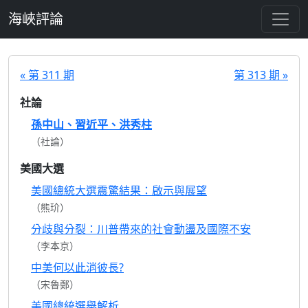
跳至主要內容
海峽評論
« 第 311 期
第 313 期 »
社論
孫中山、習近平、洪秀柱
（社論）
美國大選
美國總統大選震驚結果：啟示與展望
（熊玠）
分歧與分裂：川普帶來的社會動盪及國際不安
（李本京）
中美何以此消彼長?
（宋魯鄭）
美國總統選舉解析