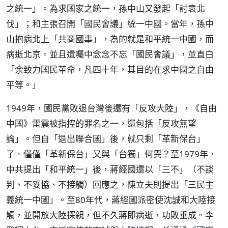
之統一」。為求國家之統一，孫中山又發起「討袁北
伐」；和主張召開「國民會議」統一中國。當年，孫中
山抱病北上「共商國事」，為的就是和平統一中國，而
病逝北京。並且遺囑中念念不忘「國民會議」，並直白
「余致力國民革命，凡四十年，其目的在求中國之自由
平等。」
1949年，國民黨敗退台灣後還有「反攻大陸」，《自由
中國》雷震被指控的罪名之一，還包括「反攻無望
論」。但自「退出聯合國」後，就只剩「革新保台」
了。僅僅「革新保台」又與「台獨」何異？至1979年，
中共提出「和平統一」後，蔣經國還以「三不」（不談
判、不妥協、不接觸）回應之，陳立夫則提出「三民主
義統一中國」。至80年代，蔣經國派密使沈誠和大陸接
觸，並開放大陸探親，但不久蔣即病逝，功敗垂成。李