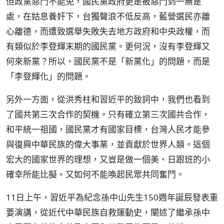
但政黨惡鬥不能免，國民黨政府更是被惡鬥到一無是
處，在姑息養奸下，台獨聲浪不低反高，藍營選民亦離
心離德，而遭致選舉失敗失去地方政府和中央政權，而
有類似於李登輝末期的國民黨。更何況，沒有李登輝又
何來新黨？所以，國民黨不是「新黨化」的問題，而是
「李登輝化」的問題。
另外一方面，從洪秀柱和習近平的致詞中，我們也看到
了國共第三次合作的契機。只有確立第三次國共合作，
和平統一祖國，國民黨才有國家目標，台灣人民才能參
與復興中華民族的偉大事業，並貢獻於世界人類。這個
宏大的國家世界的理想，又豈是做一個美、日跟班的小
確幸所能比擬。又如何不能喚起民眾共同奮鬥。
11日上午，習近平為紀念孫中山先生150週年誕辰發表重
要演講，從近代中華民族自救運動史，闡述了繼承孫中