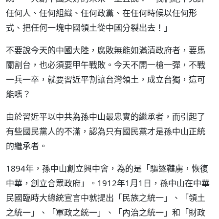
任何人、任何組織、任何政黨、在任何時候以任何形
式、把任何一塊中國領土從中國分裂出去！」
不要說今天的中國大陸，腐敗無能如滿清政府者，要馬
關割台，也必須要甲午戰敗。今天不開一槍一彈，不戰
一兵一卒，就要習近平割讓台灣領土，成立台獨，這可
能嗎？
由於習近平以中共為孫中山最忠實的繼承者，而引起了
有些國民黨人的不滿，認為只有國民黨才是孫中山正統
的繼承者。
1894年，孫中山創立興中會，為的是「驅逐韃虜，恢復
中華，創立合眾政府」。1912年1月1日，孫中山在中華
民國臨時大總統宣言中就提出「民族之統一」、「領土
之統一」、「軍政之統一」、「內治之統一」和「財政