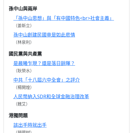
孫中山與兩岸
「孫中山思想」與「有中國特色<br>社會主義」
（姜新立）
孫中山創建民國竟是如此悲情
（林泉利）
國民黨與共產黨
是晨曦乍現？還是落日餘暉？
（耿榮水）
中共「十八屆六中全會」之評介
（楊開煌）
人民幣納入SDR和全球金融治理改革
（魏艾）
港獨問題
該出手時就出手
（趙國材）