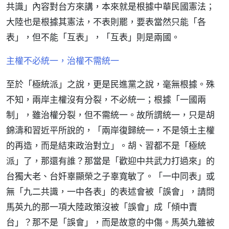
共識」內容對台方來講，本來就是根據中華民國憲法；
大陸也是根據其憲法，不表則罷，要表當然只能「各
表」，但不能「互表」，「互表」則是兩國。
主權不必統一，治權不需統一
至於「極統派」之說，更是民進黨之說，毫無根據。殊
不知，兩岸主權沒有分裂，不必統一；根據「一國兩
制」，雖治權分裂，但不需統一。故所謂統一，只是胡
錦濤和習近平所說的，「兩岸復歸統一，不是領土主權
的再造，而是結束政治對立」。胡、習都不是「極統
派」了，那還有誰？那當是「歡迎中共武力打過來」的
台獨大老、台奸辜顯榮之子辜寬敏了。「一中同表」或
無「九二共識，一中各表」的表述會被「誤會」，請問
馬英九的那一項大陸政策沒被「誤會」成「傾中賣
台」？那不是「誤會」，而是故意的中傷。馬英九雖被