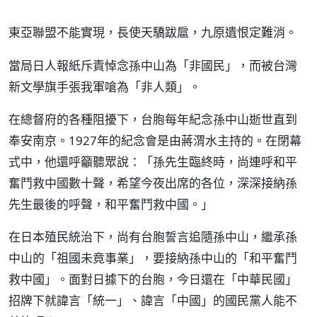
東亞聯盟不能實現，長使天驕跋扈，九原遺恨定難消。
當局日人報紙斥責悼念孫中山為「非國民」，而被台灣
新文學旗手張我軍嗆為「非人類」。
在總督府的各種阻擾下，台胞每年紀念孫中山逝世直到
奉安南京。1927年的紀念會是由蔣渭水主持的。在閉幕
式中，他還呼籲聽眾說：「孫先生臨終時，尚連呼和平
奮鬥救中國數十聲，希望今夜出席的各位，深深接納孫
先生最後的呼聲，和平奮鬥救中國。」
在日本殖民統治下，尚有台胞誓言追隨孫中山，繼承孫
中山的「祖國未竟事業」，要接納孫中山的「和平奮鬥
救中國」。面對日據下的台胞，今日還在「中華民國」
招牌下就諱言「統一」、諱言「中國」的國民黨人能不