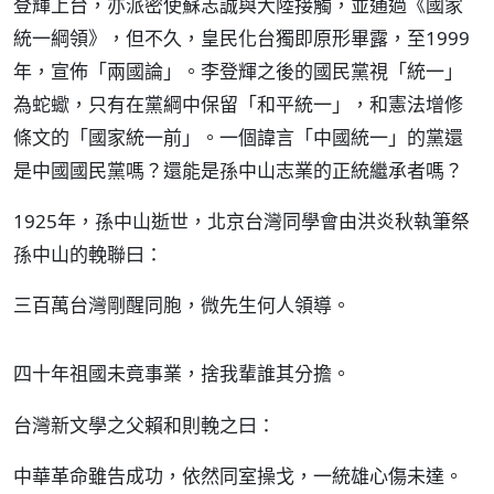
登輝上台，亦派密使蘇志誠與大陸接觸，並通過《國家
統一綱領》，但不久，皇民化台獨即原形畢露，至1999
年，宣佈「兩國論」。李登輝之後的國民黨視「統一」
為蛇蠍，只有在黨綱中保留「和平統一」，和憲法增修
條文的「國家統一前」。一個諱言「中國統一」的黨還
是中國國民黨嗎？還能是孫中山志業的正統繼承者嗎？
1925年，孫中山逝世，北京台灣同學會由洪炎秋執筆祭
孫中山的輓聯曰：
三百萬台灣剛醒同胞，微先生何人領導。
四十年祖國未竟事業，捨我輩誰其分擔。
台灣新文學之父賴和則輓之曰：
中華革命雖告成功，依然同室操戈，一統雄心傷未達。