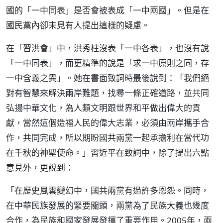
國的「一中同表」是否會被表成「一中兩國」。但是在
國民黨內卻未見有人提出這樣的疑慮。
在「習洪會」中，洪秀柱沒表「一中各表」，也沒有說
「一中同表」，而更精準的說是「求一中原則之同，存
一中含義之異」。她在書面致詞時最後說到：「我們絕
對有智慧來解決兩岸難題，找尋一條正確道路，並共同
弘揚中華文化，為人類文明跟世界和平做出偉大的貢
獻，當然這個造福人民的偉大志業，必須由兩岸攜手合
作，共同完成，所以期盼國共兩黨一起承擔利在當代功
在千秋的神聖使命。」習近平在致詞中，除了提出六點
意見外，更說到：
「在歷史風雲變幻中，國共兩黨有過許多恩怨。同時，
在中華民族發展的緊要關頭，兩黨為了民族大義也幾度
合作，為民族和國家發展發揮了重要作用。2005年，兩