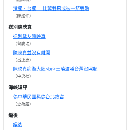
港獨、台獨──比翼雙飛或被一箭雙鵰
（陳建仲）
送別陳映真
送別摯友陳映真
（曾慶瑞）
陳映真並沒有離開
（呂正惠）
陳映真病逝大陸<br>王曉波嘆台灣沒照顧
（中央社）
海峽短評
偽中華民國與偽台北故宮
（史為鑑）
編後
編後