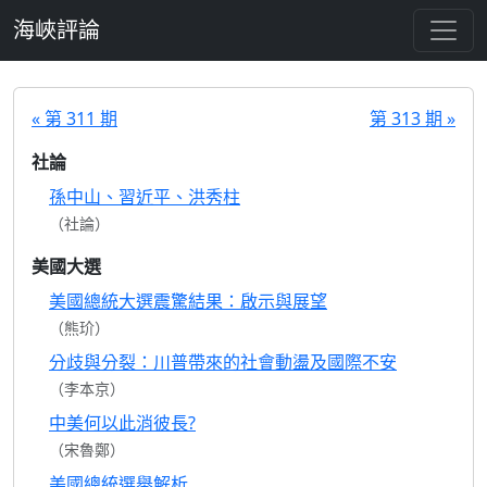
跳至主要內容
海峽評論
« 第 311 期
第 313 期 »
社論
孫中山、習近平、洪秀柱
（社論）
美國大選
美國總統大選震驚結果：啟示與展望
（熊玠）
分歧與分裂：川普帶來的社會動盪及國際不安
（李本京）
中美何以此消彼長?
（宋魯鄭）
美國總統選舉解析