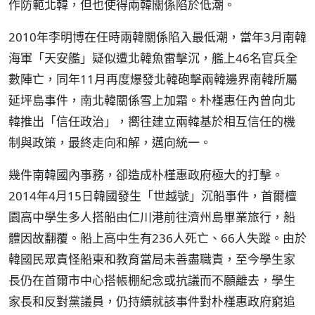
作防範北韓，但也使得兩韓關係陷於低潮。
2010年李明博在任時兩韓關係陷入最低潮，當年3月南韓
海軍「天安艦」疑似遭北韓魚雷擊沉，艦上46名官兵全
數陣亡，同年11月再度爆發北韓砲擊兩韓邊界南韓所屬
延坪島事件，南北韓關係雪上加霜。朴槿惠任內曾向北
韓推出「信任政治」，嚮往建立兩韓基於相互信任的機
制與政策，最終走向和解，邁向統一。
幾件南韓國內事務，卻造成朴槿惠政府極大的打擊。
2014年4月15日韓國發生「世越號」沉船事件，首爾檀
園高中學生多人搭船由仁川港前往濟州島畢業旅行，船
體因故翻覆。船上高中生有236人死亡、66人失蹤。由於
韓國民眾責怪船東和教育當局未善盡職責，至今學生家
長仍在首爾市中心搭帳棚紀念或抗議而不願離去，學生
家長和反對黨議員，仍持續就該事件對朴槿惠政府窮追