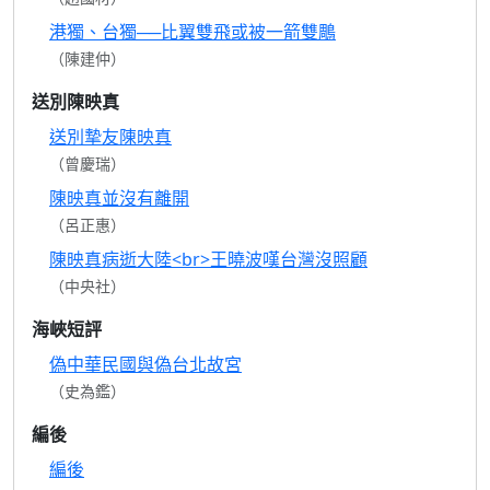
港獨、台獨──比翼雙飛或被一箭雙鵰
（陳建仲）
送別陳映真
送別摯友陳映真
（曾慶瑞）
陳映真並沒有離開
（呂正惠）
陳映真病逝大陸<br>王曉波嘆台灣沒照顧
（中央社）
海峽短評
偽中華民國與偽台北故宮
（史為鑑）
編後
編後