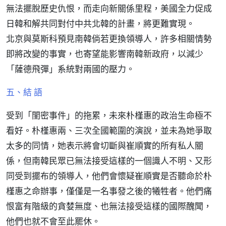
無法擺脫歷史仇恨，而走向新關係里程，美國全力促成
日韓和解共同對付中共北韓的計畫，將更難實現。
北京與莫斯科預見南韓倘若更換領導人，許多相關情勢
即將改變的事實，也寄望能影響南韓新政府，以減少
「薩德飛彈」系統對兩國的壓力。
五、結 語
受到「閨密事件」的拖累，未來朴槿惠的政治生命極不
看好。朴槿惠兩、三次全國範圍的演說，並未為她爭取
太多的同情，她表示將會切斷與崔順實的所有私人關
係，但南韓民眾已無法接受這樣的一個識人不明、又形
同受到擺布的領導人，他們會懷疑崔順實是否聽命於朴
槿惠之命辦事，僅僅是一名事發之後的犧牲者。他們痛
恨富有階級的貪婪無度、也無法接受這樣的國際醜聞，
他們也就不會至此罷休。