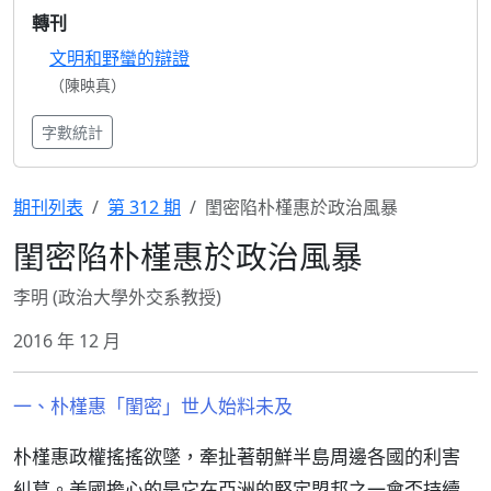
轉刊
文明和野蠻的辯證
（陳映真）
字數統計
期刊列表
第 312 期
閨密陷朴槿惠於政治風暴
閨密陷朴槿惠於政治風暴
李明 (政治大學外交系教授)
2016 年 12 月
一、朴槿惠「閨密」世人始料未及
朴槿惠政權搖搖欲墜，牽扯著朝鮮半島周邊各國的利害
糾葛。美國擔心的是它在亞洲的堅定盟邦之一會否持續