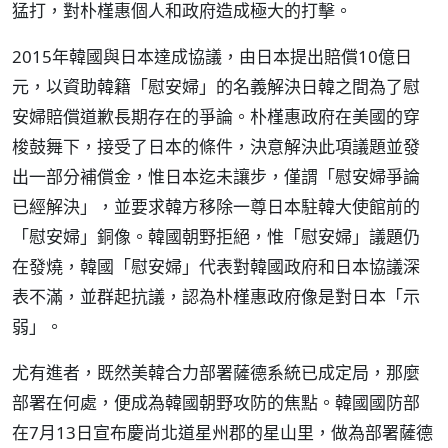
猛打，對朴槿惠個人和政府造成極大的打擊。
2015年韓國與日本達成協議，由日本提出賠償10億日
元，以資助韓籍「慰安婦」的名義解決日韓之間為了慰
安婦賠償道歉長期存在的爭論。朴槿惠政府在美國的穿
梭鼓舞下，接受了日本的條件，決意解決此項議題並發
出一部分補償金，惟日本迄未讓步，僅謂「慰安婦爭論
已經解決」，並要求韓方移除一尊日本駐韓大使館前的
「慰安婦」銅像。韓國朝野拒絕，惟「慰安婦」議題仍
在發燒，韓國「慰安婦」代表對韓國政府和日本協議深
表不滿，並群起抗議，認為朴槿惠政府像是對日本「示
弱」。
尤有進者，既然美韓合力部署薩德系統已成定局，那麼
部署在何處，便成為韓國朝野攻防的焦點。韓國國防部
在7月13日宣布慶尚北道星州郡的星山里，做為部署薩德