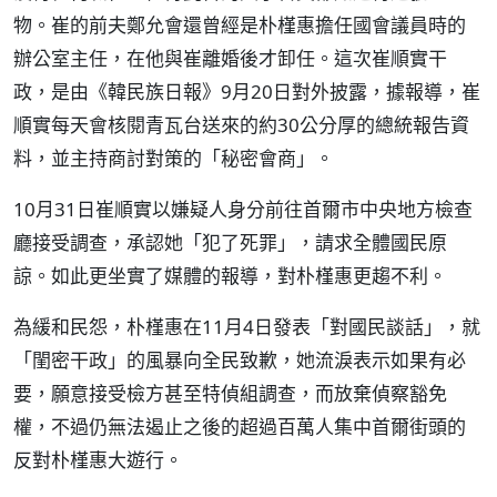
物。崔的前夫鄭允會還曾經是朴槿惠擔任國會議員時的
辦公室主任，在他與崔離婚後才卸任。這次崔順實干
政，是由《韓民族日報》9月20日對外披露，據報導，崔
順實每天會核閱青瓦台送來的約30公分厚的總統報告資
料，並主持商討對策的「秘密會商」。
10月31日崔順實以嫌疑人身分前往首爾市中央地方檢查
廳接受調查，承認她「犯了死罪」，請求全體國民原
諒。如此更坐實了媒體的報導，對朴槿惠更趨不利。
為緩和民怨，朴槿惠在11月4日發表「對國民談話」，就
「閨密干政」的風暴向全民致歉，她流淚表示如果有必
要，願意接受檢方甚至特偵組調查，而放棄偵察豁免
權，不過仍無法遏止之後的超過百萬人集中首爾街頭的
反對朴槿惠大遊行。