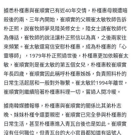
據悉朴槿惠與崔順實已有近40年交情，朴槿惠母親遭暗
殺後的兩、三年內開始，崔順實的父親崔太敏牧師告訴
朴正熙，說崔牧師夢見陸英修女士，陸女士請崔牧師代
為傳話，崔牧師的說法讓朴正熙信以為真，之後兩家往
來頻繁。崔太敏還寫信安慰朴槿惠，成為朴槿惠的「心
靈導師」，1979年朴正熙過世後，朴槿惠更加依賴崔太
敏，崔順實則是崔太敏的第五個女兒，朴槿惠較崔順實
年長四歲，崔順實因此稱呼朴槿惠姊姊，負責照料朴的
日常生活起居和一般對外聯繫。崔太敏於1994年離世，
崔順實則繼續陪著朴槿惠料理一切，嘗過人間冷暖。
據南韓媒體報導，朴槿惠與崔順實的關係比其弟朴志
晚、妹妹朴槿令還要親密，崔順實已完全參與朴槿惠的
日常生活，甚至朴槿惠進入青瓦台後也是如此。崔順實
沒有任何職位，但青瓦台的大小官員都知道有這號人