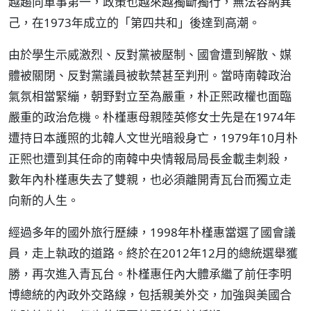
越趨向軍事第一，政策也越來越獨斷獨行，無法容納異
己，在1973年成立的「第四共和」後達到高潮。
由於學生示威激烈、反對黨被壓制、國會遭到解散、媒
體被關閉、反對黨議員被軟禁甚至判刑。當時南韓政治
氣氛相當緊繃，朝野對立至為嚴重，朴正熙政權也面臨
嚴重的政治危機。朴槿惠母親陸英修女士先是在1974年
遭持日本護照的北韓人文世光暗殺身亡，1979年10月朴
正熙也遭到其任命的南韓中央情報局局長金載圭刺殺，
數年內朴槿惠失去了雙親，也必須離開青瓦台而獨立走
向新的人生。
經過多年的國外旅行歷練，1998年朴槿惠當選了國會議
員，走上執政的道路。終於在2012年12月的總統選舉獲
勝，再次進入青瓦台。朴槿惠任內大體承繼了前任李明
博總統的內政外交路線，包括親美外交，加強與美國合