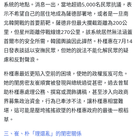
系統的地點。消息一出，當地超過5,000名民眾抗議，表
示不希望自己的居住地成為薩德部署地，或者是一旦南
北韓開戰的首要箭靶。薩德非但最大攔截距離為200公
里，但星州距離停戰線達270公里，該系統居然無法涵蓋
首爾市的安全所需，韓國輿論因此譁然。朴槿惠在7月14
日發表談話以安撫民眾，但她的說法不能化解民眾的疑
慮和反對聲浪。
朴槿惠最近更陷入空前的困境，使她的政權岌岌可危。
她的閨房密友崔順實被發現與總統過從甚密，過去曾幫
助朴槿惠處理公務、撰寫或潤飾講稿，甚至涉入向政商
界募集政治資金，行為已牽涉不法，讓朴槿惠相當難
堪，這可能是壓垮搖搖欲墜的朴槿惠政府的最後一根稻
草。
三、崔、朴「理還亂」的閨密關係