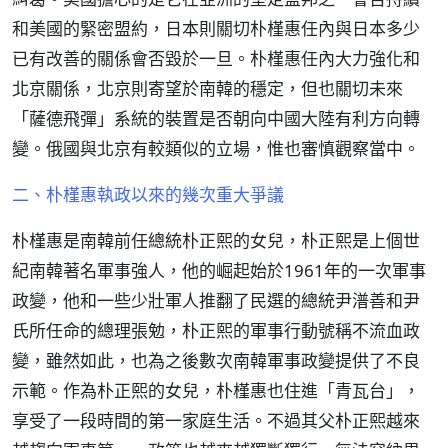
和美國的緊密盟約，日本則關切朴槿惠任內與日本多少
已有改善的關係會否毀於一旦。朴槿惠任內大力強化和
北京關係，北京則寄望於南韓的穩定，但也關切未來
「薩德飛彈」系統的裝置是否朝向中國大陸有利方向轉
變。俄國與北京有較類似的立場，惟也審慎觀察當中。
二、朴槿惠執政以來的幾次重大爭議
朴槿惠是南韓前任總統朴正熙的女兒，朴正熙是上個世
紀南韓著名軍事強人，他的崛起始於1961年的一次軍事
政變，他和一些少壯軍人推翻了民選的總統尹潽善和尹
氏所任命的總理張勉，朴正熙的軍事行動號稱不流血政
變，雖然如此，也為之後數次南韓軍事政變提供了不良
示範。作為朴正熙的女兒，朴槿惠也住進「青瓦台」，
享受了一段時間的第一家庭生活。不過其父朴正熙越來