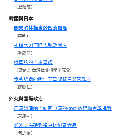
（湯紹成）
韓國與日本
閨密陷朴槿惠於政治風暴
（李明）
朴槿惠因何陷入執政困境
（毛鑄倫）
說真話的日本皇族
（曾健民 台灣社會科學研究會）
我所認識的明仁天皇叔叔三笠宮親王
（陳鵬仁）
外交與國際政治
馬國總理納吉訪問中國的<br>政經機會與挑戰
（宋鎮照）
從沖之鳥礁到福島核災區食品
（何思慎）