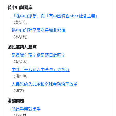
孫中山與兩岸
「孫中山思想」與「有中國特色<br>社會主義」
（姜新立）
孫中山創建民國竟是如此悲情
（林泉利）
國民黨與共產黨
是晨曦乍現？還是落日餘暉？
（耿榮水）
中共「十八屆六中全會」之評介
（楊開煌）
人民幣納入SDR和全球金融治理改革
（魏艾）
港獨問題
該出手時就出手
（趙國材）