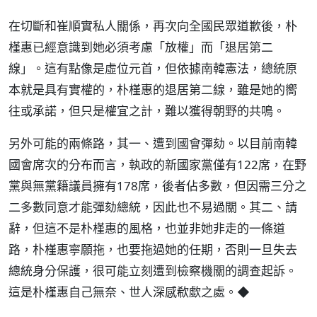
在切斷和崔順實私人關係，再次向全國民眾道歉後，朴
槿惠已經意識到她必須考慮「放權」而「退居第二
線」。這有點像是虛位元首，但依據南韓憲法，總統原
本就是具有實權的，朴槿惠的退居第二線，雖是她的嚮
往或承諾，但只是權宜之計，難以獲得朝野的共鳴。
另外可能的兩條路，其一、遭到國會彈劾。以目前南韓
國會席次的分布而言，執政的新國家黨僅有122席，在野
黨與無黨籍議員擁有178席，後者佔多數，但因需三分之
二多數同意才能彈劾總統，因此也不易過關。其二、請
辭，但這不是朴槿惠的風格，也並非她非走的一條道
路，朴槿惠寧願拖，也要拖過她的任期，否則一旦失去
總統身分保護，很可能立刻遭到檢察機關的調查起訴。
這是朴槿惠自己無奈、世人深感欷歔之處。◆