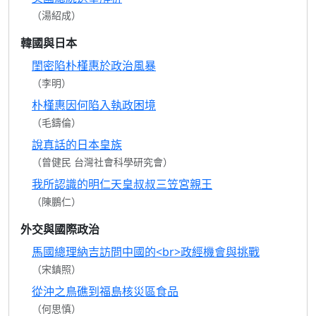
（湯紹成）
韓國與日本
閨密陷朴槿惠於政治風暴
（李明）
朴槿惠因何陷入執政困境
（毛鑄倫）
說真話的日本皇族
（曾健民 台灣社會科學研究會）
我所認識的明仁天皇叔叔三笠宮親王
（陳鵬仁）
外交與國際政治
馬國總理納吉訪問中國的<br>政經機會與挑戰
（宋鎮照）
從沖之鳥礁到福島核災區食品
（何思慎）