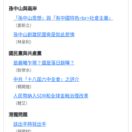
孫中山與兩岸
「孫中山思想」與「有中國特色<br>社會主義」
（姜新立）
孫中山創建民國竟是如此悲情
（林泉利）
國民黨與共產黨
是晨曦乍現？還是落日餘暉？
（耿榮水）
中共「十八屆六中全會」之評介
（楊開煌）
人民幣納入SDR和全球金融治理改革
（魏艾）
港獨問題
該出手時就出手
（趙國材）