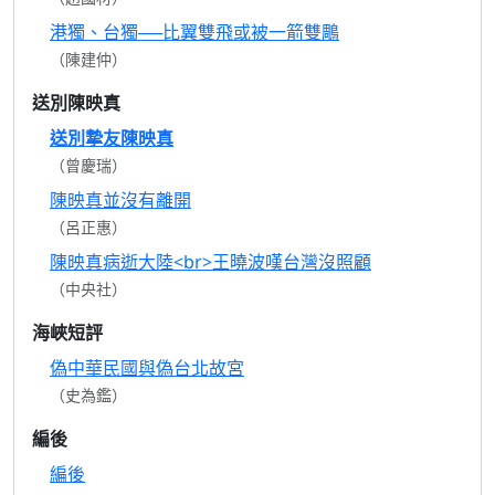
港獨、台獨──比翼雙飛或被一箭雙鵰
（陳建仲）
送別陳映真
送別摯友陳映真
（曾慶瑞）
陳映真並沒有離開
（呂正惠）
陳映真病逝大陸<br>王曉波嘆台灣沒照顧
（中央社）
海峽短評
偽中華民國與偽台北故宮
（史為鑑）
編後
編後