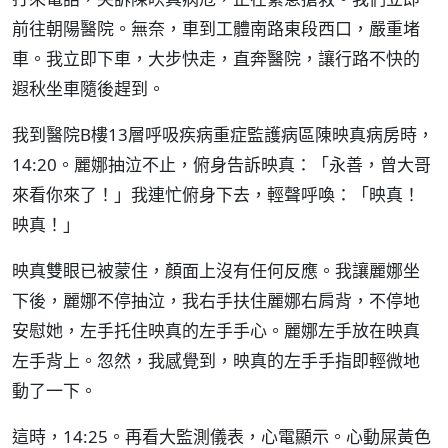
前往朝陽醫院。無奈，車到工體南路東段西口，嚴重堵
車。我立即下車，大步快走，直奔醫院，讓行路不快的
遐秋坐車隨後趕到。
我到醫院B樓13層呼吸疾病重症監護病區陳映真病房時，
14:20。麗娜抽泣不止，俯身告訴映真：「永善，曾大哥
來看你來了！」我連忙俯身下去，輕聲呼喚：「映真！
映真！」
映真雙眼已被蒙住，顏面上沒有任何反應。我讓麗娜坐
下後，麗娜不停抽泣，我右手扶住麗娜右肩背，不停地
安慰她，左手托住映真的左手手心。麗娜左手放在映真
左手背上。忽然，我感覺到，映真的左手手指即輕微地
動了一下。
這時，14:25。再看大監測儀表，心電顯示。心動屎黃色