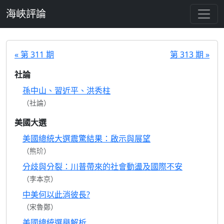
跳至主要內容
海峽評論
« 第 311 期
第 313 期 »
社論
孫中山、習近平、洪秀柱
（社論）
美國大選
美國總統大選震驚結果：啟示與展望
（熊玠）
分歧與分裂：川普帶來的社會動盪及國際不安
（李本京）
中美何以此消彼長?
（宋魯鄭）
美國總統選舉解析