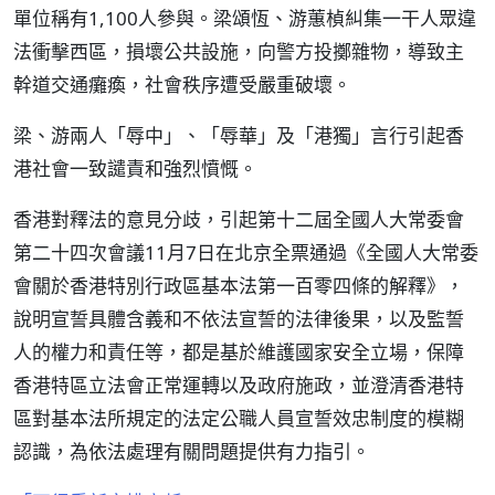
單位稱有1,100人參與。梁頌恆、游蕙楨糾集一干人眾違
法衝擊西區，損壞公共設施，向警方投擲雜物，導致主
幹道交通癱瘓，社會秩序遭受嚴重破壞。
梁、游兩人「辱中」、「辱華」及「港獨」言行引起香
港社會一致譴責和強烈憤慨。
香港對釋法的意見分歧，引起第十二屆全國人大常委會
第二十四次會議11月7日在北京全票通過《全國人大常委
會關於香港特別行政區基本法第一百零四條的解釋》，
說明宣誓具體含義和不依法宣誓的法律後果，以及監誓
人的權力和責任等，都是基於維護國家安全立場，保障
香港特區立法會正常運轉以及政府施政，並澄清香港特
區對基本法所規定的法定公職人員宣誓效忠制度的模糊
認識，為依法處理有關問題提供有力指引。