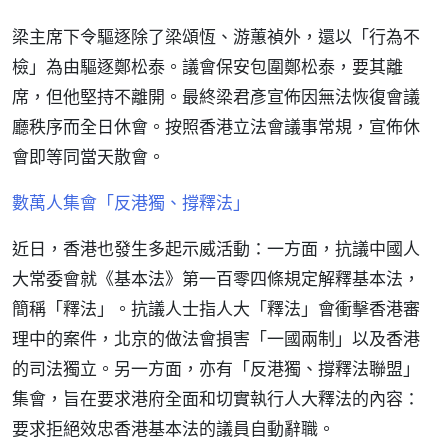
梁主席下令驅逐除了梁頌恆、游蕙禎外，還以「行為不
檢」為由驅逐鄭松泰。議會保安包圍鄭松泰，要其離
席，但他堅持不離開。最終梁君彥宣佈因無法恢復會議
廳秩序而全日休會。按照香港立法會議事常規，宣佈休
會即等同當天散會。
數萬人集會「反港獨、撐釋法」
近日，香港也發生多起示威活動：一方面，抗議中國人
大常委會就《基本法》第一百零四條規定解釋基本法，
簡稱「釋法」。抗議人士指人大「釋法」會衝擊香港審
理中的案件，北京的做法會損害「一國兩制」以及香港
的司法獨立。另一方面，亦有「反港獨、撐釋法聯盟」
集會，旨在要求港府全面和切實執行人大釋法的內容：
要求拒絕效忠香港基本法的議員自動辭職。