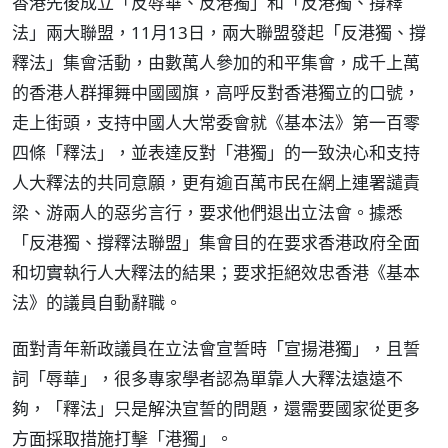
香港先後成立「反辱華、反港獨」和「反港獨、撐釋
法」兩大聯盟，11月13日，兩大聯盟發起「反港獨、撐
釋法」集會活動，由數萬人參加的和平集會，成千上萬
的香港人群揮舞中國國旗，高呼反對香港獨立的口號，
走上街頭，支持中國人大常委會就《基本法》第一百零
四條「釋法」，並表達反對「港獨」的一致決心和支持
人大釋法的共同意願，更有逾百萬市民在網上連署譴責
梁、游兩人的惡劣言行，要求他們退出立法會。據悉
「反港獨、撐釋法聯盟」集會目的在要求香港政府全面
和切實執行人大釋法的結果；要求拒絕效忠香港《基本
法》的議員自動辭職。
面對青年新政議員在立法會宣誓時「宣揚港獨」，且誓
詞「辱華」，很多專家學者認為單靠人大釋法遠遠不
夠，「釋法」只是解決宣誓的問題，還需要國家從更多
方面採取措施打擊「港獨」。