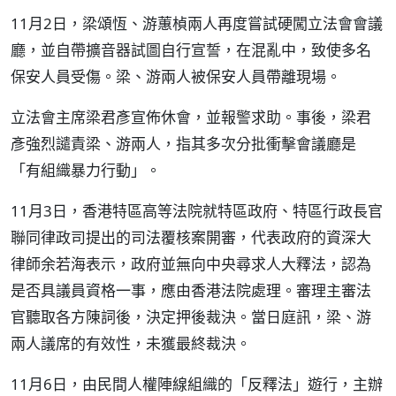
11月2日，梁頌恆、游蕙楨兩人再度嘗試硬闖立法會會議
廳，並自帶擴音器試圖自行宣誓，在混亂中，致使多名
保安人員受傷。梁、游兩人被保安人員帶離現場。
立法會主席梁君彥宣佈休會，並報警求助。事後，梁君
彥強烈譴責梁、游兩人，指其多次分批衝擊會議廳是
「有組織暴力行動」。
11月3日，香港特區高等法院就特區政府、特區行政長官
聯同律政司提出的司法覆核案開審，代表政府的資深大
律師余若海表示，政府並無向中央尋求人大釋法，認為
是否具議員資格一事，應由香港法院處理。審理主審法
官聽取各方陳詞後，決定押後裁決。當日庭訊，梁、游
兩人議席的有效性，未獲最終裁決。
11月6日，由民間人權陣線組織的「反釋法」遊行，主辦