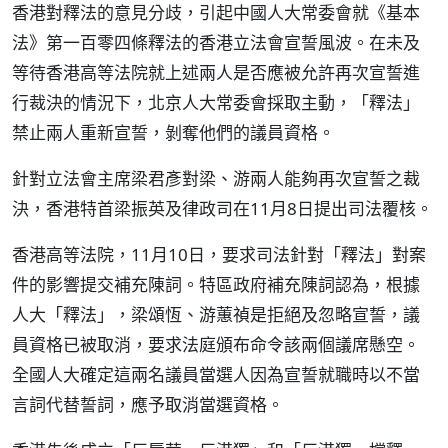
香港對釋法的意見分歧，引起中國人大常委會就《基本
法》第一百零四條釋法的香港立法會宣誓風波。在未及
等待香港高等法院就上述兩人是否應被允許再次宣誓進
行裁決的情況下，北京人大常委會採取主動，「釋法」
禁止兩人重新宣誓，剝奪他們的議員資格。
針對立法會主席梁君彥對梁、游兩人能夠再次宣誓之裁
決，香港特首梁振英及律政司在11月8日提出司法覆核。
香港高等法院，11月10日，要求司法針對「釋法」對案
件的影響提交補充陳詞。特區政府補充陳詞認為，根據
人大「釋法」，梁頌恆、游蕙禎是拒絕及忽略宣誓，議
員資格已被取消，要求法庭頒布命令該兩個議席懸空。
全國人大確定這兩名議員當選人因為宣誓就職時以不當
言詞代替誓詞，應予取消當選資格。