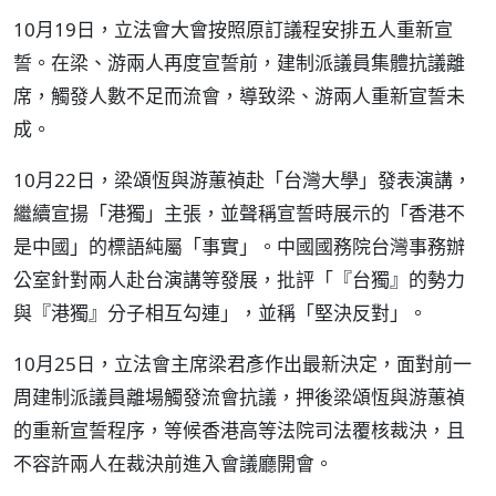
10月19日，立法會大會按照原訂議程安排五人重新宣
誓。在梁、游兩人再度宣誓前，建制派議員集體抗議離
席，觸發人數不足而流會，導致梁、游兩人重新宣誓未
成。
10月22日，梁頌恆與游蕙禎赴「台灣大學」發表演講，
繼續宣揚「港獨」主張，並聲稱宣誓時展示的「香港不
是中國」的標語純屬「事實」。中國國務院台灣事務辦
公室針對兩人赴台演講等發展，批評「『台獨』的勢力
與『港獨』分子相互勾連」，並稱「堅決反對」。
10月25日，立法會主席梁君彥作出最新決定，面對前一
周建制派議員離場觸發流會抗議，押後梁頌恆與游蕙禎
的重新宣誓程序，等候香港高等法院司法覆核裁決，且
不容許兩人在裁決前進入會議廳開會。