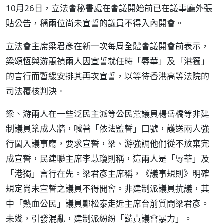
10月26日，立法會秘書處在會議開始前已在議事廳外張
貼公告，稱兩位尚未宣誓的議員不得入內開會。
立法會主席梁君彥在新一次每周全體會議開會前表示，
梁頌恆與游蕙禎兩人因宣誓就任時「辱華」及「港獨」
的言行而暫緩安排其再次宣誓，以等待香港高等法院的
司法覆核判決。
梁、游兩人在一些泛民主派等公民黨議員楊岳橋等非建
制議員築成人牆，喊著「依法監誓」口號，護送兩人強
行闖入議事廳，要求宣誓，梁、游強調他們從不放棄完
成宣誓，民建聯主席李慧瓊則稱，這兩人是「辱華」及
「港獨」言行在先。梁君彥主席稱，《議事規則》明確
規定尚未宣誓之議員不得開會。非建制派議員抗議，其
中「熱血公民」議員鄭松泰走近主席台前質問梁君彥。
未幾，引發混亂，建制派紛紛「譴責議會暴力」。