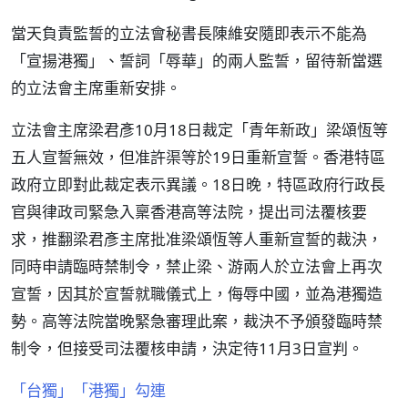
當天負責監誓的立法會秘書長陳維安隨即表示不能為
「宣揚港獨」、誓詞「辱華」的兩人監誓，留待新當選
的立法會主席重新安排。
立法會主席梁君彥10月18日裁定「青年新政」梁頌恆等
五人宣誓無效，但准許渠等於19日重新宣誓。香港特區
政府立即對此裁定表示異議。18日晚，特區政府行政長
官與律政司緊急入稟香港高等法院，提出司法覆核要
求，推翻梁君彥主席批准梁頌恆等人重新宣誓的裁決，
同時申請臨時禁制令，禁止梁、游兩人於立法會上再次
宣誓，因其於宣誓就職儀式上，侮辱中國，並為港獨造
勢。高等法院當晚緊急審理此案，裁決不予頒發臨時禁
制令，但接受司法覆核申請，決定待11月3日宣判。
「台獨」「港獨」勾連