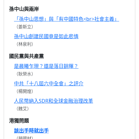
孫中山與兩岸
「孫中山思想」與「有中國特色<br>社會主義」
（姜新立）
孫中山創建民國竟是如此悲情
（林泉利）
國民黨與共產黨
是晨曦乍現？還是落日餘暉？
（耿榮水）
中共「十八屆六中全會」之評介
（楊開煌）
人民幣納入SDR和全球金融治理改革
（魏艾）
港獨問題
該出手時就出手
（趙國材）