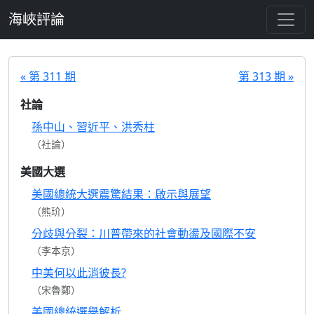
跳至主要內容
海峽評論
« 第 311 期
第 313 期 »
社論
孫中山、習近平、洪秀柱
（社論）
美國大選
美國總統大選震驚結果：啟示與展望
（熊玠）
分歧與分裂：川普帶來的社會動盪及國際不安
（李本京）
中美何以此消彼長?
（宋魯鄭）
美國總統選舉解析