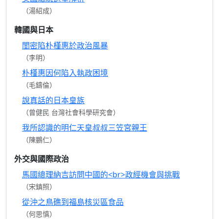
（湯紹成）
韓國與日本
閨密陷朴槿惠於政治風暴
（李明）
朴槿惠因何陷入執政困境
（毛鑄倫）
說真話的日本皇族
（曾健民 台灣社會科學研究會）
我所認識的明仁天皇叔叔三笠宮親王
（陳鵬仁）
外交與國際政治
馬國總理納吉訪問中國的<br>政經機會與挑戰
（宋鎮照）
從沖之鳥礁到福島核災區食品
（何思慎）