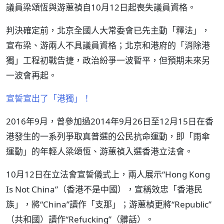
議員梁頌恆與游蕙禎自10月12日起喪失議員資格。
判決確定前，北京全國人大常委會已先主動「釋法」，
宣布梁、游兩人不具議員資格；北京和港府的「消除港
獨」工程初戰告捷，政治紛爭一波暫平，但預期未來另
一波會再起。
宣誓宣出了「港獨」！
2016年9月，曾參加過2014年9月26日至12月15日在香
港發生的一系列爭取真普選的公民抗命運動，即「雨傘
運動」的年輕人梁頌恆、游蕙禎入選香港立法會。
10月12日在立法會宣誓儀式上，兩人展示“Hong Kong
Is Not China”（香港不是中國），宣稱效忠「香港民
族」，將“China”讀作「支那」；游蕙楨更將“Republic”
（共和國）讀作“Refucking”（髒話）。