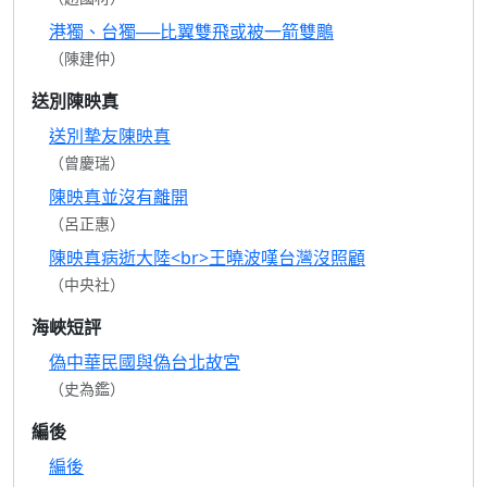
港獨、台獨──比翼雙飛或被一箭雙鵰
（陳建仲）
送別陳映真
送別摯友陳映真
（曾慶瑞）
陳映真並沒有離開
（呂正惠）
陳映真病逝大陸<br>王曉波嘆台灣沒照顧
（中央社）
海峽短評
偽中華民國與偽台北故宮
（史為鑑）
編後
編後