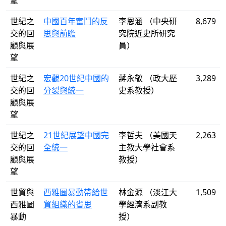
望
世紀之
中國百年奮鬥的反
李恩涵 （中央研
8,679
交的回
思與前瞻
究院近史所研究
顧與展
員）
望
世紀之
宏觀20世紀中國的
蔣永敬 （政大歷
3,289
交的回
分裂與統一
史系教授）
顧與展
望
世紀之
21世紀展望中國完
李哲夫 （美國天
2,263
交的回
全統一
主教大學社會系
顧與展
教授）
望
世貿與
西雅圖暴動帶給世
林金源 （淡江大
1,509
西雅圖
貿組織的省思
學經濟系副教
暴動
授）