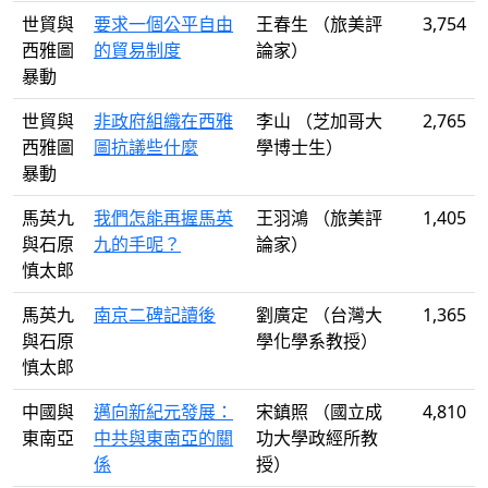
世貿與
要求一個公平自由
王春生 （旅美評
3,754
西雅圖
的貿易制度
論家）
暴動
世貿與
非政府組織在西雅
李山 （芝加哥大
2,765
西雅圖
圖抗議些什麼
學博士生）
暴動
馬英九
我們怎能再握馬英
王羽鴻 （旅美評
1,405
與石原
九的手呢？
論家）
慎太郎
馬英九
南京二碑記讀後
劉廣定 （台灣大
1,365
與石原
學化學系教授）
慎太郎
中國與
邁向新紀元發展：
宋鎮照 （國立成
4,810
東南亞
中共與東南亞的關
功大學政經所教
係
授）