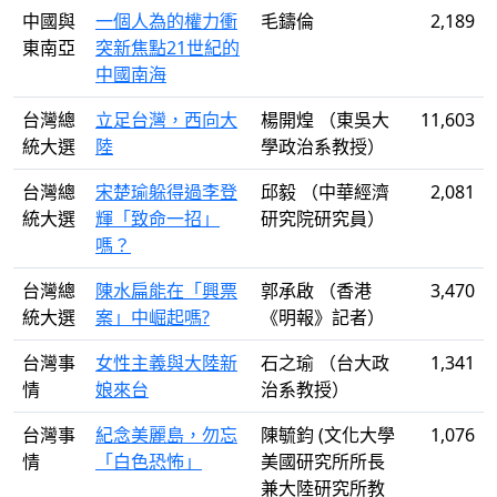
中國與
一個人為的權力衝
毛鑄倫
2,189
東南亞
突新焦點21世紀的
中國南海
台灣總
立足台灣，西向大
楊開煌 （東吳大
11,603
統大選
陸
學政治系教授）
台灣總
宋楚瑜躲得過李登
邱毅 （中華經濟
2,081
統大選
輝「致命一招」
研究院研究員）
嗎？
台灣總
陳水扁能在「興票
郭承啟 （香港
3,470
統大選
案」中崛起嗎?
《明報》記者）
台灣事
女性主義與大陸新
石之瑜 （台大政
1,341
情
娘來台
治系教授）
台灣事
紀念美麗島，勿忘
陳毓鈞 (文化大學
1,076
情
「白色恐怖」
美國研究所所長
兼大陸研究所教