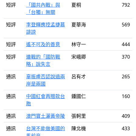
短評
「國共內戰」與
夏桐
792
「台獨」無關
短評
李登輝應控孟捷慕
夏華海
569
誹謗
短評
遙不可及的善意
林守一
444
短評
連戰的「國防戰
宋峨卿
370
略」說失言
通訊
辜振甫否認說過兩
呂有才
265
岸是兩國
通訊
中國紅會再贈款台
鍾國仁
160
胞
通訊
澳門寶土灑黃帝陵
張軻里
409
通訊
台灣不能做美國的
陳北機
433
馬前卒