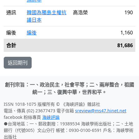
通訊
韓國為獨島主權抗
高浩榮
190
議日本
編後
編後
1,160
合計
81,686
返回期刊
創刊宗旨：一、政治民主，社會平等；二、兩岸整合，祖國
統一；三、復興中華，世界和平。
ISSN 1018-1075 版權所有 © 《海峽評論》雜誌社
電話、傳真 (02) 23677473 電子信箱
sreview@ms47.hinet.net
facebook 粉絲專頁
海峽評論
●台灣地區：一、郵政劃撥：19389534 海峽學術出版社；二、土地
銀行（代號005）文山分行 帳號：0930-0100-6591 戶名：海峽學術
出版社