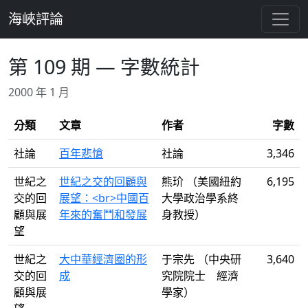
跳至主要內容
海峽評論
第 109 期 — 字數統計
2000 年 1 月
分類
文章
作者
字數
社論
百年悲愴
社論
3,346
世紀之
世紀之交的回顧與
熊玠 （美國紐約
6,195
交的回
展望：<br>中國百
大學政治學系終
顧與展
年來的奮鬥和發展
身教授）
望
世紀之
大中華經濟圈的形
于宗先 （中央研
3,640
交的回
成
究院院士 經濟
顧與展
學家）