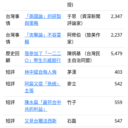
授)
台灣事
「兩國論」的研製
于思 （資深新聞
2,347
情
與策略
評論家）
台灣事
「夾擊論」不容耍
阿修伯 （旅美作
2,237
情
賴
家）
歷史回
我參加了「一二二
陳炳基 （台灣民
5,479
顧
○」學生示威遊行
主自治同盟）
短評
林中斌自侮人侮
茅漢
403
短評
阿扁又提「急統」
麥立
542
主張
短評
陳水扁「最符合中
竹子
559
共的利益」
短評
又見台獨法西斯
石磊
547