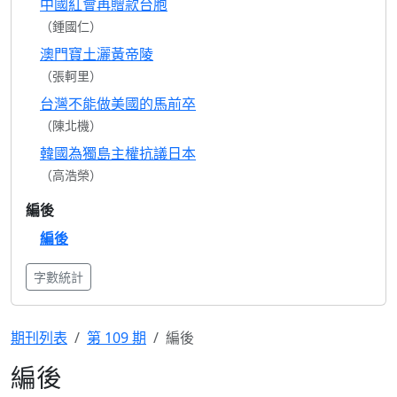
中國紅會再贈款台胞
（鍾國仁）
澳門寶土灑黃帝陵
（張軻里）
台灣不能做美國的馬前卒
（陳北機）
韓國為獨島主權抗議日本
（高浩榮）
編後
編後
字數統計
期刊列表
第 109 期
編後
編後