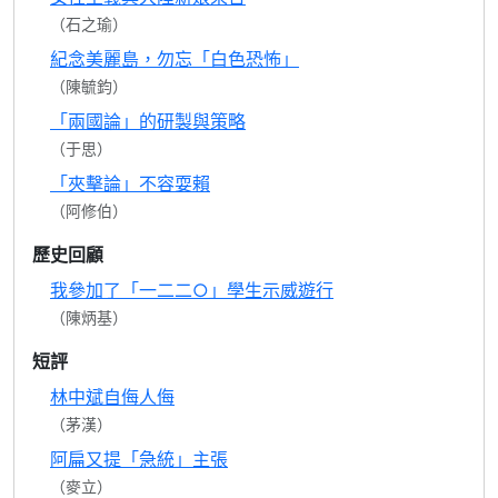
（石之瑜）
紀念美麗島，勿忘「白色恐怖」
（陳毓鈞）
「兩國論」的研製與策略
（于思）
「夾擊論」不容耍賴
（阿修伯）
歷史回顧
我參加了「一二二○」學生示威遊行
（陳炳基）
短評
林中斌自侮人侮
（茅漢）
阿扁又提「急統」主張
（麥立）