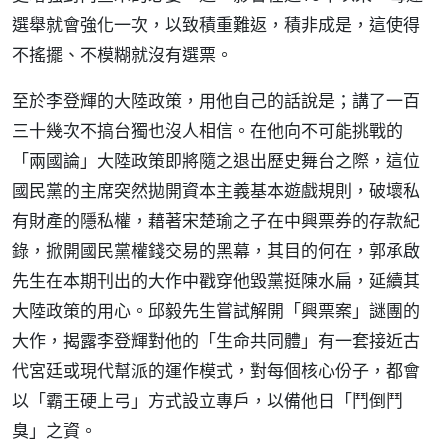
選舉就會強化一次，以致積重難返，積非成是，這使得
不搖擺、不模糊就沒有選票。
至於李登輝的大陸政策，用他自己的話說是；講了一百
三十幾次不搞台獨也沒人相信。在他向不可能挑戰的
「兩國論」大陸政策即將隨之退出歷史舞台之際，這位
國民黨的主席突然拋開資本主義基本遊戲規則，破壞私
有財產的隱私權，藉著宋楚瑜之子在中興票券的存款紀
錄，掀開國民黨權錢交易的黑幕，其目的何在，郭承啟
先生在本期刊出的大作中戳穿他毀黨挺陳水扁，延續其
大陸政策的用心。邱毅先生嘗試解開「興票案」謎團的
大作，揭露李登輝對他的「生命共同體」有一套接近古
代宮廷或現代幫派的運作模式，對每個核心份子，都會
以「霸王硬上弓」方式設立專戶，以備他日「鬥倒鬥
臭」之資。