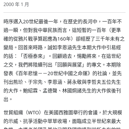
2000 年 1 月
時序邁入20世紀最後一年，在歷史的長河中，一百年不
過一瞬，但對我中華民族而言，這短暫的一百年（更準
確的從鴉片戰爭算起應為160年）卻經歷了三千年未有之
變局。回首來時路，誠如李恩涵先生本期大作中引易經
的話：「否極泰來」。回顧過去，惕勵將來，在這世紀
之交，我們將陸續刊出「回願與展望」的專文。本期除
發表《百年悲愴－－20世紀中國之命運》的社論，並先
刊出熊玠、于宗先、李恩涵、蔣永敬與李哲夫五位先生
的大作。鮑紹霖、孟德聲、林國烔諸先生的大作俟後刊
出。
世貿組織（WTO）在美國西雅圖舉行的會議，於大規模
的示威、抗爭活動中草草收場，面臨成立半世紀來最大