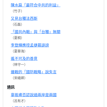
陳水扁「最符合中共的利益」
（竹子）
又見台獨法西斯
（石磊）
「國共內戰」與「台獨」無關
（夏桐）
李登輝應控孟捷慕誹謗
（夏華海）
遙不可及的善意
（林守一）
連戰的「國防戰略」說失言
（宋峨卿）
通訊
辜振甫否認說過兩岸是兩國
（呂有才）