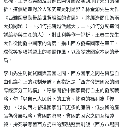
危機。主導者美國及其他已開發國家遇到前所未有的挫
折。這個組織對於人類究竟是利是弊？林金源先生大作
《西雅圖暴動帶給世貿組織的省思》，將經濟簡化為兩
大類問題（一、如何把餅越做越大；二、如何分配這個
餅給參與生產的人），對此利弊作一評析。王春生先生
大作從開發中國家的角度，指出西方發達國家在童工、
環保等多項議題上的鴨霸作風，以及發達國家本身的矛
盾。
李山先生則從貧國與富國之間、西方國家之間在貿易自
由化議程上的深刻矛盾，直指這是「西方發達國家的國
際經濟分工結構」，呼籲開發中國家實行自主的發展戰
略，勿「以自己人民低下的工資、慘淡的福利為『優
勢』，以向西方發達國家出口更多的廉價、低技術的產
品為發展戰略，貧困的階層、貧困的國家之問互相殘
殺，拚死爭奪著西方扔來的那點殘羹剩飯（西方市場開