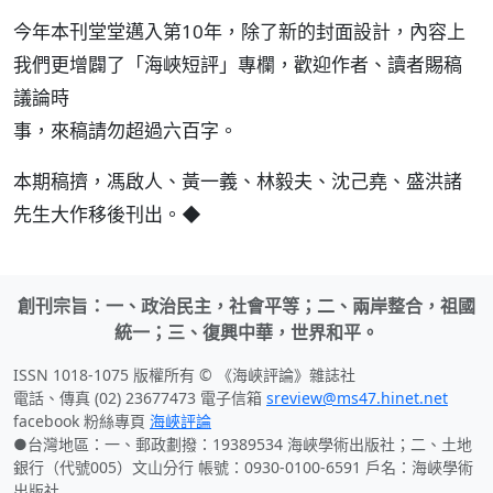
今年本刊堂堂邁入第10年，除了新的封面設計，內容上
我們更增闢了「海峽短評」專欄，歡迎作者、讀者賜稿
議論時
事，來稿請勿超過六百字。
本期稿擠，馮啟人、黃一義、林毅夫、沈己堯、盛洪諸
先生大作移後刊出。◆
創刊宗旨：一、政治民主，社會平等；二、兩岸整合，祖國
統一；三、復興中華，世界和平。
ISSN 1018-1075 版權所有 © 《海峽評論》雜誌社
電話、傳真 (02) 23677473 電子信箱
sreview@ms47.hinet.net
facebook 粉絲專頁
海峽評論
●台灣地區：一、郵政劃撥：19389534 海峽學術出版社；二、土地
銀行（代號005）文山分行 帳號：0930-0100-6591 戶名：海峽學術
出版社