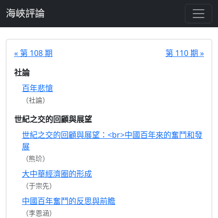
跳至主要內容
海峽評論
« 第 108 期
第 110 期 »
社論
百年悲愴
（社論）
世紀之交的回顧與展望
世紀之交的回顧與展望：<br>中國百年來的奮鬥和發
展
（熊玠）
大中華經濟圈的形成
（于宗先）
中國百年奮鬥的反思與前瞻
（李恩涵）