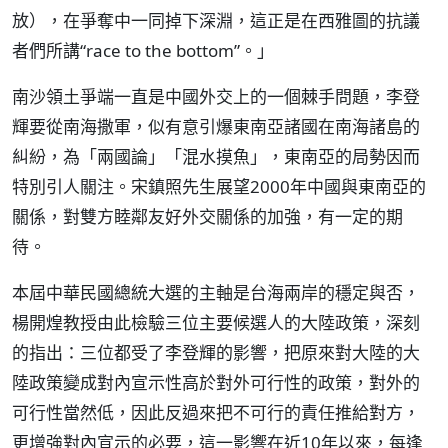
放），在爭奪中一同掉下深淵，這正是在西雅圖的抗議
者們所講“race to the bottom”。」
南沙領土爭端一直是中國外交上的一個棘手問題，李登
輝要從南海撒軍，似有意引爆東南亞諸國在南海諸島的
糾紛，為「兩國論」「混水摸魚」，東南亞的局勢因而
特別引人關注。宋鎮照先生展望2000年中國與東南亞的
關係，對雙方睦鄰友好外交關係的加強，有一定的期
待。
本屆中華民國總統大選的主軸是台海兩岸的穩定與否，
楊開煌教授由此檢驗三位主要候選人的大陸政策，深刻
的指出：三位都受了李登輝的影響，把原來對大陸的大
陸政策變成對內宣示性高於對外可行性的政策，對外的
可行性當然低，因此反過來把不可行的責任推給對方，
更增強對內宣示的必要，這一影響在近10年以來，每逢