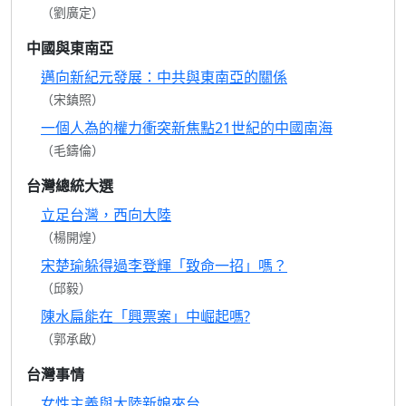
（劉廣定）
中國與東南亞
邁向新紀元發展：中共與東南亞的關係
（宋鎮照）
一個人為的權力衝突新焦點21世紀的中國南海
（毛鑄倫）
台灣總統大選
立足台灣，西向大陸
（楊開煌）
宋楚瑜躲得過李登輝「致命一招」嗎？
（邱毅）
陳水扁能在「興票案」中崛起嗎?
（郭承啟）
台灣事情
女性主義與大陸新娘來台