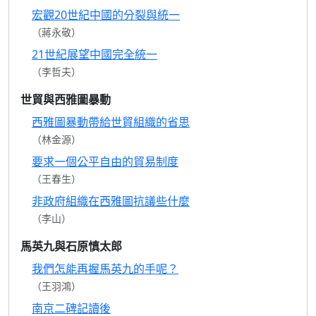
宏觀20世紀中國的分裂與統一
（蔣永敬）
21世紀展望中國完全統一
（李哲夫）
世貿與西雅圖暴動
西雅圖暴動帶給世貿組織的省思
（林金源）
要求一個公平自由的貿易制度
（王春生）
非政府組織在西雅圖抗議些什麼
（李山）
馬英九與石原慎太郎
我們怎能再握馬英九的手呢？
（王羽鴻）
南京二碑記讀後