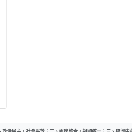
、政治民主，社會平等；二、兩岸整合，祖國統一；三、復興中