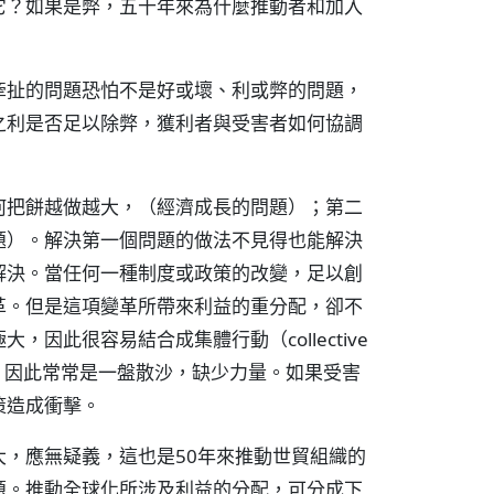
它？如果是弊，五十年來為什麼推動者和加入
牽扯的問題恐怕不是好或壞、利或弊的問題，
之利是否足以除弊，獲利者與受害者如何協調
何把餅越做越大，（經濟成長的問題）；第二
題）。解決第一個問題的做法不見得也能解決
解決。當任何一種制度或政策的改變，足以創
革。但是這項變革所帶來利益的重分配，卻不
因此很容易結合成集體行動（collective
大，因此常常是一盤散沙，缺少力量。如果受害
策造成衝擊。
，應無疑義，這也是50年來推動世貿組織的
題。推動全球化所涉及利益的分配，可分成下