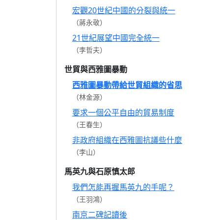
宏觀20世紀中國的分裂與統一
（蔣永敬）
21世紀展望中國完全統一
（李哲夫）
世貿與西雅圖暴動
西雅圖暴動帶給世貿組織的省思
（林金源）
要求一個公平自由的貿易制度
（王春生）
非政府組織在西雅圖抗議些什麼
（李山）
馬英九與石原慎太郎
我們怎能再握馬英九的手呢？
（王羽鴻）
南京二碑記讀後