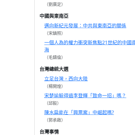
（劉廣定）
中國與東南亞
邁向新紀元發展：中共與東南亞的關係
（宋鎮照）
一個人為的權力衝突新焦點21世紀的中國
海
（毛鑄倫）
台灣總統大選
立足台灣，西向大陸
（楊開煌）
宋楚瑜躲得過李登輝「致命一招」嗎？
（邱毅）
陳水扁能在「興票案」中崛起嗎?
（郭承啟）
台灣事情