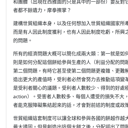
和團體（出現在西雅圖的只是其中的一部份）要反對
者都不餘遺力，摩拳擦掌？
建構世貿組織本身，以及任何想加入世貿組織國家所
而是有人因此制度獲利，也有人因此制度吃虧，所興
的問題。
所有的經濟問題大概可以簡化成兩大類：第一就是如
則是如何分配這個餅給參與生產的人（利益分配的問
第二個問題，有時它甚至使第二個問題更複雜、更難
造出更大的產值時，受利者必然會努力去推動這項變
是受利者關心的議題。受利者人數較少、得到的好處極大，
action）。受害者人數較多、每個人遭受的損失不
者能克服障礙集結起來的話，才會對前述的制度或政
世貿組織這套制度可以讓全球和參與各國的餅越作越大
最大誘因。但是創造出這個大餅之後，分配卻出了問