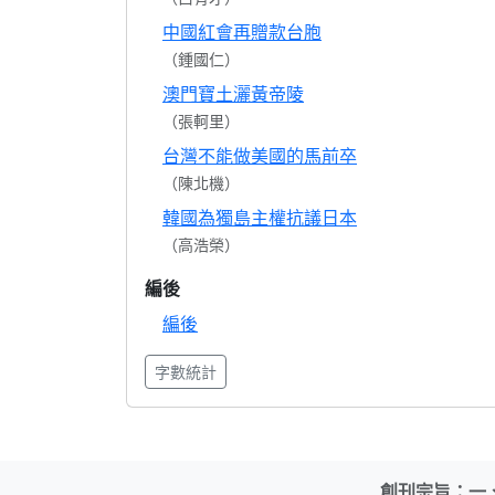
中國紅會再贈款台胞
（鍾國仁）
澳門寶土灑黃帝陵
（張軻里）
台灣不能做美國的馬前卒
（陳北機）
韓國為獨島主權抗議日本
（高浩榮）
編後
編後
字數統計
創刊宗旨：一