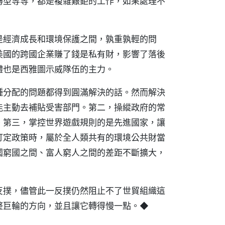
轉型等等，都是複雜艱鉅的工作，如果處理不
是經濟成長和環境保護之間，孰重孰輕的問
美國的跨國企業賺了錢是私有財，影響了落後
體也是西雅圖示威隊伍的主力。
種分配的問題都得到圓滿解決的話。然而解決
能主動去補貼受害部門。第二，操縱政府的常
。第三，掌控世界遊戲規則的是先進國家，讓
訂定政策時，屬於全人類共有的環境公共財當
國窮國之間、富人窮人之間的差距不斷擴大，
反撲，儘管此一反撲仍然阻止不了世貿組織這
整巨輪的方向，並且讓它轉得慢一點。◆