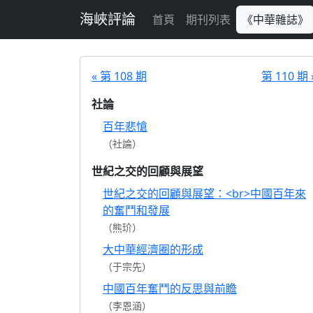
跳至主要內容
海峽評論
首頁
期刊列表
《中華雜誌》
« 第 108 期
第 110 期 
社論
百年悲愴
（社論）
世紀之交的回顧與展望
世紀之交的回顧與展望：<br>中國百年來
的奮鬥和發展
（熊玠）
大中華經濟圈的形成
（于宗先）
中國百年奮鬥的反思與前瞻
（李恩涵）