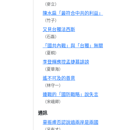
（麥立）
陳水扁「最符合中共的利益」
（竹子）
又見台獨法西斯
（石磊）
「國共內戰」與「台獨」無關
（夏桐）
李登輝應控孟捷慕誹謗
（夏華海）
遙不可及的善意
（林守一）
連戰的「國防戰略」說失言
（宋峨卿）
通訊
辜振甫否認說過兩岸是兩國
（呂有才）