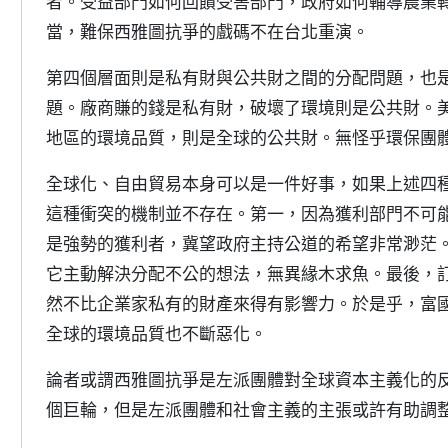
者。受益部門如何回饋受害部門，政府如何輔導農業
當，難保西雅圖抗爭的戲碼不在台北重演。
第四個層面則是私有財與公共財之間的分配問題，也
題。廠商賺的錢是私有財，破壞了環境則是公共財。
地區的環境品質，則是全球的公共財。無怪乎環保團
全球化、自由貿易本身可以是一件好事，如果上述四
這種衝突的機制並不存在。第一，因為獲利部門不可
是強勢的獲利者，冀望政府主持公道的希望非常渺茫
它主動解決分配不公的想法，無異緣木求魚。最後，
然不比企業家私有的財產來得有影響力。於是乎，富
全球的環境品質也不斷惡化。
論者或謂西雅圖抗爭是左派團體對全球資本主義化的
個巨輪，但是左派團體和社會主義的主張或許有助調