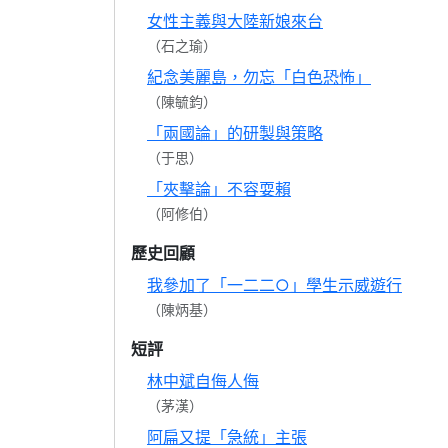
女性主義與大陸新娘來台
（石之瑜）
紀念美麗島，勿忘「白色恐怖」
（陳毓鈞）
「兩國論」的研製與策略
（于思）
「夾擊論」不容耍賴
（阿修伯）
歷史回顧
我參加了「一二二○」學生示威遊行
（陳炳基）
短評
林中斌自侮人侮
（茅漢）
阿扁又提「急統」主張