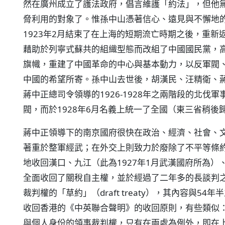
然在廣州成立了護法政府，倡言維護「約法」，但他
脅利用的對象了。惟孫中山憑著信心、遠見與不懈地
1923年2月結束了在上海的短期流亡時期之後，重
藉助於列寧式蘇共的組織型態而改組了中國國民黨，
旗幟，重建了中國革命的中心與基本動力，以反軍閥
中國的希望所寄。孫中山去世後，胡漢民、汪精衛、
蔣中正總司令領導的1926-1928年之兩階段的北
閥，而於1928年6月名義上統一了全國（東三省稍
蔣中正領導下的南京國府很快在政治、經濟、社會、
著重於整軍經武；在外交上則致力於廢除了不平等條
地收回漢口、九江（此為1927年1月武漢國府所為）
全面收回了關稅自主權，並於經過了二年多的長談判之後
裁判權的「草約」（draft treaty），其內容與54
收回香港的《中英聯合聲明》的收回原則，有些類似
與個人身份的領事裁判權，只有在兩處為例外，即在