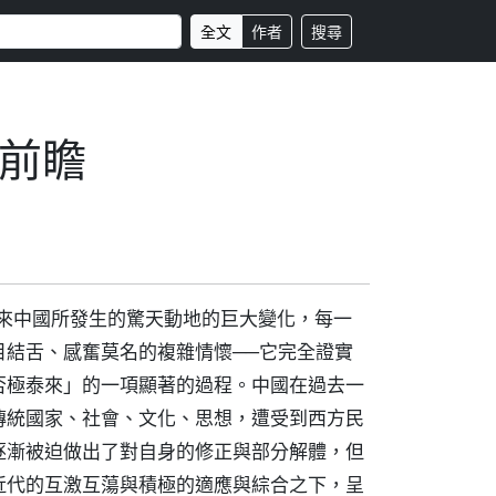
全文
作者
搜尋
前瞻
年來中國所發生的驚天動地的巨大變化，每一
目結舌、感奮莫名的複雜情懷──它完全證實
否極泰來」的一項顯著的過程。中國在過去一
傳統國家、社會、文化、思想，遭受到西方民
逐漸被迫做出了對自身的修正與部分解體，但
近代的互激互蕩與積極的適應與綜合之下，呈