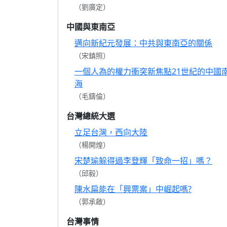
（劉廣定）
中國與東南亞
邁向新紀元發展：中共與東南亞的關係
（宋鎮照）
一個人為的權力衝突新焦點21世紀的中國
海
（毛鑄倫）
台灣總統大選
立足台灣，西向大陸
（楊開煌）
宋楚瑜躲得過李登輝「致命一招」嗎？
（邱毅）
陳水扁能在「興票案」中崛起嗎?
（郭承啟）
台灣事情