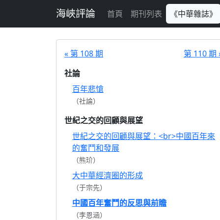
跳至主要內容
海峽評論
首頁
期刊列表
《中華雜誌》
« 第 108 期
第 110 期 
社論
百年悲愴
（社論）
世紀之交的回顧與展望
世紀之交的回顧與展望：<br>中國百年來
的奮鬥和發展
（熊玠）
大中華經濟圈的形成
（于宗先）
中國百年奮鬥的反思與前瞻
（李恩涵）