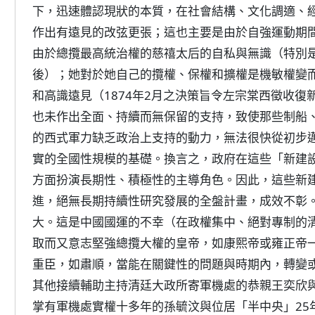
下，迅速體認現狀的本質，在社會結構、文化調適、
作出有遠見的改弦更張；這也主要是由於自強運動期
由於總攬最高統治權的慈禧太后的自私與無識（特別是在
後）；她對於她自己的攬權、保權和擴權是機敏權變
和高識遠見（1874年2月之決策旨令左宗棠西徵收
也未作出全面、持續而無保留的支持，致使那些制船
的西式軍力缺乏政治上支持的動力，無法很快從初步
實的全國性規模的基礎。換言之，政府在這些「新建
方面扮演長期性、積極性的主導角色。因此，這些新
進，絕無長期持續性研究發展的全盤計畫，成效不彰
大。這是中國國運的不幸（在政權集中、絕對專制的
取而又意志堅強總攬大權的皇帝，如康熙帝或雍正帝
重臣，如肅順，當能在關鍵性的問題與時期內，轉變
其他接續輔助主持清廷大政所寄軍機處的恭親王奕欣
掌有軍機處實權十多年的孫毓汶與位居「半中央」25年（