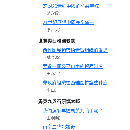
宏觀20世紀中國的分裂與統一
（蔣永敬）
21世紀展望中國完全統一
（李哲夫）
世貿與西雅圖暴動
西雅圖暴動帶給世貿組織的省思
（林金源）
要求一個公平自由的貿易制度
（王春生）
非政府組織在西雅圖抗議些什麼
（李山）
馬英九與石原慎太郎
我們怎能再握馬英九的手呢？
（王羽鴻）
南京二碑記讀後