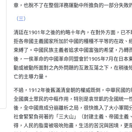
章，也脫不了在整個洋務運動中所擔負的一部分失敗
（三）
清廷在1901年之後的約略十年內，在對外方面，已
拒各帝國主義國家所加於中國的種種不平等的在政、
束縛了。中國民族主義者追求中國富強的希望，乃轉
後，一俟革命的中國革命同盟會於1905年7月在日
動或被動所面對之內外問題的互激互蕩之下，在稍後
亡的主導力量。
不過，1912年後舊滿清皇朝的權威既倒，中華民國
全國廣土眾民的中樞作用，特別是袁世凱的全國統一
後，全中國竟成分崩離析之局，很快進入了大小軍閥
社會緊緊負荷著的「三大山」（封建主義、帝國主義
得，人民的脂膏被吸吮殆盡，生活的苦況與困境，更是