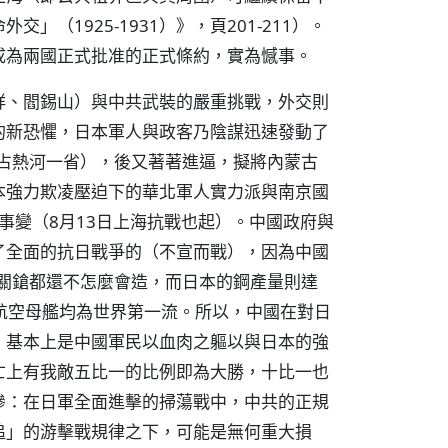
（1925-1931）》，頁201-211）。
成為兩國正式批准的正式條約，實為憾事。
祥、閻錫山）與中共武裝的嚴重挑戰，外交則
的新恐懼，日本軍人與政客乃陰謀迅速發動了
加占熱河一省），後又著著進逼，擬將內蒙古
本強力欺凌壓迫下的華北軍人實力派與南京國
橋事變（8月13日上海抗戰也起）。中國政府與
了全面的抗日戰爭的（不宣而戰），因為中國
機關鎗都還不怎麼會造，而日本的鋼產量則達
、航空母艦均為世界第一流。所以，中國在對日
基礎，基本上是中國軍民以血肉之軀以與日本的強
亡上有我敵五比一的比例即為大勝，十比一也
慘：在日軍全面進擊的掃蕩戰中，中共的正規
追」的游擊戰規律之下，可能是無何重大損