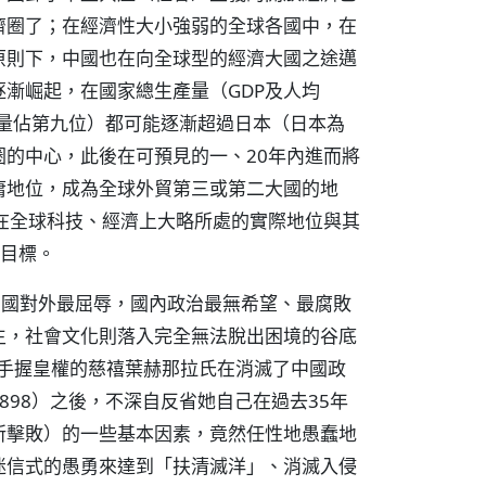
濟圈了；在經濟性大小強弱的全球各國中，在
原則下，中國也在向全球型的經濟大國之途邁
漸崛起，在國家總生產量（GDP及人均
總量佔第九位）都可能逐漸超過日本（日本為
的中心，此後在可預見的一、20年內進而將
庸地位，成為全球外貿第三或第二大國的地
在全球科技、經濟上大略所處的實際地位與其
與目標。
是中國對外最屈辱，國內政治最無希望、最腐敗
生，社會文化則落入完全無法脫出困境的谷底
為手握皇權的慈禧葉赫那拉氏在消滅了中國政
98）之後，不深自反省她自己在過去35年
徹底所擊敗）的一些基本因素，竟然任性地愚蠢地
迷信式的愚勇來達到「扶清滅洋」、消滅入侵