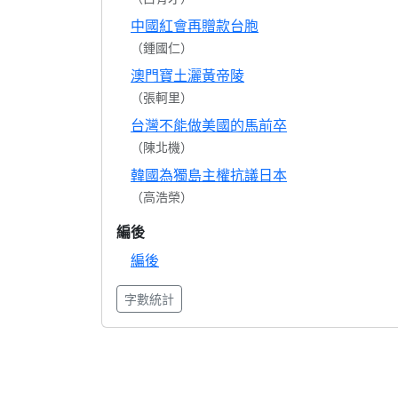
中國紅會再贈款台胞
（鍾國仁）
澳門寶土灑黃帝陵
（張軻里）
台灣不能做美國的馬前卒
（陳北機）
韓國為獨島主權抗議日本
（高浩榮）
編後
編後
字數統計