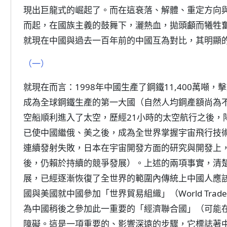
現出巨龍式的崛起了。而在這衰落、解體、重定方向
而起，在國族主義的鼓舞下，灑熱血，拋頭顱而犧牲
就現在中國與過去一百年前的中國互為對比，其明顯
（一）
就現在而言：1998年中國生產了鋼鐵11,400萬噸，
成為全球鋼鐵生產的第一大國（自然人均鋼產額尚為不及
空船順利進入了太空，歷經21小時的太空航行之後，
已使中國繼俄、美之後，成為全世界掌握宇宙飛行技術
連續發射失敗，日本在宇宙開發方面的研究與開發上
後，仍賴於持續的競爭發展）。上述的兩項事實，清
展，已經逐漸恢復了全世界的範圍內傳統上中國人應該享
國與美國就中國參加「世界貿易組織」（World Trade O
為中國稍後之參加此一重要的「經濟聯合國」（可能在
障礙。這是一項重要的、影響深遠的步驟，它標誌著