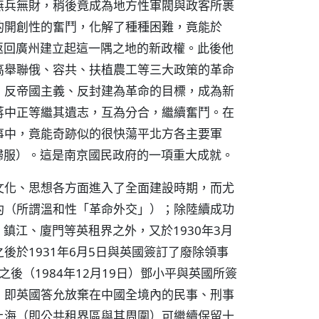
無兵無財，稍後竟成為地方性軍閥與政客所裹
的開創性的奮鬥，化解了種種困難，竟能於
新返回廣州建立起這一隅之地的新政權。此後他
高舉聯俄、容共、扶植農工等三大政策的革命
、反帝國主義、反封建為革命的目標，成為新
蔣中正等繼其遺志，互為分合，繼續奮鬥。在
伐軍事中，竟能奇跡似的很快蕩平北方各主要軍
後歸服）。這是南京國民政府的一項重大成就。
文化、思想各方面進入了全面建設時期，而尤
約（所謂溫和性「革命外交」）；除陸續成功
、鎮江、廈門等英租界之外，又於1930年3月
於1931年6月5日與英國簽訂了廢除領事
年半之後（1984年12月19日）鄧小平與英國所簽
：即英國答允放棄在中國全境內的民事、刑事
上海（即公共租界區與其周圍）可繼續保留十