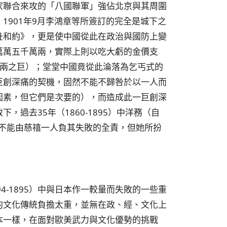
家聯合來攻的「八國聯軍」強佔北京與其周圍
1901年9月李鴻章等所簽訂的完全是城下之
丑和約》，更是使中國從此在政治與國防上變
萬萬五千萬兩，實際上則以吃大虧的金價支
萬兩之巨）；堂堂中國竟從此淪落為乞丐式的
巨創深痛的契機，固然不能不歸咎於以一人而
因素，但它們是次要的），而造成此一巨創深
過去35年（1860-1895）中洋務（自
然不能由慈禧一人負其失敗的全責，但她所扮
4-1895）中與日本作一較量而失敗的一些重
的文化傳統負擔太重，並無在政、經、文化上
本一樣，在面對歐美武力與文化優勢的挑戰