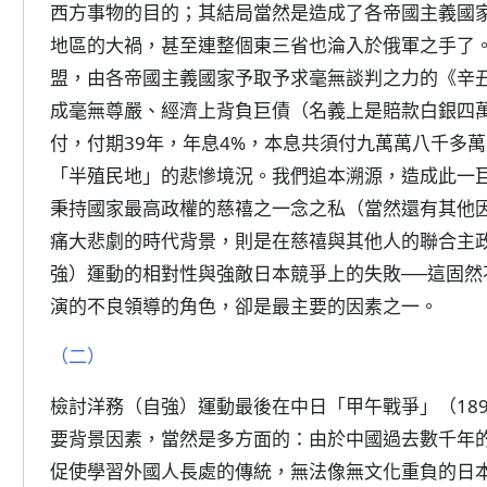
西方事物的目的；其結局當然是造成了各帝國主義國
地區的大禍，甚至連整個東三省也淪入於俄軍之手了。
盟，由各帝國主義國家予取予求毫無談判之力的《辛
成毫無尊嚴、經濟上背負巨債（名義上是賠款白銀四
付，付期39年，年息4%，本息共須付九萬萬八千多
「半殖民地」的悲慘境況。我們追本溯源，造成此一
秉持國家最高政權的慈禧之一念之私（當然還有其他
痛大悲劇的時代背景，則是在慈禧與其他人的聯合主政下，
強）運動的相對性與強敵日本競爭上的失敗──這固
演的不良領導的角色，卻是最主要的因素之一。
（二）
檢討洋務（自強）運動最後在中日「甲午戰爭」（189
要背景因素，當然是多方面的：由於中國過去數千年
促使學習外國人長處的傳統，無法像無文化重負的日