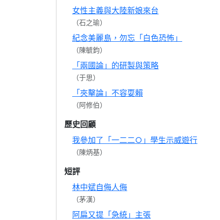
女性主義與大陸新娘來台
（石之瑜）
紀念美麗島，勿忘「白色恐怖」
（陳毓鈞）
「兩國論」的研製與策略
（于思）
「夾擊論」不容耍賴
（阿修伯）
歷史回顧
我參加了「一二二○」學生示威遊行
（陳炳基）
短評
林中斌自侮人侮
（茅漢）
阿扁又提「急統」主張