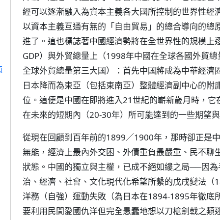
經可以逐漸融入為資本主義各大國所控制的世界性經
以資本主義互通有無的「自由貿易」的總合導向的總
進了。這也標誌著中國經濟勢將在全世界性的規模上逐
GDP）與外貿總量上（1998年中國在全球各國外貿
南
全球外貿總量第三大國）：首先中國將成為中華經濟圈
日本降而為東亞（包括東南亞）整體經濟副中心的附
位。這便是中國在即將進入21世紀的嶄新歲月時，它
在未來的短期內（20-30年）所可能達到的一些期望
從現在回顧到百年前的1899／1900年，那時卻正
無能，經濟上最內外交困、外債重負最嚴重、民不聊
狀態。中國的獨立與主權，已成不絕如縷之局──因
治、經濟、社會、文化現代化希望所繫的戊戌變法（18
洋務（自強）運動失敗（為日本在1894-1895年
要利用民間愛國仇洋但完全愚蠢地想以刀槍劍戟之類