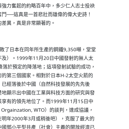
與強力奮起的約略百年中，多少仁人志士投袂
奮鬥──這真是一首悲壯而雄偉的偉大史詩！
的差異，真是非常顯著的。
擊敗了日本在同年所生產的鋼鐵9,350噸，堂堂
）。1999年11月20日中國發射的無人太
降落於預定的降落地；這項發射試驗的成功，
的第三個國家。相對於日本H-2太空火箭的
，已經落後於中國（自然科技發展的先先後
楚地顯示出中國在工業與科技方面的研究與發
有的領先地位了。而1999年11月15日中
rgainzation, WTO）的談判，達成協議，
明年2000年3月或稍後吧），克服了最大的
中國鄧小平型共產（社會）主義的開放經濟已