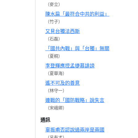
（麥立）
陳水扁「最符合中共的利益」
（竹子）
又見台獨法西斯
（石磊）
「國共內戰」與「台獨」無關
（夏桐）
李登輝應控孟捷慕誹謗
（夏華海）
遙不可及的善意
（林守一）
連戰的「國防戰略」說失言
（宋峨卿）
通訊
辜振甫否認說過兩岸是兩國
（呂有才）