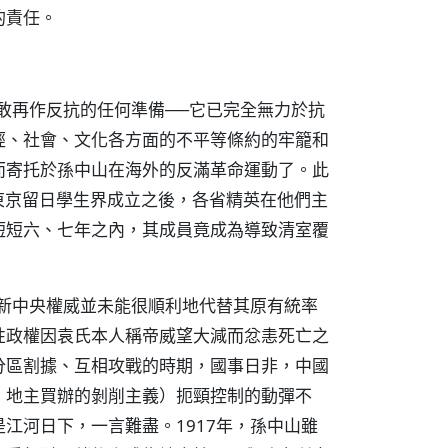
的責任。
不敢再作反抗的任何準備──它已完全無力於抗
經、社會、文化各方面的不平等條約的牢籠和
而寄托於孫中山在海外的反滿革命運動了。此
本東京留日學生界成立之後，各省精英在他們主
短短六、七年之內，其成員竟成為導致清室覆
的新中央權威並未能很順利地代替其原有統率
性政權因袁氏本人稱帝威望大減而忿恚死亡之
分區割據、互相攻戰的時期，國事日非，中國
、地主買辦的剝削主義）扼頸控制的動彈不
江河日下，一言難盡。1917年，孫中山雖