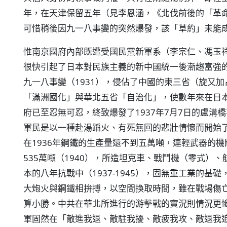
年，在天津保留五年（見李恩涵，《北伐前後的「革命外交」
可惜稍後因九一八事變的突然爆發，該「草約」未能
惟南京國府內部既遭受國民黨新軍系（李宗仁、馮玉
很快引起了日本對民族主義的新中國統一後漸趨富強
九一八事變（1931），侵佔了中國的東三省（旋又
「滿洲國化」與華北五省「自治化」，使數年來在日
府已至忍無可忍，終致爆發了1937年7月7日的盧溝
軍民是以一種赴湯蹈火、有死無回的悲壯情懷而開始
在1936年鋼鐵的生產量還不到五萬噸，連輕武器的
535萬噸（1940），所造坦克車、戰鬥機（零式）
本的八年抗戰中（1937-1945），固無重工業的
大炮火與鋼鐵相拚搏，以空間換取時間，雖在戰場傷
算小勝。中共在華北所進行的游擊戰的實況則情況更
軍固然在「敵進我退、敵駐我擾、敵疲我攻、敵退我