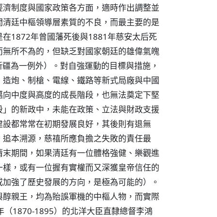
經濟制度與國家政策各方面，適時作出調整並
間清廷中樞領導層素質的不良，而最主要的是
1872年曾國藩死後與1881年慈安太后死
而無所不為的，但缺乏對國家朝廷的雄偉氣魄
復新疆為一例外）。對自強運動的目標與措施，
、造炮、制槍、電線、鐵路等新式局廠與中國
邁向中度與高度的成長階段，也無法奠定下堅
設」的新政中，未能在政策、立法與財政支援
建設都常常在初期發展良好，其後則有退無
。追本溯源，慈禧所應負擔之失敗的責任最
清末期間，如果清廷有一位體格強健、樂觀進
一樣，或有一位握有實權而又深獲皇帝信任的
或加強了歷史發展的方向，是極為可能的）。
與醇親王，均為貽誤軍機的中樞人物，而實際
1870-1895）的北洋大臣直隸總督李鴻