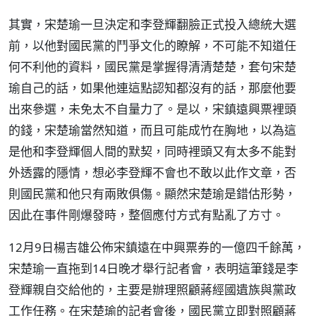
其實，宋楚瑜一旦決定和李登輝翻臉正式投入總統大選
前，以他對國民黨的鬥爭文化的瞭解，不可能不知道任
何不利他的資料，國民黨是掌握得清清楚楚，套句宋楚
瑜自己的話，如果他連這點認知都沒有的話，那麼他要
出來參選，未免太不自量力了。是以，宋鎮遠興票裡頭
的錢，宋楚瑜當然知道，而且可能成竹在胸地，以為這
是他和李登輝個人間的默契，同時裡頭又有太多不能對
外透露的隱情，想必李登輝不會也不敢以此作文章，否
則國民黨和他只有兩敗俱傷。顯然宋楚瑜是錯估形勢，
因此在事件剛爆發時，整個應付方式有點亂了方寸。
12月9日楊吉雄公佈宋鎮遠在中興票券的一億四千餘萬，
宋楚瑜一直拖到14日晚才舉行記者會，表明這筆錢是李
登輝親自交給他的，主要是辦理照顧蔣經國遺族與黨政
工作任務。在宋楚瑜的記者會後，國民黨立即對照顧蔣