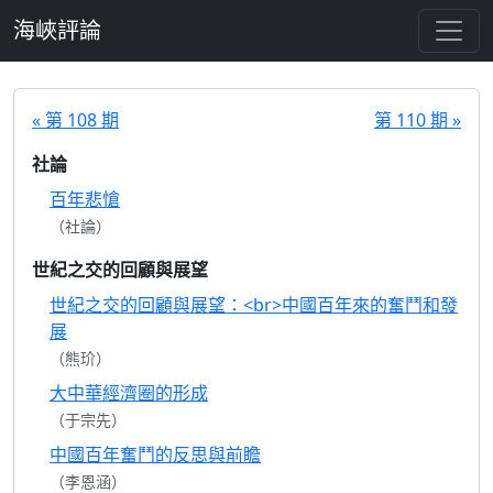
跳至主要內容
海峽評論
« 第 108 期
第 110 期 »
社論
百年悲愴
（社論）
世紀之交的回顧與展望
世紀之交的回顧與展望：<br>中國百年來的奮鬥和發
展
（熊玠）
大中華經濟圈的形成
（于宗先）
中國百年奮鬥的反思與前瞻
（李恩涵）