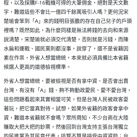
程，以及採購F-16戰機可得的大筆佣金，絕對是天文數
字，難道這些不會比一億四千餘萬吸引人嗎？更何況宋
楚瑜會笨到「A」來的錢明目張膽的存在自己兒子的戶頭
裡嗎？既然如此，為什麼同樣是無法將錢的去向和來源
說清楚，宋楚瑜就必須交代清楚，否則就是污錢，而陳
水扁和連戰、國民黨則都沒事，說穿了，還不是省籍因
素在作祟，外省人想當總統，本來就必須具備比本省籍
候選人更高的道德檢視標準。
外省人想當總統，要被檢視是否有拿中資、是否會出賣
台灣、有沒有「A」錢、夠不夠勤政愛民、愛不愛台灣，
這些問題看起來其實相當可笑，但是台灣人民被政客耍
著玩，把它當真對待。試想，如果外省籍的政客會拿中
資，難道本省籍就不會嗎？眾所周知，不少台商在大陸
賺取大把大把的鈔票，然後回到台灣支持主張台灣獨立
的民進黨及其民意代表，這算不算是接受中資資助；台