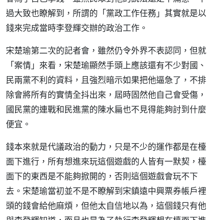
過大致也瞭解到，所謂的「黨政工作任務」其實就是以
錢來完成當時李登輝交辦的政治工作。
宋楚瑜第二次的記者會，雖然仍令外界不表認同，但就
「案情」來看，宋楚瑜顯然手頭上應該還有不少對國、
民兩黨不利的資料，且強烈暗示如果把他逼急了，不排
除會將所有的實情全抖出來，屆時固然他自己會受傷，
國民黨的連戰和民進黨的陳水扁也不見得能夠討到什麼
便宜。
錢本來就是代議政治的動力，只是不少的運作都是在檯
面下進行，所有想進來玩這個遊戲的人皆有一默契，檯
面下的東西是不能夠掀開的，否則這個遊戲會玩不下
去。宋楚瑜當初並不是不瞭解到宋鎮遠中興票券帳戶裡
頭的錢會給他麻煩，但他太自信地以為，這個錢只有他