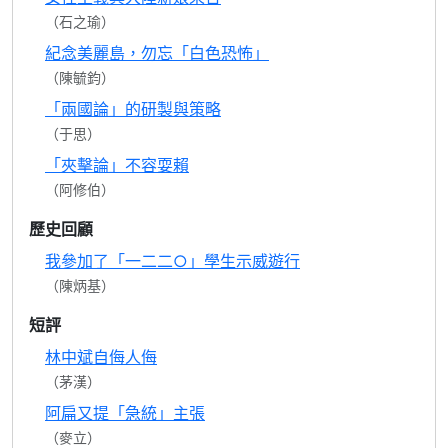
（石之瑜）
紀念美麗島，勿忘「白色恐怖」
（陳毓鈞）
「兩國論」的研製與策略
（于思）
「夾擊論」不容耍賴
（阿修伯）
歷史回顧
我參加了「一二二○」學生示威遊行
（陳炳基）
短評
林中斌自侮人侮
（茅漢）
阿扁又提「急統」主張
（麥立）