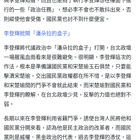
與李登輝知道，而且也是為了執行李登輝想在檯面下進
行的一些「政治任務」，想必李不會也不敢抖出來，否
則縱使他會受傷，國民黨也討不到什麼便宜。
李登輝掀開「潘朵拉的盒子」
李登輝將代議政治中「潘朵拉的盒子」打開，台北政壇
一場腥風血雨看來是很難避免。很明顯，李登輝這次的
作法，根本是準備讓國民黨和宋楚瑜玉石俱焚，只要能
擊潰宋楚瑜，交出國民黨政權都在所不惜，是以李登輝
和宋楚瑜間的鬥爭不會就此結束，而宋楚瑜對國民黨和
李登輝的瞭解，在台北政壇少見，反擊的力道也絕對不
弱。
長期以來在李登輝利用省籍鬥爭，誘使台灣人民將他和
國民黨分開來看，認為他是民主政治的改革者，而國民
黨則是威權、黑金政治的代表，過去李登輝的憑仗，這