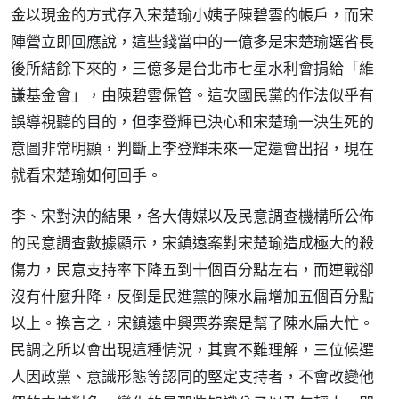
金以現金的方式存入宋楚瑜小姨子陳碧雲的帳戶，而宋
陣營立即回應說，這些錢當中的一億多是宋楚瑜選省長
後所結餘下來的，三億多是台北市七星水利會捐給「維
謙基金會」，由陳碧雲保管。這次國民黨的作法似乎有
誤導視聽的目的，但李登輝已決心和宋楚瑜一決生死的
意圖非常明顯，判斷上李登輝未來一定還會出招，現在
就看宋楚瑜如何回手。
李、宋對決的結果，各大傳媒以及民意調查機構所公佈
的民意調查數據顯示，宋鎮遠案對宋楚瑜造成極大的殺
傷力，民意支持率下降五到十個百分點左右，而連戰卻
沒有什麼升降，反倒是民進黨的陳水扁增加五個百分點
以上。換言之，宋鎮遠中興票券案是幫了陳水扁大忙。
民調之所以會出現這種情況，其實不難理解，三位候選
人因政黨、意識形態等認同的堅定支持者，不會改變他