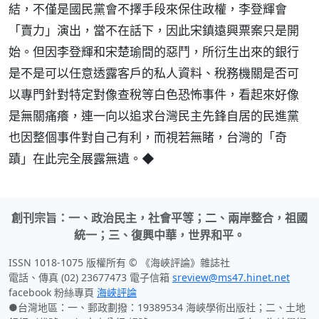
結，不僅是國民黨會不擇手段來保住政權，李登輝會
「賣力」演出，當不在話下，因此宋鎮遠興票案只是開
始。但因李登輝和宋楚瑜間的惡鬥，所衍生出來的銀行
是不是可以任意透露客戶的私人資料、稅務機關是否可
以專門針對特定對像查稅等白色恐怖事件，看起來好像
是無關痛癢，連一向以追求台灣民主先鋒自居的民進黨
也因整個事件對自己有利，而視若無睹，台灣的「奇
蹟」在此完全展露無遺。◆
創刊宗旨：一、政治民主，社會平等；二、兩岸整合，祖國
統一；三、復興中華，世界和平。
ISSN 1018-1075 版權所有 © 《海峽評論》雜誌社
電話、傳真 (02) 23677473 電子信箱
sreview@ms47.hinet.net
facebook 粉絲專頁
海峽評論
●台灣地區：一、郵政劃撥：19389534 海峽學術出版社；二、土地