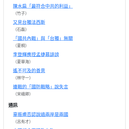
陳水扁「最符合中共的利益」
（竹子）
又見台獨法西斯
（石磊）
「國共內戰」與「台獨」無關
（夏桐）
李登輝應控孟捷慕誹謗
（夏華海）
遙不可及的善意
（林守一）
連戰的「國防戰略」說失言
（宋峨卿）
通訊
辜振甫否認說過兩岸是兩國
（呂有才）