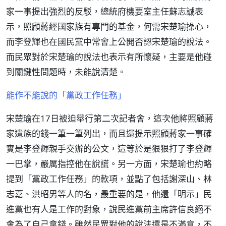
家一事提出強烈的反駁，總統府機要室主任蘇志誠表
示，照顧蔣經國家族有專門的基金，何需宋楚瑜操心，
而李登輝也在國民黨中常會上公開否認宋楚瑜的說法。
而民眾對於宋楚瑜的說法也表示有所懷疑，主要是他碰
到關鍵性問題時，未能說清楚。
能作不能說的「黨政工作任務」
宋楚瑜在17日被迫舉行第二次記者會，這次他將照顧蔣
家遺族的錢一筆一筆列出，而且還提示照顧蔣家一事確
實是李登輝親手交辦的公文，這等於是狠狠打了李登輝
一巴掌，嚴厲指控他在說謊。另一方面，宋楚瑜也約略
提到「黨政工作任務」的款項，並點了包括謝深山、林
志嘉、洪昭男等人的名，最重要的是，他還「明示」民
進黨也有人是工作的對象，說民進黨前主席許信良絕不
會為了自己拿錢。雖然民眾對他的說法還是不滿意，不