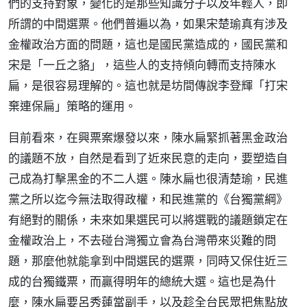
們的支持對象，變化的是那些知識分子以及年輕人，即
所謂的中間選票。他們普遍以為，如果宋楚瑜真有涉及
金權政治方面的問題，這也是國民黨造成的，國民黨和
宋是「一丘之貉」，這些人的支持傾向轉而支持陳水
扁，是很容易理解的。這也就是坊間傳說李登輝「打宋
棄連保扁」策略的運用。
目前看來，在興票案爆發以來，陳水扁緊抓著黑金政治
的議題不放，自然是看到了近來民意的走向，要塑造自
己成為打擊黑金的不二人選。陳水扁也很清楚瑜，民進
黨之所以迄今無法取得政權，和民進黨的《台獨黨綱》
有絕對的關係，未來如果選民可以將選戰的議題鎖定在
金權政治上，不去碰台灣獨立會為台灣帶來災難的問
題，那麼他就能拿到中間選民的選票，同時又保住近三
成的台獨鐵票，而贏得明年的總統大選。這也是為什
麼，陳水扁要呂秀蓮當副手，以及趁全台民眾把焦點放