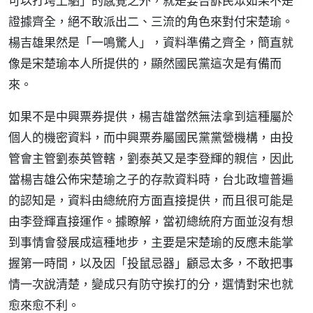
可以打垮上駟」的感覺之外，就是要告訴民眾如果不是
證據齊全，絕不敢派出二、三流的角色來對付宋楚瑜。
楊吉雄果然是「一鳴驚人」，資料準備之齊全，簡直就
像是宋楚瑜本人所提供的，顯然國民黨這次是有備而
來。
如果不是中興票券提供，楊吉雄當然無法拿到這種屬於
個人的機密資料，而中興票券屬國民黨黨營機構，由投
管會主管劉泰英管轄，劉泰英又是李登輝的親信，因此
當楊吉雄公佈宋楚瑜之子的存款資料時，台北政壇普遍
的認知是，資料由總統府方面直接提供，而且很可能是
由李登輝直接運作。據瞭解，當初總統府方面並沒有想
到事情會發展成這種地步，主要是宋楚瑜的反應未能掌
握第一時間，以及因「投鼠忌器」顧忌太多，不敢把事
情一次說清楚，變成只有防守挨打的分，選情對宋也就
愈來愈不利。