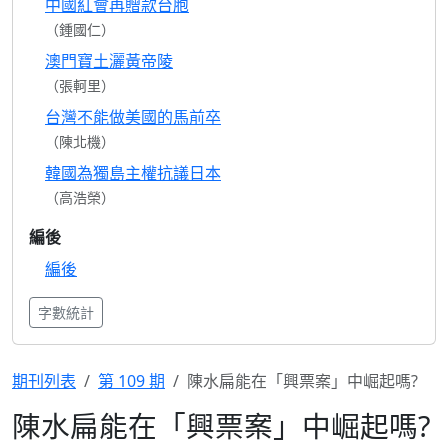
中國紅會再贈款台胞
（鍾國仁）
澳門寶土灑黃帝陵
（張軻里）
台灣不能做美國的馬前卒
（陳北機）
韓國為獨島主權抗議日本
（高浩榮）
編後
編後
字數統計
期刊列表
第 109 期
陳水扁能在「興票案」中崛起嗎?
陳水扁能在「興票案」中崛起嗎?