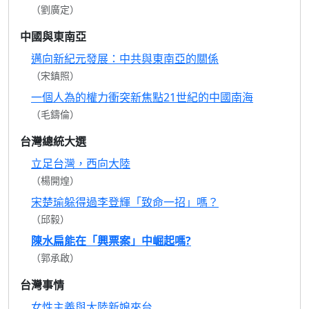
（劉廣定）
中國與東南亞
邁向新紀元發展：中共與東南亞的關係
（宋鎮照）
一個人為的權力衝突新焦點21世紀的中國南海
（毛鑄倫）
台灣總統大選
立足台灣，西向大陸
（楊開煌）
宋楚瑜躲得過李登輝「致命一招」嗎？
（邱毅）
陳水扁能在「興票案」中崛起嗎?
（郭承啟）
台灣事情
女性主義與大陸新娘來台