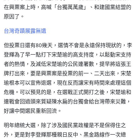
在興票案上時，高喊「台獨萬萬歲」、和建國黨結盟的
原因了。
台灣奇蹟展露無遺
但投票日還有80幾天，選情不會是永遠保持現狀的，李
登輝為了早一點打下宋楚瑜的高支持度，以鬆動宋支持
者的熱情，及減低宋楚瑜的公民連署數，提早將這張王
牌打出來，要是興票案是投票的前一、二天出來，宋楚
瑜根本可以宣佈退選，現在反而讓宋有時間來處理這個
危機。可以預見的是，在選戰正式開打之後，宋楚瑜和
連戰會回過頭來質疑陳水扁的台獨會給台灣帶來災難，
好讓中間選民重新回流。
明年總統大選，除了涉及國民黨政權是不是保得住之
外，更是對李登輝那種親日反中、黑金路線作一次總