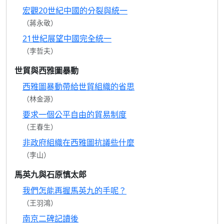
宏觀20世紀中國的分裂與統一
（蔣永敬）
21世紀展望中國完全統一
（李哲夫）
世貿與西雅圖暴動
西雅圖暴動帶給世貿組織的省思
（林金源）
要求一個公平自由的貿易制度
（王春生）
非政府組織在西雅圖抗議些什麼
（李山）
馬英九與石原慎太郎
我們怎能再握馬英九的手呢？
（王羽鴻）
南京二碑記讀後