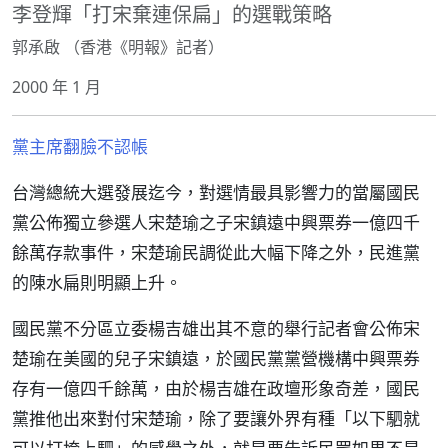
李登輝「打宋棄連保扁」的選戰策略
郭承啟 （香港《明報》記者）
2000 年 1 月
黨主席翻臉不認帳
台灣總統大選發展迄今，對選情最具影響力的當屬國民
黨公佈獨立參選人宋楚瑜之子宋鎮遠中興票券一億四千
餘萬存款事件，宋楚瑜民調從此大幅下降之外，民進黨
的陳水扁則明顯上升。
國民黨不分區立委楊吉雄出其不意的舉行記者會公佈宋
楚瑜在美國的兒子宋鎮遠，於國民黨黨營機構中興票券
存有一億四千餘萬，由於楊吉雄在政壇形象奇差，國民
黨推他出來對付宋楚瑜，除了要讓外界有種「以下駟就