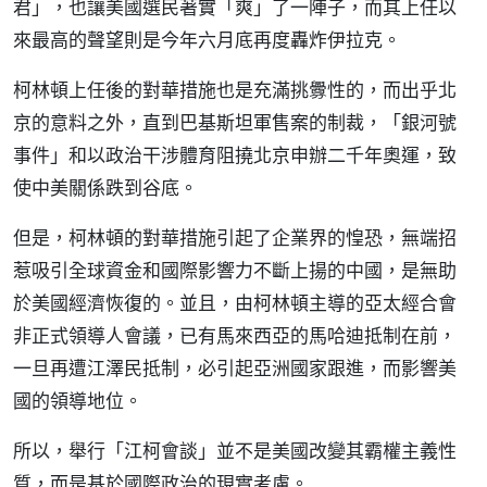
君」，也讓美國選民著實「爽」了一陣子，而其上任以
來最高的聲望則是今年六月底再度轟炸伊拉克。
柯林頓上任後的對華措施也是充滿挑釁性的，而出乎北
京的意料之外，直到巴基斯坦軍售案的制裁，「銀河號
事件」和以政治干涉體育阻撓北京申辦二千年奧運，致
使中美關係跌到谷底。
但是，柯林頓的對華措施引起了企業界的惶恐，無端招
惹吸引全球資金和國際影響力不斷上揚的中國，是無助
於美國經濟恢復的。並且，由柯林頓主導的亞太經合會
非正式領導人會議，已有馬來西亞的馬哈迪抵制在前，
一旦再遭江澤民抵制，必引起亞洲國家跟進，而影響美
國的領導地位。
所以，舉行「江柯會談」並不是美國改變其霸權主義性
質，而是基於國際政治的現實考慮。