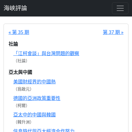
跳至主要內容
海峽評論
« 第 35 期
第 37 期 »
社論
「江柯會談」與台灣問題的觀察
（社論）
亞太與中國
美國財經界的中國熱
（翁啟元）
德國的亞洲政策重要性
（柯爾）
亞太中的中國與韓國
（韓升洲）
信息時代與亞太經濟合作努力