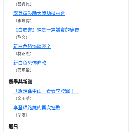
（蔡逸儒）
李登輝鼓勵大陸劫機來台
（李世偉）
《白皮書》純是一篇誠實的忠告
（歐文）
新白色恐怖幽靈？
（林正杰）
新白色恐怖條款
（郭承啟）
選舉與新黨
「想想孫中山，看看李登輝！」
（金玉華）
李登輝路線的再次挫敗
（茅漢）
通訊