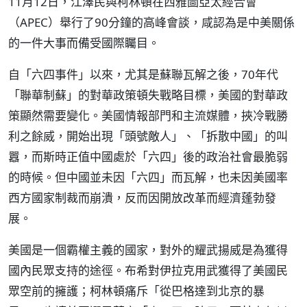
11月12日，江澤民與柯林頓在西雅圖亞太經合會
（APEC）舉行了90分鐘的高峰會談，咸認為是中美關係
的一件大事而備受國際矚目。
自「六四事件」以來，尤其是蘇聯瓦解之後，70年代
「聯華制蘇」的對華政策頓失戰略目標，美國的對華政
策顯然需要變化。美國情報部門和主流媒體，挾冷戰勝
利之餘威，開始出現「頭號敵人」、「拆散中國」的叫
囂，而斯時正值中國處於「六四」後的政治社會最脆弱
的時候。但中國並未因「六四」而瓦解，也未因美國率
西方國家制裁而崩潰，反而因開放改革而經濟蓬勃發
展。
美國是一個霸權主義的國家，對外的耀武揚威是為獲得
國內民眾支持的途徑。布希對伊拉克用武獲得了美國民
眾空前的擁護；柯林頓痛斥「從巴格達到北京的暴