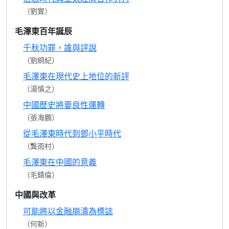
（劉實）
毛澤東百年誕辰
千秋功罪，誰與評說
（劉綱紀）
毛澤東在現代史上地位的新評
（湯慎之）
中國歷史將要良性運轉
（張海鵬）
從毛澤東時代到鄧小平時代
（龔雨村）
毛澤東在中國的意義
（毛鑄倫）
中國與改革
可能將以金融崩潰為標誌
（何新）