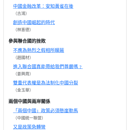
中國金融改革：安知黃雀在後
（古鴻）
創造中國崛起的時代
（林憲德）
參與聯合國的挫敗
不應為熱烈之假相所矇蔽
（趙國材）
進入聯合國真能帶給我們尊嚴嗎﹖
（姜興周）
雙重代表權是為法制化中國分裂
（金玉華）
兩個中國與兩岸關係
「兩個中國」政策必須懸崖勒馬
（中國統一聯盟）
又是政策急轉彎