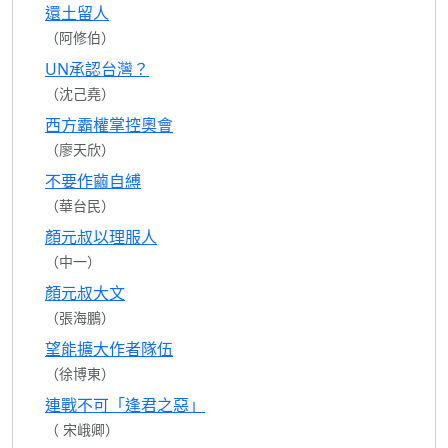
還土留人
（阿修伯）
UN承認台灣？
（沈己堯）
西方霸權掌控奧會
（廖天欣）
不要作繭自縛
（華台民）
顏元叔以理服人
（中一）
顏元叔大文
（張海鵬）
望能擴大作者隊伍
（徐博東）
連戰不可「逢君之惡」
（ 宋峨卿）