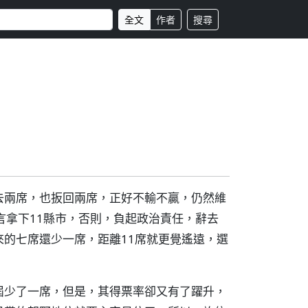
全文
作者
搜尋
去兩席，也扳回兩席，正好不輸不贏，仍然維
言拿下11縣市，否則，負起政治責任，辭去
的七席還少一席，距離11席就更覺遙遠，選
屆少了一席，但是，其得票率卻又有了躍升，