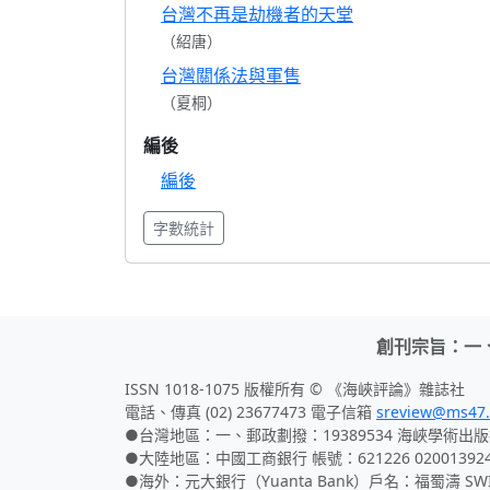
台灣不再是劫機者的天堂
（紹唐）
台灣關係法與軍售
（夏桐）
編後
編後
字數統計
創刊宗旨：一
ISSN 1018-1075 版權所有 © 《海峽評論》雜誌社
電話、傳真 (02) 23677473 電子信箱
sreview@ms47.
●台灣地區：一、郵政劃撥：19389534 海峽學術出版
●大陸地區：中國工商銀行 帳號：621226 02001392
●海外：元大銀行（Yuanta Bank）戶名：福蜀濤 SWIFT