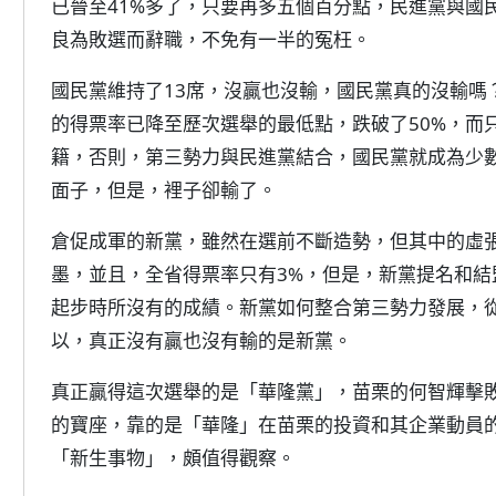
已晉至41%多了，只要再多五個百分點，民進黨與國
良為敗選而辭職，不免有一半的冤枉。
國民黨維持了13席，沒贏也沒輸，國民黨真的沒輸嗎
的得票率已降至歷次選舉的最低點，跌破了50%，而
籍，否則，第三勢力與民進黨結合，國民黨就成為少數
面子，但是，裡子卻輸了。
倉促成軍的新黨，雖然在選前不斷造勢，但其中的虛
墨，並且，全省得票率只有3%，但是，新黨提名和結
起步時所沒有的成績。新黨如何整合第三勢力發展，
以，真正沒有贏也沒有輸的是新黨。
真正贏得這次選舉的是「華隆黨」，苗栗的何智輝擊
的寶座，靠的是「華隆」在苗栗的投資和其企業動員
「新生事物」，頗值得觀察。