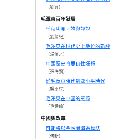
（劉實）
毛澤東百年誕辰
千秋功罪，誰與評說
（劉綱紀）
毛澤東在現代史上地位的新評
（湯慎之）
中國歷史將要良性運轉
（張海鵬）
從毛澤東時代到鄧小平時代
（龔雨村）
毛澤東在中國的意義
（毛鑄倫）
中國與改革
可能將以金融崩潰為標誌
（何新）