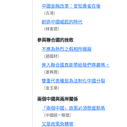
中國金融改革：安知黃雀在後
（古鴻）
創造中國崛起的時代
（林憲德）
參與聯合國的挫敗
不應為熱烈之假相所矇蔽
（趙國材）
進入聯合國真能帶給我們尊嚴嗎﹖
（姜興周）
雙重代表權是為法制化中國分裂
（金玉華）
兩個中國與兩岸關係
「兩個中國」政策必須懸崖勒馬
（中國統一聯盟）
又是政策急轉彎