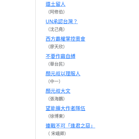
還土留人
（阿修伯）
UN承認台灣？
（沈己堯）
西方霸權掌控奧會
（廖天欣）
不要作繭自縛
（華台民）
顏元叔以理服人
（中一）
顏元叔大文
（張海鵬）
望能擴大作者隊伍
（徐博東）
連戰不可「逢君之惡」
（ 宋峨卿）