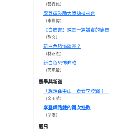
（蔡逸儒）
李登輝鼓勵大陸劫機來台
（李世偉）
《白皮書》純是一篇誠實的忠告
（歐文）
新白色恐怖幽靈？
（林正杰）
新白色恐怖條款
（郭承啟）
選舉與新黨
「想想孫中山，看看李登輝！」
（金玉華）
李登輝路線的再次挫敗
（茅漢）
通訊