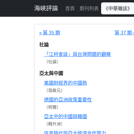
跳至主要內容
海峽評論
首頁
期刊列表
《中華雜誌》
« 第 35 期
第 37 期 
社論
「江柯會談」與台灣問題的觀察
（社論）
亞太與中國
美國財經界的中國熱
（翁啟元）
德國的亞洲政策重要性
（柯爾）
亞太中的中國與韓國
（韓升洲）
信息時代與亞太經濟合作努力