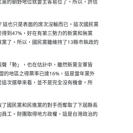
民黨的朝野地位就要主客易位了。所以，許信
？這也只是表面的席次沒輸而已。這次國民黨
只得到47%，好在有第三勢力的新黨和無黨
黨了。所以，國民黨雖維持了13縣市執政的
張聲「勢」，也在估計中，雖然新黨全軍皆
盟的地區之得票率已達16%，這是當年黨外
從這次選舉來看，並不是完全沒有機會。所
敗了國民黨和民進黨的對手而奪取了下屆縣長
的員工。財團取得地方政權，這是台灣政治的