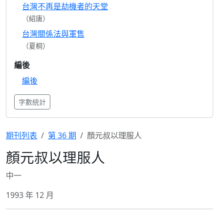
台灣不再是劫機者的天堂
（紹唐）
台灣關係法與軍售
（夏桐）
編後
編後
字數統計
期刊列表
第 36 期
顏元叔以理服人
顏元叔以理服人
中一
1993 年 12 月