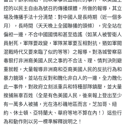
控的以民主自由為號召的傳播媒體，所做的報導，其立
場及傳播手法十分清楚：對中國人是長時期（近一個多
月），長時間（天天晚上全國聯播的頭條），完全站在
偏袒一邊，不合中國國情和甚至造謠（如某人被警衛人
員射死，軍隊要政變，軍隊某軍要互相對抗，猶如軍閥
混戰時代又要來臨了似的等等）之報導。對洛城警察惡
毒狠打非洲裔美國人民之事的不合法、理、情判決則避
重就輕，大量報導非洲裔和亞裔美國人民的反抗行為和
暴力鏡頭，並站在反對和醜化非白人的一邊，全力醜化
此一事件，對政府立刻派重兵和特種部隊鎮壓，並大量
搜捕無辜百姓（全是有色美國人民，後來報上登出至少
有一萬多人被捕，光在洛杉磯地區而言，芝加哥、紐
約、休士頓、亞特蘭大、華府等地不算在內！）這些行
為和動作則以另一標準解釋說明之！