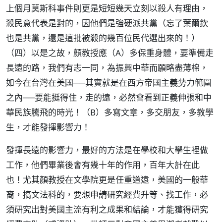
上個月莫斯科事件則更是短短幾天立刻以殺人有理由，
殺民意代表是對的，因他們是強硬派共黨（忘了葉爾欽
也是共黨，還是這批被殺的幾百位民代選出來的！）
（四）以是之故，顏教授應（A）多保重身體，要準備走
長遠的路，我們有志一同，為振興中華而願略盡薄棉，
如今在台灣在美國──其實就是在西方帝國主義勢力範圍
之內──要能挺得住，走的遠，必然會看到正義伸張和中
華民族騰飛的時光！（B）多寫文章，多交朋友，多教學
生，才能發揮影響力！
發揮長遠的影響力，最好的方法是在學校和大學生裡做
工作，他們畢業後會有幾十年的作用，百年大計在此
也！尤其顏教授在文學院更是任重道遠，美國的一般華
裔，搞文法科的，要想申請研究經費升等、找工作，必
須研究出對美國主流有利之成果和結論，才能獲得研究