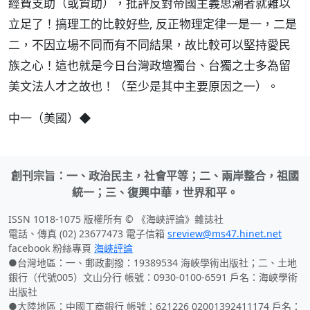
經費支助（或資助），批評反對帝國主義思潮者就難以
立足了！搞理工的比較好些, 反正物理定律一是一，二是
二，不因立場不同而有不同結果，故比較可以堅持愛民
族之心！這也就是今日台灣政壇獨台、台獨之士多為留
美文法人才之故也！（至少是其中主要原因之一）。
中一（美國）◆
創刊宗旨：一、政治民主，社會平等；二、兩岸整合，祖國
統一；三、復興中華，世界和平。
ISSN 1018-1075 版權所有 © 《海峽評論》雜誌社
電話、傳真 (02) 23677473 電子信箱
sreview@ms47.hinet.net
facebook 粉絲專頁
海峽評論
●台灣地區：一、郵政劃撥：19389534 海峽學術出版社；二、土地
銀行（代號005）文山分行 帳號：0930-0100-6591 戶名：海峽學術
出版社
●大陸地區：中國工商銀行 帳號：621226 02001392411174 戶名：