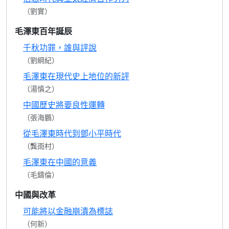
（劉實）
毛澤東百年誕辰
千秋功罪，誰與評說
（劉綱紀）
毛澤東在現代史上地位的新評
（湯慎之）
中國歷史將要良性運轉
（張海鵬）
從毛澤東時代到鄧小平時代
（龔雨村）
毛澤東在中國的意義
（毛鑄倫）
中國與改革
可能將以金融崩潰為標誌
（何新）