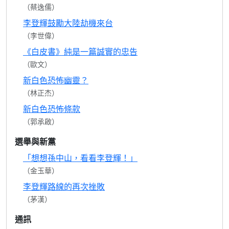
（蔡逸儒）
李登輝鼓勵大陸劫機來台
（李世偉）
《白皮書》純是一篇誠實的忠告
（歐文）
新白色恐怖幽靈？
（林正杰）
新白色恐怖條款
（郭承啟）
選舉與新黨
「想想孫中山，看看李登輝！」
（金玉華）
李登輝路線的再次挫敗
（茅漢）
通訊