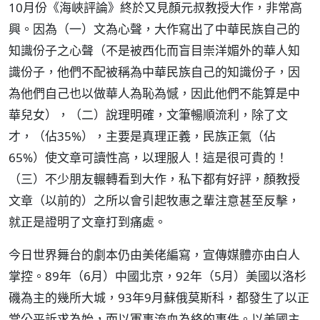
10月份《海峽評論》終於又見顏元叔教授大作，非常高
興。因為（一）文為心聲，大作寫出了中華民族自己的
知識份子之心聲（不是被西化而盲目崇洋媚外的華人知
識份子，他們不配被稱為中華民族自己的知識份子，因
為他們自己也以做華人為恥為憾，因此他們不能算是中
華兒女），（二）說理明確，文筆暢順流利，除了文
才，（佔35%），主要是真理正義，民族正氣（佔
65%）使文章可讀性高，以理服人！這是很可貴的！
（三）不少朋友輾轉看到大作，私下都有好評，顏教授
文章（以前的）之所以會引起牧惠之輩注意甚至反擊，
就正是證明了文章打到痛處。
今日世界舞台的劇本仍由美佬編寫，宣傳媒體亦由白人
掌控。89年（6月）中國北京，92年（5月）美國以洛杉
磯為主的幾所大城，93年9月蘇俄莫斯科，都發生了以正
當公平訴求為始，而以軍事流血為終的事件。以美國主