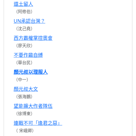
還土留人
（阿修伯）
UN承認台灣？
（沈己堯）
西方霸權掌控奧會
（廖天欣）
不要作繭自縛
（華台民）
顏元叔以理服人
（中一）
顏元叔大文
（張海鵬）
望能擴大作者隊伍
（徐博東）
連戰不可「逢君之惡」
（ 宋峨卿）