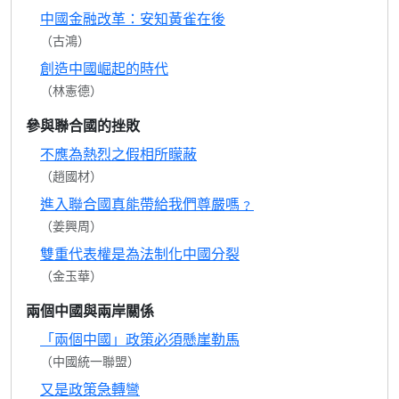
中國金融改革：安知黃雀在後
（古鴻）
創造中國崛起的時代
（林憲德）
參與聯合國的挫敗
不應為熱烈之假相所矇蔽
（趙國材）
進入聯合國真能帶給我們尊嚴嗎﹖
（姜興周）
雙重代表權是為法制化中國分裂
（金玉華）
兩個中國與兩岸關係
「兩個中國」政策必須懸崖勒馬
（中國統一聯盟）
又是政策急轉彎