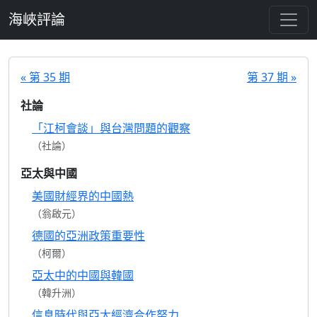
跳至主要內容
海峽評論
« 第 35 期
第 37 期 »
社論
「江柯會談」與台灣問題的觀察
（社論）
亞太與中國
美國財經界的中國熱
（翁啟元）
德國的亞洲政策重要性
（柯爾）
亞太中的中國與韓國
（韓升洲）
信息時代與亞太經濟合作努力