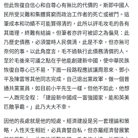
但此恢復自信心和自尊心有無比的代價的。斯即中國人
民所受災難和集體貧窮而政治工作者的死亡或被鬥。這
筆成本和功績不可能算得清的，此所以評毛攻毛的各有
其道理，終難有結論。但筆者亦許可被認之為偏見：此
乃歷史債務，必須當時人民償清，此是不幸，但亦無可
奈何的事。以此角度言，毛不過執行此債務清償的人。
至於毛後來可議之點在乎他能創建新中國，使中華民族
恢復自尊心已不易，下面一段路程應該讓周恩來、鄧小
平及陳雲等其他同志完成，自己退出黨政軍，做一個普
通共黨黨員，如目前小平先生一樣。但他不如此，他想
一人跑完全程：「建設新中國成一富強國家，能和英美
匹敵爭霸。」此乃大大不幸。
因他的長處就是他的短處。經濟建設是另一套理論和策
略，人性天生相近，必具貪婪自私，但亦屬經濟發展繁