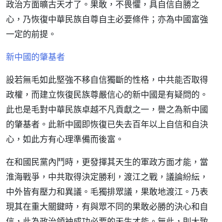
政治方面曠古天才了。果敢，不畏懼，具自信自勝之
心，乃恢復中華民族自尊自主必要條件；亦為中國富強
一定的前提。
新中國的肇基者
設若無毛如此堅強不移自信獨斷的性格，中共能否取得
政權，而建立恢復民族尊嚴信心的新中國是有疑問的。
此也是毛對中華民族卓越不凡貢獻之一，譽之為新中國
的肇基者。此新中國即恢復已失去百年以上自信和自決
心，如此方有心理準備而後富。
在和國民黨內鬥時，更發揮其天生的軍政方面才能，當
淮海戰爭，中共取得決定勝利，渡江之戰，議論紛紜，
中外皆有壓力和異議。毛獨排眾議，果敢地渡江。乃表
現其在重大關鍵時，有與眾不同的果敢必勝的決心和自
信，此為政治領袖成功必要的天生才能。無此，則大致