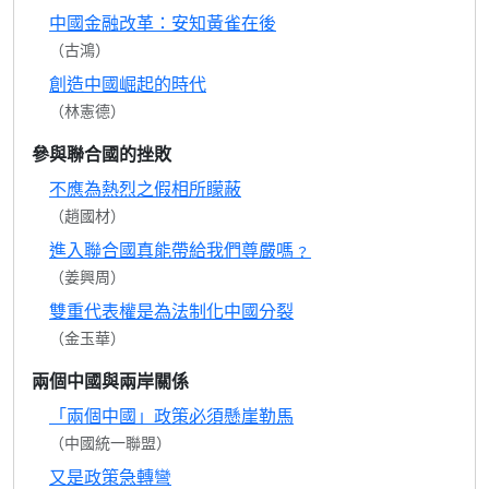
中國金融改革：安知黃雀在後
（古鴻）
創造中國崛起的時代
（林憲德）
參與聯合國的挫敗
不應為熱烈之假相所矇蔽
（趙國材）
進入聯合國真能帶給我們尊嚴嗎﹖
（姜興周）
雙重代表權是為法制化中國分裂
（金玉華）
兩個中國與兩岸關係
「兩個中國」政策必須懸崖勒馬
（中國統一聯盟）
又是政策急轉彎