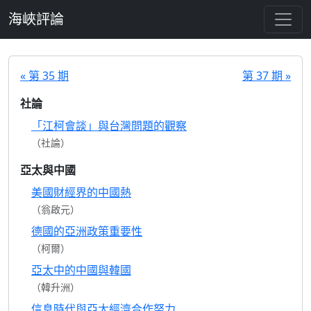
跳至主要內容
海峽評論
« 第 35 期
第 37 期 »
社論
「江柯會談」與台灣問題的觀察
（社論）
亞太與中國
美國財經界的中國熱
（翁啟元）
德國的亞洲政策重要性
（柯爾）
亞太中的中國與韓國
（韓升洲）
信息時代與亞太經濟合作努力