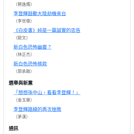
（蔡逸儒）
李登輝鼓勵大陸劫機來台
（李世偉）
《白皮書》純是一篇誠實的忠告
（歐文）
新白色恐怖幽靈？
（林正杰）
新白色恐怖條款
（郭承啟）
選舉與新黨
「想想孫中山，看看李登輝！」
（金玉華）
李登輝路線的再次挫敗
（茅漢）
通訊