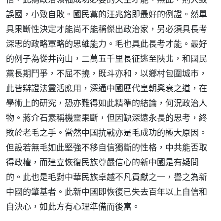
誤國，小致自敗。國民黨的汪兆銘即最好的例證。然單
具果斷性決定才能尚不能稱傑出政治家，另必須具長考
深思的政略軍略的思維能力。毛也具此長考才能。最好
的例子為從井崗山，二萬五千里長征逃至陝北，和國民
黨長期鬥爭，不屈不撓，既斗亦和，以鄉村包圍城市，
此皆辯證法靈活應用，深通中國歷代皇朝興衰之道，在
學術上的研究，恐亦難得如此精準的結論，何況政治人
物。蔣介石素稱機靈果斷，但因缺深遠永長的思考，終
敗於老毛之手。當然中國抗戰亦是毛成功的極大原因。
但設若無毛如此堅強不移自信獨斷的性格，中共能否取
得政權，而建立恢復民族尊嚴信心的新中國是有疑問
的。此也是毛對中華民族卓越不凡貢獻之一，譽之為新
中國的肇基者。此新中國即恢復已失去百年以上自信和
自決心，如此方有心理準備而後富。