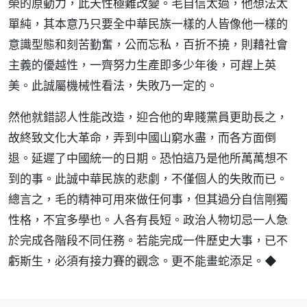
榮的原動力，此天性極難改變。毛自信太過，他想法太
單純，其本意乃只要全中華民族一樣的人皆像他一樣的
意識型態和刻苦勤奮，公而忘私，百折不撓，則藉社會
主義的優越性，一齊努力生產即多少年後，可趕上英
美。此誠屬機械性看法，失敗乃一定的。
然他就錯認人性能改造，迎合他的卑賤黨員更助長之，
故終致文化大革命，弄到中國山窮水盡，而各方面倒
退。延遲了中國統一的日期。恐怕這乃是他所萬萬想不
到的事。此誠中華民族的悲劇，不僅個人的失敗而已。
總言之，毛的精神可用來做任何事，但其過分自信剛獨
性格，不宜多學也。人各有長短。政治人物切忌一人急
於完成各階段不同任務。若能完成一件歷史大事，已不
虧斯生，必須有接力賽的觀念。更不能畫蛇添足。◆