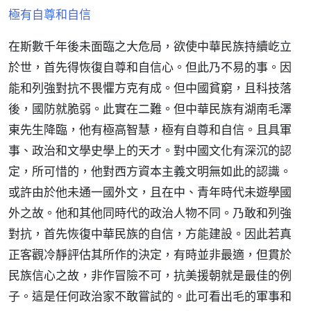
極有自尊和自信
在斯數千年後未面臨之大危局，欲使中華民族持續屹立
於世，首先得恢復自尊和自信心。但此乃不易的事。因
能和列強對抗不畏懼方克有成。但中國貧窮，且科技落
後，國防就脆弱。此實在二難。但中華民族有湖南毛澤
東先生降臨，他有極高智慧，極有自尊和自信。且具軍
事、政治和文學史學上的天才。對中國文化有深沉的認
定，所可惜的，他對西方資本主義文明無如此的認識。
或許由於他未通一國外文，且在中、青年時代未遊學國
外之故。他和其他同時代的政治人物不同。乃敢和列強
對抗，首先恢復中華民族的自信，方能建設。因此若真
正客觀冷靜評估其所作的決定，有時並非最適，但貫於
民族信心之故，非作冒險不可，抗美援朝就是最佳的例
子。這是任何政治家不敢嘗試的。此可看出毛的軍事和