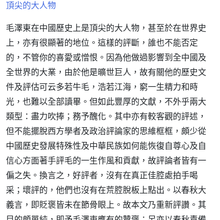
頂尖的大人物
毛澤東在中國歷史上是頂尖的大人物，甚至於在世界史
上，亦有很顯著的地位。這樣的評斷，誰也不能否定
的，不管你的喜愛或憎恨。因為他做過影響到全中國及
全世界的大業，由於他是曠世巨人，故有關他的歷史文
件及評估可云多若牛毛，浩若江海，窮一生精力和時
光，也難以全部讀畢。但如此豐厚的文獻，不外乎兩大
類型：盡力吹捧；務予醜化。其中亦有較客觀的評述，
但不能擺脫西方學者及政治評論家的思維框框，頗少從
中國歷史發展特殊性及中華民族如何能恢復自尊心及自
信心方面著手評毛的一生作風和貢獻，故評論者皆有一
偏之失。換言之，好評者，沒有在真正佳腔處拍手喝
采；壞評的，他們也沒有在荒腔脫板上點出。以春秋大
義言，即貶褒皆未在節骨眼上。故本文乃重新評讚。其
目的頗單純，即予毛澤東應有的贊褒；另亦以春秋責備