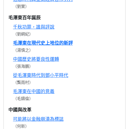
（劉實）
毛澤東百年誕辰
千秋功罪，誰與評說
（劉綱紀）
毛澤東在現代史上地位的新評
（湯慎之）
中國歷史將要良性運轉
（張海鵬）
從毛澤東時代到鄧小平時代
（龔雨村）
毛澤東在中國的意義
（毛鑄倫）
中國與改革
可能將以金融崩潰為標誌
（何新）