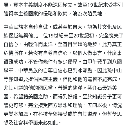
展，資本主義制度不能深固樹立。故至19世紀末受盡列
強資本主義國家的侵略和欺侮，淪為次殖民地。
中華民族本自矜自傲，或甚至於自大，認為其文化及民
族優越無與倫比。但19世紀末至20世紀初，完全喪失了
自信心，由輕洋而重洋，至盲目崇拜的地步，此乃真正
危機所在。若沒有自尊自信心，以個人做事言，什麼事
很難成功，不管你條件有多少優厚。由甲午戰爭到八國
聯軍，中華民族的自尊自信心已到冰零點。因此孫中山
等亦知道要提倡民族主義，但他和他的黨皆不能完成。
尤其可議的他的國民黨，普遍的迷洋。蔣介石最迷美
國，希望藉美國之助，而得到好處。至於知識分子更可
議更可悲，完全接受西方思想和理論，五四以後，情況
更變本加厲，在科技全盤接受或許有其道理，但哲學思
想及社會科學面未必如此。