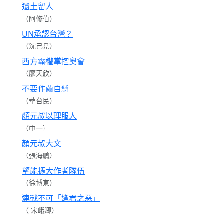
還土留人
（阿修伯）
UN承認台灣？
（沈己堯）
西方霸權掌控奧會
（廖天欣）
不要作繭自縛
（華台民）
顏元叔以理服人
（中一）
顏元叔大文
（張海鵬）
望能擴大作者隊伍
（徐博東）
連戰不可「逢君之惡」
（ 宋峨卿）