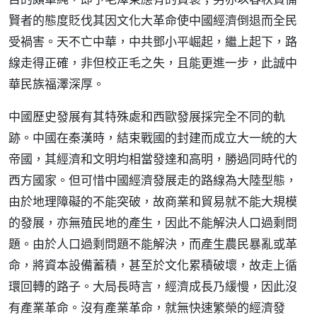
賢者的態度貶伐其因文化大革命使中國經濟倒退而全民
受禍害。天不亡中華，中共鄧小平崛起，繼上起下，路
線走得正確，非但校正毛之失，且能更進一步，此誠中
華民族福澤深厚。
中國歷史發展有其特殊處和西歐發展採完全不同的軌
跡。中國在秦漢時，結束戰國的封建而成立大一統的大
帝國，其經濟和文明均相當發達和高明，勝過同時代的
西方國家。但可惜中國經濟發展走的路線為大陸型態，
由於地理障礙的不能突破，故商業和貿易就不能大規模
的發展，亦無殖民地的產生，因此不能解決人口過剩問
題。由於人口過剩問題不能解決，而產生農民暴亂或革
命，將資本設備蓄積，甚至於文化累積破壞，故走上循
環回轉的路子。大局長時言，經濟成長乃緩慢，因此沒
有產業革命。沒有產業革命，就無快速繁榮的經濟發