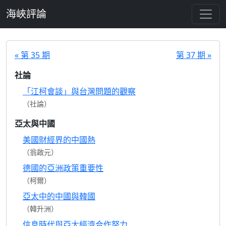
跳至主要內容
海峽評論
« 第 35 期
第 37 期 »
社論
「江柯會談」與台灣問題的觀察
（社論）
亞太與中國
美國財經界的中國熱
（翁啟元）
德國的亞洲政策重要性
（柯爾）
亞太中的中國與韓國
（韓升洲）
信息時代與亞太經濟合作努力