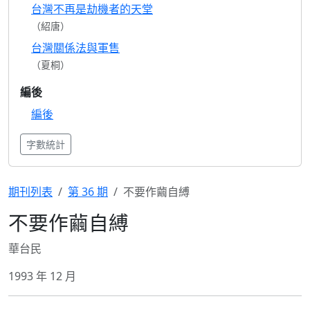
台灣不再是劫機者的天堂
（紹唐）
台灣關係法與軍售
（夏桐）
編後
編後
字數統計
期刊列表
第 36 期
不要作繭自縛
不要作繭自縛
華台民
1993 年 12 月