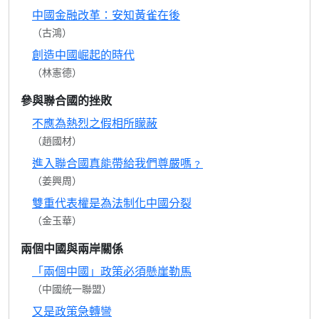
中國金融改革：安知黃雀在後
（古鴻）
創造中國崛起的時代
（林憲德）
參與聯合國的挫敗
不應為熱烈之假相所矇蔽
（趙國材）
進入聯合國真能帶給我們尊嚴嗎﹖
（姜興周）
雙重代表權是為法制化中國分裂
（金玉華）
兩個中國與兩岸關係
「兩個中國」政策必須懸崖勒馬
（中國統一聯盟）
又是政策急轉彎