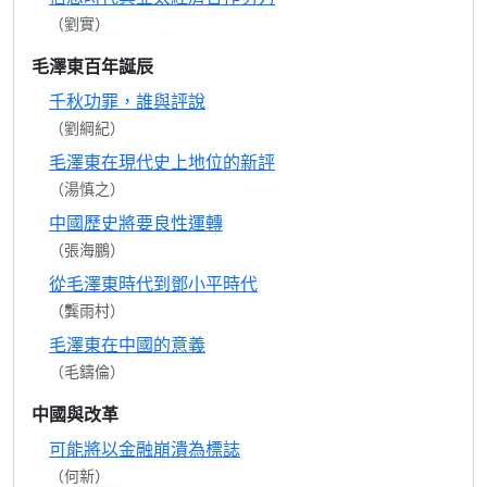
（劉實）
毛澤東百年誕辰
千秋功罪，誰與評說
（劉綱紀）
毛澤東在現代史上地位的新評
（湯慎之）
中國歷史將要良性運轉
（張海鵬）
從毛澤東時代到鄧小平時代
（龔雨村）
毛澤東在中國的意義
（毛鑄倫）
中國與改革
可能將以金融崩潰為標誌
（何新）