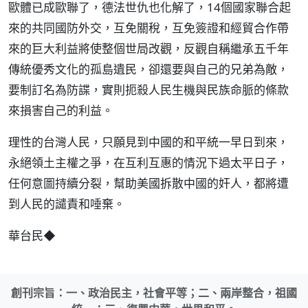
歐體已成歐聯了，德法世仇也化解了，14個國家聯合起
來的共同國防外交，互免關稅，互免簽證和經貿合作帶
來的巨大利益將使整個世局改觀，反觀自稱繼承五千年
傳統優秀文化的孤島遺民，卻還要與自己的兄弟為敵，
要制訂名為防諜，實則扼殺人民生機與民族命脈的條款
來損害自己的利益。
理性的台灣人民，只願見到中國的和平統一早日到來，
永絕領土主權之爭，在互利互惠的情況下過太平日子，
任何意圖持續分裂，幫助美國拆散中國的奸人，都將遭
到人民的譴責和唾棄。
華台民◆
創刊宗旨：一、政治民主，社會平等；二、兩岸整合，祖國