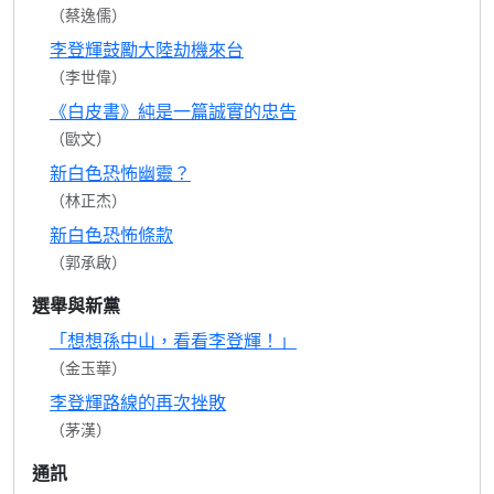
（蔡逸儒）
李登輝鼓勵大陸劫機來台
（李世偉）
《白皮書》純是一篇誠實的忠告
（歐文）
新白色恐怖幽靈？
（林正杰）
新白色恐怖條款
（郭承啟）
選舉與新黨
「想想孫中山，看看李登輝！」
（金玉華）
李登輝路線的再次挫敗
（茅漢）
通訊