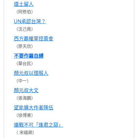
還土留人
（阿修伯）
UN承認台灣？
（沈己堯）
西方霸權掌控奧會
（廖天欣）
不要作繭自縛
（華台民）
顏元叔以理服人
（中一）
顏元叔大文
（張海鵬）
望能擴大作者隊伍
（徐博東）
連戰不可「逢君之惡」
（ 宋峨卿）