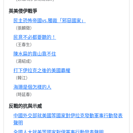
英美侵伊戰爭
民主恐怖帝國vs.獨裁「邪惡國家」
（張麟徵）
民意不必都要聽的！
（王春生）
陳水扁的靠山靠不住
（湯紹成）
打下伊拉克之後的美國霸權
（韓江）
海珊是個怎樣的人
（時延春）
反戰的抗與示威
中國外交部就美國等國家對伊拉克發動軍事行動發表
聲明
全國人大就美等國家對伊軍事行動發表聲明