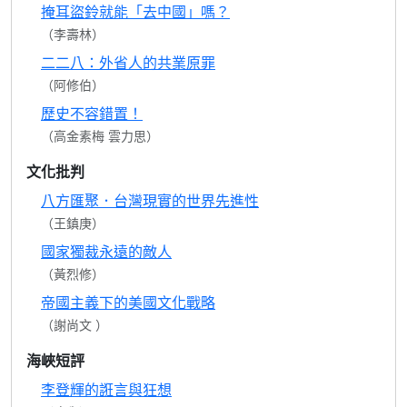
掩耳盜鈴就能「去中國」嗎？
（李壽林）
二二八：外省人的共業原罪
（阿修伯）
歷史不容錯置！
（高金素梅 雲力思）
文化批判
八方匯聚．台灣現實的世界先進性
（王鎮庚）
國家獨裁永遠的敵人
（黃烈修）
帝國主義下的美國文化戰略
（謝尚文 ）
海峽短評
李登輝的誑言與狂想