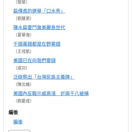
（瘦叟）
扁傳真的選舉「口水秀」
（劉蓮弟）
陳水扁要鬥臭美麗島世代
（夏華海）
千錯萬錯都是在野黨錯
（王戎凱）
美國已在向我們要錢
（成功）
泛綠祭出「台灣民族主義牌」
（陳北機）
美國內反戰示威高漲 近兩千八被捕
（劉愛成）
編後
編後