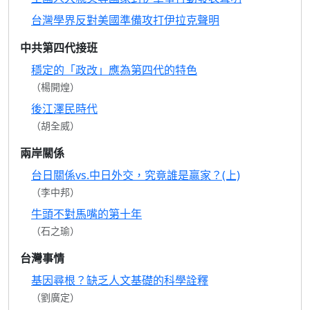
台灣學界反對美國準備攻打伊拉克聲明
中共第四代接班
穩定的「政改」應為第四代的特色
（楊開煌）
後江澤民時代
（胡全威）
兩岸關係
台日關係vs.中日外交，究竟誰是贏家？(上)
（李中邦）
牛頭不對馬嘴的第十年
（石之瑜）
台灣事情
基因尋根？缺乏人文基礎的科學詮釋
（劉廣定）