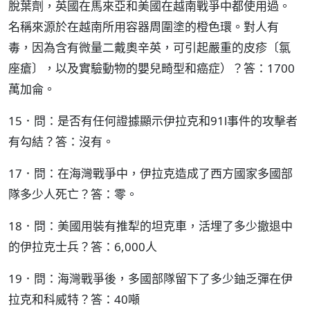
脫葉劑，英國在馬來亞和美國在越南戰爭中都使用過。
名稱來源於在越南所用容器周圍塗的橙色環。對人有
毒，因為含有微量二戴奧辛英，可引起嚴重的皮疹〔氯
座瘡〕，以及實驗動物的嬰兒畸型和癌症）？答：1700
萬加侖。
15．問：是否有任何證據顯示伊拉克和91l事件的攻擊者
有勾結？答：沒有。
17．問：在海灣戰爭中，伊拉克造成了西方國家多國部
隊多少人死亡？答：零。
18．問：美國用裝有推犁的坦克車，活埋了多少撤退中
的伊拉克士兵？答：6,000人
19．問：海灣戰爭後，多國部隊留下了多少鈾乏彈在伊
拉克和科威特？答：40噸