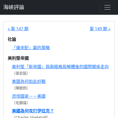
跳至主要內容
海峽評論
« 第 147 期
第 149 期 »
社論
「連宋配」贏的策略
美利堅帝國
美利堅「新帝國」與兩極格局解體後的國際關係走向
（張宏毅）
美國為何如此好戰
（陳毓鈞）
流氓國家－－美國
（毛鑄倫）
美國為何攻打伊拉克？
（Charles Sheketoff）