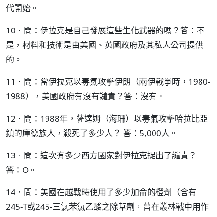
代開始。
10．問：伊拉克是自己發展這些生化武器的嗎？答：不
是，材料和技術是由美國、英國政府及其私人公司提供
的。
11．問：當伊拉克以毒氣攻擊伊朗（兩伊戰爭時，1980-
1988），美國政府有沒有譴責？答：沒有。
12．問：1988年，薩達姆（海珊）以毒氣攻擊哈拉比亞
鎮的庫德族人，殺死了多少人？ 答：5,000人。
13．問：這次有多少西方國家對伊拉克提出了譴責？
答：O。
14．問：美國在越戰時使用了多少加侖的橙劑（含有
245-T或245-三氯苯氯乙酸之除草劑，曾在叢林戰中用作