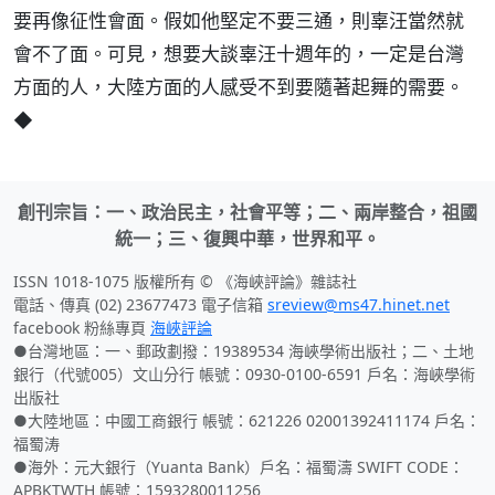
要再像征性會面。假如他堅定不要三通，則辜汪當然就
會不了面。可見，想要大談辜汪十週年的，一定是台灣
方面的人，大陸方面的人感受不到要隨著起舞的需要。
◆
創刊宗旨：一、政治民主，社會平等；二、兩岸整合，祖國
統一；三、復興中華，世界和平。
ISSN 1018-1075 版權所有 © 《海峽評論》雜誌社
電話、傳真 (02) 23677473 電子信箱
sreview@ms47.hinet.net
facebook 粉絲專頁
海峽評論
●台灣地區：一、郵政劃撥：19389534 海峽學術出版社；二、土地
銀行（代號005）文山分行 帳號：0930-0100-6591 戶名：海峽學術
出版社
●大陸地區：中國工商銀行 帳號：621226 02001392411174 戶名：
福蜀涛
●海外：元大銀行（Yuanta Bank）戶名：福蜀濤 SWIFT CODE：
APBKTWTH 帳號：1593280011256