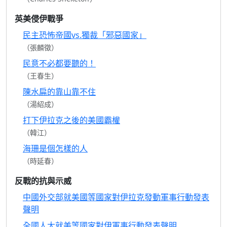
英美侵伊戰爭
民主恐怖帝國vs.獨裁「邪惡國家」
（張麟徵）
民意不必都要聽的！
（王春生）
陳水扁的靠山靠不住
（湯紹成）
打下伊拉克之後的美國霸權
（韓江）
海珊是個怎樣的人
（時延春）
反戰的抗與示威
中國外交部就美國等國家對伊拉克發動軍事行動發表
聲明
全國人大就美等國家對伊軍事行動發表聲明