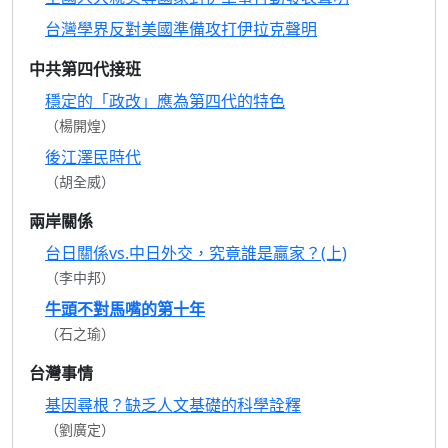
台灣學界反對美國準備攻打伊拉克聲明
中共第四代接班
穩定的「政改」應為第四代的特色
（楊開煌）
後江澤民時代
（胡全威）
兩岸關係
台日關係vs.中日外交，究竟誰是贏家？(上)
（李中邦）
牛頭不對馬嘴的第十年
（石之瑜）
台灣事情
基因尋根？缺乏人文基礎的科學詮釋
（劉廣定）