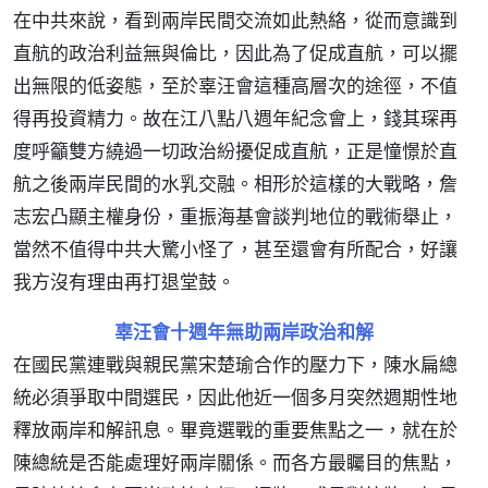
在中共來說，看到兩岸民間交流如此熱絡，從而意識到
直航的政治利益無與倫比，因此為了促成直航，可以擺
出無限的低姿態，至於辜汪會這種高層次的途徑，不值
得再投資精力。故在江八點八週年紀念會上，錢其琛再
度呼籲雙方繞過一切政治紛擾促成直航，正是憧憬於直
航之後兩岸民間的水乳交融。相形於這樣的大戰略，詹
志宏凸顯主權身份，重振海基會談判地位的戰術舉止，
當然不值得中共大驚小怪了，甚至還會有所配合，好讓
我方沒有理由再打退堂鼓。
辜汪會十週年無助兩岸政治和解
在國民黨連戰與親民黨宋楚瑜合作的壓力下，陳水扁總
統必須爭取中間選民，因此他近一個多月突然週期性地
釋放兩岸和解訊息。畢竟選戰的重要焦點之一，就在於
陳總統是否能處理好兩岸關係。而各方最矚目的焦點，