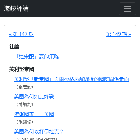
跳至主要內容
海峽評論
« 第 147 期
第 149 期 »
社論
「連宋配」贏的策略
美利堅帝國
美利堅「新帝國」與兩極格局解體後的國際關係走向
（張宏毅）
美國為何如此好戰
（陳毓鈞）
流氓國家－－美國
（毛鑄倫）
美國為何攻打伊拉克？
（Charles Sheketoff）