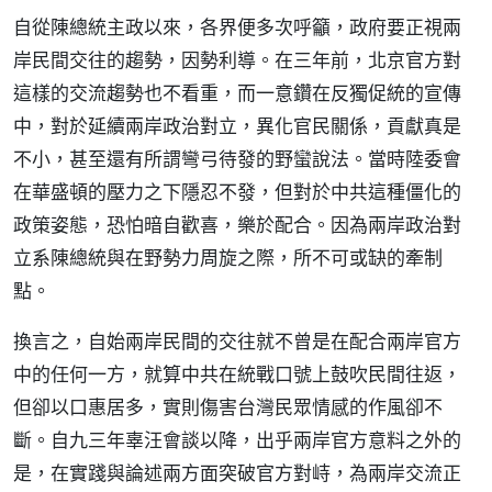
自從陳總統主政以來，各界便多次呼籲，政府要正視兩
岸民間交往的趨勢，因勢利導。在三年前，北京官方對
這樣的交流趨勢也不看重，而一意鑽在反獨促統的宣傳
中，對於延續兩岸政治對立，異化官民關係，貢獻真是
不小，甚至還有所謂彎弓待發的野蠻說法。當時陸委會
在華盛頓的壓力之下隱忍不發，但對於中共這種僵化的
政策姿態，恐怕暗自歡喜，樂於配合。因為兩岸政治對
立系陳總統與在野勢力周旋之際，所不可或缺的牽制
點。
換言之，自始兩岸民間的交往就不曾是在配合兩岸官方
中的任何一方，就算中共在統戰口號上鼓吹民間往返，
但卻以口惠居多，實則傷害台灣民眾情感的作風卻不
斷。自九三年辜汪會談以降，出乎兩岸官方意料之外的
是，在實踐與論述兩方面突破官方對峙，為兩岸交流正