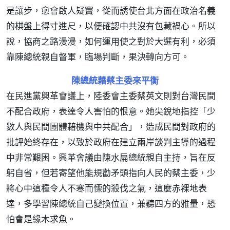
是讓步，愈會啟人疑竇，從而誘使台北方面在政治名義
的棋盤上得寸進尺，以便確認中共沒有包藏禍心。所以
說，協商之路漫漫，如何運用使之對於大選有利，必須
靠陳總統親自督軍，臨場判斷，果決轉向方可。
陳總統藉蔡主委來平衡
在民進黨興革會議上，陸委會主委蔡英文則對台灣民間
不配合政府，表達令人害怕的恨意。她尖銳地指控「少
數人與民間團體藉機與中共配合」，造成民間對政府的
批評始終存在，以致於政府在建立兩岸談判主導的過程
中非常艱困。興革會議由陳水扁總統親自主持，旨在反
躬自省，但若寄望他能規勸矛頭指向人民的蔡主委，少
將心中這種令人不寒而慄的殺伐之氣，這麼赤裸地表
達，多學習陳總統自己變換位置，兼聽四方的雅量，恐
怕會是緣木求魚。