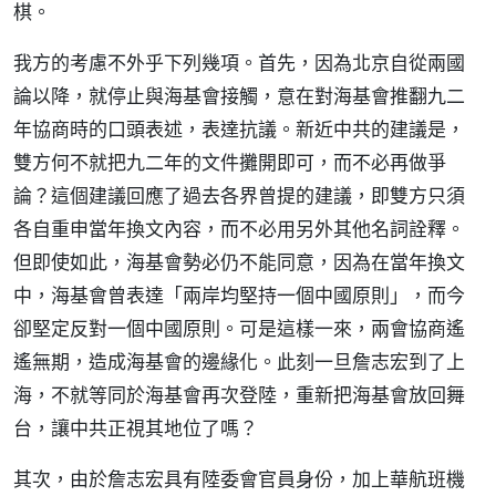
棋。
我方的考慮不外乎下列幾項。首先，因為北京自從兩國
論以降，就停止與海基會接觸，意在對海基會推翻九二
年協商時的口頭表述，表達抗議。新近中共的建議是，
雙方何不就把九二年的文件攤開即可，而不必再做爭
論？這個建議回應了過去各界曾提的建議，即雙方只須
各自重申當年換文內容，而不必用另外其他名詞詮釋。
但即使如此，海基會勢必仍不能同意，因為在當年換文
中，海基會曾表達「兩岸均堅持一個中國原則」，而今
卻堅定反對一個中國原則。可是這樣一來，兩會協商遙
遙無期，造成海基會的邊緣化。此刻一旦詹志宏到了上
海，不就等同於海基會再次登陸，重新把海基會放回舞
台，讓中共正視其地位了嗎？
其次，由於詹志宏具有陸委會官員身份，加上華航班機