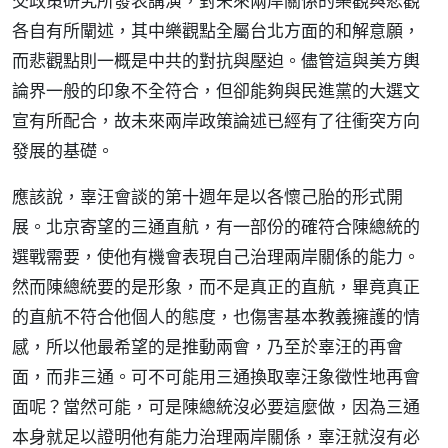
交政策研究所發表講演，對未來兩岸關係的樂觀與悲觀
各自有所闡述，其中樂觀點全屬台北方面的和解意願，
而悲觀點則一概是中共的對抗與壓迫。儘管這與美方輿
論界一般的印象不全符合，但卻能夠與民進黨的大選文
宣有所配合，故未來兩岸政策論述已經有了往衝突方向
發展的基礎。
應該說，辜汪會談的第十週年是以各懷己胎的形式開
展。北京寄望的三通直航，有一部份的確符合陳總統的
選戰需要，使他有機會表現自己治理兩岸關係的能力。
然而陳總統要的是形象，而不是真正的直航，畢竟真正
的直航不符合他個人的態度，也傷害基本教義擁護的情
感，所以他最希望的是推動兩會，乃至於辜汪的再會
面，而非三通。可不可能用三通換取辜汪象徵性地再會
面呢？當然可能，可是陳總統沒必要這麼做，因為三通
本身就足以證明他有能力治理兩岸關係，辜汪就沒有必