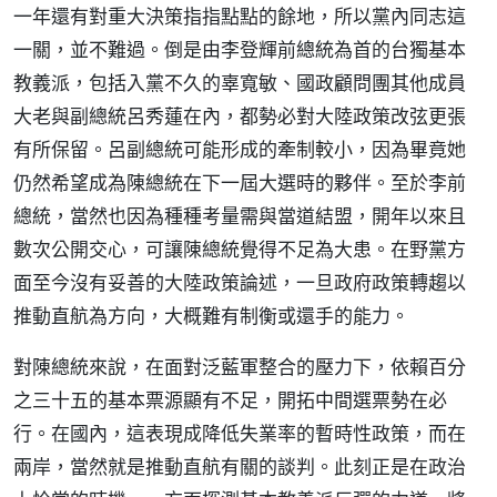
一年還有對重大決策指指點點的餘地，所以黨內同志這
一關，並不難過。倒是由李登輝前總統為首的台獨基本
教義派，包括入黨不久的辜寬敏、國政顧問團其他成員
大老與副總統呂秀蓮在內，都勢必對大陸政策改弦更張
有所保留。呂副總統可能形成的牽制較小，因為畢竟她
仍然希望成為陳總統在下一屆大選時的夥伴。至於李前
總統，當然也因為種種考量需與當道結盟，開年以來且
數次公開交心，可讓陳總統覺得不足為大患。在野黨方
面至今沒有妥善的大陸政策論述，一旦政府政策轉趨以
推動直航為方向，大概難有制衡或還手的能力。
對陳總統來說，在面對泛藍軍整合的壓力下，依賴百分
之三十五的基本票源顯有不足，開拓中間選票勢在必
行。在國內，這表現成降低失業率的暫時性政策，而在
兩岸，當然就是推動直航有關的談判。此刻正是在政治