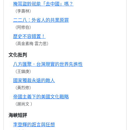
掩耳盜鈴就能「去中國」嗎？
（李壽林）
二二八：外省人的共業原罪
（阿修伯）
歷史不容錯置！
（高金素梅 雲力思）
文化批判
八方匯聚．台灣現實的世界先進性
（王鎮庚）
國家獨裁永遠的敵人
（黃烈修）
帝國主義下的美國文化戰略
（謝尚文 ）
海峽短評
李登輝的誑言與狂想