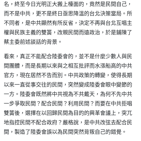
名，終至今日光明正大搬上檯面的，竟然是民間自己，
而不是中共，更不是終日亟思降溫的台北決策當局。所
不同者，是中共顯然有所反省，決定不再與台北互唱主
權與民族主義的雙簧，改親民間而遠政治，於是鋪陳了
蔡主委前述談話的背景。
看來，真正不能配合陸委會的，並不是什麼少數人與民
間團體，而是長期以來與之相互批評而水漲船高的中共
官方，現在居然不告而別。中共政策的轉變，使得長期
以來一直從事交往的民間，突然變成陸委會眼中變節的
一方。陸委會既然將中共視為不共戴天，為何不先中共
一步爭取民間？配合民間？利用民間？而要在中共拒唱
雙簧後，選擇在以回歸民間為目的的興革會議上，突兀
地指控民間不配合政府？嚴格說，是中共改弦去配合民
間，製造了陸委會誤以為民間突然背叛自己的錯覺。