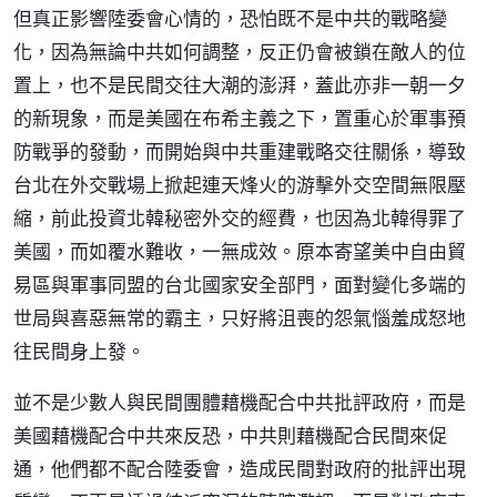
但真正影響陸委會心情的，恐怕既不是中共的戰略變
化，因為無論中共如何調整，反正仍會被鎖在敵人的位
置上，也不是民間交往大潮的澎湃，蓋此亦非一朝一夕
的新現象，而是美國在布希主義之下，置重心於軍事預
防戰爭的發動，而開始與中共重建戰略交往關係，導致
台北在外交戰場上掀起連天烽火的游擊外交空間無限壓
縮，前此投資北韓秘密外交的經費，也因為北韓得罪了
美國，而如覆水難收，一無成效。原本寄望美中自由貿
易區與軍事同盟的台北國家安全部門，面對變化多端的
世局與喜惡無常的霸主，只好將沮喪的怨氣惱羞成怒地
往民間身上發。
並不是少數人與民間團體藉機配合中共批評政府，而是
美國藉機配合中共來反恐，中共則藉機配合民間來促
通，他們都不配合陸委會，造成民間對政府的批評出現