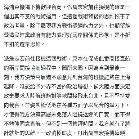
海浦東機場下機歡迎台商。派詹志宏前往接機的確是一
個出其不意的戰術運用，但這個戰術背後的思維拖不了
政治考量，除了展現我方戰術調適能力之外，也期望能
營造民進黨政府有能力處理好兩岸關係的形象，是不折
不扣的選舉思維。
派詹志宏前往接機這個戰術，原本在促成此番間接直航
的兩岸間接協商過程中，聞所未聞，因為直到最後一
刻，我方決策高層猶不願意見到台灣的班機能夠在上海
起降，唯恐給予外界不當的政治聯想。俟大陸方面決定
放棄要求大陸航班能對等地間接飛來台北，且不堅持雙
向載客，並姿態極低地在各種方面予以配合的壓力下，
才使得我方決策高層未免落人阻撓返鄉的口實，而不得
不勉強同意直航。但不到一個禮拜時間，我方就有了將
計就計的思維，一改消極態度，打出詹志宏接機這顆