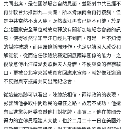
共同出席，是在國際場合自然見面，並影射中共已經不
再計較台北推翻九二共識，所以肯讓兩會再行接觸。但
是中共當然不肯入甕，既然辜汪再會已經不可能，於是
台北國家安全單位就故意釋放有關新加坡紀念會議的訊
息，使得雖然早知辜汪已經見不到面，可是一旦不知情
的媒體被誘，而用頭條新聞炒作，也足以讓國人感受和
解氣氛，從而信任陳總統穩定開展兩岸關係的能力。之
後故意傳出汪道涵要照顧夫人身體，不便與會的禮貌藉
口，更被台北拿來當成真實回應來宣傳，就好像汪道涵
不反對與辜振甫共同出席紀念會。
從這些痕跡可以看出，陳總統相信，兩岸政策的表現，
影響到他爭取中間選民的連任之路。故若不成功，他還
有民進黨與陸委會幫他打對抗牌。事實上，他在美國最
得力的宣傳員程建人大使，也於二月二十一日在美國外