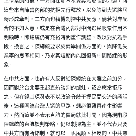
上恰當的時機，一方面探測基本教義派反彈的力道，將
這些來自陣營內部的抗拒先行釋放，以免等到大選將屆
時形成牽制，二方面也藉機刺探中共反應，倘若對岸配
合的不如人意，或是在台灣內部對中間選民吸票作用不
明顯時，陳總統仍有充裕時間重作調整，改以對抗為手
段。換言之，陳總統要求於兩岸關係方面的，與降低失
業率的思考相同，乃求其短期內能回復新中間路線的形
象。
在中共方面，也許有人反對給陳總統在大選之前加分，
因而對於台北要重起直航談判的爐灶，認為應當拒斥
之。但在錢其琛發表不以政治分歧干擾民間交流的談話
後，這種圍繞台灣大選的思路，想必很難再產生影響
力。然而這並不表示直航的僵局就此打開，因為現階段
陳總統的直航談判策略，仍以刺探為主，並不代表只要
中共方面有所節制，就可以一帆風順。相反的，中共愈