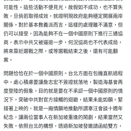
可能性。這些活動不便見光，故假如不成功，也不算失
敗，旦倘若取得成效，就證明現政府能夠穩定開展兩岸
關係。對於基本教義派而言，這樣的處理雖不滿意，但
仍可以接受，因為能夠不在一個中國原則下進行三通協
商，表示中共又被逼退一步，何況協商也不代表成局，
將來靠近選戰之際，或等選戰結束之後，還有可能翻
案。
問題恰恰在於一個中國原則。台北方面在包機直航過程
中，處心積慮要讓詹志宏不簽證就落地，製造海基會再
度登陸的假象，目的就是要在不承認一個中國原則的情
況下，突破中共對官方接觸的迴避，結果未能如願。緊
接著上映的，就是一廂情願地推動所謂辜汪會談十週年
紀念，讓兩位當事人在新加坡重逢的鬧劇，結果當然又
失敗。依照台北的構想，透過新加坡發邀請函給雙方，