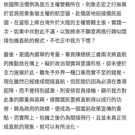
依國際法慣例為我方主權管轄所在，則詹志宏之行無異
於官員搭乘象徵主權的航空器，赴僑居地迎接僑民返
國，在姿態上將台灣外於大陸的主權管轄主張，實踐一
次。如果中共對此不滿，以致將來不願意再進行類似間
接包機直航的模式，不也正中我方下懷？
最後，是國內選舉的考量。畢竟陳總統三番兩次將直航
的推動放在嘴上，礙於政治現實與意識形態，卻未便於
全力施展於此，難免予外界一種口惠而實不至的錯覺。
現在雖然已經達成間接直航，但民間仍因為必須在香港
起降，而不覺特別感激，則安排官員接機，顯示我方對
此事的鄭重與高興，提醒選民要將直航得以成行的功
勞，歸為政府的政績，便成為一個當前政策宣傳的重
點。而實際上，包機之後仍為間接飛行，且並未真正完
成直航的現象，就可以有所淡化。