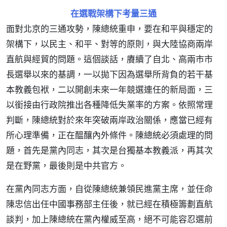
在選戰架構下考量三通
面對北京的三通攻勢，陳總統重申，要在和平與穩定的
架構下，以民主、和平、對等的原則，與大陸協商兩岸
直航與經貿的問題。這個談話，賡續了自北、高兩市市
長選舉以來的基調，一以拋下因為選舉所背負的若干基
本教義包袱，二以開創未來一年競選連任的新局面，三
以銜接由行政院推出各種降低失業率的方案。依照常理
判斷，陳總統對於來年突破兩岸政治關係，應當已經有
所心理準備，正在醞釀內外條件。陳總統必須處理的問
題，首先是黨內同志，其次是台獨基本教義派，再其次
是在野黨，最後則是中共官方。
在黨內同志方面，自從陳總統兼領民進黨主席，並任命
陳忠信出任中國事務部主任後，就已經在積極籌劃直航
談判，加上陳總統在黨內權威至高，絕不可能容忍選前