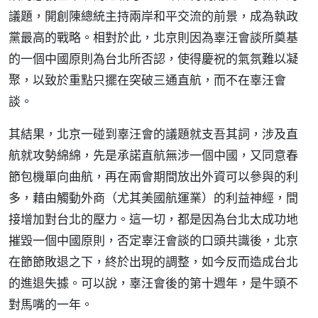
議題，開創陳總統主持兩岸和平交流的前景，成為執政
黨最高的戰略。相對於此，北京則因為辜汪會談所奠基
的一個中國原則為台北所否認，使得慶祝的氣氛難以凝
聚，以致於重點只擺在突破三通直航，而不在辜汪會
談。
其結果，北京一碰到辜汪會的議題就支吾其詞，涉及直
航就攻勢綿綿，先是承諾直航無涉一個中國，又同意春
節包機單向曲航，再在兩會期間放出外資可以參與的利
多，藉由觸動外商（尤其美國航運業）的利益神經，間
接增加對台北的壓力。這一切，都是因為台北太成功地
摧毀一個中國原則，否定辜汪會談的口頭共識後，北京
在節節敗退之下，終於出現的調整，如今反而造成台北
的進退失據。可以說，辜汪會後的第十週年，是牛頭不
對馬嘴的一年。