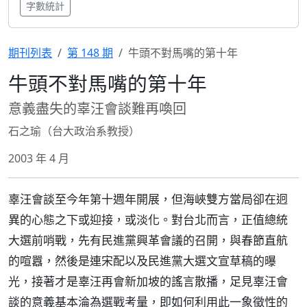
字數統計
期刊列表
第 148 期
牛頭不對馬嘴的第十年
牛頭不對馬嘴的第十年
意義盡失的辜汪會談難再喚回
石之瑜（台大政治系教授）
2003 年 4 月
辜汪會談至今年第十週年開展，但海峽雙方當局卻在迥
異的心態之下或迎接，或淡化。對台北而言，正值總統
大選前哨戰，先有民進黨興革會議的召開，與春節直航
的喧囂，然後是連宋配以及民進黨大選文宣草稿的曝
光，接著才是辜汪再會新加坡的謠言散播，足見辜汪會
談的意義基本淪為選戰考量，即如何利用此一象徵性的