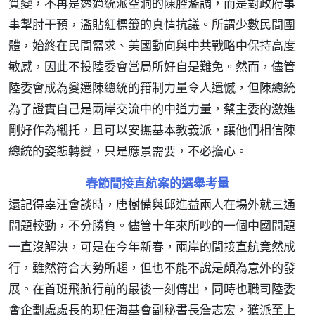
質變，不再是透過統派空洞的陳腔濫調，而是對政府事
事掣肘干預，濫貼紅標籤的真情抗議。所謂少數民間團
體，始終在民間需求、美國動向與中共戰略中保持高度
敏感，因此不投陸委會當局所好自是難免。然而，儘管
陸委會成為變遷陳總統的箝制力量令人遺憾，但陳總統
為了證實自己是兩岸交流中的中道力量，蔡主委的激進
剛好作為襯托，且可以安撫基本教義派，讓他們相信陳
總統的姿態轉變，只是應景需要，不必擔心。
春節間接直航案的選舉考量
還記得辜汪會談時，唐樹備與邱進益兩人在場外就三通
問題較勁，不分勝負。儘管十年來所吵的一個中國問題
一直沒解決，可是在今年新春，兩岸的間接直航竟然成
行，雖然符合大勢所趨，但也不能不說是頗為意外的發
展。在首班飛航行前的最後一刻傳出，同時也職司陸委
會企劃處處長的現任海基會副秘書長詹志宏，獲派至上