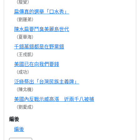
（瘦叟）
扁傳真的選舉「口水秀」
（劉蓮弟）
陳水扁要鬥臭美麗島世代
（夏華海）
千錯萬錯都是在野黨錯
（王戎凱）
美國已在向我們要錢
（成功）
泛綠祭出「台灣民族主義牌」
（陳北機）
美國內反戰示威高漲 近兩千八被捕
（劉愛成）
編後
編後