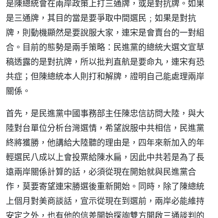
是陳總統會在兩岸政策上打三通牌，或是對抗牌。如果
是三通牌，其目的當是要爭取中間選民﹔如果是對抗
牌，則動機顯然是要說服大家，連宋是會賣台的一對組
合。目前的態勢是兩手策略：民進黨的總統大選文宣草
稿透露的是對抗牌，所以批判直航是要命丸，連宋有恐
共症；但陳總統本人則打和解牌，證明自己能處理兩岸
關係。
首先，是民進黨中國事務部主任陳忠信訪問大陸，與大
陸對台單位分析台灣選情，希望說服中共相信，民進黨
終將獲勝，他講給大陸聽的理由是，四年來新加入的年
輕選民八成以上會投票給陳水扁，因此中共若是為了長
遠兩岸關係計算的話，必須從現在開始就與民進黨合
作，莫要寄望連宋勝選後重新開始。同時，除了陳總統
上個月對美商談話，宣示從現在到選前，兩岸必能維持
安定之外，也有他的信差開始探詢雙方開啟三通談判的