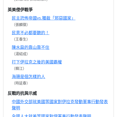
英美侵伊戰爭
民主恐怖帝國vs.獨裁「邪惡國家」
（張麟徵）
民意不必都要聽的！
（王春生）
陳水扁的靠山靠不住
（湯紹成）
打下伊拉克之後的美國霸權
（韓江）
海珊是個怎樣的人
（時延春）
反戰的抗與示威
中國外交部就美國等國家對伊拉克發動軍事行動發表
聲明
全國人大就美等國家對伊軍事行動發表聲明