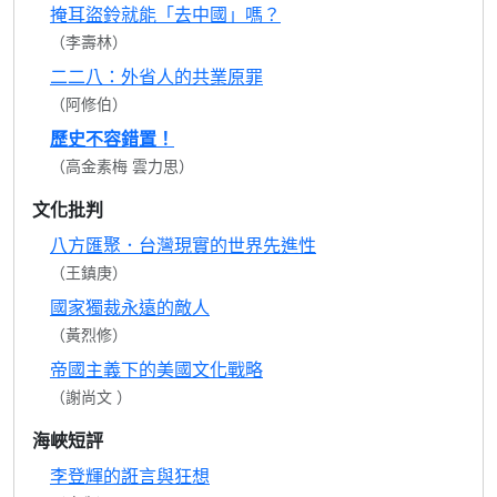
掩耳盜鈴就能「去中國」嗎？
（李壽林）
二二八：外省人的共業原罪
（阿修伯）
歷史不容錯置！
（高金素梅 雲力思）
文化批判
八方匯聚．台灣現實的世界先進性
（王鎮庚）
國家獨裁永遠的敵人
（黃烈修）
帝國主義下的美國文化戰略
（謝尚文 ）
海峽短評
李登輝的誑言與狂想