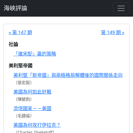
跳至主要內容
海峽評論
« 第 147 期
第 149 期 »
社論
「連宋配」贏的策略
美利堅帝國
美利堅「新帝國」與兩極格局解體後的國際關係走向
（張宏毅）
美國為何如此好戰
（陳毓鈞）
流氓國家－－美國
（毛鑄倫）
美國為何攻打伊拉克？
（Charles Sheketoff）