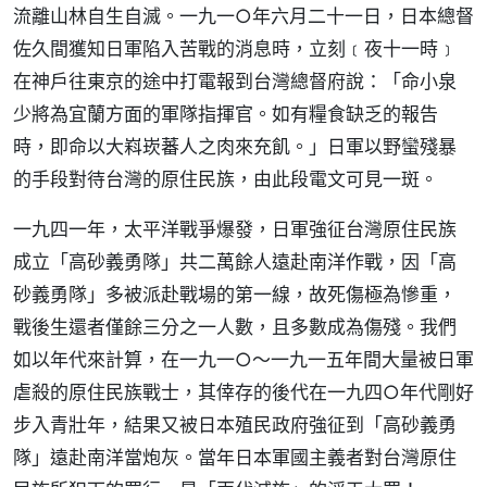
流離山林自生自滅。一九一○年六月二十一日，日本總督
佐久間獲知日軍陷入苦戰的消息時，立刻﹝夜十一時﹞
在神戶往東京的途中打電報到台灣總督府說：「命小泉
少將為宜蘭方面的軍隊指揮官。如有糧食缺乏的報告
時，即命以大嵙崁蕃人之肉來充飢。」日軍以野蠻殘暴
的手段對待台灣的原住民族，由此段電文可見一斑。
一九四一年，太平洋戰爭爆發，日軍強征台灣原住民族
成立「高砂義勇隊」共二萬餘人遠赴南洋作戰，因「高
砂義勇隊」多被派赴戰場的第一線，故死傷極為慘重，
戰後生還者僅餘三分之一人數，且多數成為傷殘。我們
如以年代來計算，在一九一○～一九一五年間大量被日軍
虐殺的原住民族戰士，其倖存的後代在一九四○年代剛好
步入青壯年，結果又被日本殖民政府強征到「高砂義勇
隊」遠赴南洋當炮灰。當年日本軍國主義者對台灣原住