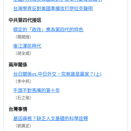
台灣學界反對美國準備攻打伊拉克聲明
中共第四代接班
穩定的「政改」應為第四代的特色
（楊開煌）
後江澤民時代
（胡全威）
兩岸關係
台日關係vs.中日外交，究竟誰是贏家？(上)
（李中邦）
牛頭不對馬嘴的第十年
（石之瑜）
台灣事情
基因尋根？缺乏人文基礎的科學詮釋
（劉廣定）