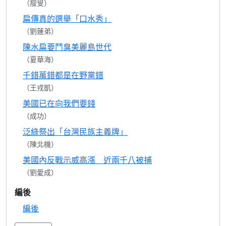
（瘦叟）
扁傳真的選舉「口水秀」
（劉蓮弟）
陳水扁要鬥臭美麗島世代
（夏華海）
千錯萬錯都是在野黨錯
（王戎凱）
美國已在向我們要錢
（成功）
泛綠祭出「台灣民族主義牌」
（陳北機）
美國內反戰示威高漲 近兩千八被捕
（劉愛成）
編後
編後