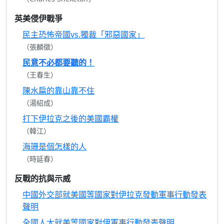
英美侵伊戰爭
民主恐怖帝國vs.獨裁「邪惡國家」
（張麟徵）
民意不必都要聽的！
（王春生）
陳水扁的靠山靠不住
（湯紹成）
打下伊拉克之後的美國霸權
（韓江）
海珊是個怎樣的人
（時延春）
反戰的抗與示威
中國外交部就美國等國家對伊拉克發動軍事行動發表
聲明
全國人大就美等國家對伊軍事行動發表聲明