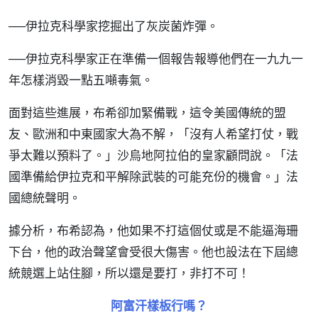
──伊拉克科學家挖掘出了灰炭菌炸彈。
──伊拉克科學家正在準備一個報告報導他們在一九九一
年怎樣消毀一點五噸毒氣。
面對這些進展，布希卻加緊備戰，這令美國傳統的盟
友、歐洲和中東國家大為不解，「沒有人希望打仗，戰
爭太難以預料了。」沙烏地阿拉伯的皇家顧問說。「法
國準備給伊拉克和平解除武裝的可能充份的機會。」法
國總統聲明。
據分析，布希認為，他如果不打這個仗或是不能逼海珊
下台，他的政治聲望會受很大傷害。他也設法在下屆總
統競選上站住腳，所以還是要打，非打不可！
阿富汗樣板行嗎？