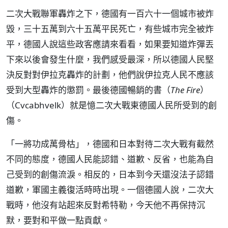
二次大戰聯軍轟炸之下，德國有一百六十一個城市被炸
毀，三十五萬到六十五萬平民死亡，有些城市完全被炸
平，德國人說這些政客應請來看看，如果要知道炸彈丟
下來以後會發生什麼，我們感受最深，所以德國人民堅
決反對對伊拉克轟炸的計劃，他們說伊拉克人民不應該
受到大型轟炸的懲罰。最後德國暢銷的書（
The Fire
）
（Cvcabhvelk）就是憶二次大戰東德國人民所受到的創
傷。
「一將功成萬骨枯」，德國和日本對待二次大戰有截然
不同的態度，德國人民能認錯、道歉、反省，也能為自
己受到的創傷流淚。相反的，日本到今天還沒法子認錯
道歉，軍國主義復活時時出現。一個德國人說，二次大
戰時，他沒有站起來反對希特勒，今天他不再保持沉
默，要對和平做一點貢獻。