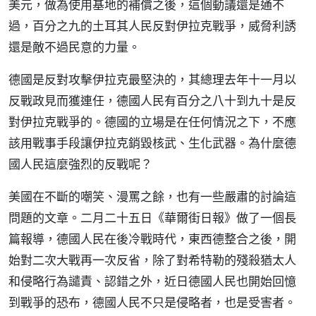
美元，做為使用基地的補償之後，這個動議還是通不
過，百分之九的土耳其人民反對伊拉克戰爭，威脅利誘
還是敵不過民意的力量。
德國是反對攻擊伊拉克最堅決的，其總理去年十一月以
反戰政見而獲連任，德國人民有百分之八十到九十是反
對伊拉克戰爭的。德國的立場是在任何情況之下，不應
該用戰事手段讓伊拉克銷毀核武、生化武器。為什麼德
國人民這麼強烈的反戰呢？
美國在不斷的嘲笑、漫罵之餘，也有一些嚴肅的討論這
問題的文章。二月二十五日《華爾街日報》做了一個長
篇報導，德國人民在後冷戰時代，東西德整合之後，開
始對二次大戰再一次反省，除了對希特勒的殘殺猶太人
和侵略行為譴責、認錯之外，近日德國人民也開始回憶
到戰爭的恐布，德國人民不只是侵略者，也是受害者。