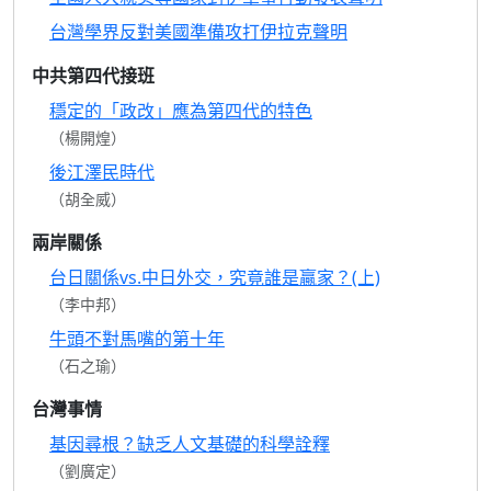
台灣學界反對美國準備攻打伊拉克聲明
中共第四代接班
穩定的「政改」應為第四代的特色
（楊開煌）
後江澤民時代
（胡全威）
兩岸關係
台日關係vs.中日外交，究竟誰是贏家？(上)
（李中邦）
牛頭不對馬嘴的第十年
（石之瑜）
台灣事情
基因尋根？缺乏人文基礎的科學詮釋
（劉廣定）