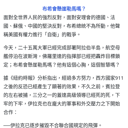
布希會懸崖勒馬嗎？
面對全世界人民的強烈反對，面對安理會的德國、法
國、蘇俄、中國的堅決反對，布希總統不為所動，他聲
稱美國有權力進行「自衛」的戰爭。
今天，二十五萬大軍已經完成部署阿拉伯半島，航空母
艦停泊在波斯灣，佛羅里達的指揮部已經把轟炸目標鎖
定；布希會懸崖勒馬嗎？他有這個心胸，這個智慧嗎？
據《紐約時報》分析指出，經過多方努力，西方國家911
之後的反恐已經產生了顯著的效果，不久之前，賓拉登
的左右被捕，三分之一的蓋達高級領導已經死的死，下
牢的下牢，伊拉克也在龐大的軍事和外交壓力之下開始
合作：
──伊拉克已逐步摧毀不合聯合國規定的飛彈。