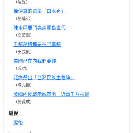
（瘦叟）
扁傳真的選舉「口水秀」
（劉蓮弟）
陳水扁要鬥臭美麗島世代
（夏華海）
千錯萬錯都是在野黨錯
（王戎凱）
美國已在向我們要錢
（成功）
泛綠祭出「台灣民族主義牌」
（陳北機）
美國內反戰示威高漲 近兩千八被捕
（劉愛成）
編後
編後