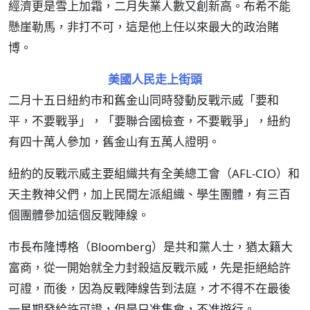
經濟更是雪上加霜，二月失業人數又創新高。布希不能
懸崖勒馬，非打不可，這是他上任以來最大的政治賭
博。
美國人民走上街頭
二月十五日紐約市和舊金山同時發動反戰示威「要和
平，不要戰爭」，「要聯合國檢查，不要戰爭」，紐約
有四十萬人參加，舊金山有五萬人證明。
紐約的反戰示威主要組織共有全美總工會（AFL-CIO）和
天主教神父們，加上民間左派組織、學生團體，有三百
個團體參加這個反戰陣線。
市長布隆博格（Bloomberg）是共和黨人士，猶太籍大
富商，從一開始就全力封殺這反戰示威，先是拒絕給許
可證，而後，因為反戰陣線告到法庭，才不得不在最後
一星期發給許可證，但是只准集會，不准遊行。