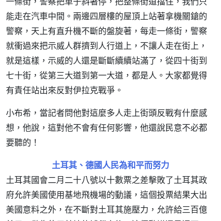
一條街，警察把車子斜著停，把整條街道擋住，我們只
能走在汽車中間。兩邊四層樓的屋頂上站著拿機關鎗的
警察，天上有直升機不斷的盤旋著，每走一條街，警察
就衝過來把示威人群擠到人行道上，不讓人走在街上，
就是這樣，示威的人還是斷斷續續站滿了，從四十街到
七十街，從第三大道到第一大道，都是人。大家都覺得
有責任站出來反對伊拉克戰爭。
小布希，當記者問他對這麼多人走上街頭反戰有什麼感
想，他說，這對他不會有任何影響，他還說民意不必都
要聽的！
土耳其、德國人民為和平而努力
土耳其國會二月二十八號以十數票之差擊敗了土耳其政
府允許美國使用基地飛機場的動議，這個投票結果大出
美國意料之外，在不斷對土耳其施壓力，允許給三百億