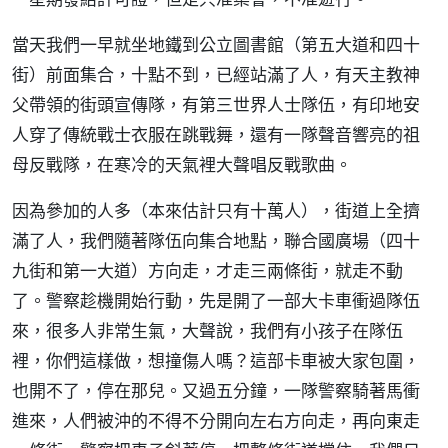
當天我們一早就坐地鐵到公立圖書館（第五大道和四十
街）前面集合，十點不到，已經站滿了人，有天主教神
父帶領的街頭宣傳隊，有第三世界人士隊伍，有印地安
人穿了傳統戰士衣服在跳戰舞，還有一隊聲音響亮的祖
母反戰隊，在寒冷的天氣裡大聲唱反戰歌曲。
因為參加的人多（本來估計只有十萬人），街道上全擠
滿了人，我們隨著隊伍向集合地點，聯合國廣場（四十
九街和第一大道）方向走，才走三兩條街，就走不動
了。警察趁機開始行動，先是開了一部大卡車衝過隊伍
來，很多人非常生氣，大聲說，我們有小孩子在隊伍
裡，你們這樣做，想撞傷人嗎？這部卡車被大家包圍，
也開不了，停在那兒。又過五分鐘，一隊警察騎著馬衝
進來，人們被沖的不得不分開向左右方向走，再向東走