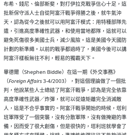
布希、錢尼、倫部斯斐，對打伊拉克戰爭信心十足，這
批新保守派人士自從阿富汗戰爭得勝之後，就牛氣沖
天，認為從今之後就可以用阿富汗模式：用特種部隊先
遣，引進高度準確性武器，和使用當地都隊，這就可以
避免死傷很多美國士兵，減少風險。這是美國今天國防
計劃的新準繩。以前的戰爭都過時了，美國今後可以講
阿富汗樣板無往不利，輕易的獨霸天下。
畢德爾（Shephen Biddle）在這一期《外交事務》
（
Foreign Affairs
3-4/2003），對這個理論做了一個批
判，他說某些人士總結了阿富汗戰爭，認為是完全依靠
高度準確性武器／炸彈，就可以從遠矩離完全消滅敵
人，這是不合乎事實的。阿富汗戰爭開始的時候，塔利
班軍隊受了一個突襲，沒有分散軍隊，沒有做掩避的準
備，因而受了很大創傷，但是很快的，塔利班就學會了