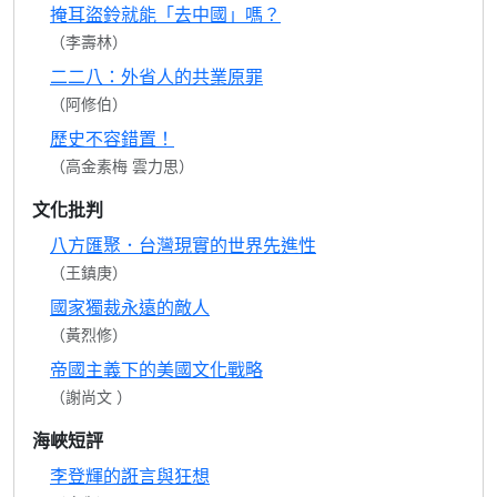
掩耳盜鈴就能「去中國」嗎？
（李壽林）
二二八：外省人的共業原罪
（阿修伯）
歷史不容錯置！
（高金素梅 雲力思）
文化批判
八方匯聚．台灣現實的世界先進性
（王鎮庚）
國家獨裁永遠的敵人
（黃烈修）
帝國主義下的美國文化戰略
（謝尚文 ）
海峽短評
李登輝的誑言與狂想