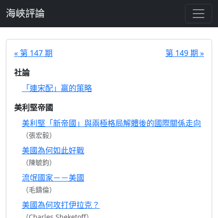
跳至主要內容
海峽評論
« 第 147 期
第 149 期 »
社論
「連宋配」贏的策略
美利堅帝國
美利堅「新帝國」與兩極格局解體後的國際關係走向
（張宏毅）
美國為何如此好戰
（陳毓鈞）
流氓國家－－美國
（毛鑄倫）
美國為何攻打伊拉克？
（Charles Sheketoff）