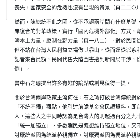
喪失，國家安全的危機也沒有出現的背景（頁二二○
然而，陳總統不此之圖，從不承認兩岸間有什麼基礎
岸復合的對華政策，實行「國內危機外部化」方式，
灣本土力量，壓制在野力量（頁一八二）。對於民間
但不站在台灣人民利益立場做其靠山，從而還從派系
記者來台員額，民間代售大陸圖書遭到新聞局干涉，
倒」。
書中石之瑜提出許多有趣的論點或創見值得一提。
關於台灣兩岸政策主流何在，石之瑜打破台灣傳統對
「不統不獨」觀點，他引述前瞻基金會民調資料，即
人，這些人之中同時認為是台灣人的則超過百分之九
「統一加獨立」，多數選民是既想維持獨立地位，又
討厭統派因為統派藐視獨立，討厭獨派因為獨派藐視