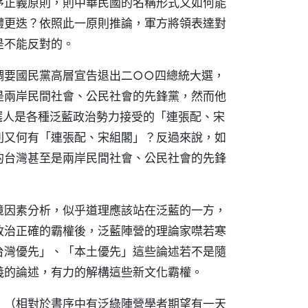
序正義原則，則中華民國的名稱形式又如何能
體更迭？依照此一原則推論，軍方將領表達對
是不能反對的。
調要國民黨高層宣告退出二○○四總統大選，
是兩岸民間社會、公民社會的先鋒黨，然而他
選人是各種泛藍政治勢力接受的「連張配、宋
則又何有「連張配、宋組閣」？反過來說，如
的台灣甚至是兩岸民間社會、公民社會的先鋒
境因素分析，似乎道理應該站在泛藍的一方，
政治正確的霸權後，泛藍陣營的理論家噤若寒
台灣優先」、「本土優先」這些論述若不是隨
義的論述，有力的解構這些新文化霸權。
」（相對於書序中有泛綠陣營學者期望有一天