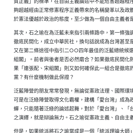
質正義」的標準，在自由主義論述中不能危害超越程
夠超越經由正常修憲程序正義帶來的名稱變革以及政
於憲法優越於政治的態度，至少做為一個自由主義者
其次，石之瑜在為泛藍未來指引兩條路中，第一條強
徹底民間化，成立中華民社，換句話說成為台灣甚至
又在第二條途徑中指引二○○四年最佳的泛藍總統候
組閣」。前者與後者是否必然磨合？如果徹底民間化
果「連張配、宋組閣」則又如何確保此一組合是徹底
黨？有什麼機制做此保證？
泛藍陣營的朋友常常發現，無論從憲政法理、國際環
可是在泛綠陣營取得文化霸權，建構「愛台灣」成為
蟬，只能隨著泛綠的論述起舞，對於「愛台灣」、「
之演繹，就是辯論無力。石之瑜從憲政主義、自由主
但是，如果統派將石之瑜當成是一個「統派理論大師