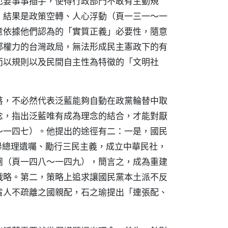
也要事事插手，使得行政部門不敢有主動規
，結果是政策空轉、人心浮動（頁一三一～一
意依據他們認為的「實質正義」必要性，隨意
部權力的台灣政局，無法形成民主憲政下的有
而以規則以及民間自主性為特徵的「文明社
落，不必然代表泛藍能夠自動在政黨輪替中取
念，指出泛藍唯有成為理念的結合，才能對厭
～一四七）。他提出的途徑有二：一是，國民
舉總理遺囑、勵行三民主義，成立中華民社，
團（頁一四八～一四九），簡言之，成為重建
戰略。第二，策略上追求讓國民黨本土派不反
省人不疏離之國親配，石之瑜提出「連張配、