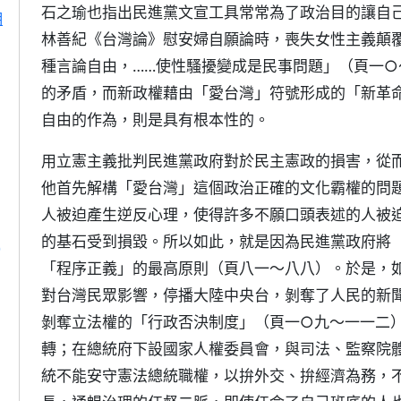
石之瑜也指出民進黨文宣工具常常為了政治目的讓自
明
林善紀《台灣論》慰安婦自願論時，喪失女性主義顛
種言論自由，……使性騷擾變成是民事問題」（頁一
的矛盾，而新政權藉由「愛台灣」符號形成的「新革
自由的作為，則是具有根本性的。
用立憲主義批判民進黨政府對於民主憲政的損害，從
他首先解構「愛台灣」這個政治正確的文化霸權的問
人被迫產生逆反心理，使得許多不願口頭表述的人被
的基石受到損毀。所以如此，就是因為民進黨政府將
)
「程序正義」的最高原則（頁八一～八八）。於是，
對台灣民眾影響，停播大陸中央台，剝奪了人民的新
剝奪立法權的「行政否決制度」（頁一○九～一一二
轉；在總統府下設國家人權委員會，與司法、監察院
統不能安守憲法總統職權，以拚外交、拚經濟為務，