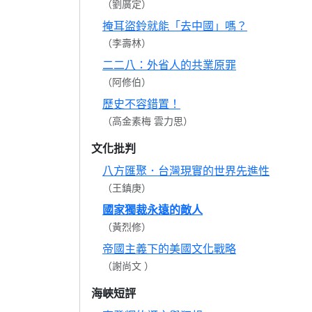
（劉廣定）
掩耳盜鈴就能「去中國」嗎？
（李壽林）
二二八：外省人的共業原罪
（阿修伯）
歷史不容錯置！
（高金素梅 雲力思）
文化批判
八方匯聚．台灣現實的世界先進性
（王鎮庚）
國家獨裁永遠的敵人
（黃烈修）
帝國主義下的美國文化戰略
（謝尚文 ）
海峽短評