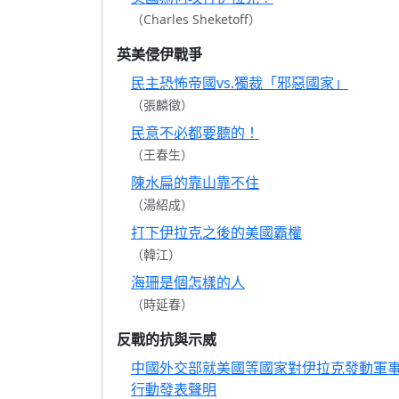
（Charles Sheketoff）
英美侵伊戰爭
民主恐怖帝國vs.獨裁「邪惡國家」
（張麟徵）
民意不必都要聽的！
（王春生）
陳水扁的靠山靠不住
（湯紹成）
打下伊拉克之後的美國霸權
（韓江）
海珊是個怎樣的人
（時延春）
反戰的抗與示威
中國外交部就美國等國家對伊拉克發動軍
行動發表聲明