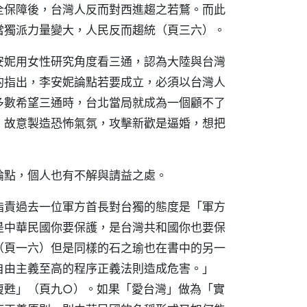
全保障後，台灣人反而對西進趨之若鶩。而此
當獨派力量變大，人民反而趨統（頁三六）。
安妮用女性研究角度看三通，認為大陸與台灣
的指出，李安妮論點若要成立，必須以台灣人
多數希望三通時，台北當局就成為一個顧不了
，故意製造恐怖氣氛，攻擊新歡是逼婚，想把
論點，個人也有不解與請益之處。
指責過去一位軍方首長對台獨的態度是「軍方
是中華民國你要保護，是台灣共和國你也要保
（頁一六）但是同樣的石之瑜也在書中的另一
自由主義至高的程序正義法則造成危害。」
復甦」（頁九○）。如果「愛台灣」做為「實