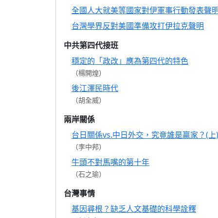
全國人大就美等國家對伊軍事行動發表聲
台灣學界反對美國準備攻打伊拉克聲明
中共第四代接班
穩定的「政改」應為第四代的特色
（楊開煌）
後江澤民時代
（胡全威）
兩岸關係
台日關係vs.中日外交，究竟誰是贏家？(上
（李中邦）
牛頭不對馬嘴的第十年
（石之瑜）
台灣事情
基因尋根？缺乏人文基礎的科學詮釋