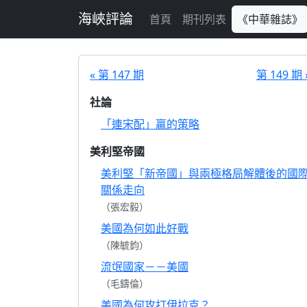
跳至主要內容
海峽評論
首頁
期刊列表
《中華雜誌》
« 第 147 期
第 149 期 
社論
「連宋配」贏的策略
美利堅帝國
美利堅「新帝國」與兩極格局解體後的國
關係走向
（張宏毅）
美國為何如此好戰
（陳毓鈞）
流氓國家－－美國
（毛鑄倫）
美國為何攻打伊拉克？