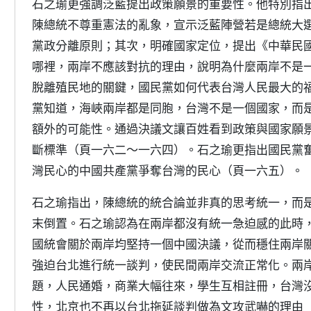
石之瑜更強調泛藍提出政策願景的重要性。他特別指
陳總統不尊重憲法的亂象，宣示泛藍陣營若是總統大
黨政分離原則；其次，明確國家定位，提出《中華民
哪裡，兩岸不應該對抗的理由，說明為什麼兩岸不是
脫離殖民地的關鍵，國民黨如何代表台灣人民最大的
黨知道，海峽兩岸都是同胞，台灣不是一個國家，而
額外的可能性。通過決議文讓百姓看到政策與國家願
斷標準（頁一六二～一六四）。石之瑜更指出國民黨
灣民心的中國共產黨爭奪台灣的民心（頁一六五）。
石之瑜指出，陳總統的統合論並非真的思考統一，而
末倒置。石之瑜認為在兩岸都沒有統一急迫感的此時
國統會關於兩岸均堅持一個中國決議，從而穩住兩岸
強迫台北進行統一談判，使民間兩岸交流正常化。兩
題，人民通婚，商業大幅往來，學生互相註冊，台灣
性，北京也不再以台北拖延談判做為文攻武嚇的理由