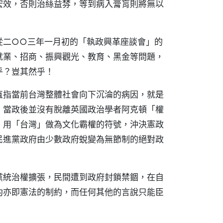
宏效，否則治絲益棼，等到病入膏肓則將無以
從二○○三年一月初的「執政興革座談會」的
就業、招商、振興觀光、教育、黑金等問題，
乎？豈其然乎！
直指當前台灣整體社會向下沉淪的病因，就是
，當政後並沒有脫離英國政治學者阿克頓「權
，用「台灣」做為文化霸權的符號，沖決憲政
民進黨政府由少數政府蛻變為無節制的絕對政
黨統治權擴張，民間遭到政府封鎖禁錮，在自
約亦即憲法的制約，而任何其他的言說只能臣