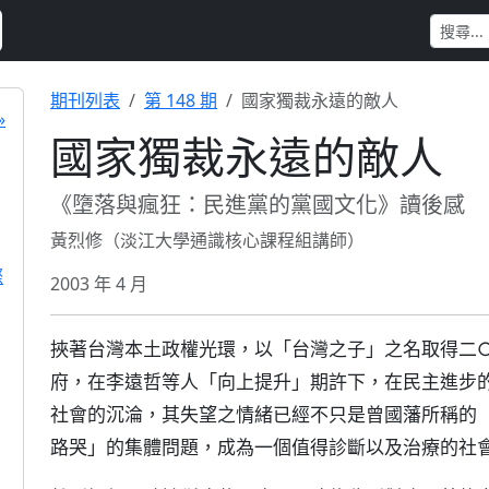
期刊列表
第 148 期
國家獨裁永遠的敵人
»
國家獨裁永遠的敵人
《墮落與瘋狂：民進黨的黨國文化》讀後感
黃烈修（淡江大學通識核心課程組講師）
際
2003 年 4 月
挾著台灣本土政權光環，以「台灣之子」之名取得二
府，在李遠哲等人「向上提升」期許下，在民主進步
社會的沉淪，其失望之情緒已經不只是曾國藩所稱的
路哭」的集體問題，成為一個值得診斷以及治療的社