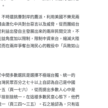
）。
，不時還挑釁對岸的鷹派，利用美國不樂見兩
藉由激化中共對台惡言以及威脅，從而團結台
從利益出發自主發展出來的兩岸民間交流，不
利益角度加以限制，限制中資來台，縮減大陸
從而在兩岸爭奪台灣民心的戰役中「兵敗如山
於中間多數選民是選擇不極端台獨、統一的
台灣民眾百分之七十以上自認為自己是中國
十五（頁一七六），從而提出多數人心中是
不捨割捨統一，在這樣多數民意心態下，他們
統一（頁三四～三五）。石之瑜認為，只有這