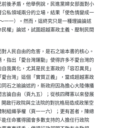
己前後矛盾，他舉例說，民進黨婦女部面對小
覆公私領域兩分的立場，結果「使色情變成一
○～一一）。然而，這終究只是一種理論論述
命民權」論述，試圖超越憲政主義、壓制民間
而對人民自由的危害，是石之瑜本書的核心。
題，指出「愛台灣運動」使得許多不愛台灣的
迫自我異化，尤其是民主憲政的「容忍異見」
「愛台灣」這個「實質正義」，當成超越憲政
如同石之瑜論述的，新政府因為擔心大陸傳播
聞言論自由（頁九五）；從核四釋憲以來發展
）開啟行政院與立法院的對抗格局造成政策空
體制組織爭權（頁一一六）；更有甚者，陳總
不能任命獲得國會多數支持的人擔任行政院