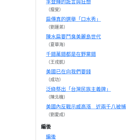
李登輝的誑言與狂想
（瘦叟）
扁傳真的選舉「口水秀」
（劉蓮弟）
陳水扁要鬥臭美麗島世代
（夏華海）
千錯萬錯都是在野黨錯
（王戎凱）
美國已在向我們要錢
（成功）
泛綠祭出「台灣民族主義牌」
（陳北機）
美國內反戰示威高漲 近兩千八被捕
（劉愛成）
編後
編後