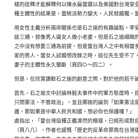
樣的詮釋才能解釋何以陳水扁當選以及美國對台灣安
種主體性的結果是，當統派勢力變大，人民就趨獨，
用女性主義分析兩岸關係也是石之瑜的有趣論點。李
談三通，就像男人逼女人做小老婆。但是石之瑜細緻
之中沒有想要三通為前提，但是當台灣人之中有相當
家的男人，當女人試婚想改嫁之時，這位先生受不了
妻子的主體性永久壟斷（頁四○～四二）。
但是，在欣賞讚歎石之瑜的創意之際，對於他的若干
首先，石之瑜文中討論林毅夫事件中的軍方態度時，
只問憲法，不管政治」，並且揶揄的論到「如果憲法
護，那如果是中華人民共和國，想必你也保護囉？」
處指出，「愛台灣這種正義凜然的模樣，已經形成對
（頁八八），作者也感慨「歷史的反革命罪竟在台灣