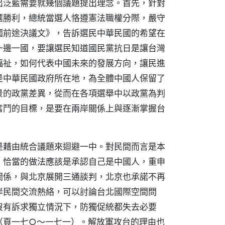
出泛藍需要就幾個議題提出理念。首先，針對
選勝利，總統當選人恪遵憲法職權分際，嚴守
國前途決議文》，告訴選民中華民國的希望在
一邊一國，要讓選民知道國民黨抗日是讓台灣
福祉，如何代表中國未來的發展方向，讓民進
是中華民國政府所在地，為全體中國人保留了
景的政黨差異，從而在各項選舉中以政黨為判
奮鬥的目標，是要在兩岸關係上與逐漸掌握台
是藉由統合議題來迴避一中。對民間而言是本
，恰當的做法應該是承認自己是中國人，重申
關係，與北京展開三通談判，北京也承諾不再
岸民間交流熱絡，可以討論台北國際空間問
沒有訴求獨立情況下，防獨促統都失去必要
（頁一七○～一七一）。解放軍攻台的理由也