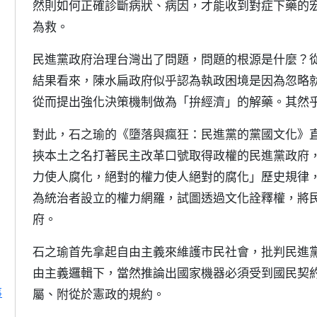
然則如何正確診斷病狀、病因，才能收到對症下藥的
為救。
民進黨政府治理台灣出了問題，問題的根源是什麼？
結果看來，陳水扁政府似乎認為執政困境是因為忽略
從而提出強化決策機制做為「拚經濟」的解藥。其然
對此，石之瑜的《墮落與瘋狂：民進黨的黨國文化》
挾本土之名打著民主改革口號取得政權的民進黨政府
力使人腐化，絕對的權力使人絕對的腐化」歷史規律
為統治者設立的權力網羅，試圖透過文化詮釋權，將
府。
石之瑜首先拿起自由主義來維護市民社會，批判民進
由主義邏輯下，當然推論出國家機器必須受到國民契
事
屬、附從於憲政的規約。