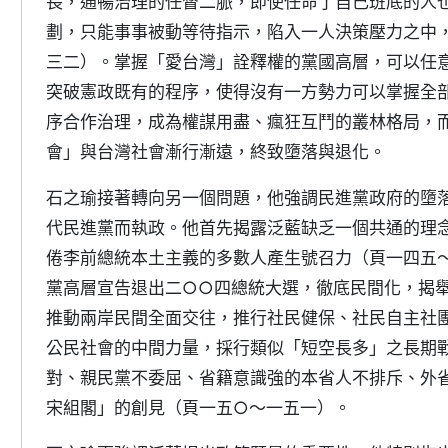
長，通暢治理的任督二脈，即使任命了自己班底的人
劃，只能事事被動等待指示，陷入一人決策壓力之中
三二）。掌握「愛台灣」詮釋權的黨國高層，可以任
突破憲政既有的程序，使得沒有一方勢力可以掌握全
序合作治理，成為權謀用盡、瘋狂互鬥的叢林格局，
會」與台灣社會漸行漸遠，終致墮落與退化。
石之瑜接著轉向另一個問題，他強調民進黨政府的墮
代民進黨而執政。他首先揭露泛藍缺乏一個共通的理
倦李前總統本土主義的多數人產生號召力（頁一四五
黨高層宣告退出二○○四總統大選，徹底民間化，揭
推動兩岸民間全面交往，推行社民健保、社民自主社
公民社會的中間力量，採行類似「短空長多」之長期
對、親民黨不委屈、省籍意識強的本省人不排斥、外
宋組閣」的創見（頁一五○～一五一）。