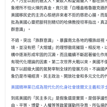
人，乃至以前的猶太人、東歐人和愛爾蘭人，都在排
象裡所不怕火煉的真金，竟只是「白種盎格魯撤克遜的
美國移民史的主流心態絕非來者不拒的慈悲心腸，而是
批為美國心靈把脈特別精切的哈佛教授坦率指出，真
群意識」。
不過，突出「族群意識」、暴露南北各地的種族歧視
境，並沒有把「大熔爐」的理想徹底摧毀。相反地，
構中逐漸形成牢固的沉澱，而且繼續不斷起著催化作
有現代化理論的因素。第二次世界大戰以來，美國不
臨下以超級大國的氣勢宰制全球的發展方向。不論國
象仍是市場經濟、民主政治、開放社會和多元文化的
美國精神業已成為現代化的化身社會達爾文主義和浮
到底美國的「民主多元」是假象還是實質，是個爭議
由、平等、博愛、人權等等啟蒙運動所孕育、所弘揚