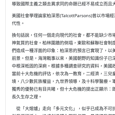
導致國際主義之類去異求同的命題已經不易成立而且
美國社會學理論家柏深思(TalcottParsons)曾
代性。
換句話說，任何一個走向現代的社會，都不能缺少市
神氣質的社會。柏林圍牆的倒塌，東歐和蘇聯社會制
們造成一種浮面的印象：柏深思的預言已實現了，以
前景。但是，海灣戰事以來，美國朝野的知識份子已
中根深柢固的深痾。根據多種調查研究的資料，美國
當前十大危機的評估，依次為一教育，二經濟，三兒
境，八少數民族權益，九世界領導，及十科學醫療。
獨秀的優勢已有目共睹，但十大危機的提出正顯示：
長久生存之理。
從「大熔爐」走向「多元文化」，似乎已成為不可抗