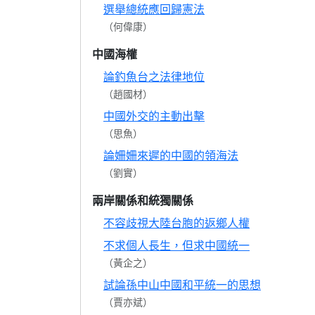
選舉總統應回歸憲法
（何偉康）
中國海權
論釣魚台之法律地位
（趙國材）
中國外交的主動出擊
（思魚）
論姍姍來遲的中國的領海法
（劉實）
兩岸關係和統獨關係
不容歧視大陸台胞的返鄉人權
不求個人長生，但求中國統一
（黃企之）
試論孫中山中國和平統一的思想
（賈亦斌）