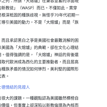
斥之列：所謂「大熔爐」在兼容並蓄的浮面現
新教徒」（WASP）而已。不僅如此，貫穿
根深柢固的種族歧視，無怪乎70年代初期一
正導引美國的動力，不是「大熔爐」而是「族
，而且承認黑白之爭是美國社會最難消解的困
以美國為「大熔爐」的典範，卻在文化心理結
用。值得強調的是，「大熔爐」神話的背後還
僅取代歐洲成為西化的主要推動者，而且居高
內種族矛盾的情況如何慘烈，美利堅的國際形
代表。
士德情結的見證人
性很大的課題，一種觀點認為美國雖然標榜自
的價值，但事實上卻深陷以新教倫理為內核而