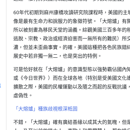
60年代初期到麻州康橋攻讀研究院課程時，美國的主
像是最有生命力和說服力的象徵符號。「大熔爐」有
所以被刻畫為移民天堂的涵義。綜觀美國三百多年的
逃脫、宗教、政治或經濟迫害而一無所有的難民）所
濃，但並未歪曲事實。的確，美國這種把各色民族錯
展史中若非獨一無二，也是突出的特例。
可是恰好就在「大熔爐」的意識型態以強勢霸佔國內
或《今日世界》）而在全球各地（特別是受美國文化
途
擴散之際，美國的民權運動以及隨之而起的反戰抗議
虛偽性。
「大熔爐」種族歧視根深柢固
不錯，「大熔爐」確有廣結善緣以成其大的氣魄，但