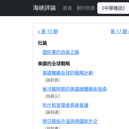
跳至主要內容
海峽評論
首頁
期刊列表
《中華雜誌》
« 第 15 期
第 17 期 
社論
國民黨的自毀之路
美國的全球戰略
美國獨霸全球的戰略計劃
（蔣欽堯）
後冷戰時期的美國總體戰術指南
（翁啟元）
布什和安理會高峰會議
（黃枝連）
德日關係升溫與德國新外交
（胡旭東）