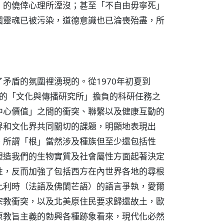
」的僥倖心理所湮沒；甚至「不自由毋寧死」
國靈魂已被污染，道德意識也已淪喪殆盡，所
矛盾的氛圍裡湧現的。從1970年初夏到
」的「文化與傳播研究所」擔負的科研任務之
中心價值」之間的衝突、聯繫以及健康互動的
界和文化界共同關切的課題，明顯地表現出
。所謂「根」當然涉及種族但至少還包括性
塑造我們的生物實質及社會屬性方面起著決定
性，反而加強了包括西方在內世界各地的尋根
比利時（法語及佛闌芒語）的語言爭執，愛爾
宗教衝突，以及北美原住民要求歸還故土，歐
原教旨主義的勃興各種跡象看來，現代化必然