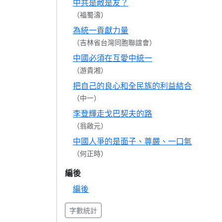
中共是敵是友？
（福蜀濤）
為統一貢獻力量
（吉林省台灣同胞聯誼會）
中國必須在互愛中統一
（游貴湘）
把自己的良心和全民族的利益結合
（中一）
李登輝走戈巴契夫的路
（翁啟元）
中國人爭的是面子、尊嚴、一口氣
（何正時）
編後
編後
字數統計