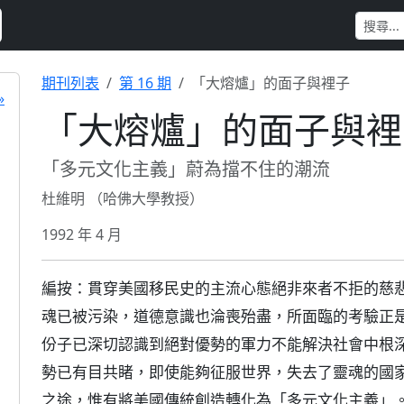
期刊列表
第 16 期
「大熔爐」的面子與裡子
»
「大熔爐」的面子與裡
「多元文化主義」蔚為擋不住的潮流
杜維明 （哈佛大學教授）
1992 年 4 月
編按：貫穿美國移民史的主流心態絕非來者不拒的慈
魂已被污染，道德意識也淪喪殆盡，所面臨的考驗正
份子已深切認識到絕對優勢的軍力不能解決社會中根
勢已有目共睹，即使能夠征服世界，失去了靈魂的國
之途，惟有將美國傳統創造轉化為「多元文化主義」