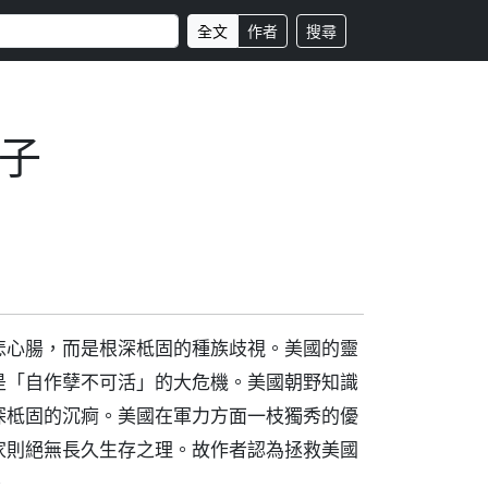
全文
作者
搜尋
子
悲心腸，而是根深柢固的種族歧視。美國的靈
是「自作孽不可活」的大危機。美國朝野知識
深柢固的沉痾。美國在軍力方面一枝獨秀的優
家則絕無長久生存之理。故作者認為拯救美國
。