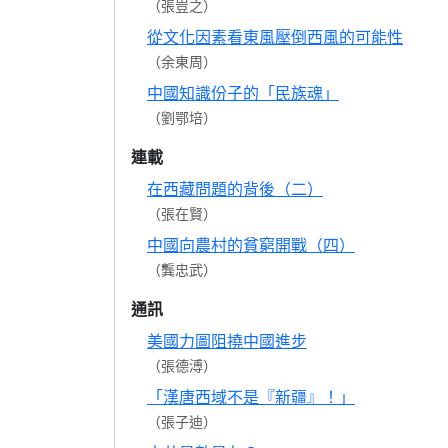
（張豈之）
從文化因素看東風壓倒西風的可能性
（余東周）
中國知識份子的「民族魂」
（劉鄂培）
連載
在西藏問題的背後（二）
（張在賢）
中國向農村的貧窮開戰（四）
（龔忠武）
通訊
美國力圖阻撓中國進步
（張德溥）
「漢唐西域不是『新疆』！」
（張子迪）