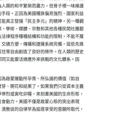
為人類的和平繁榮而盡力，但骨子裡一味維護
的手段。正因為美國種族偏見強烈、國家利益
可能真正發揚「民主多元」的精神。另一種觀
業、學術、媒體、宗教和其他各種民間社團都
及法律程序種種結構和功能的限制，不能不履
，交通方便，傳播和捷運系統完備，這些先進
居住等自由創造了良好的條件。在人類的歷史
認同又能靈活適應外來挑戰的文化體系。因
因為啟蒙運動所孕育、所弘揚的價值（如自
發芽、開花和結果了。如果我們只從資本主義
爭慘烈或寅吃卯糧，來刻畫美國的生命形態，
社會動力。美國不僅是啟蒙心態的突出表現
，清教徒的自律早為追逐享受的意願所取代，