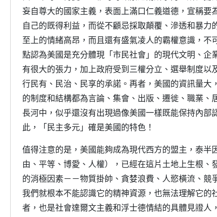
妄自尊大的國家主義，表面上滿口仁義道德，宣稱要
自己的既得利益，而從不顧忌採取顛覆、滲透和暴力
至上的情緒高昂，而且還有盛氣凌人的霸權意識，不
點認為美國是充分體現「市民社會」的現代文明、企
有很大的張力，加上政府受到三權分立、選舉制度以
行民有、民治、民享的承諾。再者，美國的資訊量大
的制度和結構都為言論、集會、出版、遷徙、職業、
長河中，似乎還沒有出現過像美國一樣既能保持內部
此，「民主多元」確是美國的特色！
值得注意的是，美國能夠成為現代西方的盟主，泰半
由、平等、博愛、人權），已經在這片土地上生根、
的消極因素－－物質掛帥、貪婪浪費、人慾橫流、競
我們就根本不能認識它的精神資源，也無法理解它的
者，也是社會達爾文主義和浮士德情結的具體見證人