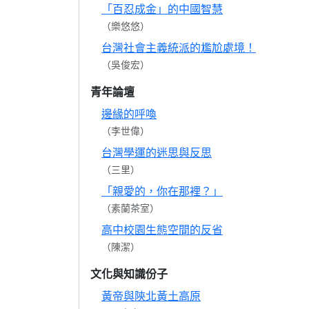
「百忍成金」的中國智慧
（樂悠悠）
台灣社會主義統派的尷尬處境！
（吳俊宏）
青年論壇
邊緣的呼喚
（李世偉）
台灣學運的迷思與反思
（三里）
「親愛的，你在那裡？」
（素蘭茶室）
高中校園生態空間的反省
（陳潔）
文化與知識份子
黃帝與陝北黃土高原