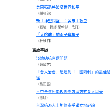
美國獨霸將破壞世界和平
（編輯部）
新「神聖同盟」：美帝＋教皇
（張暄 摘譯 編輯部 改訂）
「大熔爐」的面子與裡子
（杜維明）
憲政爭議
淺論總統直選問題
（趙國材）
「台人治台」是達到「一國兩制」的最佳
徑
（呂正惠）
三中全會所顯現修憲處理方式令人堪憂
（態玠）
台灣統派人士對修憲爭議立場評論