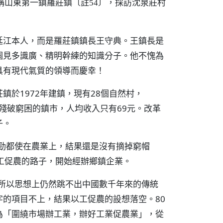
稱山東第一鎮羅莊鎮
，採訪沈泉莊村
〔註54〕
廷江本人，而是羅莊鎮鎮長王守典。王鎮長是
個見多識廣、精明幹練的知識分子。他不愧為
具有現代氣質的領導而慶幸！
於1972年建鎮，現有28個自然村，
是個殘破窮困的鎮市，人均收入只有69元。改革
子。
的勁都使在農業上，結果還是沒有摘掉窮帽
工促農的路子，開始經辦鄉鎮企業。
，所以思想上仍然跳不出中國數千年來的傳統
的項目不上，結果以工促農的設想落空。80
為「圍繞市場辦工業，辦好工業促農業」，從