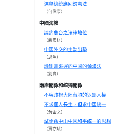
選舉總統應回歸憲法
（何偉康）
中國海權
論釣魚台之法律地位
（趙國材）
中國外交的主動出擊
（思魚）
論姍姍來遲的中國的領海法
（劉實）
兩岸關係和統獨關係
不容歧視大陸台胞的返鄉人權
不求個人長生，但求中國統一
（黃企之）
試論孫中山中國和平統一的思想
（賈亦斌）