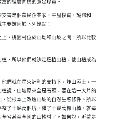
致富的經驗同樣的彌足珍貴。
陳支書是個農民企業家，平易樸實，誠懇和
就主要歸因於下列幾點：
之上，桃園村位於山坳和山坡之間，所以比較
山楂，所以他們就決定種植山楂，使山楂成為
，他們就在星火計劃的支持下，炸山添土，一
山楂說，山坡原來全是石頭，要在這一大片的
山，從根本上改造山坡的自然生態條件。所以
平整了十幾萬個坑，種了十幾萬棵山楂，就這
名全省甚至全國的山楂村了。如果說，沂蒙是