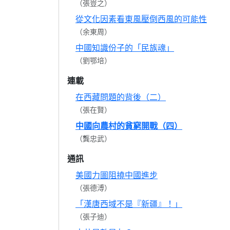
（張豈之）
從文化因素看東風壓倒西風的可能性
（余東周）
中國知識份子的「民族魂」
（劉鄂培）
連載
在西藏問題的背後（二）
（張在賢）
中國向農村的貧窮開戰（四）
（龔忠武）
通訊
美國力圖阻撓中國進步
（張德溥）
「漢唐西域不是『新疆』！」
（張子迪）