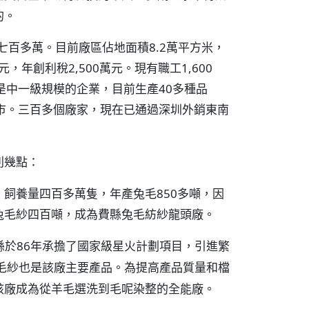
的。
七百多萬。目前廠區佔地面積8.2萬平方米，
元，年創利稅2,500萬元。現有職工1,600
是中一級規模的企業，目前生產40多種品
市。三百多個廠家，現在已通過深圳外銷東南
列幾點：
飼養量四百多萬隻，年產兔毛850多噸，因
兔毛紗四百噸，成為費縣兔毛紡紗龍頭廠。
縣於86年承擔了國家級星火計劃項目，引進繁
羊毛紗也是該廠主要產品。為提高產品質量和檔
該廠成為從羊毛選洗到毛呢染整的全能廠。