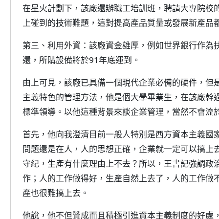
在星火計劃下，該廠還辦職工培訓班，聘請大專院校
上碰到的技術難題，這對提高產品質量或發展新產品
第三、利用外資：該廠資金雄厚，例如世界銀行作為扶
還，所購設備將於91年底運到。
由上可見，該廠已具備一個現代企業必備的硬件，但
主義特色的管理方法，他是個大學畢業生，在該廠幹
標準領導。以他這種背景來談企業管理，當然不會流
首先，他向我澄清目前一般人特別是西方資本主義國
問題還是在人，人的思想正確，企業就一定可以搞上
守紀，生產有什麼理由上不去？所以，王書記強調政
作；人的工作做得好，生產自然上去了，人的工作做
產也很難搞上去。
他說，他不但贊成而且積極引進資本主義制度的好處