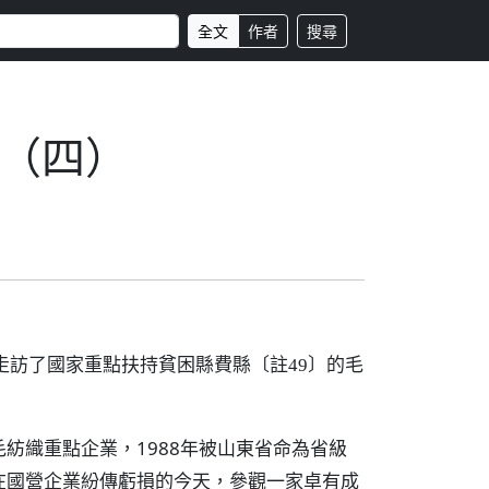
全文
作者
搜尋
（四）
走訪了國家重點扶持貧困縣費縣
的毛
〔註49〕
紡織重點企業，1988年被山東省命為省級
在國營企業紛傳虧損的今天，參觀一家卓有成