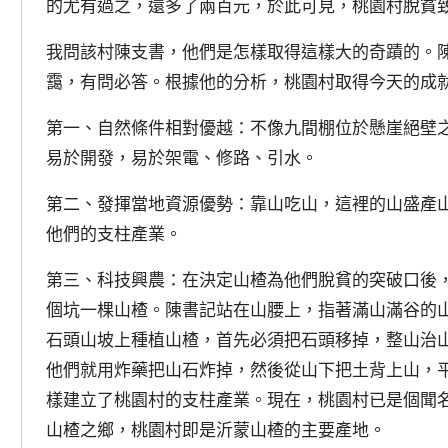
的尤有過之，還多了兩百元，於此可見，桃園村脫貧
我問該村陳支書，他們是怎樣取得這樣大的奇蹟的。
靄，有問必答。根據他的分析，桃園村取得今天的成
第一、自然條件相對優越：不像九間棚位於懸崖絕壁
易於開發，易於架電、修路、引水。
第二、發揮當地資源優勢：靠山吃山，這裡的山盛產
他們的支柱產業。
第三、科技興農：在決定山楂為他們脫貧的突破口後
個坑一棵山楂。陳書記站在山腰上，指著滿山滿谷的
石頭山坡上種植山楂，首先必須把石頭移掉，整山治
他們就用炸藥把山石炸掉，然後從山下把土背上山，
樣建立了桃園村的支柱產業。現在，桃園村已是個聞
山楂之鄉，桃園村即是沂蒙山楂的主要產地。