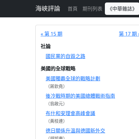
跳至主要內容
海峽評論
首頁
期刊列表
《中華雜誌》
« 第 15 期
第 17 期 
社論
國民黨的自毀之路
美國的全球戰略
美國獨霸全球的戰略計劃
（蔣欽堯）
後冷戰時期的美國總體戰術指南
（翁啟元）
布什和安理會高峰會議
（黃枝連）
德日關係升溫與德國新外交
（胡旭東）