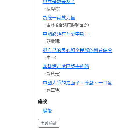
中共是敵是友？
（福蜀濤）
為統一貢獻力量
（吉林省台灣同胞聯誼會）
中國必須在互愛中統一
（游貴湘）
把自己的良心和全民族的利益結合
（中一）
李登輝走戈巴契夫的路
（翁啟元）
中國人爭的是面子、尊嚴、一口氣
（何正時）
編後
編後
字數統計