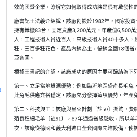
效的國營企業，瞭解它如何取得成功將是很有啟發性
廠書記王法義介紹說，該廠創設於1982年，國家投資
擁有織機83台，固定資產3,200萬元，年產值6,500萬
人，工程技術人員近百人，高級技術人員40十多人，
種，三百多種花色。產品內銷為主，暢銷全國18個省
亞各國。
根據王書記的介紹，該廠成功的原因主要可歸結為下
第一、立足當地資源優勢：例如臨沂地區盛產長毛兔，
途
此兔毛供應充裕穩定，該廠充分發揮這項優勢，年產
第二、科技興工：該廠與星火計劃
掛鉤，費
〔註50〕
殖良種細毛羊
，87年通過省級驗收，所以
〔註51〕
次，該廠從德國和義大利進口全套國際先進設備，使