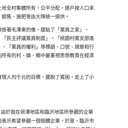
土地全村集體所有，公平分配，逐戶按人口承
、銷售、施肥等由大隊統一提供。
除掛著毛澤東的像，還貼了「黨員之家」、
、「民主評議黨員制度」、「桃園村黨支部達
」、「黨員的權利」等標語、口號、規章和行
的所有的村、鎮、鄉中最重視思想教育在經濟
實現人均千元的目標，擺脫了貧困，走上了小
。由於我在荷澤地區和臨沂地區所參觀的企業
面表示希望參觀一個個體企業。於是，臨沂市