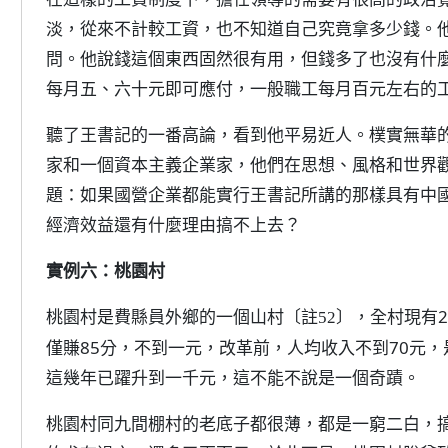
淡，從來不計較工資，也不知道自己究竟拿多少錢。
問。他說錢這個東西固然很有用，但錢多了也沒有什
每月五、六十元即可應付，一般職工每月百元左右的
聽了王書記的一番高論，看到他平易近人。樸實無華
家和一個資本主義企業家，他們在思想、風格和世界
題：如果國營企業都能實行王書記所講的那樣具有中
經濟效益還有什麼理由搞不上去？
實例六：桃園村
桃園村是費縣員外鄉的一個山村
，全村現有2
〔註52〕
僅賺85分，不到一元，改革前，人均收入不到70元
這幾年已躍升到一千元，這不能不說是一個奇蹟。
桃園村同九間棚村的老底子都很薄，都是一窮二白，