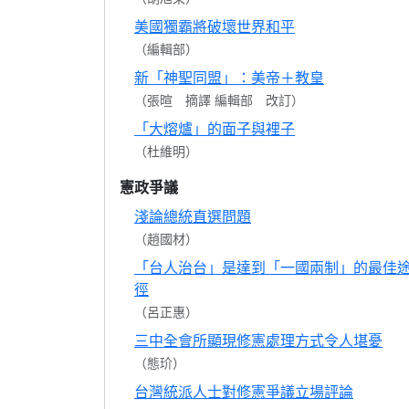
美國獨霸將破壞世界和平
（編輯部）
新「神聖同盟」：美帝＋教皇
（張暄 摘譯 編輯部 改訂）
「大熔爐」的面子與裡子
（杜維明）
憲政爭議
淺論總統直選問題
（趙國材）
「台人治台」是達到「一國兩制」的最佳
徑
（呂正惠）
三中全會所顯現修憲處理方式令人堪憂
（態玠）
台灣統派人士對修憲爭議立場評論