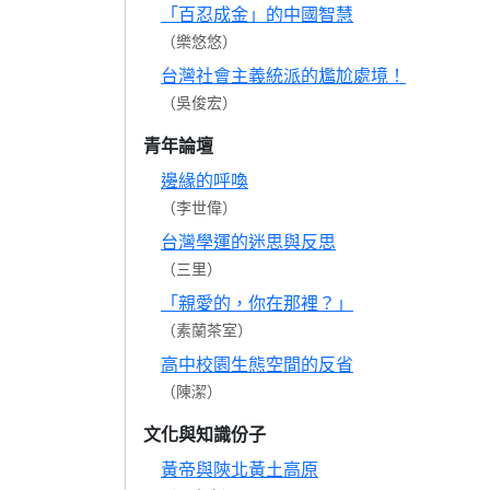
「百忍成金」的中國智慧
（樂悠悠）
台灣社會主義統派的尷尬處境！
（吳俊宏）
青年論壇
邊緣的呼喚
（李世偉）
台灣學運的迷思與反思
（三里）
「親愛的，你在那裡？」
（素蘭茶室）
高中校園生態空間的反省
（陳潔）
文化與知識份子
黃帝與陝北黃土高原