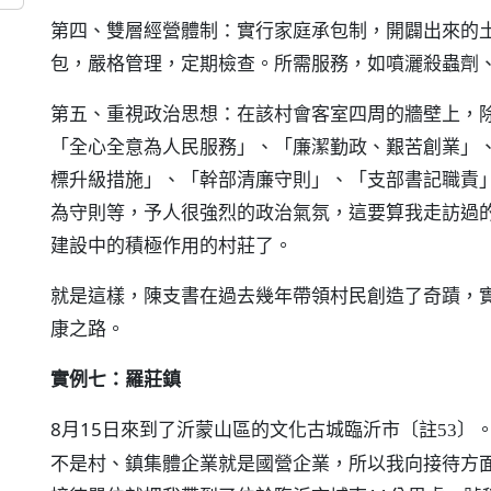
第四、雙層經營體制：實行家庭承包制，開闢出來的
包，嚴格管理，定期檢查。所需服務，如噴灑殺蟲劑
第五、重視政治思想：在該村會客室四周的牆壁上，
「全心全意為人民服務」、「廉潔勤政、艱苦創業」
標升級措施」、「幹部清廉守則」、「支部書記職責
為守則等，予人很強烈的政治氣氛，這要算我走訪過
建設中的積極作用的村莊了。
就是這樣，陳支書在過去幾年帶領村民創造了奇蹟，
康之路。
實例七：羅莊鎮
8月15日來到了沂蒙山區的文化古城臨沂市
〔註53〕
不是村、鎮集體企業就是國營企業，所以我向接待方