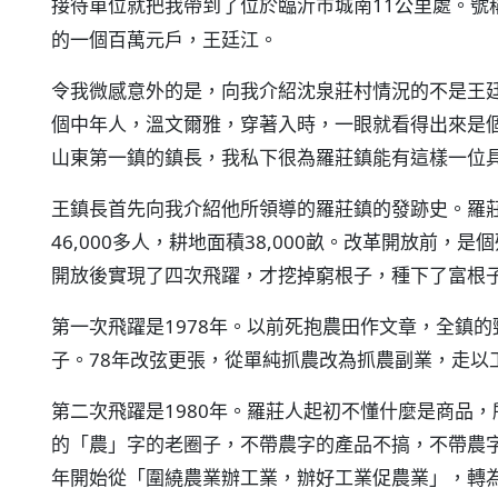
接待單位就把我帶到了位於臨沂市城南11公里處。號
的一個百萬元戶，王廷江。
令我微感意外的是，向我介紹沈泉莊村情況的不是王
個中年人，溫文爾雅，穿著入時，一眼就看得出來是
山東第一鎮的鎮長，我私下很為羅莊鎮能有這樣一位
王鎮長首先向我介紹他所領導的羅莊鎮的發跡史。羅莊鎮
46,000多人，耕地面積38,000畝。改革開放前，
開放後實現了四次飛躍，才挖掉窮根子，種下了富根
第一次飛躍是1978年。以前死抱農田作文章，全鎮
子。78年改弦更張，從單純抓農改為抓農副業，走以
第二次飛躍是1980年。羅莊人起初不懂什麼是商品
的「農」字的老圈子，不帶農字的產品不搞，不帶農字
年開始從「圍繞農業辦工業，辦好工業促農業」，轉