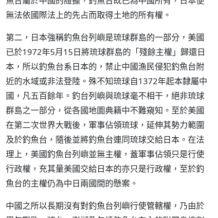
魚台屬於中國的證據，釣魚台既已為中國所有，日本便
無法依國際法上的先占而取得土地的所有權。
第二，日本強稱釣魚台列嶼是琉球群島的一部分，美國
已於1972年5月15日將琉球群島的「殘餘主權」歸還日
本，所以釣魚台系日本的，禁止中國漁民侵犯釣魚台附
近的水域或非法登陸。殊不知琉球自1372年起本隸屬中
國，凡五百餘年。釣台列嶼與琉球毫不相干，絕非琉球
群島之一部分，從各國地圖典籍中不難窺知。至於美國
在第二次世界大戰後，軍事佔領琉球，延伸其勢力範圍
及於釣魚台，隨後並將釣魚台連同琉球交給日本。在法
理上，美國釣魚台列嶼並無主權，蓋軍事佔領只是行使
行政權，充其量美國交給日本的亦只是行政權，至於釣
魚台的主權仍為中日兩國間的懸案。
中國之所以長期沒有對釣魚台列嶼行使管轄權，乃由於