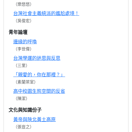
（樂悠悠）
台灣社會主義統派的尷尬處境！
（吳俊宏）
青年論壇
邊緣的呼喚
（李世偉）
台灣學運的迷思與反思
（三里）
「親愛的，你在那裡？」
（素蘭茶室）
高中校園生態空間的反省
（陳潔）
文化與知識份子
黃帝與陝北黃土高原
（張豈之）