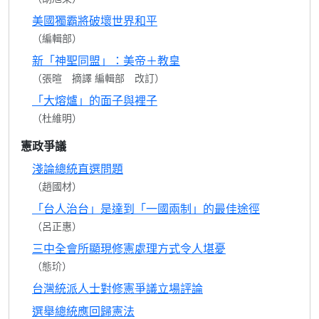
美國獨霸將破壞世界和平
（編輯部）
新「神聖同盟」：美帝＋教皇
（張暄 摘譯 編輯部 改訂）
「大熔爐」的面子與裡子
（杜維明）
憲政爭議
淺論總統直選問題
（趙國材）
「台人治台」是達到「一國兩制」的最佳途徑
（呂正惠）
三中全會所顯現修憲處理方式令人堪憂
（態玠）
台灣統派人士對修憲爭議立場評論
選舉總統應回歸憲法