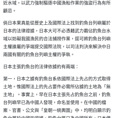
近水域，以武力強制驅逐中國漁船作業的強盜行為有所
顧忌。
倘日本果真能從歷史上及國際法上找到釣魚台列嶼屬於
日本的法律證據，日本大可不必憑藉武力霸佔釣魚台水
域以妨礙我國漁民的合法捕撈作業，逕可將釣魚台列嶼
主權誰屬的爭端提交國際法院，以司法判決來解決中日
兩國有關的釣魚台列嶼主權的爭執。
日本主張釣魚台的法律依據約有兩端：
第一，日本之據有釣魚台系依國際法上先占的方式取得
土地。惟國際法上的先占要件必需所佔據的土地為「無
主地」。事實上，早在日本主張先占釣魚台之前，釣魚
台列嶼早已為中國人發現，命名並使用。在中國的檔
案、官書、公文與「皇朝一統輿圖」中，均明白顯示釣