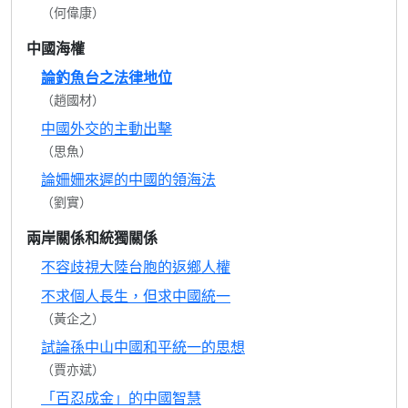
（何偉康）
中國海權
論釣魚台之法律地位
（趙國材）
中國外交的主動出擊
（思魚）
論姍姍來遲的中國的領海法
（劉實）
兩岸關係和統獨關係
不容歧視大陸台胞的返鄉人權
不求個人長生，但求中國統一
（黃企之）
試論孫中山中國和平統一的思想
（賈亦斌）
「百忍成金」的中國智慧