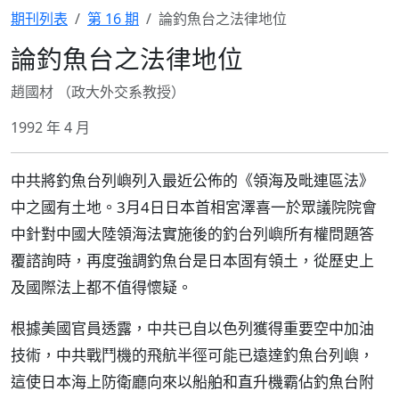
期刊列表
第 16 期
論釣魚台之法律地位
論釣魚台之法律地位
趙國材 （政大外交系教授）
1992 年 4 月
中共將釣魚台列嶼列入最近公佈的《領海及毗連區法》
中之國有土地。3月4日日本首相宮澤喜一於眾議院院會
中針對中國大陸領海法實施後的釣台列嶼所有權問題答
覆諮詢時，再度強調釣魚台是日本固有領土，從歷史上
及國際法上都不值得懷疑。
根據美國官員透露，中共已自以色列獲得重要空中加油
技術，中共戰鬥機的飛航半徑可能已遠達釣魚台列嶼，
這使日本海上防衛廳向來以船舶和直升機霸佔釣魚台附