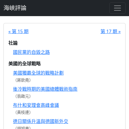
跳至主要內容
海峽評論
« 第 15 期
第 17 期 »
社論
國民黨的自毀之路
美國的全球戰略
美國獨霸全球的戰略計劃
（蔣欽堯）
後冷戰時期的美國總體戰術指南
（翁啟元）
布什和安理會高峰會議
（黃枝連）
德日關係升溫與德國新外交
（胡旭東）