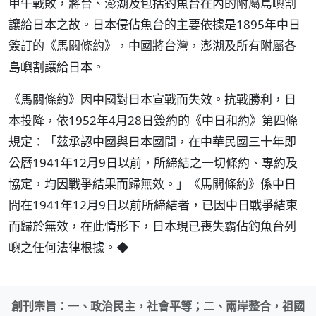
甲午戰敗，將台、澎湖及包括釣魚台在內的附屬島嶼割
讓給日本之故。日本侵佔魚台的主要依據是1895年中日
簽訂的《馬關條約》，中國將台灣，澎湖及所有附屬各
島嶼割讓給日本。
《馬關條約》因中國對日本宣戰而失效。抗戰勝利，日
本投降，依1952年4月28日簽約的《中日和約》第四條
規定：「茲承認中國與日本國間，在中華民國三十年即
公曆1941年12月9日以前，所締結之一切條約、專約及
協定，均因戰爭結果而歸無效。」《馬關條約》係中日
間在1941年12月9日以前所締結者，已因中日戰爭結束
而歸於無效，在此情形下，日本現已喪失霸佔釣魚台列
嶼之任何法律根據。◆
創刊宗旨：一、政治民主，社會平等；二、兩岸整合，祖國