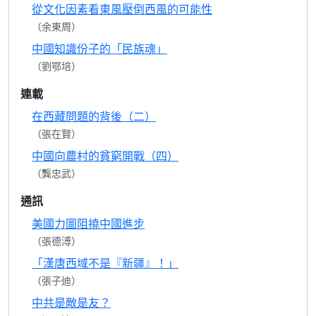
從文化因素看東風壓倒西風的可能性
（余東周）
中國知識份子的「民族魂」
（劉鄂培）
連載
在西藏問題的背後（二）
（張在賢）
中國向農村的貧窮開戰（四）
（龔忠武）
通訊
美國力圖阻撓中國進步
（張德溥）
「漢唐西域不是『新疆』！」
（張子迪）
中共是敵是友？