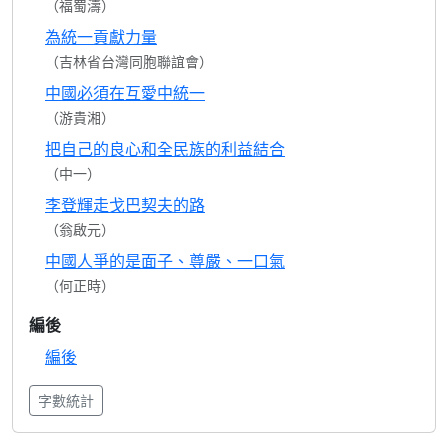
（福蜀濤）
為統一貢獻力量
（吉林省台灣同胞聯誼會）
中國必須在互愛中統一
（游貴湘）
把自己的良心和全民族的利益結合
（中一）
李登輝走戈巴契夫的路
（翁啟元）
中國人爭的是面子、尊嚴、一口氣
（何正時）
編後
編後
字數統計