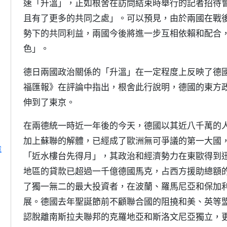
速「升溫」，正如根舍在訪問結束時舉行的記者招待
且有了更多的共同之處」。可以預見，由於兩國在戰
勢下的共同利益，兩國今後將進一步互相依賴和配合
色」。
德日兩國政治關係的「升溫」在一定程度上反映了德
福匯報》在評論中指出，根舍此行說明，德國的東方
伸到了東京。
在兩德統一時近一年後的今天，德國以其近八千萬的
加上蘇聯的解體，已經成了歐洲無可爭議的第一大國
途
「近水樓台先得月」，其政治和經濟勢力在東歐得到
地區的貸款已超過一千億德國馬克，占西方援助總額
了獨一無二的最大投資者，在波蘭、羅馬尼亞和保加
展。德國去年聖誕節前不顧聯合國的阻撓和美、英等
認脫離南斯拉夫聯邦的克羅地亞和斯洛文尼亞獨立，