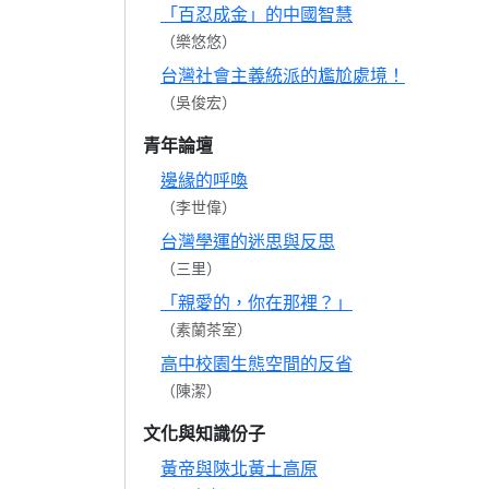
「百忍成金」的中國智慧
（樂悠悠）
台灣社會主義統派的尷尬處境！
（吳俊宏）
青年論壇
邊緣的呼喚
（李世偉）
台灣學運的迷思與反思
（三里）
「親愛的，你在那裡？」
（素蘭茶室）
高中校園生態空間的反省
（陳潔）
文化與知識份子
黃帝與陝北黃土高原