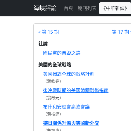
跳至主要內容
海峽評論
首頁
期刊列表
《中華雜誌》
« 第 15 期
第 17 期 
社論
國民黨的自毀之路
美國的全球戰略
美國獨霸全球的戰略計劃
（蔣欽堯）
後冷戰時期的美國總體戰術指南
（翁啟元）
布什和安理會高峰會議
（黃枝連）
德日關係升溫與德國新外交
（胡旭東）