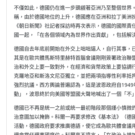
不僅如此，德國仍在進一步覬覦著亞洲乃至整個世界。
稱，由於德國地位的上升，德國應在亞洲和拉丁美洲
《朝日新聞》社記者採訪時再次表示，德國的國際責
國一起，「在各個領域內為世界作出貢獻」，包括解
德國自去年底前開始在外交上咄咄逼人，自行其事，
其是在歐共體馬斯特里赫特首腦會議剛剛簽署政治聯
治和外交上要一致對外，在經濟和貨幣政策上要協調
克羅地亞和斯洛文尼亞獨立，並把兩項指導性利率抵
強烈抗議。西方輿論普遍認為，這是波恩政府自194
動」，波恩終於向美國等盟國大聲地喊出了一個「不
德國已不再是統一之前或統一最初階段那個謹小慎微
治意圖加以掩飾。科爾一再要求修改《基本法》（德
活動，德國政府要求推廣德語，使它成為歐共體會議
理會常任理事國席位。科爾毫不違言，「在政治上增