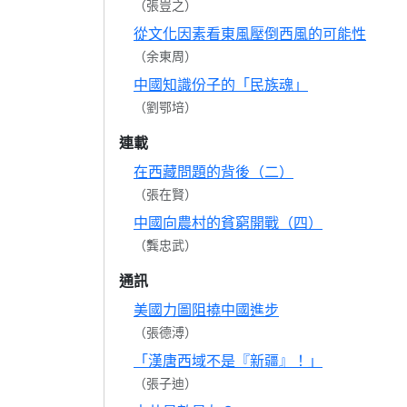
（張豈之）
從文化因素看東風壓倒西風的可能性
（余東周）
中國知識份子的「民族魂」
（劉鄂培）
連載
在西藏問題的背後（二）
（張在賢）
中國向農村的貧窮開戰（四）
（龔忠武）
通訊
美國力圖阻撓中國進步
（張德溥）
「漢唐西域不是『新疆』！」
（張子迪）