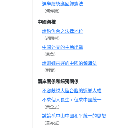
選舉總統應回歸憲法
（何偉康）
中國海權
論釣魚台之法律地位
（趙國材）
中國外交的主動出擊
（思魚）
論姍姍來遲的中國的領海法
（劉實）
兩岸關係和統獨關係
不容歧視大陸台胞的返鄉人權
不求個人長生，但求中國統一
（黃企之）
試論孫中山中國和平統一的思想
（賈亦斌）