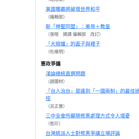
美國獨霸將破壞世界和平
（編輯部）
新「神聖同盟」：美帝＋教皇
（張暄 摘譯 編輯部 改訂）
「大熔爐」的面子與裡子
（杜維明）
憲政爭議
淺論總統直選問題
（趙國材）
「台人治台」是達到「一國兩制」的最佳
徑
（呂正惠）
三中全會所顯現修憲處理方式令人堪憂
（態玠）
台灣統派人士對修憲爭議立場評論