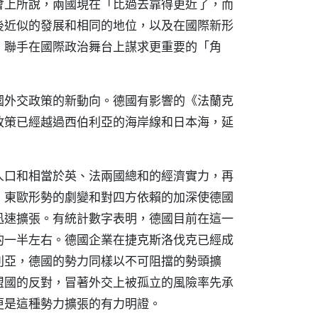
會上所說，兩國現在「比過去靠得更近了，而
後近似的發展和相同的地位，以及在國際新形
，聯手在國際政治舞台上謀求更重要的「角
國外交政策的新動向。德國有影響的《法蘭克
政策已經越過西伯利亞的海岸線和日本海，延
人口和相當於英、法兩國總和的經濟實力，再
，東歐形勢的劇變和對四方依賴的加深使德國
迅速擴張。有統計數字表明，德國目前在這一
的一半左右。德國企業在捷克斯洛伐克已經成
利亞，德國的勢力同樣以不可阻擋的勢頭擴
盟國的反對，冒著外交上被孤立的風險率先承
更是這種勢力擴張的有力明證。