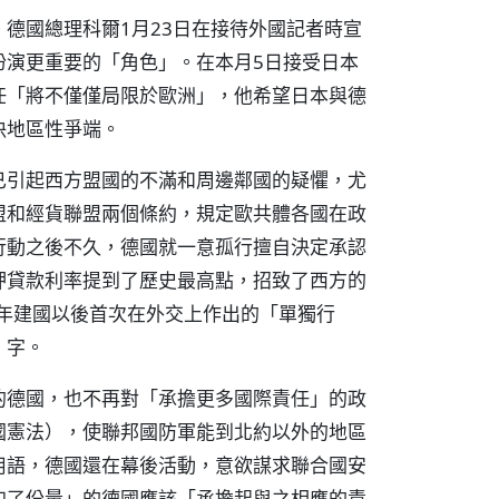
德國總理科爾1月23日在接待外國記者時宣
扮演更重要的「角色」。在本月5日接受日本
任「將不僅僅局限於歐洲」，他希望日本與德
決地區性爭端。
已引起西方盟國的不滿和周邊鄰國的疑懼，尤
盟和經貨聯盟兩個條約，規定歐共體各國在政
行動之後不久，德國就一意孤行擅自決定承認
押貸款利率提到了歷史最高點，招致了西方的
9年建國以後首次在外交上作出的「單獨行
」字。
的德國，也不再對「承擔更多國際責任」的政
國憲法），使聯邦國防軍能到北約以外的地區
用語，德國還在幕後活動，意欲謀求聯合國安
加了份量」的德國應該「承擔起與之相應的責