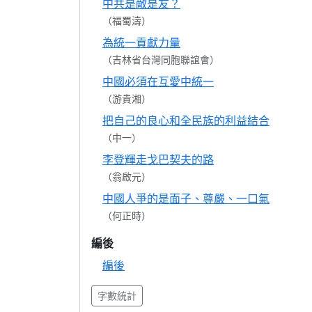
中共是敵是友？
（福蜀濤）
為統一貢獻力量
（吉林省台灣同胞聯誼會）
中國必須在互愛中統一
（游貴湘）
把自己的良心和全民族的利益結合
（中一）
李登輝走戈巴契夫的路
（翁啟元）
中國人爭的是面子、尊嚴、一口氣
（何正時）
編後
編後
字數統計