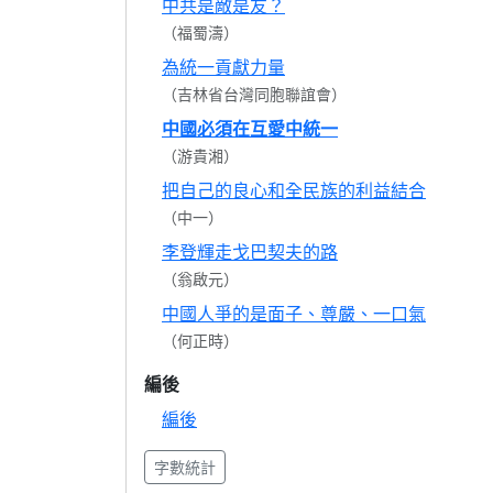
中共是敵是友？
（福蜀濤）
為統一貢獻力量
（吉林省台灣同胞聯誼會）
中國必須在互愛中統一
（游貴湘）
把自己的良心和全民族的利益結合
（中一）
李登輝走戈巴契夫的路
（翁啟元）
中國人爭的是面子、尊嚴、一口氣
（何正時）
編後
編後
字數統計