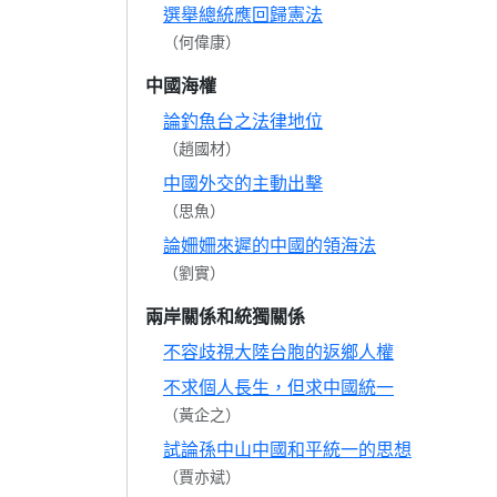
選舉總統應回歸憲法
（何偉康）
中國海權
論釣魚台之法律地位
（趙國材）
中國外交的主動出擊
（思魚）
論姍姍來遲的中國的領海法
（劉實）
兩岸關係和統獨關係
不容歧視大陸台胞的返鄉人權
不求個人長生，但求中國統一
（黃企之）
試論孫中山中國和平統一的思想
（賈亦斌）