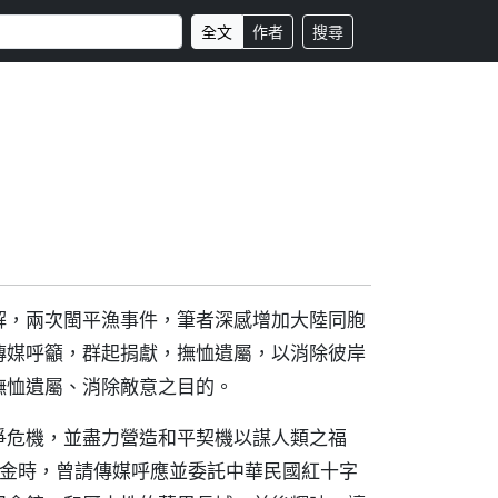
全文
作者
搜尋
解，兩次閩平漁事件，筆者深感增加大陸同胞
傳媒呼籲，群起捐獻，撫恤遺屬，以消除彼岸
撫恤遺屬、消除敵意之目的。
爭危機，並盡力營造和平契機以謀人類之福
償金時，曾請傳媒呼應並委託中華民國紅十字