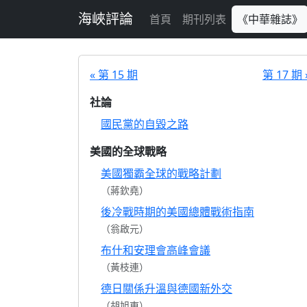
跳至主要內容
海峽評論
首頁
期刊列表
《中華雜誌》
« 第 15 期
第 17 期 
社論
國民黨的自毀之路
美國的全球戰略
美國獨霸全球的戰略計劃
（蔣欽堯）
後冷戰時期的美國總體戰術指南
（翁啟元）
布什和安理會高峰會議
（黃枝連）
德日關係升溫與德國新外交
（胡旭東）