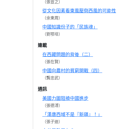
（張豈之）
從文化因素看東風壓倒西風的可能性
（余東周）
中國知識份子的「民族魂」
（劉鄂培）
連載
在西藏問題的背後（二）
（張在賢）
中國向農村的貧窮開戰（四）
（龔忠武）
通訊
美國力圖阻撓中國進步
（張德溥）
「漢唐西域不是『新疆』！」
（張子迪）