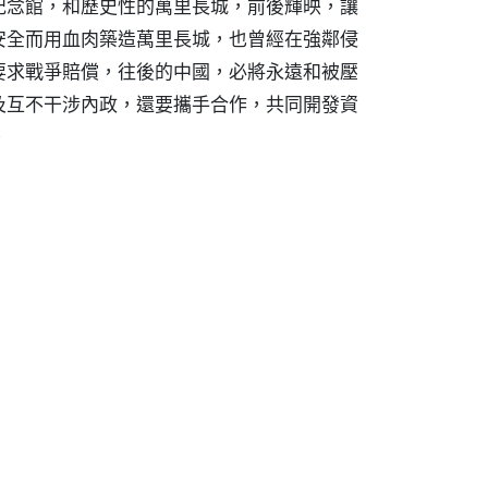
紀念館，和歷史性的萬里長城，前後輝映，讓
安全而用血肉築造萬里長城，也曾經在強鄰侵
要求戰爭賠償，往後的中國，必將永遠和被壓
及互不干涉內政，還要攜手合作，共同開發資
。