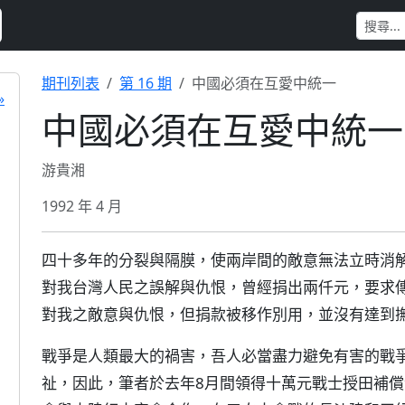
期刊列表
第 16 期
中國必須在互愛中統一
»
中國必須在互愛中統一
游貴湘
1992 年 4 月
四十多年的分裂與隔膜，使兩岸間的敵意無法立時消
對我台灣人民之誤解與仇恨，曾經捐出兩仟元，要求
對我之敵意與仇恨，但捐款被移作別用，並沒有達到
戰爭是人類最大的禍害，吾人必當盡力避免有害的戰
祉，因此，筆者於去年8月間領得十萬元戰士授田補