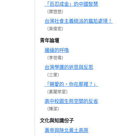
「百忍成金」的中國智慧
（樂悠悠）
台灣社會主義統派的尷尬處境！
（吳俊宏）
青年論壇
邊緣的呼喚
（李世偉）
台灣學運的迷思與反思
（三里）
「親愛的，你在那裡？」
（素蘭茶室）
高中校園生態空間的反省
（陳潔）
文化與知識份子
黃帝與陝北黃土高原