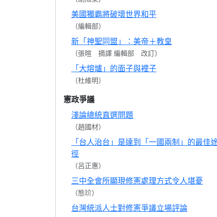
美國獨霸將破壞世界和平
（編輯部）
新「神聖同盟」：美帝＋教皇
（張暄 摘譯 編輯部 改訂）
「大熔爐」的面子與裡子
（杜維明）
憲政爭議
淺論總統直選問題
（趙國材）
「台人治台」是達到「一國兩制」的最佳
徑
（呂正惠）
三中全會所顯現修憲處理方式令人堪憂
（態玠）
台灣統派人士對修憲爭議立場評論