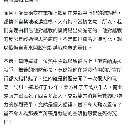
而且，麥氏兩次在電視上談到在越戰中所犯的錯誤時，
都情不自禁地老淚縱橫，大有悔不當初之意。所以，我
們有理由相信他對越戰的懺悔是出於誠意的，他對越戰
的反思是經過深思熟慮的，不是欺世盜名之徒可比，想
以懺悔自責來開脫他對越戰應負的責任。
不過，當時這樣一位熱中主戰以致被貼上「麥克納馬拉
戰爭」標籤的國防部長，竟然說他在越戰時期的所言所
行都大錯特錯了，這的確是對歷史開了一次很大的玩
笑，試想，這場打了12年，美方死了五萬八千人，南北
越兩方軍民死了四百多萬人，交戰雙方消耗無數錢財物
力的慘烈戰爭，竟然是個大錯誤，豈不令人難以置信？
豈不令人為那幾百萬喪身戰場的靈魂抱怨實在死得冤
枉！