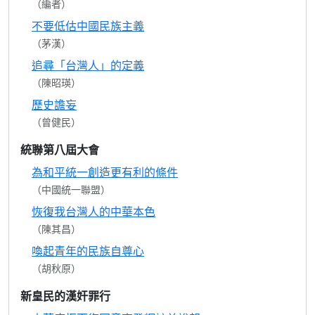
（編者）
不要低估中國民族主義
（茅漢）
追尋「台灣人」的定義
（陳昭瑛）
歷史譫妄
（曾健民）
統聯第八屆大會
為和平統一創造更有利的條件
（中國統一聯盟）
恢復我台灣人的中華本色
（陳其昌）
喚起青年的民族自尊心
（胡秋原）
新皇民的漢奸罪行