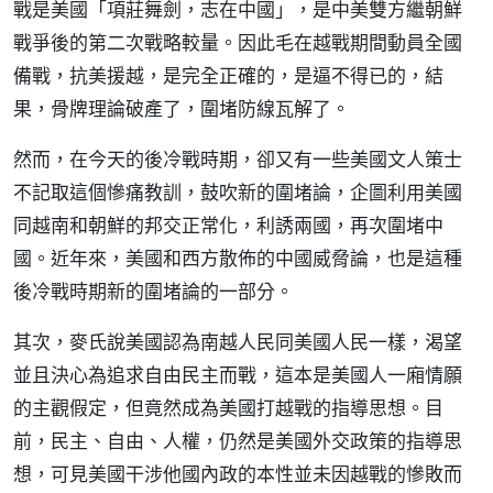
戰是美國「項莊舞劍，志在中國」，是中美雙方繼朝鮮
戰爭後的第二次戰略較量。因此毛在越戰期間動員全國
備戰，抗美援越，是完全正確的，是逼不得已的，結
果，骨牌理論破產了，圍堵防線瓦解了。
然而，在今天的後冷戰時期，卻又有一些美國文人策士
不記取這個慘痛教訓，鼓吹新的圍堵論，企圖利用美國
同越南和朝鮮的邦交正常化，利誘兩國，再次圍堵中
國。近年來，美國和西方散佈的中國威脅論，也是這種
後冷戰時期新的圍堵論的一部分。
其次，麥氏說美國認為南越人民同美國人民一樣，渴望
並且決心為追求自由民主而戰，這本是美國人一廂情願
的主觀假定，但竟然成為美國打越戰的指導思想。目
前，民主、自由、人權，仍然是美國外交政策的指導思
想，可見美國干涉他國內政的本性並未因越戰的慘敗而