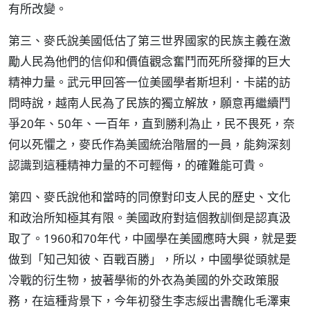
有所改變。
第三、麥氏說美國低估了第三世界國家的民族主義在激
勵人民為他們的信仰和價值觀念奮鬥而死所發揮的巨大
精神力量。武元甲回答一位美國學者斯坦利．卡諾的訪
問時說，越南人民為了民族的獨立解放，願意再繼續鬥
爭20年、50年、一百年，直到勝利為止，民不畏死，奈
何以死懼之，麥氏作為美國統治階層的一員，能夠深刻
認識到這種精神力量的不可輕侮，的確難能可貴。
第四、麥氏說他和當時的同僚對印支人民的歷史、文化
和政治所知極其有限。美國政府對這個教訓倒是認真汲
取了。1960和70年代，中國學在美國應時大興，就是要
做到「知己知彼、百戰百勝」，所以，中國學從頭就是
冷戰的衍生物，披著學術的外衣為美國的外交政策服
務，在這種背景下，今年初發生李志綏出書醜化毛澤東