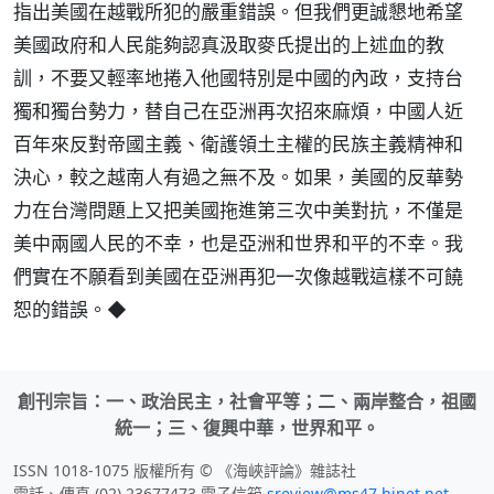
指出美國在越戰所犯的嚴重錯誤。但我們更誠懇地希望
美國政府和人民能夠認真汲取麥氏提出的上述血的教
訓，不要又輕率地捲入他國特別是中國的內政，支持台
獨和獨台勢力，替自己在亞洲再次招來麻煩，中國人近
百年來反對帝國主義、衛護領土主權的民族主義精神和
決心，較之越南人有過之無不及。如果，美國的反華勢
力在台灣問題上又把美國拖進第三次中美對抗，不僅是
美中兩國人民的不幸，也是亞洲和世界和平的不幸。我
們實在不願看到美國在亞洲再犯一次像越戰這樣不可饒
恕的錯誤。◆
創刊宗旨：一、政治民主，社會平等；二、兩岸整合，祖國
統一；三、復興中華，世界和平。
ISSN 1018-1075 版權所有 © 《海峽評論》雜誌社
電話、傳真 (02) 23677473 電子信箱
sreview@ms47.hinet.net