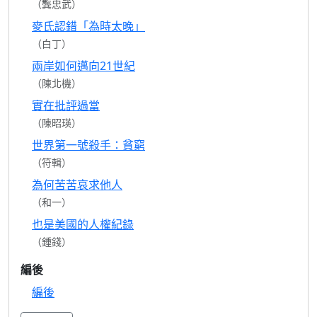
（龔忠武）
麥氏認錯「為時太晚」
（白丁）
兩岸如何邁向21世紀
（陳北機）
實在批評過當
（陳昭瑛）
世界第一號殺手：貧窮
（符輯）
為何苦苦哀求他人
（和一）
也是美國的人權紀錄
（鍾錢）
編後
編後