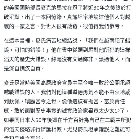
的美國國防部長麥克納馬拉在忍了將近30年之後終於打
破沉默，出了一本回憶錄，真誠坦率地論述他個人對越
戰的一家之言，對世人很有啟發，很值得我們參考。
在這本書裡，麥氏痛苦地總結說，「我們在越南犯了錯
誤，可怕的錯誤！」他在書中從頭到尾對他所犯的這樣
滔天的歷史大錯誤，絲毫沒有文過飾非，諉過他人，而
是深自愧疚自責。
麥氏是當時美國高層政府官員中至今唯一敢於公開承認
越戰錯誤的人，我們對他這種道德勇氣不能不由衷地感
到欽佩，環顧當今之世，像他這樣有擔當、富於責任
感、敢於面對歷史事實的誠實政治家畢竟太少太少了，
如果同日本人50年後還在千方百計為自己在二戰中所犯
的滔天侵略罪行辯護相較，尤見麥氏坦承錯誤之難能可
貴和品格之高尚。