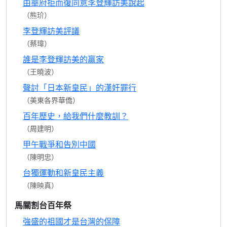
由華府拒而復同意李登輝訪美說起
（熊玠）
李登輝訪美評議
（蔡瑋）
誰是李登輝訪美的贏家
（王曉波）
聲討「日本新皇民」的漢奸罪行
（美東各界華僑）
百年歷史，給我們什麼教訓？
（周建明）
甲午戰爭和告別中國
（陳明忠）
台獨運動和新皇民主義
（陳映真）
馬關割台百年祭
強盛的祖國才是台灣的保障