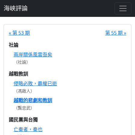
跳至主要內容
海峽評論
« 第 53 期
第 55 期 »
社論
兩岸關係風雲亟矣
（社論）
越戰教訓
侵略必敗，霸權已逝
（馮啟人）
越戰的悲劇和教訓
（龔忠武）
國民黨與台獨
亡秦者，秦也