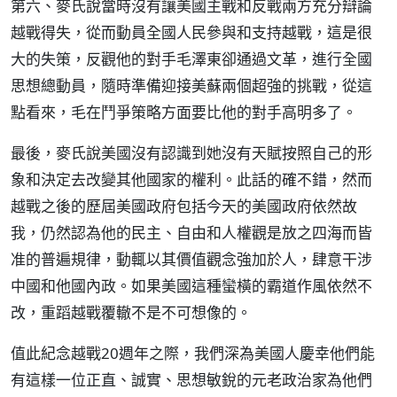
第六、麥氏說當時沒有讓美國主戰和反戰兩方充分辯論
越戰得失，從而動員全國人民參與和支持越戰，這是很
大的失策，反觀他的對手毛澤東卻通過文革，進行全國
思想總動員，隨時準備迎接美蘇兩個超強的挑戰，從這
點看來，毛在鬥爭策略方面要比他的對手高明多了。
最後，麥氏說美國沒有認識到她沒有天賦按照自己的形
象和決定去改變其他國家的權利。此話的確不錯，然而
越戰之後的歷屆美國政府包括今天的美國政府依然故
我，仍然認為他的民主、自由和人權觀是放之四海而皆
准的普遍規律，動輒以其價值觀念強加於人，肆意干涉
中國和他國內政。如果美國這種蠻橫的霸道作風依然不
改，重蹈越戰覆轍不是不可想像的。
值此紀念越戰20週年之際，我們深為美國人慶幸他們能
有這樣一位正直、誠實、思想敏銳的元老政治家為他們