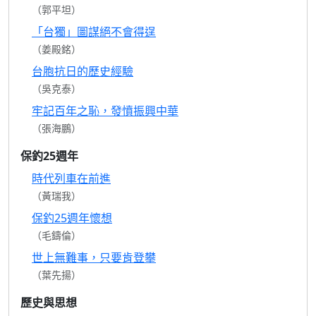
（郭平坦）
「台獨」圖謀絕不會得逞
（姜殿銘）
台胞抗日的歷史經驗
（吳克泰）
牢記百年之恥，發憤振興中華
（張海鵬）
保釣25週年
時代列車在前進
（黃瑞我）
保釣25週年懷想
（毛鑄倫）
世上無難事，只要肯登攀
（葉先揚）
歷史與思想