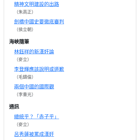
精神文明建設的出路
（朱高正）
劍橋中國史要徹底審判
（侯立朝）
海峽隨筆
林鈺祥的新漢奸論
（麥立）
李登輝應該說明或道歉
（毛鑄倫）
兩個中國的國際觀
（李重光）
通訊
總統乎？「赤子乎」
（麥立）
呂秀蓮被罵成漢奸