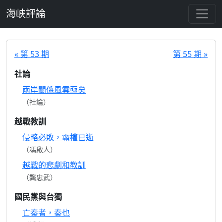
跳至主要內容
海峽評論
« 第 53 期
第 55 期 »
社論
兩岸關係風雲亟矣
（社論）
越戰教訓
侵略必敗，霸權已逝
（馮啟人）
越戰的悲劇和教訓
（龔忠武）
國民黨與台獨
亡秦者，秦也