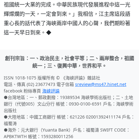
祖國統一大業的完成。中華民族現代發展進程中這一光
輝燦爛的一天，一定會到來。」我相信，江主席這段語
重心長的話代表了海峽兩岸中國人的心聲，我們期盼著
這一天早日到來。◆
創刊宗旨：一、政治民主，社會平等；二、兩岸整合，祖國
統一；三、復興中華，世界和平。
ISSN 1018-1075 版權所有 © 《海峽評論》雜誌社
電話、傳真 (02) 23677473 電子信箱
sreview@ms47.hinet.net
facebook 粉絲專頁
海峽評論
●台灣地區：一、郵政劃撥：19389534 海峽學術出版社；二、土地
銀行（代號005）文山分行 帳號：0930-0100-6591 戶名：海峽學術
出版社
●大陸地區：中國工商銀行 帳號：621226 02001392411174 戶名：
福蜀涛
●海外：元大銀行（Yuanta Bank）戶名：福蜀濤 SWIFT CODE：
APBKTWTH 帳號：1593280011256