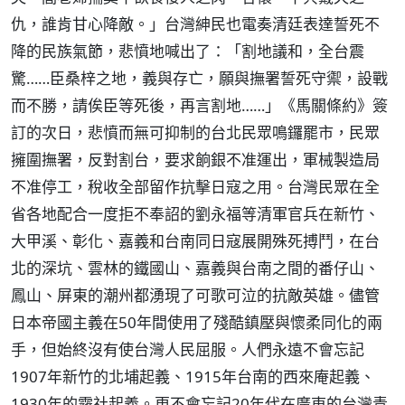
仇，誰肯甘心降敵。」台灣紳民也電奏清廷表達誓死不
降的民族氣節，悲憤地喊出了：「割地議和，全台震
驚……臣桑梓之地，義與存亡，願與撫署誓死守禦，設戰
而不勝，請俟臣等死後，再言割地……」《馬關條約》簽
訂的次日，悲憤而無可抑制的台北民眾鳴鑼罷市，民眾
擁圍撫署，反對割台，要求餉銀不准運出，軍械製造局
不准停工，稅收全部留作抗擊日寇之用。台灣民眾在全
省各地配合一度拒不奉詔的劉永福等清軍官兵在新竹、
大甲溪、彰化、嘉義和台南同日寇展開殊死搏鬥，在台
北的深坑、雲林的鐵國山、嘉義與台南之間的番仔山、
鳳山、屏東的潮州都湧現了可歌可泣的抗敵英雄。儘管
日本帝國主義在50年間使用了殘酷鎮壓與懷柔同化的兩
手，但始終沒有使台灣人民屈服。人們永遠不會忘記
1907年新竹的北埔起義、1915年台南的西來庵起義、
1930年的霧社起義。更不會忘記20年代在廣東的台灣青