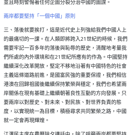
並且時刻警惕著任何企圖分裂分治中國的圖謀。
兩岸都要堅持「一個中國」原則
三、落後就要挨打，這是近代史上列強給我們中國人上
的最痛切的一課。在人類即將跨入21世紀的時候，我們
需要牢記一百多年的落後與恥辱的歷史，清醒地考量我
們所處的內外環境和在21世紀所應有的作為。中國堅持
繼續深化改革開放，堅定不移地沿著有中國特色的社會
主義這條道路前進，是國富民強的重要保證，我們相信
港澳在回歸祖國後繼續保持繁榮與穩定，我們也希望兩
岸關係在現有基礎上繼續朝著良性互動的方向發展。只
要兩岸以對歷史、對未來、對民族、對世界負責的態
度，以實現統一為目標，積極尋求共同繁榮之路，中國
就一定會再現輝煌。
江澤民主席在農曆除夕講話中，除了呼籲兩岸都要堅持