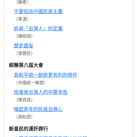
（編者）
不要低估中國民族主義
（茅漢）
追尋「台灣人」的定義
（陳昭瑛）
歷史譫妄
（曾健民）
統聯第八屆大會
為和平統一創造更有利的條件
（中國統一聯盟）
恢復我台灣人的中華本色
（陳其昌）
喚起青年的民族自尊心
（胡秋原）
新皇民的漢奸罪行