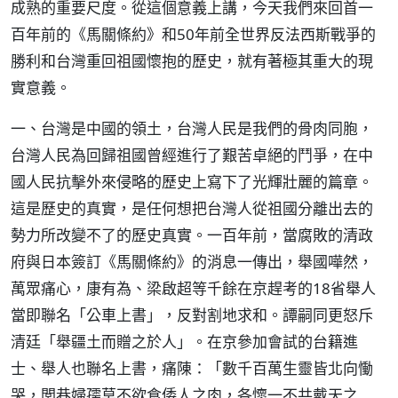
成熟的重要尺度。從這個意義上講，今天我們來回首一
百年前的《馬關條約》和50年前全世界反法西斯戰爭的
勝利和台灣重回祖國懷抱的歷史，就有著極其重大的現
實意義。
一、台灣是中國的領土，台灣人民是我們的骨肉同胞，
台灣人民為回歸祖國曾經進行了艱苦卓絕的鬥爭，在中
國人民抗擊外來侵略的歷史上寫下了光輝壯麗的篇章。
這是歷史的真實，是任何想把台灣人從祖國分離出去的
勢力所改變不了的歷史真實。一百年前，當腐敗的清政
府與日本簽訂《馬關條約》的消息一傳出，舉國嘩然，
萬眾痛心，康有為、梁啟超等千餘在京趕考的18省舉人
當即聯名「公車上書」，反對割地求和。譚嗣同更怒斥
清廷「舉疆土而贈之於人」。在京參加會試的台籍進
士、舉人也聯名上書，痛陳：「數千百萬生靈皆北向慟
哭，閭巷婦孺莫不欲食倭人之肉，各懷一不共戴天之