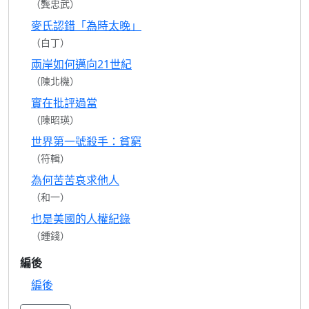
（龔忠武）
麥氏認錯「為時太晚」
（白丁）
兩岸如何邁向21世紀
（陳北機）
實在批評過當
（陳昭瑛）
世界第一號殺手：貧窮
（符輯）
為何苦苦哀求他人
（和一）
也是美國的人權紀錄
（鍾錢）
編後
編後