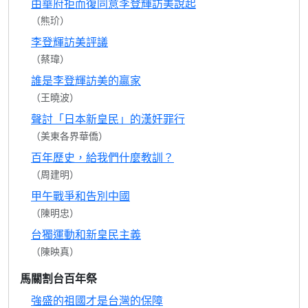
由華府拒而復同意李登輝訪美說起
（熊玠）
李登輝訪美評議
（蔡瑋）
誰是李登輝訪美的贏家
（王曉波）
聲討「日本新皇民」的漢奸罪行
（美東各界華僑）
百年歷史，給我們什麼教訓？
（周建明）
甲午戰爭和告別中國
（陳明忠）
台獨運動和新皇民主義
（陳映真）
馬關割台百年祭
強盛的祖國才是台灣的保障