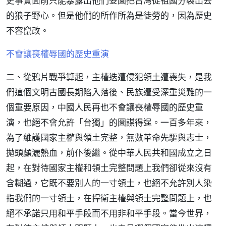
史事實面前只能暴露出他們妄圖把台灣從祖國分裂出去
的狼子野心。但是他們的所作所為是徒勞的，因為歷史
不容竄改。
不會讓喪權辱國的歷史重演
二、從鴉片戰爭算起，主權迭遭侵犯領土遭喪失，是我
們這個文明古國長期陷入落後、民族遭受深重災難的一
個重要原因，中國人民再也不會讓喪權辱國的歷史重
演，也絕不會允許「台獨」的圖謀得逞。一百多年來，
為了維護國家主權與領土完整，無數革命先驅與志士，
拋頭顱灑熱血，前仆後繼。從中華人民共和國成立之日
起，在對待國家主權和領土完整問題上我們卻從來沒有
含糊過，它既不要別人的一寸領土，也絕不允許別人染
指我們的一寸領土，在捍衛主權與領土完整問題上，也
絕不承諾只用和平手段而不用非和平手段。當今世界，