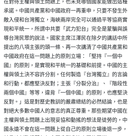
在對待主權與領土問題上，也未見哪個國家能做出這種
承諾。中國共產黨和中國政府一再重申，只要不發生外
敵入侵和台灣獨立，海峽兩岸完全可以通過平等協商實
現和平統一，所謂中共要「武力犯台」完全是蒙騙與誤
導台灣民眾的說法。國家主席江澤民在除夕的講話中所
提出的八項主張的頭一條、再一次講清了中國共產黨和
中國政府在這一問題上的原則立場：「堅持『一個中
國』的原則，是實現和平統一的基礎和前提。中國的主
權與領土決不容許分割。任何製造『台灣獨立』的言論
和行動，都應堅決反對；主張『分裂分治』、『階段性
兩個中國』等等，違背『一個中國』的原則，也應堅決
反對。」這是對歷史教訓的嚴肅總結的必然結論，也是
對絕大多數中國人的意志的真正尊重。那些期望中國在
主權與領土問題上出現妥協和動搖的想法是徒勞的，中
國永遠不會在這一問題上從自己的原則立場後退一步，