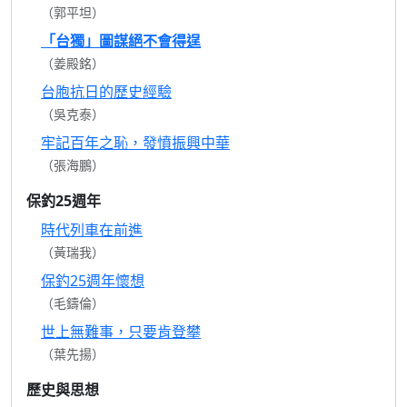
（郭平坦）
「台獨」圖謀絕不會得逞
（姜殿銘）
台胞抗日的歷史經驗
（吳克泰）
牢記百年之恥，發憤振興中華
（張海鵬）
保釣25週年
時代列車在前進
（黃瑞我）
保釣25週年懷想
（毛鑄倫）
世上無難事，只要肯登攀
（葉先揚）
歷史與思想