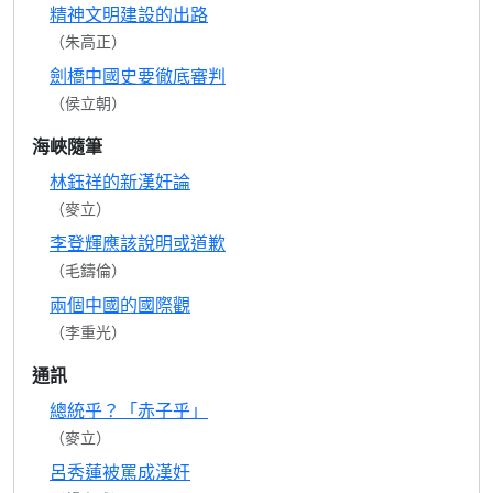
精神文明建設的出路
（朱高正）
劍橋中國史要徹底審判
（侯立朝）
海峽隨筆
林鈺祥的新漢奸論
（麥立）
李登輝應該說明或道歉
（毛鑄倫）
兩個中國的國際觀
（李重光）
通訊
總統乎？「赤子乎」
（麥立）
呂秀蓮被罵成漢奸