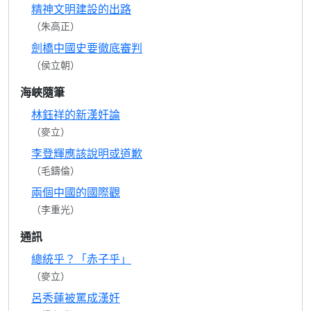
精神文明建設的出路
（朱高正）
劍橋中國史要徹底審判
（侯立朝）
海峽隨筆
林鈺祥的新漢奸論
（麥立）
李登輝應該說明或道歉
（毛鑄倫）
兩個中國的國際觀
（李重光）
通訊
總統乎？「赤子乎」
（麥立）
呂秀蓮被罵成漢奸