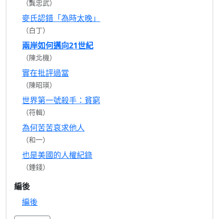
（龔忠武）
麥氏認錯「為時太晚」
（白丁）
兩岸如何邁向21世紀
（陳北機）
實在批評過當
（陳昭瑛）
世界第一號殺手：貧窮
（符輯）
為何苦苦哀求他人
（和一）
也是美國的人權紀錄
（鍾錢）
編後
編後