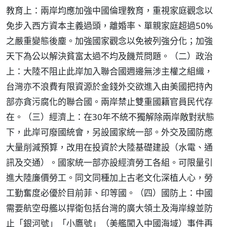
教育上：兩岸均應加強中國倫理教育，重視家庭觀念以
免步入西方資本主義過頭，離婚率、單親家庭超過50%
之嚴重變態後塵。加強國家觀念以免被列強分化；加強
天下為公以解決貧富太過不均及饑荒問題。（二）政治
上：大陸不阻止此岸加入聯合國週邊無涉主權之組織，
台灣亦不浪費有限資源於金錢外交欲進入由美國把持內
部亦貪污腐化的聯合國。兩岸禁止雙重國籍官員民代存
在。（三）經濟上：在30年不統不獨解除兩岸敵對狀態
下，此岸可廢國統會，另設國家統一部。外交及國防應
大量削減預算，改用在投資於大陸基礎建設（水電、通
訊及交通）。國家統一部亦設經濟勞工各組。可限量引
進大陸廉價勞工。同文同種加上古老文化深植人心，勞
工勤奮度必優於目前菲、印等國。（四）國防上：中國
需要航空母艦以捍衛包括台灣的廣大領土及海岸線並防
止「銀河號」「小鷹號」（美艦闖入中國海域）事件再