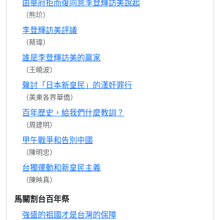
由華府拒而復同意李登輝訪美說起
（熊玠）
李登輝訪美評議
（蔡瑋）
誰是李登輝訪美的贏家
（王曉波）
聲討「日本新皇民」的漢奸罪行
（美東各界華僑）
百年歷史，給我們什麼教訓？
（周建明）
甲午戰爭和告別中國
（陳明忠）
台獨運動和新皇民主義
（陳映真）
馬關割台百年祭
強盛的祖國才是台灣的保障