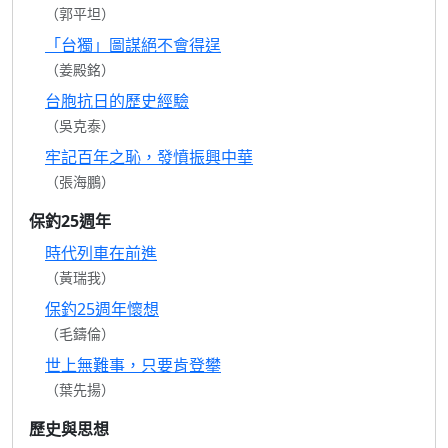
（郭平坦）
「台獨」圖謀絕不會得逞
（姜殿銘）
台胞抗日的歷史經驗
（吳克泰）
牢記百年之恥，發憤振興中華
（張海鵬）
保釣25週年
時代列車在前進
（黃瑞我）
保釣25週年懷想
（毛鑄倫）
世上無難事，只要肯登攀
（葉先揚）
歷史與思想