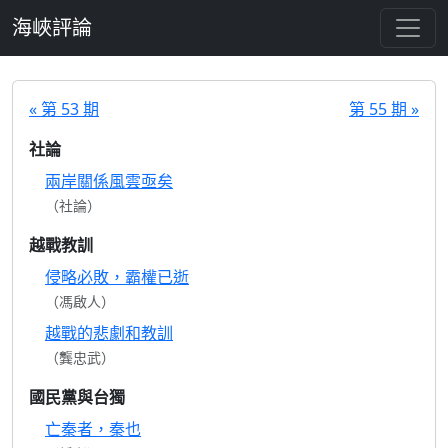
跳至主要內容
海峽評論
« 第 53 期
第 55 期 »
社論
兩岸關係風雲亟矣
（社論）
越戰教訓
侵略必敗，霸權已逝
（馮啟人）
越戰的悲劇和教訓
（龔忠武）
國民黨與台獨
亡秦者，秦也