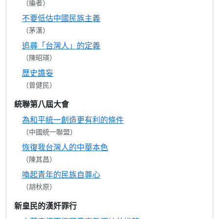
（編者）
不要低估中國民族主義
（茅漢）
追尋「台灣人」的定義
（陳昭瑛）
歷史譫妄
（曾健民）
統聯第八屆大會
為和平統一創造更有利的條件
（中國統一聯盟）
恢復我台灣人的中華本色
（陳其昌）
喚起青年的民族自尊心
（胡秋原）
新皇民的漢奸罪行