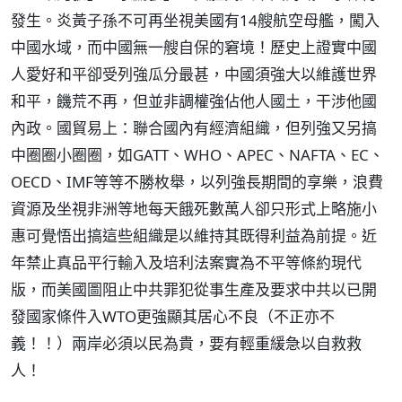
發生。炎黃子孫不可再坐視美國有14艘航空母艦，闖入
中國水域，而中國無一艘自保的窘境！歷史上證實中國
人愛好和平卻受列強瓜分最甚，中國須強大以維護世界
和平，饑荒不再，但並非調權強佔他人國土，干涉他國
內政。國貿易上：聯合國內有經濟組織，但列強又另搞
中圈圈小圈圈，如GATT、WHO、APEC、NAFTA、EC、
OECD、IMF等等不勝枚舉，以列強長期間的享樂，浪費
資源及坐視非洲等地每天餓死數萬人卻只形式上略施小
惠可覺悟出搞這些組織是以維持其既得利益為前提。近
年禁止真品平行輸入及培利法案實為不平等條約現代
版，而美國圖阻止中共罪犯從事生產及要求中共以已開
發國家條件入WTO更強顯其居心不良（不正亦不
義！！）兩岸必須以民為貴，要有輕重緩急以自救救
人！