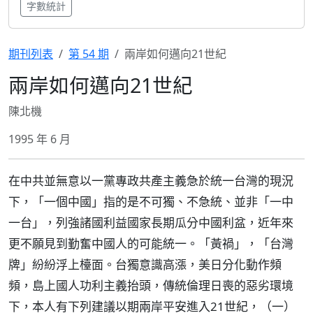
字數統計
期刊列表
第 54 期
兩岸如何邁向21世紀
兩岸如何邁向21世紀
陳北機
1995 年 6 月
在中共並無意以一黨專政共產主義急於統一台灣的現況
下，「一個中國」指的是不可獨、不急統、並非「一中
一台」，列強諸國利益國家長期瓜分中國利盆，近年來
更不願見到勤奮中國人的可能統一。「黃禍」，「台灣
牌」紛紛浮上檯面。台獨意識高漲，美日分化動作頻
頻，島上國人功利主義抬頭，傳統倫理日喪的惡劣環境
下，本人有下列建議以期兩岸平安進入21世紀，（一）