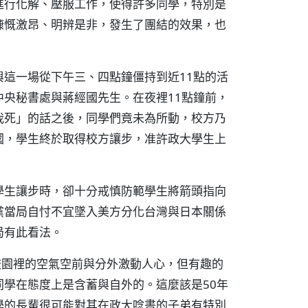
進行化解、壓服工作，使得許多同學，特別是
慷慨激昂、明辨是非，發生了團結的效果，也
這一場從下午三、四點鐘僵持到近11點的活
央秘書處與蔣經國先生。在夜裡11點鐘前，
我死」的話之後，同學們竟未為所動，校方乃
國，學生終於取得校方讓步，准許政大學生上
學生讓步時，卻十分戒慎防範學生將箭頭指向
黨當局自忖不宜墜入美方分化台灣與日本關係
局有此看法。
校園裡的空氣空前與分外激動人心，但有趣的
學在態度上是含蓄與自外的。這麼該是50年
學的長輩很可能對其在政大唸書的子弟有特別