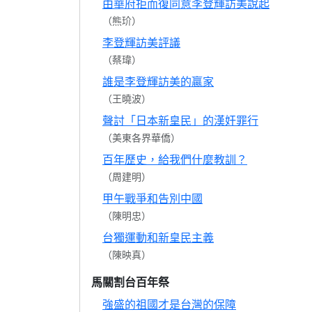
由華府拒而復同意李登輝訪美說起
（熊玠）
李登輝訪美評議
（蔡瑋）
誰是李登輝訪美的贏家
（王曉波）
聲討「日本新皇民」的漢奸罪行
（美東各界華僑）
百年歷史，給我們什麼教訓？
（周建明）
甲午戰爭和告別中國
（陳明忠）
台獨運動和新皇民主義
（陳映真）
馬關割台百年祭
強盛的祖國才是台灣的保障