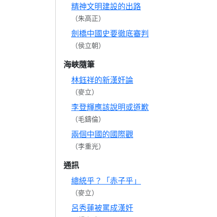
精神文明建設的出路
（朱高正）
劍橋中國史要徹底審判
（侯立朝）
海峽隨筆
林鈺祥的新漢奸論
（麥立）
李登輝應該說明或道歉
（毛鑄倫）
兩個中國的國際觀
（李重光）
通訊
總統乎？「赤子乎」
（麥立）
呂秀蓮被罵成漢奸