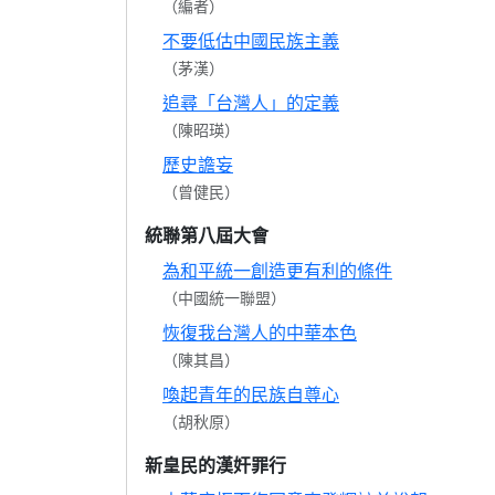
（編者）
不要低估中國民族主義
（茅漢）
追尋「台灣人」的定義
（陳昭瑛）
歷史譫妄
（曾健民）
統聯第八屆大會
為和平統一創造更有利的條件
（中國統一聯盟）
恢復我台灣人的中華本色
（陳其昌）
喚起青年的民族自尊心
（胡秋原）
新皇民的漢奸罪行