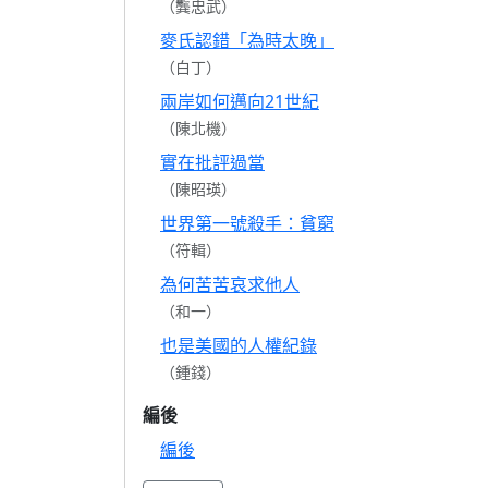
（龔忠武）
麥氏認錯「為時太晚」
（白丁）
兩岸如何邁向21世紀
（陳北機）
實在批評過當
（陳昭瑛）
世界第一號殺手：貧窮
（符輯）
為何苦苦哀求他人
（和一）
也是美國的人權紀錄
（鍾錢）
編後
編後