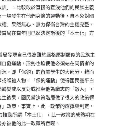
教訓」，比較敢於直接的宣洩他們的民族主義
這一場發生在他們身邊的運動後，自不免對國
政權」果然無心、無力保衛台灣的主權完整，
權當局在當年則已然決定斯後的「本土化」方
當局發現自己很為難於嚴格壓制類似的民族主
個自發運動，形勢也迫使他必須站在同情者的
情況，即「保釣」的留美學生的大部分，轉而
輩或領袖人物。「保釣運動」使得國民黨平白
然轉變成以反對或推翻他為職志的「敵人」。
產生後果，國民黨決策階層做了很大的政策轉
台」政策，事實上，此一政策的選擇與制定，
力推動所謂「本土化」，此一政策的成熟期在
後亦被他的此一政策所吞噬。