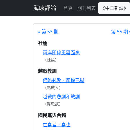
跳至主要內容
海峽評論
首頁
期刊列表
《中華雜誌》
« 第 53 期
第 55 期 
社論
兩岸關係風雲亟矣
（社論）
越戰教訓
侵略必敗，霸權已逝
（馮啟人）
越戰的悲劇和教訓
（龔忠武）
國民黨與台獨
亡秦者，秦也