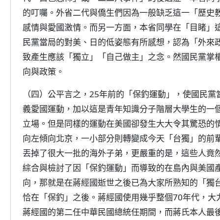
的叮囑。外省二代與僑生們因為一般缺乏這一「歷史
感情與愛國激情。而另一方面，本省同學在「目睹」
民黨當局的對美、日的低姿態有所感想，認為「外來
致產生應該「獨立」「自己做主」之念。然國民黨掌
向與政策。
（四）公平言之，25年前的「保釣運動」，使國民黨
義愛國運動，加以這是青年知識分子階層大學生的一
立場。但是同樣的運動在美國卻發生大大令其驚恐的
向左傾向北京，一小部分則轉變成今天「台獨」的前
丟掉了很大一批的海外子弟，更嚴重的是，這些人竟
綜合與檢討了因「保釣運動」而導致的在島內與美國
向，那就是在蔣經國逝世之後已為大家所熟知的「獨
恰在「保釣」之後。蔣經國使用幾乎整個70年代，大
蔣經國的第二任中華民國總統任期間，而蔣氏本人最