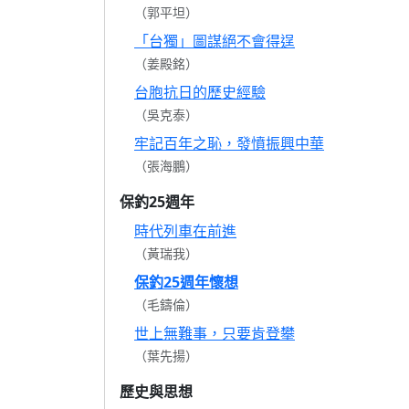
（郭平坦）
「台獨」圖謀絕不會得逞
（姜殿銘）
台胞抗日的歷史經驗
（吳克泰）
牢記百年之恥，發憤振興中華
（張海鵬）
保釣25週年
時代列車在前進
（黃瑞我）
保釣25週年懷想
（毛鑄倫）
世上無難事，只要肯登攀
（葉先揚）
歷史與思想