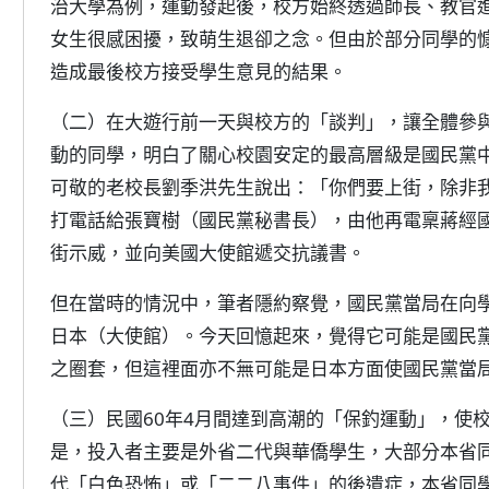
治大學為例，運動發起後，校方始終透過師長、教官
女生很感困擾，致萌生退卻之念。但由於部分同學的
造成最後校方接受學生意見的結果。
（二）在大遊行前一天與校方的「談判」，讓全體參與
動的同學，明白了關心校園安定的最高層級是國民黨中
可敬的老校長劉季洪先生說出：「你們要上街，除非
打電話給張寶樹（國民黨秘書長），由他再電稟蔣經
街示威，並向美國大使館遞交抗議書。
但在當時的情況中，筆者隱約察覺，國民黨當局在向
日本（大使館）。今天回憶起來，覺得它可能是國民
之圈套，但這裡面亦不無可能是日本方面使國民黨當
（三）民國60年4月間達到高潮的「保釣運動」，使
是，投入者主要是外省二代與華僑學生，大部分本省同
代「白色恐怖」或「二二八事件」的後遺症，本省同