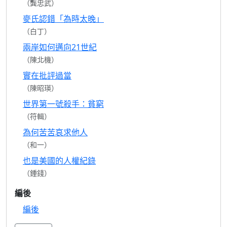
（龔忠武）
麥氏認錯「為時太晚」
（白丁）
兩岸如何邁向21世紀
（陳北機）
實在批評過當
（陳昭瑛）
世界第一號殺手：貧窮
（符輯）
為何苦苦哀求他人
（和一）
也是美國的人權紀錄
（鍾錢）
編後
編後