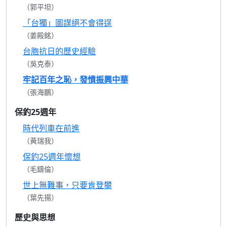
（郭平坦）
「台獨」圖謀絕不會得逞
（姜殿銘）
台胞抗日的歷史經驗
（吳克泰）
牢記百年之恥，發憤振興中華
（張海鵬）
保釣25週年
時代列車在前進
（黃瑞我）
保釣25週年懷想
（毛鑄倫）
世上無難事，只要肯登攀
（葉先揚）
歷史與思想