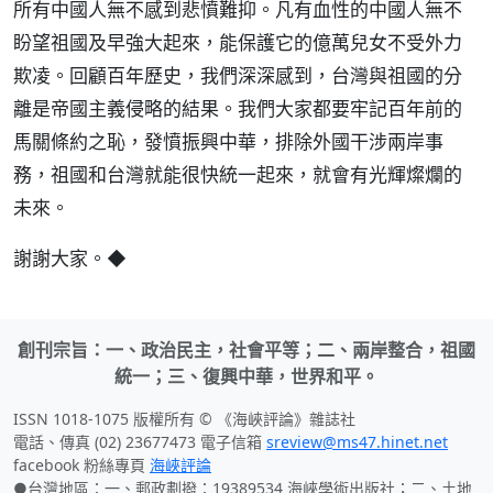
所有中國人無不感到悲憤難抑。凡有血性的中國人無不
盼望祖國及早強大起來，能保護它的億萬兒女不受外力
欺凌。回顧百年歷史，我們深深感到，台灣與祖國的分
離是帝國主義侵略的結果。我們大家都要牢記百年前的
馬關條約之恥，發憤振興中華，排除外國干涉兩岸事
務，祖國和台灣就能很快統一起來，就會有光輝燦爛的
未來。
謝謝大家。◆
創刊宗旨：一、政治民主，社會平等；二、兩岸整合，祖國
統一；三、復興中華，世界和平。
ISSN 1018-1075 版權所有 © 《海峽評論》雜誌社
電話、傳真 (02) 23677473 電子信箱
sreview@ms47.hinet.net
facebook 粉絲專頁
海峽評論
●台灣地區：一、郵政劃撥：19389534 海峽學術出版社；二、土地