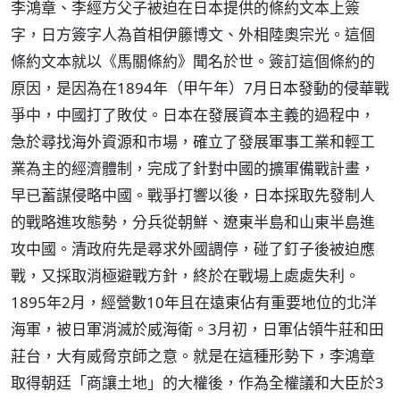
李鴻章、李經方父子被迫在日本提供的條約文本上簽
字，日方簽字人為首相伊籐博文、外相陸奧宗光。這個
條約文本就以《馬關條約》聞名於世。簽訂這個條約的
原因，是因為在1894年（甲午年）7月日本發動的侵華戰
爭中，中國打了敗仗。日本在發展資本主義的過程中，
急於尋找海外資源和市場，確立了發展軍事工業和輕工
業為主的經濟體制，完成了針對中國的擴軍備戰計畫，
早已蓄謀侵略中國。戰爭打響以後，日本採取先發制人
的戰略進攻態勢，分兵從朝鮮、遼東半島和山東半島進
攻中國。清政府先是尋求外國調停，碰了釘子後被迫應
戰，又採取消極避戰方針，終於在戰場上處處失利。
1895年2月，經營數10年且在遠東佔有重要地位的北洋
海軍，被日軍消滅於威海衛。3月初，日軍佔領牛莊和田
莊台，大有威脅京師之意。就是在這種形勢下，李鴻章
取得朝廷「商讓土地」的大權後，作為全權議和大臣於3