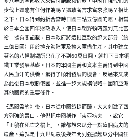
多八年的全部收入來償付賠款和借款，中國在現代化的
步伐上還能有任何作為嗎？還敢奢言求富求強嗎？相比
之下，日本得到約折合當時日圓三點五億圓的賠，相當
於日本全國四年財政收入，使日本朝野頓時感到無比富
裕。據有關記載，日本政府將這批巨款的絕大部分（約
三億日圓）用於擴充海陸軍及擴大軍備生產，其中建立
著名的八幡制鐵所只花了不到60萬日圓，就打下日本鋼
鐵工業發展基礎。日本的軍國主義和資本主義得到中國
人民血汗的供養，獲得了順利發展的機會，反過來又成
為此後日本戰勝俄國，並進一步大規模侵略中國和亞洲
其他國家的重要條件。
《馬關簽約》後，日本從中國飽掠而歸，大大刺激了西
方列強的胃口。他們把中國稱作「東亞病夫」，說它
「正躺在死亡之榻上」，誰都想來瓜分一點這個病夫的
遺產。這就是十九世紀最後幾年間列強掀起瓜分中國狂