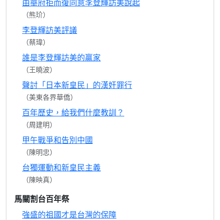
由華府拒而復同意李登輝訪美說起
（熊玠）
李登輝訪美評議
（蔡瑋）
誰是李登輝訪美的贏家
（王曉波）
聲討「日本新皇民」的漢奸罪行
（美東各界華僑）
百年歷史，給我們什麼教訓？
（周建明）
甲午戰爭和告別中國
（陳明忠）
台獨運動和新皇民主義
（陳映真）
馬關割台百年祭
強盛的祖國才是台灣的保障