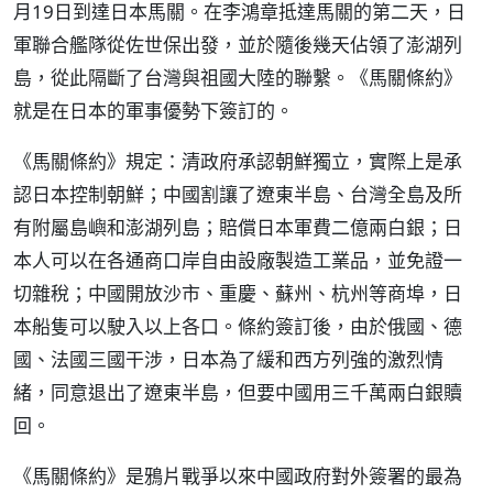
月19日到達日本馬關。在李鴻章抵達馬關的第二天，日
軍聯合艦隊從佐世保出發，並於隨後幾天佔領了澎湖列
島，從此隔斷了台灣與祖國大陸的聯繫。《馬關條約》
就是在日本的軍事優勢下簽訂的。
《馬關條約》規定：清政府承認朝鮮獨立，實際上是承
認日本控制朝鮮；中國割讓了遼東半島、台灣全島及所
有附屬島嶼和澎湖列島；賠償日本軍費二億兩白銀；日
本人可以在各通商口岸自由設廠製造工業品，並免證一
切雜稅；中國開放沙市、重慶、蘇州、杭州等商埠，日
本船隻可以駛入以上各口。條約簽訂後，由於俄國、德
國、法國三國干涉，日本為了緩和西方列強的激烈情
緒，同意退出了遼東半島，但要中國用三千萬兩白銀贖
回。
《馬關條約》是鴉片戰爭以來中國政府對外簽署的最為