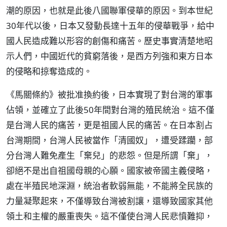
潮的原因，也就是此後八國聯軍侵華的原因。到本世紀
30年代以後，日本又發動長達十五年的侵華戰爭，給中
國人民造成難以形容的創傷和痛苦。歷史事實清楚地昭
示人們，中國近代的貧窮落後，是西方列強和東方日本
的侵略和掠奪造成的。
《馬關條約》被批准換約後，日本實現了對台灣的軍事
佔領，並確立了此後50年間對台灣的殖民統治。這不僅
是台灣人民的痛苦，更是祖國人民的痛苦。在日本割占
台灣期間，台灣人民被當作「清國奴」，遭受蹂躪，部
分台灣人難免產生「棄兒」的悲怨。但是所謂「棄」，
卻絕不是出自祖國母親的心願。國家被帝國主義侵略，
處在半殖民地深淵，統治者軟弱無能，不能將全民族的
力量凝聚起來，不僅導致台灣被割讓，還導致國家其他
領土和主權的嚴重喪失。這不僅使台灣人民悲憤難抑，