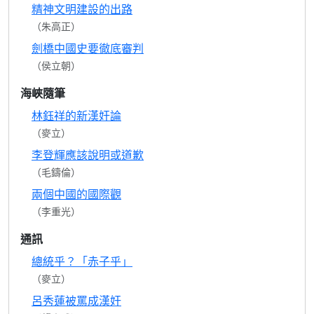
精神文明建設的出路
（朱高正）
劍橋中國史要徹底審判
（侯立朝）
海峽隨筆
林鈺祥的新漢奸論
（麥立）
李登輝應該說明或道歉
（毛鑄倫）
兩個中國的國際觀
（李重光）
通訊
總統乎？「赤子乎」
（麥立）
呂秀蓮被罵成漢奸