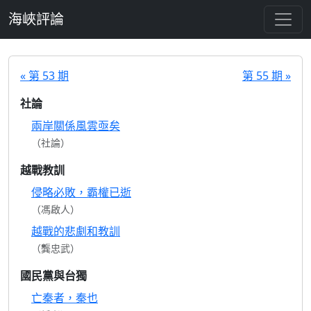
跳至主要內容
海峽評論
« 第 53 期
第 55 期 »
社論
兩岸關係風雲亟矣
（社論）
越戰教訓
侵略必敗，霸權已逝
（馮啟人）
越戰的悲劇和教訓
（龔忠武）
國民黨與台獨
亡秦者，秦也