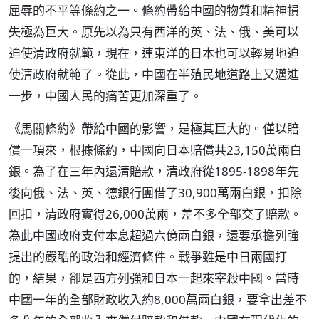
屈辱的不平等條約之一。條約帶給中國的物質和精神損
失極為巨大。原先以為只有西洋的英、法、俄、美可以
迫使清政府就範，現在，連東洋的日本也可以輕易地迫
使清政府就範了。從此，中國在半殖民地道路上又邁進
一步，中國人民的痛苦更加深重了。
《馬關條約》帶給中國的影響，是極其巨大的。僅以賠
償一項來，根據條約，中國向日本賠償共23,150萬兩白
銀。為了在三年內還清賠款，清政府從1895-1898年先
後向俄、法、英、德銀行團借了30,900萬兩白銀，扣除
回扣，清政府實得26,000萬兩，差不多全部交了賠款。
為此中國政府支付本息超過六億兩白銀，還要承擔列強
提出的嚴酷的政治和經濟條件。戰爭雖是中日兩國打
的，結果，卻是西方列強和日本一起來宰殺中國。當時
中國一年的全部財政收入約8,000萬兩白銀，要拿出差不